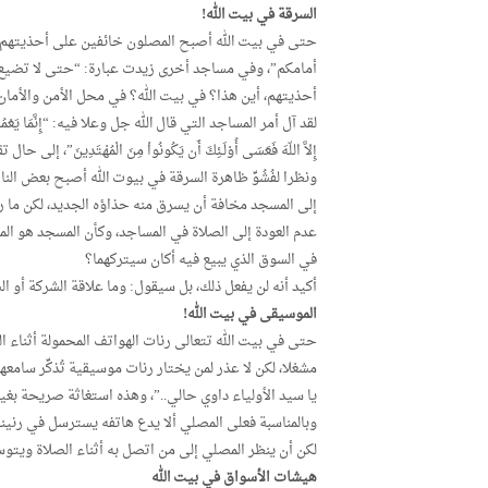
السرقة في بيت الله!
حتى في بيت الله أصبح المصلون خائفين على أحذيتهم،
أمامكم”، وفي مساجد أخرى زيدت عبارة: “حتى لا تضيع م
أحذيتهم، أين هذا؟ في بيت الله؟ في محل الأمن والأمان و
لقد آل أمر المساجد التي قال الله جل وعلا فيه: “إِنَّمَا يَعْمُرُ مَسَاجِدَ 
إِلاَّ اللّهَ فَعَسَى أُوْلَـئِكَ أَن يَكُونُواْ مِنَ الْمُهْتَدِ
ونظرا لفُشُوِّ ظاهرة السرقة في بيوت الله أصبح بعض ال
إلى المسجد مخافة أن يسرق منه حذاؤه الجديد، لكن ما 
عدم العودة إلى الصلاة في المساجد، وكأن المسجد هو ال
في السوق الذي يبيع فيه أكان سيتركهما؟
أكيد أنه لن يفعل ذلك، بل سيقول: وما علاقة الشركة أو ا
الموسيقى في بيت الله!
حتى في بيت الله تتعالى رنات الهواتف المحمولة أثناء ا
مشغلا، لكن لا عذر لمن يختار رنات موسيقية تُذكِّر سامعه
يا سيد الأولياء داوي حالي..”، وهذه استغاثة صريحة بغير
وبالمناسبة فعلى المصلي ألا يدع هاتفه يسترسل في رنينه
لكن أن ينظر المصلي إلى من اتصل به أثناء الصلاة ويتو
هيشات الأسواق في بيت الله