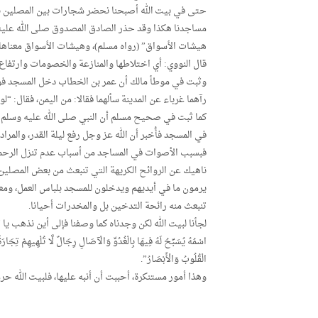
حتى في بيت الله أصبحنا نحضر شجارات بين المصلين بأصو
مساجدنا هكذا وقد حذر الصادق المصدوق صلى الله عليه 
هيشات الأسواق” (رواه مسلم)، وهيشات الأسواق معناها ا
قال النووي: أي اختلاطها والمنازعة والخصومات وارتفاع 
وثبت في موطأ مالك أن عمر بن الخطاب دخل المسجد فوجد 
رآهما غرباء عن المدينة سألهما فقالا: من اليمن، فقال: “لو
كما ثبت في صحيح مسلم أن النبي صلى الله عليه وسلم خر
في المسجد فأُخبر أن الله عز وجل رفع ليلة القدر، والمرا
فبسبب الأصوات في المساجد من أسباب عدم تنزل الرحم
ناهيك عن الروائح الكريهة التي تنبعث من بعض المصلين ك
يرمون ما في أيديهم ويدخلون للمسجد بلباس العمل، وم
تنبعث منه رائحة التدخين بل والمخدرات أحيانا.
لجأنا لبيت الله لكن وجدناه كما وصفنا فإلى أين نذهب يا ترى؟ ومت
اسْمُهُ يُسَبِّحُ لَهُ فِيهَا بِالْغُدُوِّ وَالْآصَالِ رِجَالٌ لَّا تُلْهِيهِمْ تِجَارَةٌ
الْقُلُوبُ وَالْأَبْصَارُ”.
وهذا أمور مستنكرة، أحببت أن أنبه عليها، فلبيت الله حرم