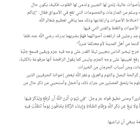
ات عالية، يَنْدى لها الجبين وتدمى لها القلوب، فكيف يكون حال
وسلم من المنازعات والخصومات التي تقع في الأسواق فقال: “إياكم
ختلاط الأصوات وارتفاعها وذلك مما ينافي تعظيم شعائر الله.
الأصوات واللغط والفتن التي فيها.
رجلين قد ارتفعت أصواتهما فهَمَّ بضربهما بدرته، رضي الله عنه، فلما
 كنتما من أهل المدينة لأوجعتكما ضرباً”.
ج ليخبر الناس بتعيين ليلة القدر على وجه فيه جزم ويقين فسمع جَلَبة
د رفع تعيينها على وجه الجزم، وليس كما يقول الرافضة أنها مرفوعة بالكلية،
ات، ومن أسباب الحرمان من الخيرات.
رائحة البصل والثوم والعرق، وغفر الله لبعض إخواننا الحرفيين الذين
علوم ما يلحق المصلين من جراء ذلك، وأخجل وأستحيي من ذكر حال من
ى نطبق قوله عز وجل: “فِي بُيُوتٍ أَذِنَ اللَّهُ أَن تُرْفَعَ وَيُذْكَرَ فِيهَا
 وَلَا بَيْعٌ عَن ذِكْرِ اللَّهِ وَإِقَامِ الصَّلَاةِ وَإِيتَاء الزَّكَاةِ يَخَافُونَ يَوْماً تَتَقَلَّبُ فِيهِ
ة ينبغي أن نراعيها.