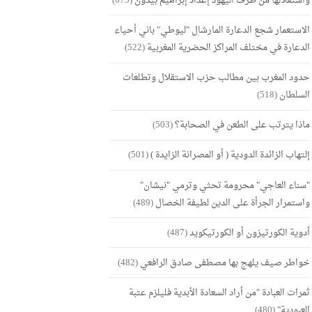
واستغلالها من طرف اليهود إعداد إبراهيم بيدون
(675)
الاستعمار شجع الدعارة المارشال "ليوطي" باني أحياء
الدعارة في مختلف المراكز الحضرية المغربية
(522)
حدود المغرب بين مطالب حزب الاستقلال وتطلعات
السلطان
(518)
ماذا يترتب على الطعن في الصحابة؟
(503)
إلتهاب الزائدة الدودية ( أو المصرانة الزايدة )
(501)
"سناء العاجي" محرومة تحثي وترمي "نيشان"
واستمرار الجرأة على الدين لطيفة الخصال
(489)
أدوية الكورتيزون أو الكورتيكويد
(487)
خواطر صيف يلهج بها مصطفى صادق الرافعي
(482)
ثمرات العبادة "من أراد السعادة الأبدية فليلزم عتبة
العبودية"
(480)