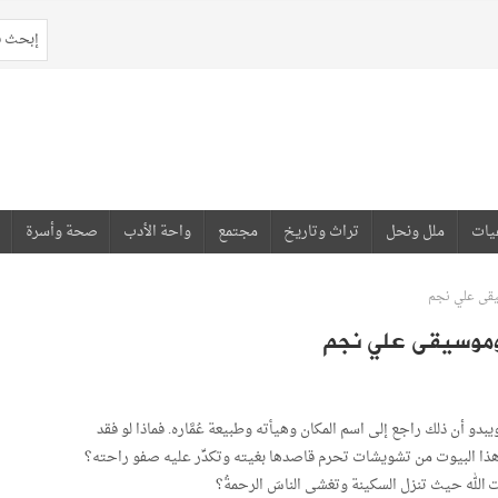
يات
ملل ونحل
تراث وتاريخ
مجتمع
واحة الأدب
صحة وأسرة
يقى علي نجم
وموسيقى علي نجم
دو أن ذلك راجع إلى اسم المكان وهيأته وطبيعة عُمَّاره. فماذا لو فقد
ا البيوت من تشويشات تحرم قاصدها بغيته وتكدِّر عليه صفو راحته؟
 الله حيث تنزل السكينة وتغشى الناسَ الرحمةُ؟