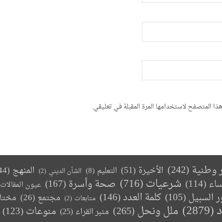
ذا المتصفح لاستخدامها المرة المقبلة في تعليقي.
ر وطنية
(242)
الأخيرة
(51)
المنهج
(44)
التعليم
(8)
الشأن الديني
(2)
(716)
شرعيات
صحة وأسرة
(167)
ساء
(114)
عيون المقالات
كلمة العدد
(146)
ر السبيل
(105)
مجتمع
(26)
مختا
متابعات
(2)
د
(2879)
ملل ونحل
(265)
(123)
منوعات
منبر القراء
(25)