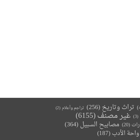
تراث وتاريخ
(256)
تراجم وأعلام
(2)
غير مصنف
(6155)
(3)
مصابيح السبيل
(364)
(20)
رات
واحة الأدب
(187)