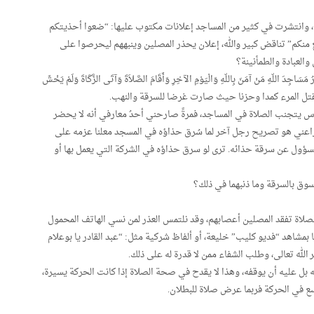
 وانتشرت في كثير من المساجد إعلانات مكتوب عليها: “ضعوا أحذيتكم
نكم” تناقض كبير والله، إعلان يحذر المصلين وينبههم ليحرصوا على
العبادة والطمأنينة؟
اللّهِ مَنْ آمَنَ بِاللّهِ وَالْيَوْمِ الآخِرِ وَأَقَامَ الصَّلاَةَ وَآتَى الزَّكَاةَ وَلَمْ يَخْشَ
ينَ”، إلى حال تقتل المرء كمدا وحزنا حيث صارت غرضا للسرقة والنهب.
ناس يتجنب الصلاة في المساجد، فمرةً صارحني أحدُ معارفي أنه لا يحضر
راعني هو تصريح رجل آخر لما سُرق حذاؤه في المسجد معلنا عزمه على
مسؤول عن سرقة حذائه. ترى لو سرق حذاؤه في الشركة التي يعمل بها أو
لسوق بالسرقة وما ذنبهما في ذلك؟
لصلاة تفقد المصلين أعصابهم، وقد نلتمس العذر لمن نسي الهاتف المحمول
ا بمشاهد “فديو كليب” خليعة، أو ألفاظ شركية مثل: “عبد القادر يا بوعلام
 الله تعالى، وطلب الشفاء ممن لا قدرة له على ذلك.
 بل عليه أن يوقفه، وهذا لا يقدح في صحة الصلاة إذا كانت الحركة يسيرة،
سع في الحركة فربما عرض صلاة للبطلان.