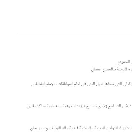
 الحمودي
ة الغربية ذ.الحسن العسال
اطي التي سماها «نيل المنى في نظم الموافقات» للإمام الشاطبي
سلسلة مرافعات في الدعوة السلفية المرافعة الثالثة: السلفية.. والتسامح (2) أي تسامح تريده الصوفية والعلمانية منا؟ ذ.طارق
 لانتهاك الثوابت الدينية والوطنية قضية ملك اللواطيين ومهرجان