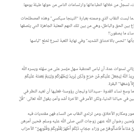
ات، تسجل من خلالها انطباعاتها وارتسامات الناس من حولها طيلة يومها.
عندما لبست النقاب الذي وصمته بعبارة “النينجا سيكسي” وهذه المصطلحات
اع بين الحق والباطل، وهي من بين تلك التهم المعلبة الجاهزة التي يلصقها
لا ساء ما يصفون!!
نها “تحس بالاختناق الشديد” وفي نهاية اللعبة تسرع لخلع “لباسها
بّاني لسنوات عدة، أن لباس المتنقبة سهل ميَّسر على من سهّله ويسره الله
لَ عَلَيْكُم مِّنْ حَرَجٍ وَلَـكِن يُرِيدُ لِيُطَهَّرَكُمْ وَلِيُتِمَّ نِعْمَتَهُ عَلَيْكُمْ
لاَّ وُسْعَهَا” البقرة.
 ما وسع نساء القدوة –سيداتنا وتيجان رؤوسنا- فعليها أن تعيد النظر في
 في حياتنا الدنيا، ولكن الأمر في الآخرة أشد وأمر، يقول الله تعالى: “قُلْ
ور ومكارم الأخلاق، ومن ترتدي النقاب من النساء فهن مقتديات فيه
ؤمنين رضوان الله عنهن زوجات النبي صلى الله عليه وسلم. فحين أمرهن
ً فَاسْأَلُوهُنَّ مِن وَرَاء حِجَابٍ ذَلِكُمْ أَطْهَرُ لِقُلُوبِكُمْ وَقُلُوبِهِنَّ” الأحزاب