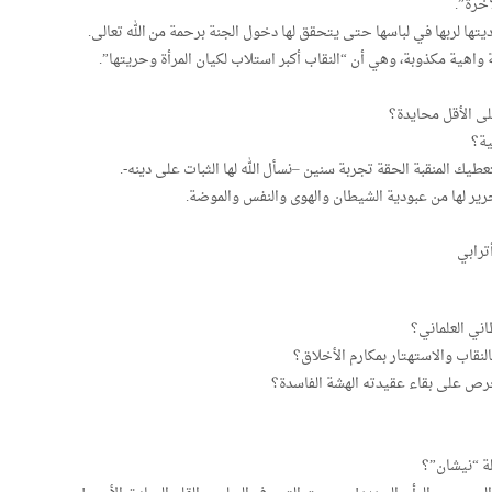
آخرة”.
ديتها لربها في لباسها حتى يتحقق لها دخول الجنة برحمة من الله تعالى.
اهية مكذوبة، وهي أن “النقاب أكبر استلاب لكيان المرأة وحريتها”.
ى الأقل محايدة؟
ية؟
يك المنقبة الحقة تجربة سنين –نسأل الله لها الثبات على دينه-.
رير لها من عبودية الشيطان والهوى والنفس والموضة.
ترابي
اني العلماني؟
نقاب والاستهتار بمكارم الأخلاق؟
لحرص على بقاء عقيدته الهشة الفاسدة؟
ة “نيشان”؟