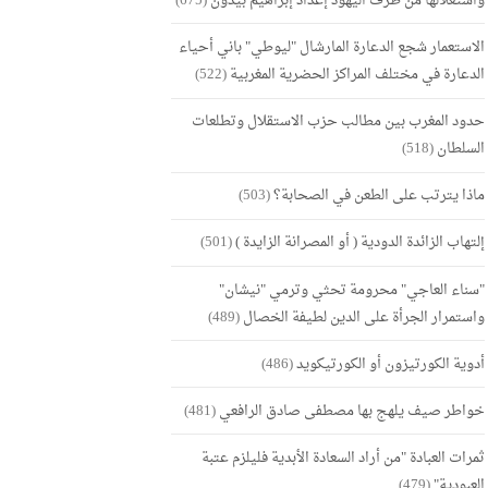
واستغلالها من طرف اليهود إعداد إبراهيم بيدون
(675)
الاستعمار شجع الدعارة المارشال "ليوطي" باني أحياء
الدعارة في مختلف المراكز الحضرية المغربية
(522)
حدود المغرب بين مطالب حزب الاستقلال وتطلعات
السلطان
(518)
ماذا يترتب على الطعن في الصحابة؟
(503)
إلتهاب الزائدة الدودية ( أو المصرانة الزايدة )
(501)
"سناء العاجي" محرومة تحثي وترمي "نيشان"
واستمرار الجرأة على الدين لطيفة الخصال
(489)
أدوية الكورتيزون أو الكورتيكويد
(486)
خواطر صيف يلهج بها مصطفى صادق الرافعي
(481)
ثمرات العبادة "من أراد السعادة الأبدية فليلزم عتبة
العبودية"
(479)