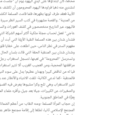
محكما، كان ابتداؤها على أيدي اليهود يوم أن “جلست مس
لتشتري منه ذهبا فراودها اليهود المحرومون أن تكشف عن 
الأبية فعقد طرف ثوبها بظهرها، فلما قامت المسلمة ا
من المدينة”. والقصة مشهورة في كتب السير انظر سيرة ابن هشا
فاليهود عبر التاريخ متخصصون في كشف العورات والسوء
عاجي” تعمل لحساب مجلة ملكية أكثر أسهم الشركة التي 
فشتان شتان بين هذه المسلمة النقية الأبِيَّة التي أبت 
مفهوم الستر في نظر الناس، حين اطلعت على خفايا قلوب
وشتان شتان بين المنتقبة الحقة التي قالت بلسان الحال وا
وتسترسل “المحرومة” في لعبتها، لتسجل استغراب رجل ال
مرافقتها المحجبة، ومن العجيب الغريب ألا تثير استغراب 
فيا له من تناقض كبير! وبهتان عظيم! يدل على سوء الني
فالمنتقبة –كما تدعي الكاتبة- تلفت الانتباه والأنظار عند
تثير الاستغراب وهي تلج وكرا مشبوها يعرض فيه الفسق 
والصغيرات عن الكبيرات، جيلا بعد جيل، وأقره علماء ال
بِعزَّة في المناطق الجنوبية.
إن حجاب المرأة المسلمة -ومنه النقاب- من أعظم الضمانات 
المجتمع الإسلامي ثانيا، تطلعا إلى إقامة مجتمع طاهر عفي