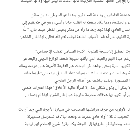
جع إلى حالتها النفسية المرتبكة لأنها ادعت ما ليس فيها ولا لها، فليست
نشنة العلمانيين ودندنة المحدَثين، وهذا هو السر في تعليق سائق
 والحشمة، ومما يكاد يتفطر له القلب حزنا وأسى، وهم في طريقهم إلى
ن العادي، لهذا نجد ربط ما رآه من منكر بحبس القطر حينما قال: “الله
لذنوب من أعظم الأسباب المانعة لجلب نعم الله تعالى، لهذا قال الشاعر:
ت المطبق إلا نتيجة للمقولة: “كثرة المساس تذهب الإحساس”.
م حياة اللهو والعبث التي يألفها نتيجة ضعف الوازع الديني والبعد عن
ر وتكوين أسرة يسعى جاهدا في البحث عن العفيفة الأمينة على عرضه وماله
، وهذا ما عبر عنه ذلك الشاب بقوله: “هاد الستيل تيعجبني” فربما خانه
رأة المستورة، وبذلك يكشف عن أصالة الرجل المغربي.
لا يمكن أن يكون شكلي هذا إلا امرأة عالية الأخلاق” فهذا اعتراف ضمني
مكن أن تكون لها علاقات محرمة خارجة عن إطار الشرع، لهذا لم يتساءل
ؤها الأولوية من طرف مرافقتها المحتجبة في سيارة الأجرة، التي ربما أرادت
تعجب قائلة “أواه هادي عمرها ما وقعت ليا”، ثم تسترسل مستهزئة
حبته، وخطوة في طريقها إلى الجنة، وكما يقول شيخ الإسلام ابن تيمية