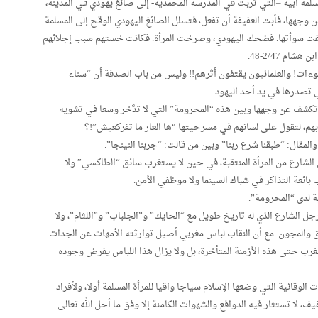
لمة أبية –التي تربت في المدرسة المحمدية- إلى صائغ يهودي في المدينة،
وجهها، فأبت العفيفة أن تفعل، فتسلل الصائغ اليهودي الوقح إلى المسلمة
نكشفت سوأتها. فضحك اليهودي، وصرخت المرأة. فكانت خستهم سبب إجلائهم
م 2/47-48.
ات! والعلمانيون يقتفون أثرهم!! وليس من باب الصدفة أن “سناء
تصدرها في يد أحد اليهود.
أن تكشف عن وجهها وبين هذه “المحرومة” التي لا تدَّخر وسعا في تشويه
هم، لتقول على لسانهم في مسرحيتها “ها العار ما تفركعيش”!؟
لمقال: “طبقنا شرع ربنا” وبين من قالت: “جربنا النينجا”.
شارع من المرأة المنتقبة، في حين لا يستغرب سائق “الطاكسي” ولا
بائعة التذاكر في شباك السينما ولا موظفي الأمن.
ة لدى “المحرومة”.
 رجل الشارع الذي له تاريخ طويل مع “الحايك” و”الجلباب” و”اللثام”، ولا
والمجون. مع أن النقاب لباس مغربي أصيل توارثته الأمهات عن الجدات
مغرب حتى هذه الأزمنة المتأخرة، بل ولا يزال هذا اللباس يفرض وجوده
الوقائية التي وضعها الإسلام سياجا واقيا للمرأة المسلمة أولا، ولأفراد
ف، لا تستثار فيه الدوافع والشهوات الكامنة إلا وفق ما أحل الله تعالى