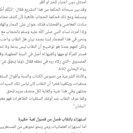
امتثلن دون اعتبار للحر أو القر.
وقد بين سبحانه الحكمة من هذا التشريع فقال: “ذَلِكُمْ أَطْهَرُ
ومسلمة ومع ذلك فحكمة الحجاب ظاهرة لأن كشف محاسن ا
سادت المعاصي والفحشاء فذلك عنوان على الدمار والهلا
وإذا أمرت نساء النبي صلى الله عليه وسلم بالحجاب مع
ونحن في هذا المضمار لسنا بصدد بيان هل النقاب واجب أم
ولكن المهم عندنا هو توضيح أن النقاب ليس بدعة ولا تنط
فستر المرأة لوجهها وكفيها له أصل في السنة المطهرة، وقد
المصدوق –الذي زكاه ربه في نطقه فقال: (وَمَا يَنطِقُ عَنِ الْهَ
رواه البخاري 4/42.
والأدلة الشرعية من نصوص الكتاب والسنة وأقوال السلف 
منتقبات، ويكفينا فخرا أن النقاب كان لباس تلك السيدات ا
بمثلهن وفي هذا غنية وكفاية لكل منصف مريد للحق.
وكما عرف النقاب عند أولئك السلفيات الطاهرات فهو مع
“نيشان”.
استهزاء بالنقاب فصل من فصول لعبة حقيرة
أما استهزاء العلمانيات ومن ينحو نحوهن من المستغربين 