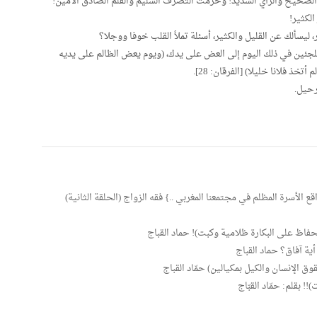
 الصحيح والرأي السديد! وحرمت التصرف السليم والقلم الصادق الأمين!
لكثير!
ليسألك عن القليل والكثير، أسئلة تملأ القلب خوفا ووجلا؟
ئين في ذلك اليوم إلى العض على يدك، (ويوم يعض الظالم على يديه
خذ فلانا خليلا) [الفرقان: 28].
رحيل.
 الأسرة المظلم في مجتمعنا المغربي ..} فقه الزواج (الحلقة الثانية)
حفاظ على البكارة ظلامية وكبت)! حماد القباج
ية آفاق؟ حماد القباج
ق الإنسان والكيل بمكيالين) حمّاد القباج
! بقلم: حمّاد القبّاج