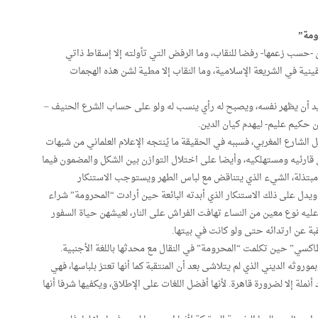
ومة”
-حسب زعمها- رفضا للنقاب، وما الرفض التي تأولته إلا إسقاط ذاتي
قينية في الشريعة الإسلامية، وما النقاب إلا مطية لشن هذه الهجمات
ريد أن يظهر نفسه، ويصبح له رأي ينسب له ولو على حساب الشرع الحنيف –
دن حكيم عليم- ليهدم كيان الدين.
لشارع المغربي، فسببه في الحقيقة ما يُنتجه الإعلام العلماني من شبهات
قارئيه ومستهلكيه، وأيضا على اختلال التوازن بين الشكل والمضمون فيما
بتذلة، الشيء الذي يتناقض مع لباس الطهر ويستوجب الاستنكار
ويدل على ذلك الاستنكار الذي أبدته البائعة حين أرادت “المحرومة” شراء
يه نوع معين من النساء تهافت الفراش على النار، لعيشهن حياة السفور
تقبة عن ارتدائه حتى ولو كانت في بيتها.
كسي” حين تكلمت “المحرومة” في النقال مع محدثها باللغة الأجنبية.
بموروثه الديني الذي لم يتلاشى بعد أن المنتقبة كما أنها تعتز بلباسها، فهي
أنملة إلا لضرورة قاهرة. لأنها أفضل اللغات على الإطلاق، ويكفيها شرفا أنها