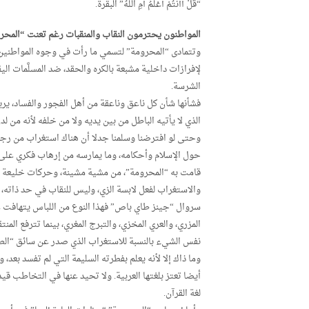
“قُلْ أَأَنتُمْ أَعْلَمُ أَمِ اللّهُ” البقرة.
المواطنون يحترمون النقاب والمنقبات رغم تعنت “المحر
وتتمادى “المحرومة” لتسمي ما رأت في وجوه المواطنين 
لإفرازات داخلية مشبعة بالكره والحقد، ضد المسلَّمات الي
الشرسة.
فشأنها شأن كل ناعق وناعقة من أهل الفجور والفساد، ي
الذي لا يأتيه الباطل من بين يديه ولا من خلفه لأنه من ل
وحتى لو افترضنا وسلمنا جدلا أن هناك استغراب من رجل ا
حول الإسلام وأحكامه، وما يمارسه من إرهاب فكري على 
قامت به “المحرومة”، من مشية مشينة، وحركات خليعة م
والاستغراب لفعل لابسة الزي، وليس للنقاب في حد ذاته، 
سروال “جينز طاي باص” فهذا النوع من اللباس يتهافت عل
المزري، والعري المخزي، والتبرج المغري، بينما تترفع المن
نفس الشيء بالنسبة للاستغراب الذي صدر عن سائق “الطا
وما ذاك إلا لأنه يعلم بفطرته السليمة التي لم تفسد بعد، و
أيضا تعتز بلغتها العربية. ولا تحيد عنها في التخاطب قيد 
لغة القرآن.