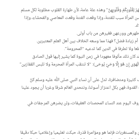
 لِقُلُوبِكُمْ وَقُلُوبِهِنَّ” وهذه علة عامة، لأن طهارة القلوب مطلوبة لكل مسلم
لمرأة سبب للفتنة، وإذا وقعت الفتنة وقعت المعاصي والفحشاء، وإذا
ك.
 طهرهن وورعهن فغيرهن من باب أولى.
 زيادة فضل؟ فهذا مما وسعه الخلاف بين أهل العلم المعتبرين.
عا ولا تطرفا في الدين كما تدعيه “المحرومة”.
 كان ذلك مألوفا معهودا في زمن النبوة كما يشير إليها قول الصادق
وَى إِنْ هُوَ إِلَّا وَحْيٌ يُوحَى): “لا تنتقب المرأة المحرمة ولا تلبس القفازين”
كثيرة ومتضافرة، تدل على أن نساء النبي صلى الله عليه وسلم كنَّ
لقدوة، فهن بكل اعتزاز أسوتنا، ونتحدى العالم شرقا وغربا أن يجود علينا
روف اليوم عند النساء المحصنات العفيفات، ولن يضرهن المرجفات في
والمستغربات فإنما هو ومؤامرة قذرة، حبكت تعليميا وإعلاميا حبكا دقيقا