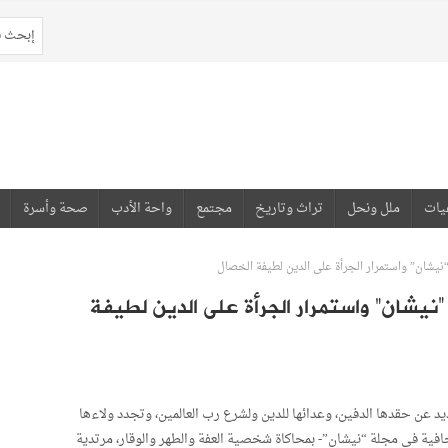
يات
ملل ونحل
تراث وتاريخ
مجتمع
واحة الأدب
صحة وأسرة
يشان” واستمرار الجرأة على الدين لطيفة الخصال
“نيشان” واستمرار الجرأة على الدين لطيفة
 عن حقدها الدفين، وعدائها للدين ولشرع رب العالمين، وتجدد ولاءها
فية في مجلة “نيشان”- بمحاكاة شخصية العفة والطهر والوقار، مرتدية