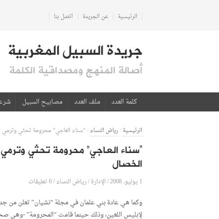
الرئيسية
عن الجريدة
اتصل بنا
جريدة السبيل المغربية
أصالة المنهج ومصداقية الكلمة
كلمة العدد
ملف العدد
مصابيح السبيل
شرع
الرئيسية
/
رياض النساء
/
“سناء العاجي” محرومة تحثي وترمي “ن
“سناء العاجي” محرومة تحثي وترمي 
الخصال
1 يوليو, 2008
الإدارة
0 تعليقات
/
/
رياض النساء
/
وكما هي عادة بني علمان في مجلة “نشيان” تعلن من جديد
لإبليس اللعين، وذلك حينما قامت “المحرومة” -وهي صحا