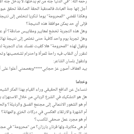
رحمه الله: “في الدنيا جنة من لم يدخلها، لا يدخل جنة ال
أجل إنها جنة العبادة، فالمنتقبة الحقة الصادقة تحقق عبو
وهكذا تقضي “المحرومة” يوما تنكريا لتخلص إلى نتيجة و
فإلى أي حد يمكن موافقة هذه النتيجة؟
وهل هذه التجربة تخضع لمعايير ومقاييس صادقة؟ أو عل
وهل تجربة يوم واحد كافية حتى نخلص إلى نتيجة نهائ
ونقول لهذه “المحرومة” هلا كفيت نفسك عناء التجربة لتعط
لتقرر أن النقاب فيه راحة للمرأة واحترام لشخصيتها وتح
ولتقول بلسان الشاعر:
بيد العفاف أصون عز حجابي****وبعصمتي أعلوا على أ
وختاما
نتساءل عن الدافع الحقيقي وراء القيام بهذا المكر الشيط
هل هو التشكيك في الشرع الرباني من خلال الاستهزاء بال
أم هو الشعور الانتمائي إلى مجتمع الفسق والرذيلة؟ وا
أم الشهرة والارتقاء العكسي في دركات الخزي والمهانة؟
أم هو مجرد عمل صحفي للكسب؟
أم هي مكابرة، ولها قرنان بارزان؟ من “محرومة” في مجل