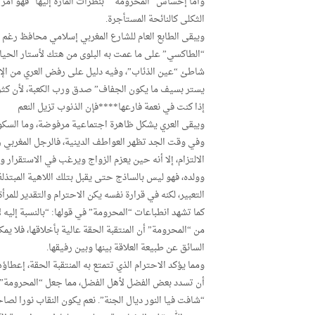
وأما إحساس “المحرومة” “بنظرات المارة إليها” فهو أمر را
الثكلى كالنائحة المستأجرة.
ويبقى الطابع العام للشارع المغربي إسلامي محافظ رغم ش
“الطاكسي” على ما عمت به البلوى من هتك لأستار الحياء
شاطئ “عين الذئاب”، وفيه دليل على رفض العري من الإنسا
يستر بسيف ما يكون الجفاف” صدق ورب الكعبة، لأن كثرة ا
إذا كنت في نعمة فارعها****فإن الذنوب تزيل النعم
ويبقى العري يشكل ظاهرة اجتماعية مرفوضة، وما السكو
وفي وقت الجد تظهر العواطف الدينية، فالرجل المغربي رغ
الالتزام، إلا أنه حين يعزم الزواج ويرغب في الاستقرا
وولده، فهو ليس بالساذج حتى يقبل بتلك اللاهية المبتذلة
التعبير، لكنه في قرارة نفسه يكن الاحترام والتقدير للم
كما تشهد انطباعات “المحرومة” في قولها: “بالنسبة إليه 
من “المحرومة” أن المنتقبة الحقة عالية بأخلاقها، فلا ي
السائق عن طبيعة العلاقة بينها وبين رفيقها.
ومما يؤكد الاحترام الذي تتمتع به المنتقبة الحقة، إعطا
أن تسدد بعض الفضل لأهل الفضل، مما جعل “المحرومة” ت
“شافت فيا النور ديال الجنة”. نعم يكون النقاب نورا لصا