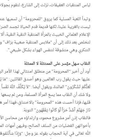
لباس المنتقبات العفيفات، نزلت إلى الشارع، لتقوم بجول
وتبدأ اللعبة المسلية كما يروق “للمحرومة” أن تسميها 
ليست بالغريبة علينا، لكنها قديمة قدم الحياة تجسد الصر
الإعلام العلماني الخبيث بالمرأة المنتقبة التقية النقية، أ
لتخلص بعد ذلك إلى أن “ملابس المنتقبة صعيبة بزاف” وبأ
التنكري وهي متشوقة لتنفس الهواء بشكل طبيعي”.
النقاب سهل ميَّسر على الممتثلة لا الممثلة
أود أن أخبر “المحرومة” من منطلق امتثالي لهذا الأمر الر
عليها حيث يقول رب العالمين وهو أصدق القائلين: “مَا يُرِيدُ اللّهُ لِيَجْعَ
لَعَلَّكُمْ تَشْكُرُونَ” المائدة، ويقول أيضا: “لاَ يُكَلِّفُ اللّهُ نَفْساً إِ
ولا شك أن النقاب مما يسع المرأة المسلمة، ومن لم يسعها
قلبها، فإذا أحست هذه “المحرومة” بالاختناق، فهذا أمر هين
نَارُ جَهَنَّمَ أَشَدُّ حَرّاً لَّوْ كَانُوا يَفْقَهُونَ” التوبة.
فالنقاب إذن أمر مشروع محمود، وارتداؤه من محاسن الأم
بأخواتهن الفضليات من السلف الصالح، وفيهن أمهات الم
الله تعالى في آية الحجاب بقوله عز وجل: “وَإِذَا سَأَلْتُمُوهُنَّ مَتَاعا