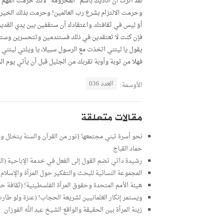
لقد آثرت أن أناديك باسم “المحرومة” لأنك حرمت الفهم
وحرمت الالتزام بشرع رب العالمين! وحرمت بذلك الخير ا
أوَ ليس في ثقافتك واعتقادك أن ستقفين بين يدي القدير، 
فإن كنت لا تعتقدين في ذلك فستندمين وتتحسرين وستلج
يقول يا ليتني اتخذت مع الرسول سبيلا، يا ويلتي ليتني لم أت
فهلا من توبة وأوبة تقربك من الجليل قبل أن يأتي يوم ال
العدد 036
الأوسمة:
مقالات متعلقة
نحو أسرة تبني مجتمعها {نور من القرآن والسنة يتخلل واقع
حماد القباج
رشيدة داتي تضم القول إلى الفعل في خدمة الإباحية (ال
المجموعة النسائية للبحث والتفكير حول المرأة والإسلام أ
هيئة الأمم المتحدة وحقوق المرأة الفلسطينية! (ثقافة حقو
ويستمر إنكار العَلمانيين لشريعة الحجاب! (عنزة ولو طارت)!
زينة المرأة بين الحقيقة والواقع الشيخ عبد الله الفوزان