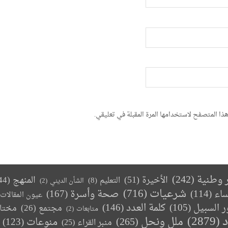
ذا المتصفح لاستخدامها المرة المقبلة في تعليقي.
ر وطنية
(242)
الأخيرة
(51)
المنهج
(44)
التعليم
(8)
الشأن الديني
(2)
(716)
شرعيات
صحة وأسرة
(167)
ساء
(114)
عيون المقالات
كلمة العدد
(146)
ر السبيل
(105)
مجتمع
(26)
مختا
متابعات
(2)
د
(2879)
ملل ونحل
(265)
(123)
منوعات
منبر القراء
(25)