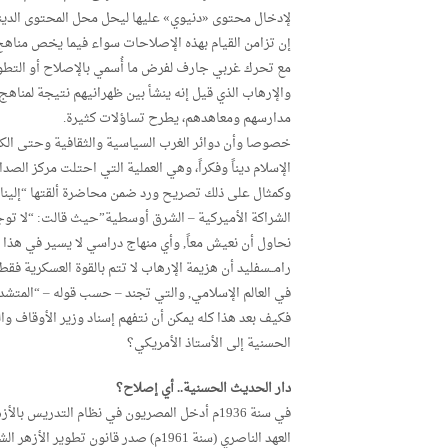
لإدخال محتوى «دنيوي» عليها ليحل محل المحتوى الدين
إن تزامن القيام بهذه الإصلاحات سواء فيما يخص مناهج 
مع تحرك غربي جارف لفرض ما أُسمي بالإصلاح أو التطوي
والإرهاب الذي قيل إنه ينشأ بين ظهرانيهم نتيجة لمناهج 
مدارسهم ومعاهدهم، يطرح تساؤلات كثيرة.
خصوصا وأن دوائر الغرب السياسية والثقافية وحتى الكن
الإسلام ديناً وفكراً، وهي العملية التي احتلت مركز الص
وكمثال على ذلك تصريح ورد ضمن محاضرة ألقتها “إلينا 
الشراكة الأميركية – الشرق أوسطية”حيث قالت: “لا تو
نحاول أن نعيش معاً, وأي منهاج دراسي لا يسير في هذا ال
رامــسفليد أن هزيمة الإرهاب لا تتم بالقوة العسكرية فقط
في العالم الإسلامي, والتي تجند – حسب قوله – “المتشدد
فكيف بعد هذا كله يمكن أن نتفهم إسناد وزير الأوقاف وا
الحسنية إلى الأستاذ الأمريكي؟
دار الحديث الحسنية.. أي إصلاح؟
في سنة 1936م أدخل المصريون في نظام التدريس 
العهد الناصري (سنة 1961م) صدر قانون ت