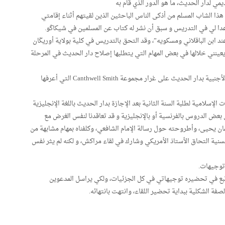
ي لدار الحديث، ما هو الدور الذي قام به
ذا الشاب المسلم من أذكى الناس الباحثين الذين لقيتهم أثناء إقامتي
ساعدا لي في التدريس و سبق أن نشر له كتاب عن المسلمين في شيكاكَو.
 ابن الباقلاني ومسكويه”، وقد التحق بالتدريس في كلية بولاية أوريكَان
ينني خلالها في بعض المهام التي يتطلبها إصلاح دار الحديث في المرحلة
1- بناء قاعدة معطيات لإنشاء مكتبة متخصصة باللغات الأجنبية بدار الحديث على غرار مجموعة Canthwell Smith التي أعرفها
سلامية لطلبة السنة الثانية بعد الإجازة بدار الحديث باللغة الإنجليزية
ي بعض الدروس بالفرنسية أو بالإنجليزية و قد تعاقدنا لنفس الغرض مع
 يحيى، وأطروحته حول رسالة الإمام الشافعي، وكلفناه بمهام مشابهة من
سنية التحاق الأستاذ الأمريكي وشارك في لقاء مراكش، و لكنه لم يثر نفس
تبع في تحضيره توجيهاتي في كل الجزئيات، ولكي يراسل المدعوين
صفة الشكلية ببداية تحضير اللقاء، وانتهت بانتهائه.