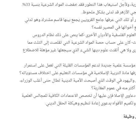
ة، ولأجل استيعاب هذا التطور فقد خفضت المواد الشرعية بنسبة 33%.
ي الأزهر قد تدنى بشكل ملحوظ.
ر أو تلك التي عرفها جامع القرويين يجمع بينها قاسم مشترك وهو تدني
ع أخواتها في المصير نفسه؟
لعلوم الفلسفية والأديان الأخرى -كما ينص على ذلك نظام الدروس
ديث- كان على حساب حصة المواد الشرعية التي تقلصت إلى الثلث مما
رى ولا هي أتقنت علوم دينها الشيء الذي سيجعلها غير مؤهلة للاضطلاع
اء مؤسسة علمية جديدة تدعم المؤسسات القليلة التي تعمل على استمرار
فها مادة التربية الإسلامية في مؤسسات التعليم على اختلاف مستوياته؟
واليهود في الوقت الذي أصبحت الأمية الدينية تطال حتى أغلب الوزراء،
أكثر منه في عموم المغاربة؟
 دعاوى الإصلا فإن عليها أن تخصص الاعتمادات الكافية للمجالس العلمية
وتكميم الأفواه بدعوى إعادة تنظيم وهيكلة الحقل الديني.
 وظيفة