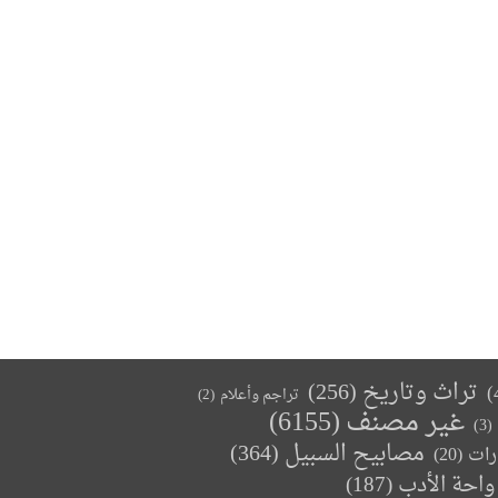
تراث وتاريخ
(256)
تراجم وأعلام
(2)
غير مصنف
(6155)
(3)
مصابيح السبيل
(364)
(20)
رات
واحة الأدب
(187)