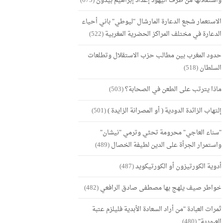
واستغلالها من طرف اليهود إعداد إبراهيم بيدون
(675)
الاستعمار شجع الدعارة المارشال "ليوطي" باني أحياء
الدعارة في مختلف المراكز الحضرية المغربية
(522)
حدود المغرب بين مطالب حزب الاستقلال وتطلعات
السلطان
(518)
ماذا يترتب على الطعن في الصحابة؟
(503)
إلتهاب الزائدة الدودية ( أو المصرانة الزايدة )
(501)
"سناء العاجي" محرومة تحثي وترمي "نيشان"
واستمرار الجرأة على الدين لطيفة الخصال
(489)
أدوية الكورتيزون أو الكورتيكويد
(487)
خواطر صيف يلهج بها مصطفى صادق الرافعي
(482)
ثمرات العبادة "من أراد السعادة الأبدية فليلزم عتبة
العبودية"
(480)