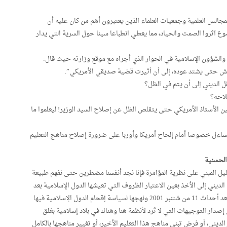
مجالس العلمية وجمعيات العلماء الذين يعتبرون أهم من كان عليه أن
 آثروا الصمت والحياد، مما يعطي انطباعا سيئا حول السرية التي يدار
الشؤون الإسلامية في الحوار الذي أجراه مع موقع وزارته حيث قال:
ويش حتى يشتد عوده، إلى أن أثيرت قضية صديقي الأمريكي”.
ل الديني إلى أن يتم في الظل؟
لاحه؟
ن الأستاذ الأمريكي حتى يتقلص الظل عن إصلاح السيد الوزير! ليعلموا ما
ساءل خصوصا أمام إلحاح أمريكا وأوربا على ضرورة إصلاح مناهج التعليم
الحسنية
ليل المبني على نظرية المؤامرة فإنا نجد أنفسنا مضطرين حتى نفهم طبيعة
لديني إلى الأخذ بعين الاعتبار الظروف التي تعيشها الدول الإسلامية بعد
إطلاق الولايات المتحدة الأمريكية لحربها على الإرهاب بعد أحداث 11 من شتنبر 2001 ونهجها لسياسة إقحام الدول الإسلامية فيها
 التوجيهات التي لا تُرد لأنظمة هنا وهناك في بلاد إسلامية بغلق
 الديني، أو فرض تبني مناهج هذا التعليم الأخير، أو تغيير مناهجها بالكامل