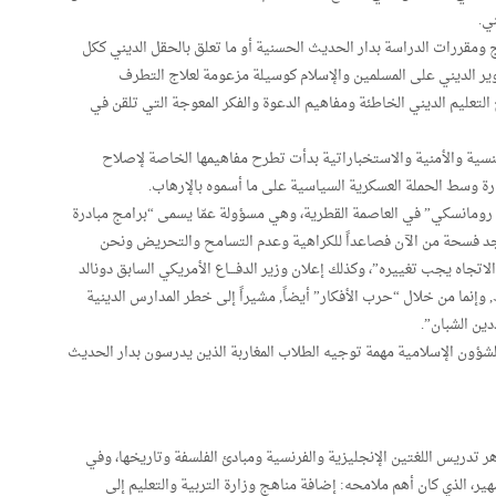
ي.
ومقررات الدراسة بدار الحديث الحسنية أو ما تعلق بالحقل الديني ككل
ر الديني على المسلمين والإسلام كوسيلة مزعومة لعلاج التطرف
التعليم الديني الخاطئة ومفاهيم الدعوة والفكر المعوجة التي تلقن في
سية والأمنية والاستخباراتية بدأت تطرح مفاهيمها الخاصة لإصلاح
دارة وسط الحملة العسكرية السياسية على ما أسموه بالإرهاب.
رومانسكي” في العاصمة القطرية، وهي مسؤولة عمّا يسمى “برامج مبادرة
جد فسحة من الآن فصاعداً للكراهية وعدم التسامح والتحريض ونحن
اتجاه يجب تغييره”، وكذلك إعلان وزير الدفـــاع الأمريكي السابق دونالد
, وإنما من خلال “حرب الأفكار” أيضاً, مشيراً إلى خطر المدارس الدينية
ين الشبان”.
لشؤون الإسلامية مهمة توجيه الطلاب المغاربة الذين يدرسون بدار الحديث
بالأزهر تدريس اللغتين الإنجليزية والفرنسية ومبادئ الفلسفة وتاريخها، وفي
طوير الأزهر الشهير، الذي كان أهم ملامحه: إضافة مناهج وزارة التربية والتعليم إلى