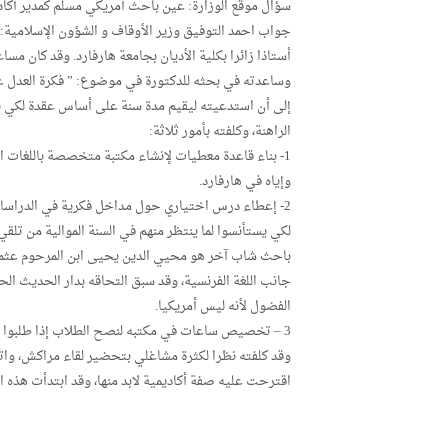
سؤال موقع الوزارة: عين باحث أمريكي مسلم كمدير أكاديم
جواب احمد التوفيق وزير الأوقاف و الشؤون الإسلامية: ه
أستاذا زائرا بكلية الأديان بجامعة هارفارد. وقد كان م
وساعدته في بحثه للدكتورة في موضوع: ” فكرة العدل عند
إلى أن استدعيته ليقيم مدة سنة على أساس عقدة لكي يع
الراهنة، وكلفته بأمور ثلاثة:
وإياه في هارفارد.
2- إعطاء درس اختياري حول مداخل فكرية في الدراسات الإ
لكي يستأنسوا لما ينتظر منهم في السنة الموالية من تلق
باحث شاب آخر هو محيي الدين يحيى ابن المرحوم عثمان
جانب اللغة الفرنسية، وقد سبق التحاقه بدار الحديث الح
الفضول لأنه ليس أمريكيا.
3 – تخصيص ساعات في مكتبه لنصح الطلاب إذا طلبوا توجيهات.
وقد كلفته نظرا لكثرة مشاغلي بتحضير لقاء مراكش، وا
اقترحت عليه صفة أكاديمية لابد منها، وقد ابتدأت هذه ال