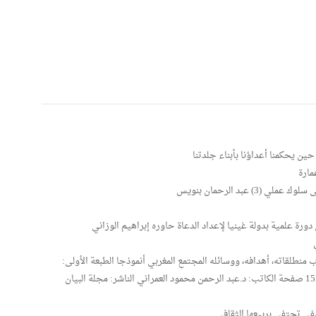
ين يحكمنا أعداؤنا بأبناء جلدتنا
 عبد الرحمان بنويس
رة علمية بدولة غينيا لإعداد الدعاة حاوره إبراهيم الوزاني
منطلقاته، أهدافه، ووسائله المجتمع المغربي أنموذجا الطبعة الأولى:
2006 حجم الكتاب: 16.5/24 سم عدد صفحات الكتاب: 152 صفحة الكاتب: د.عبد الرحمن محمود العمراني الناشر: مجلة البيان
سفي تحتفي بربيعها الثقافي