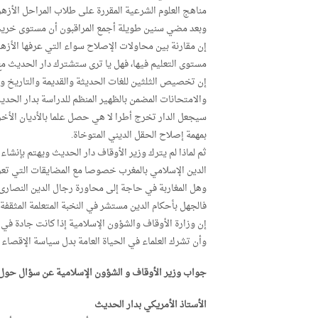
مناهج العلوم الشرعية المقررة على طلاب المراحل الأزهري
وبعد مضي سنين طويلة أجمع المراقبون أن مستوى خريج
إن مقارنة بين محاولات الإصلاح سواء التي عرفها الأزه
مستوى التعليم فيها، فهل يا ترى ستشترك دار الحديث م
إن تخصيص الثلثين للغات الحديثة والقديمة والتاريخ وا
والامتحانات المضمن بالظهير المنظم للدراسة بدار الح
سيجعل الدار تخرج أطرا لا هي حصل علما بالأديان الأخ
بمهمة إصلاح الحقل الديني المتوخاة.
ثم لماذا لم يترك وزير الأوقاف دار الحديث ويهتم بإنش
الدين الإسلامي بالمغرب خصوصا مع المضايقات التي تعر
وهل المغاربة في حاجة إلى محاورة رجال الدين النصارى 
فالجهل بأحكام الدين مستشر في النخبة المتعلمة المثقفة 
إن وزارة الأوقاف والشؤون الإسلامية إذا كانت جادة في
وأن تشرك العلماء في الحياة العامة بدل سياسة الإقصاء 
جواب وزير الأوقاف و الشؤون الإسلامية عن سؤال حول
الأستاذ الأمريكي بدار الحديث