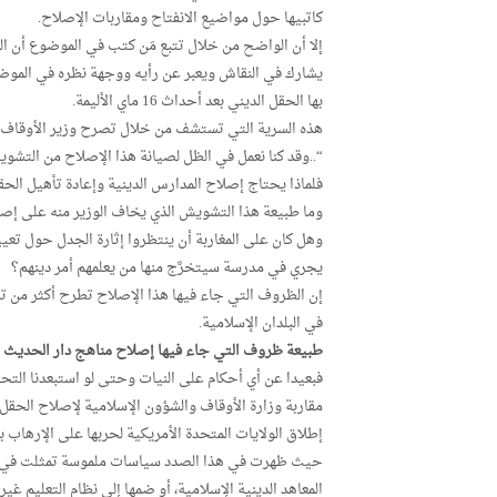
كاتبيها حول مواضيع الانفتاح ومقاربات الإصلاح.
إلا أن الواضح من خلال تتبع مَن كتب في الموضوع أن ال
يشارك في النقاش ويعبر عن رأيه ووجهة نظره في الموضوع
بها الحقل الديني بعد أحداث 16 ماي الأليمة.
هذه السرية التي تستشف من خلال تصرح وزير الأوقاف و
“..وقد كنا نعمل في الظل لصيانة هذا الإصلاح من التش
فلماذا يحتاج إصلاح المدارس الدينية وإعادة تأهيل الحق
وما طبيعة هذا التشويش الذي يخاف الوزير منه على إص
وهل كان على المغاربة أن ينتظروا إثارة الجدل حول تعيي
يجري في مدرسة سيتخرَّج منها من يعلمهم أمر دينهم؟
إن الظروف التي جاء فيها هذا الإصلاح تطرح أكثر من ت
في البلدان الإسلامية.
طبيعة ظروف التي جاء فيها إصلاح مناهج دار الحديث 
فبعيدا عن أي أحكام على النيات وحتى لو استبعدنا التح
مقاربة وزارة الأوقاف والشؤون الإسلامية لإصلاح الحقل ا
حيث ظهرت في هذا الصدد سياسات ملموسة تمثلت في إصدار
المعاهد الدينية الإسلامية، أو ضمها إلى نظام التعليم غير