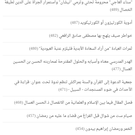
"سناء العاجي" محرومة تحثي وترمي "نيشان" واستمرار الجرأة على الدين لطيفة
الخصال
(489)
أدوية الكورتيزون أو الكورتيكويد
(487)
خواطر صيف يلهج بها مصطفى صادق الرافعي
(482)
ثمرات العبادة "من أراد السعادة الأبدية فليلزم عتبة العبودية"
(480)
الهدر المدرسي معناه وأسبابه والحلول المقترحة لمحاربته الحسن بن الحسين
العسال
(477)
جمعية الدعوة إلى القرآن والسنة بمراكش تنظم ندوة تحت عنوان: قراءة في
الأحداث في ضوء المستجدات - السبيل -
(471)
فصل المقال فيما بين الإسلام والعلمانية من الانفصال ذ.الحسن العسال
(468)
صيام ست من شوال قبل الفراغ من قضاء ما عليه من رمضان
(457)
الخمر ورمضان إبراهيم بيدون
(454)