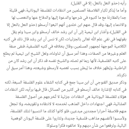
رأيه (حذو النعل بالنعل، إلا في القليل).
وأما ما يُذكر لكبار الفلاسفة المسلمين من انتقادات للفلسفة اليونانية، فهي قليلة
جدا بالمقارنة مع ما كتبوه في شرحها والدعوة إليها والدفاع عنها والتعصب لها
والانتماء إليها، وقد قال عنهم ابن خلدون أنهم اتبعوا أرسطو (حذو النعل بالنعل إلا
في القليل)، وأشار ابن تيمية إلى أن ابن رشد خالف أرسطو وابن سينا ولم يقل
بقولهما في نفي علم الله تعالى بالجزئيات، لكن لا ننس أن ابن رشد قال ذلك في كتبه
الكلامية الموجهة لجمهور المسلمين، وقال بخلافه في كتبه الفلسفية، فنفى صفة
العلم وغيرها من الصفات، وهذا أمر سبق أن تناولناه، ولعل الشيخ ابن تيمية لم يطلع
على كتبه الفلسفية، لأنها ربما لم تصله، والشيخ نفسه قد ذكر أن ابن رشد كان من
الباطنية، ويُظهر خلاف ما يُبطن بسبب تعصبه لأرسطو وشيعته، وهذا أمر سبق أن
ذكرناه.
وذكر صديق القنوجي أن ابن سينا جمع في كتابه الشفاء علوم الفلسفة السبعة، لكنه
في كتابه الإشارة خالف أرسطو في كثير من المسائل، قال فيها برأيه، لكن انتقادات
هؤلاء للفلسفة اليونانية هي انتقادات جزئية لا تُخرجهم عن أصول الفلسفة
المشائية، فهي اجتهادات داخل المذهب لخدمته لا لانتقاده وتقويضه، ولا تجعل
منهم فلاسفة أحرارا مجددين مبدعين، فلو كانوا كذلك ما انتسبوا لتلك الفلسفة،
ولأسسوا لأنفسهم مذاهب فلسفية جديدة، ولثاروا على فلسفة اليونان الوهمية
البالية، ولرفعوا من شأن دينهم ولا خالفوه فكرا وسلوكا.