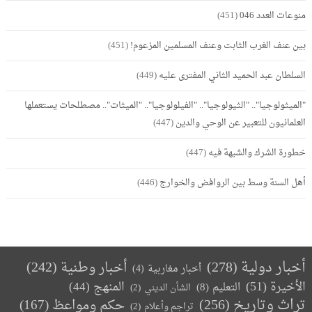
منوعات العدد 046
(451)
بين عنف الغرب الثابت وعنف المسلمين المزعوم!
(451)
السلطان عبد الحميد الثاني المفترى عليه
(449)
"الميثولوجيا".. "الثيولوجيا".. "الفيلولوجيا".. "الميثات".. مصطلحات يستعملها
العلمانيون للتعبير عن الوحي والدين
(447)
خطورة الشرك والشبهة فيه
(447)
أهل السنة وسط بين الروافض والخوارج
(446)
أخبار دولية
(278)
أخبار وطنية
(242)
أخبار مغاربية
(4)
الأخيرة
(51)
المنهج
(44)
التعليم
(8)
الشأن الديني
(2)
تراث وتاريخ
(256)
حكم ومواعظ
(167)
تراجم وأعلام
(2)