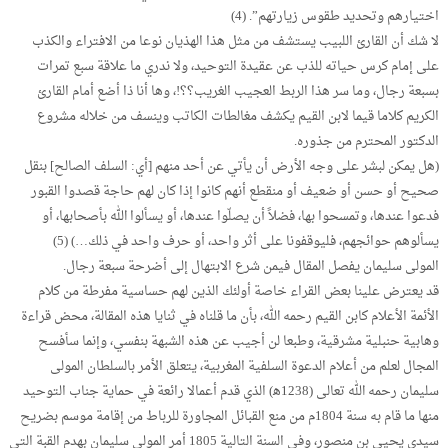
اختيارهم وتحديد طقوس زيارتهم”. (4)
لا شك أن القارئ اللبيب يستشف من مثل هذا الهذيان نوعا من الافتراء والكذب
على إمام كرس حياته للذب عن عقيدة التوحيد، ولا ندري ما علاقة سبع تمرات
بسبعة رجال، وما سر هذا الربط العجيب الغريب؟؟!، وها أنا ذا أضع أمام القارئ
الكريم كلاما قيما لابن القيم يكشف مغالطات الكاتب وينسف من خلاله مشروع
الدكتور المحترم من جذوره.
(هل يمكن لبشر على وجه الأرض أن يأتي عن أحد منهم [أي: السلف الصالح] بنقل
صحيح أو حسن أو ضعيف أو منقطع أنهم كانوا إذا كان لهم حاجة قصدوا القبور
فدعوا عندها، وتمسحوا بها، فضلاً أن يصلّوا عندها، أو يسألوا الله بأصحابها، أو
يسألوهم حوائجهم، فليوقفونا على أثر واحد، أو حرف واحد في ذلك…) (5)
المولى سليمان يفصل المقال فيمن شرع الابتهال إلى أضرحة سبعة رجال.
قد يعترض علينا بعض القراء خاصة أولئك الذين لهم حساسية مفرطة من كلام
الأئمة الأعلام كابن القيم رحمه الله، بأن ما قلناه في ثنايا هذه المقالة، محض قراءة
وهابية حنبلية مشرقية، وطبعا لن أجيب عن هذه الشبهة بنفسي، وإنما سأفسح
المجال لعلم من أعلام الدعوة السلفية المغربية، يتعلق الأمر بالسلطان المولى
سليمان رحمه الله تعالى (1238ﻫ) الذي قدم أعمالا رائعة في حماية جناب التوحيد
منها ما قام به سنة 1804م من منع القبائل المجاورة للرباط من إقامة موسم بضريح
سيدي يحيى بن منصور، وفي السنة التالية 1805 أمر المولى سليمان بهدم القبة التي