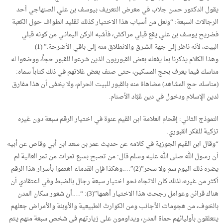
يقول الدكتور حسن جلاب في معرض التعريف بيوسف بن علي الصنهاجي أحد
الرجالات السبعة: “ولعل من أسباب هذا الاختيار كذلك تقليد الطواف حول الكعبة
فضريح يوسف بن علي يقع قبلي مراكش، فأشبه الركن اليمانـي من كونه قبلي
البيت، لأنه ناظر إلى جهة الشـرق والانطلاق منه إلى باقي الأضرحة.” (1)
وهذا الكلام يذكرنا بما يفعله بعض القبوريون الذين شرعوا للقبور حجاً، ووضعوا له
مناسك فيما يعرف بحج المسكين، حتى صنف بعض غلاتهم في ذلك كتاباً سماه:
(مناسك حج المشاهد) مضاهاة منه بالقبور للبيت الحرام، ولا يخفى أن هذا مفارق
لدين الإسلام ودخول في دين عُبَّاد الأصنام.
النموذج الثاني: إقحام العلامة ابن القيم عنوة في اختيار الرقم سبعة دون غيره
تزكية للفكر القبوري.
“وقال ابن القيم الجوزية في كلامه عن حديث عمر بن سعد ابن أبي وقاص عن أبيه
أن رسول الله صلى الله عليه وسلم قال: من تصبح بسبع تمرات من تمر العالية لم
يضره ذلك اليوم سم ولا سحر”(2)”….وهكذا فإن القدماء اهتموا بأسرار هذا الرقم
أكثر من غيره، لذلك كان الاتجاه نحو اختيار سبعة رجال بالضبط وفي اعتقادي أن
هناك قرائن وعوامل رجحت هذا الاختيار أهمها”(3): “….أن شعور سكان المدن
بالخوف، من هجومات الأجانب ومن الكوارث الطبيعية والأوبئة والأمراض جعلهم
يتعلقون بأوليائهم حماة المدن، ويداومون على زيارتهم في شخص سبعة منهم يتم