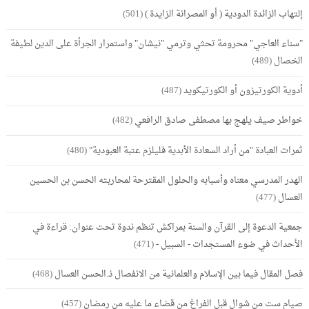
إلتهاب الزائدة الدودية ( أو المصرانة الزايدة )
(501)
"سناء العاجي" محرومة تحثي وترمي "نيشان" واستمرار الجرأة على الدين لطيفة
الخصال
(489)
أدوية الكورتيزون أو الكورتيكويد
(487)
خواطر صيف يلهج بها مصطفى صادق الرافعي
(482)
ثمرات العبادة "من أراد السعادة الأبدية فليلزم عتبة العبودية"
(480)
الهدر المدرسي معناه وأسبابه والحلول المقترحة لمحاربته الحسن بن الحسين
العسال
(477)
جمعية الدعوة إلى القرآن والسنة بمراكش تنظم ندوة تحت عنوان: قراءة في
الأحداث في ضوء المستجدات - السبيل -
(471)
فصل المقال فيما بين الإسلام والعلمانية من الانفصال ذ.الحسن العسال
(468)
صيام ست من شوال قبل الفراغ من قضاء ما عليه من رمضان
(457)