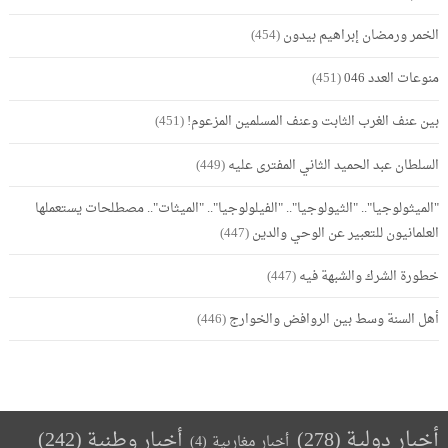
الخمر ورمضان إبراهيم بيدون
(454)
منوعات العدد 046
(451)
بين عنف الغرب الثابت وعنف المسلمين المزعوم!
(451)
السلطان عبد الحميد الثاني المفترى عليه
(449)
"الميثولوجيا".. "الثيولوجيا".. "الفيلولوجيا".. "الميثات".. مصطلحات يستعملها
العلمانيون للتعبير عن الوحي والدين
(447)
خطورة الشرك والشبهة فيه
(447)
أهل السنة وسط بين الروافض والخوارج
(446)
أخبار دولية
(278)
أخبار وطنية
(242)
أخبار مغاربية
(4)