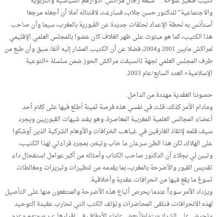
كتيب صغير عنوانه : ” سبعة رجال مراكش: أدوارهم السياسية والتربوية
والاجتماعية” للدكتور حسن جلاب، فسارعت لاقتنائه آملا أن أجعله مرجعا
أستأنس به لحظة الإعداد لحلقات جديدة عن القبورية بالمغرب، سيما وأن صاحب
هذا الكتيب، كما هو مبثوث على ظهر الغلاف كان عضوا بالمجلس العلمي الإقليمي
لمراكش مابين 2001 و2004، فضلا عن أن الكتيب المشار إليه آنفا، سبق وأن طبع من
طرف المجلس العلمي لجهة تانسيفت مراكش الحوز ضمن سلسلة «التوعية
الإسلامية» العدد السابع/عام 2003.
حصوننا العقدية مهددة من الداخل.
ومادام الأمر كذلك، قلت في نفسي هذه فرصة ثمينة أطلع فيها على كلام أحد
أعضاء المجالس العلمية المغربية المعاصرة، وهو يفند شبهات القبوريين ويجرد
سيف قلمه لإنقاذ الغارقين في غياهب الخرافات والأوهام الشركية الذين أوشكوا
على الهلاك، لكن هذا الظن سرعان ما خاب وتبخر، بمجرد قراءتي لهذا الكتيب،
وتبين لي بجلاء أن الدكتور صاحب الكتاب وأمثاله من أكبر عوامل استفحال داء
تقديس القبور والأضرحة بالمغرب، بما يقدمه من تنظيرات وتبريرات ومغالطات
تسوغ ما يقع فيها من انحرافات عقدية وأخلاقية.
ويزداد الأمر سوءاً عندما يحرص أتباع هذه الأضرحة والمنتفعون منها على التأصيل
لهذه الانحرافات، فتلقى المحاضرات وتؤلف الكتب التي تحارب عقيدة التوحيد
وتحرض على الشرك ويتواطأ بعض علماء الأوقاف في إقرارها عبر صمتهم وعدم