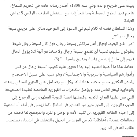
بنيت على ضريح والده، وفي سنة 1806م أصدر رسالة هامة في تحريم السماع،
هاجم فيها الطرق الصوفية وما تلجأ إليه من استعمال الطرب والرقص لأغراض
العبادة.
وهذا السلطان نفسه له كلام قيم في الدعوة إلى التوحيد منكرا على مريدي سبعة
رجال بمراكش:
“من الغلو البعيد، ابتهال أهل مراكش بسبعة رجال، فهل كان لسبعة رجال شيعة
يطوفون عليهم، فعلينا أن نقتدي بسبعة رجال ولا نتخذهم آلهة لئلا يؤول الحال
فيهم إلى ما آل إليه من يغوث ويعوق ونسرا…” (6)
ختاما، هذا ما أحببنا التنبيه إليه بما احتوى عليه كتيب “سبعة رجال مراكش
وأدوارهم السياسية والتربوية والاجتماعية”، وهو تنبيه على سبيل الاختصار،
وندعو الدكتور حسن جلاب -هداه الله- وكل من يتحامل على المنهج السلفي وينعته
بالوهابية لينفر الناس منه، ويؤصل للانحرافات القبورية المناقضة لعقيدة الصحيحة
التي نص عليها القرآن الكريم، وفصلتها السنة النبوية المطهرة، إلى الرجوع إلى
الحق، فالرجوع إلى الحق خير من التمادي في الباطل، كما نهمس في أذنه أن الدعوة
إلى إحياء الثقافة القبورية، لن تفيد الأمة والوطن والفرد والمجتمع، لما تحمله من
مخالفات عقدية وأخلاقية تكرس المزيد من الجهل والتخلف في الدنيا، وتستجلب
عقاب الله في الدارين.
ــــــــــــــــــــ