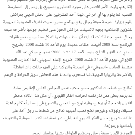
إنكارهم، وليت الأمر اقتصر على مجرد التنظير والتسويغ، بل وصل إلى الممارسة
الفعلية كما يقوم بها أي خرافي، فهذا أحد المشرفين على الحقل الديني بمراكش
يقوم بزيارة أضرحة سبعة رجال وفق برنامج سنوي، حيث تشرف المندوبية الجهوية
للشؤون الإسلامية بجهة تانسيفت مراكش الحوز على تنظيم جولتها بأضرحة سبعة
رجال ضمن أجندة كانت قد ابتدأتها منذ سنوات وذلك كل سنة، ومن ضمن فقرات
البرنامج لسنة 2008 أقيمت حلقات عديدة: يوم الأحد 10 غشت 2008: بضريح
سيدي عبد العزيز التباع، ويوم الأحد 17 غشت 2008: بضريح مولاي عبد الله
الغزواني، ويوم الأحد 24 غشت 2008: ضريح الإمام السهيلي، كما اختارت المندوبية
تنشيط الجانب «الصوفي» في المدينة والتركيز على المهرجانات ذات العلاقة
بالأضرحة والزوايا الدينية، فلا نستغرب والحالة هذه انتعاش سوق الخرافة و الوهم.
نماذج من شطحات الدكتور حسن جلاب عضو المجلس العلمي الإقليمي سابقا.
قد يزعم بعض ممن نذر نفسه لحراسة الفكر القبوري، أن مثل هذا الكلام محض
افتراء بلا حجة أو برهان، وفيه نوع من التجني والتسرع في إصدار أحكام جاهزة
مسبقة، ولهؤلاء وغيرهم نضع نصب أعينهم نماذج من شطحات رجل أخذ على
عاتقه مشروع إحياء الفكر القبوري الخرافي، عبر تحقيقه للكتب الصوفية والتعريف
بأعلامها ورموزها.
النموذج الأول: سبعة رجال وتنظيم الطواف تشبها بمناسك الحج.