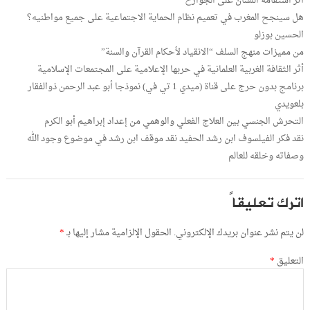
أثر استقامة اللسان على الجوارح
هل سينجح المغرب في تعميم نظام الحماية الاجتماعية على جميع مواطنيه؟
الحسين بوزلو
من مميزات منهج السلف “الانقياد لأحكام القرآن والسنة”
أثر الثقافة الغربية العلمانية في حربها الإعلامية على المجتمعات الإسلامية
برنامج بدون حرج على قناة (ميدي 1 تي في) نموذجا أبو عبد الرحمن ذوالفقار
بلعويدي
التحرش الجنسي بين العلاج الفعلي والوهمي من إعداد إبراهيم أبو الكرم
نقد فكر الفيلسوف ابن رشد الحفيد نقد موقف ابن رشد في موضوع وجود الله
وصفاته وخلقه للعالم
اترك تعليقاً
لن يتم نشر عنوان بريدك الإلكتروني.
الحقول الإلزامية مشار إليها بـ
*
التعليق
*