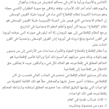
الكنائس والأديرة، ورأينا ما كان في محاكم التفتيش من ويلات وأهوال.
واليوم نقف أمام آخر تلك الأسباب -ولعله يتلاقى مع صورة الطغيان الكنسي جملة-
وهو مساندة الكنيسة لنظام الإقطاع الذي ساد في أوروبا طيلة القرون الوسطى.
إن النظام الاجتماعي الذي هيمن على الحياة الأوروبية طيلة القرون الوسطى هو
نظام “الإقطاع”، وربما كان أبشع وأظلم النظم الاجتماعية في التاريخ.
يرجع النظام الإقطاعي إلى عهد الرومان، إلا أنه تبلور في صورته التي عرفته أوروبا
في القرن التاسع، وبلغ ذروته في أوروبا إبان القرون الوسطى، وتحديدًا في القرن
الثالث عشر.
بدأ نظام الإقطاع باقتطاع الملوك والأمراء مساحات من الأراضي إلى من يدينون
لهم بالولاء، وذلك مدى حياتهم، ثم أصبح ذلك أمرًا وراثيًا، فأمير الإقطاعية هو
الحاكم المطلق في إقطاعيته، هو المالك لكل شيء والباقون عبيد، لا يملكون حق
الانتقال من إقطاعية إلى إقطاعية.
ولم تكن مساوئ النظام الإقطاعي تنحصر في الجانب المالي فحسب، بل كان
للإقطاعي سلطات أخرى حصل عليها، والمدهش حقاً هو تلك القائمة الطويلة من
الواجبات التي يؤديها الرقيق للمالك، عدا خضوعه المطلق لسلطته وارتباطه المحكم
بإقطاعيته، فمن تلك الواجبات:
1- ثلاث ضرائب نقدية في العام.
2- جزء من محصوله وماشيته.