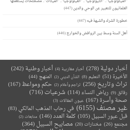
"الميثولوجيا".. "الثيولوجيا".. "الفيلولوجيا".. "الميثات".. مصطلحات يستعملها
العلمانيون للتعبير عن الوحي والدين
(447)
خطورة الشرك والشبهة فيه
(447)
أهل السنة وسط بين الروافض والخوارج
(446)
أخبار دولية
(278)
أخبار وطنية
(242)
أخبار مغاربية
(4)
الأخيرة
(51)
المنهج
(44)
التعليم
(8)
الشأن الديني
(2)
تراث وتاريخ
(256)
حكم ومواعظ
(167)
تراجم وأعلام
(2)
(716)
شرعيات
رياض النساء
(114)
رقائق
(9)
صحة وأسرة
(167)
عيون المقالات
(3)
غير مصنف
(6155)
في رحاب المذهب المالكي
(83)
كلمة العدد
(146)
قبل عبور السبيل
(105)
متابعات
(2)
مصابيح السبيل
(364)
مجتمع
(26)
(20)
مختارات