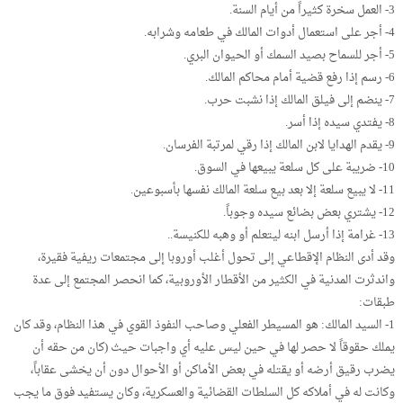
3- العمل سخرة كثيراً من أيام السنة.
4- أجر على استعمال أدوات المالك في طعامه وشرابه.
5- أجر للسماح بصيد السمك أو الحيوان البري.
6- رسم إذا رفع قضية أمام محاكم المالك.
7- ينضم إلى فيلق المالك إذا نشبت حرب.
8- يفتدي سيده إذا أسر.
9- يقدم الهدايا لابن المالك إذا رقي لمرتبة الفرسان.
10- ضريبة على كل سلعة يبيعها في السوق.
11- لا يبيع سلعة إلا بعد بيع سلعة المالك نفسها بأسبوعين.
12- يشتري بعض بضائع سيده وجوباً.
13- غرامة إذا أرسل ابنه ليتعلم أو وهبه للكنيسة..
وقد أدى النظام الإقطاعي إلى تحول أغلب أوروبا إلى مجتمعات ريفية فقيرة،
واندثرت المدنية في الكثير من الأقطار الأوروبية، كما انحصر المجتمع إلى عدة
طبقات:
1- السيد المالك: هو المسيطر الفعلي وصاحب النفوذ القوي في هذا النظام، وقد كان
يملك حقوقاً لا حصر لها في حين ليس عليه أي واجبات حيث (كان من حقه أن
يضرب رقيق أرضه أو يقتله في بعض الأماكن أو الأحوال دون أن يخشى عقاباً،
وكانت له في أملاكه كل السلطات القضائية والعسكرية، وكان يستفيد فوق ما يجب