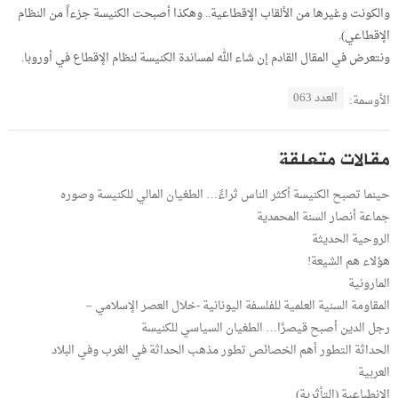
والكونت وغيرها من الألقاب الإقطاعية.. وهكذا أصبحت الكنيسة جزءاً من النظام
الإقطاعي).
ونتعرض في المقال القادم إن شاء الله لمساندة الكنيسة لنظام الإقطاع في أوروبا.
العدد 063
الأوسمة:
مقالات متعلقة
حينما تصبح الكنيسة أكثر الناس ثراءً… الطغيان المالي للكنيسة وصوره
جماعة أنصار السنة المحمدية
الروحية الحديثة
هؤلاء هم الشيعة!
المارونية
المقاومة السنية العلمية للفلسفة اليونانية -خلال العصر الإسلامي –
رجل الدين أصبح قيصرًا… الطغيان السياسي للكنيسة
الحداثة التطور أهم الخصائص تطور مذهب الحداثة في الغرب وفي البلاد
العربية
الانطباعية (التأثرية)