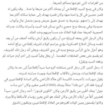
من الغرامات التي تفرضها محاكم الضيعة…
وكان في وسع السيد الإقطاعي أن يمتلك أكثر من ضيعة واحدة… وقد يكون له
قصر حصين في كل واحدة منها، وكان قصره يهدف إلى حماية سكانه أكثر مما
يهدف إلى راحتهم.. ويحيط به خندق عميق عريض وسور متصل عال وأبواب
حديدية؛ وفي وسطه برج حجري دائري يسكن فيه السيد وأسرته، وكانت جدرانه
الحجرية المنيعة عماد قوة الملاك ضد مستأجريهم وضد الملك.
وكان الرجل الذي يمنعه كبرياؤه من أن يكون رقيق أرض، ولكنه أضعف من أن يعد
لنفسه وسائل الدفاع العسكرية، يؤدي مراسم الولاء لشريف إقطاعي، يركع أمامه
وهو أعزل عاري الرأس، ويضع يديه في يدي الشريف، ويعلن أنه رجل ذلك الشريف،
ثم يقسم على بعض المخلفات المقدسة.. أن يظل وفياً للسيد إلى آخر أيام حياته، ثم
يرفعه السيد ويقبل).
2- رجل الدين: كان رجل الدين بسلطته الروحية سيداً إقطاعياً إلى حد ما، وكان
يملك الإقطاعيات، ويتحلى بالألقاب الإقطاعية، ويورث مرتبته لذريته.
يقول ديورانت: (أصبحت الكنيسة أكبر ملاَّك الأراضي وأكبر السادة الإقطاعيين في
أوروبا، فقد كان “دير فلدا” مثلاً، يمتلك (15000) قصر صغير، وكان “دير سانت
جول” يملك ألفين من رقيق الأرض، وكان “الكوين فيتور” -أحد رجال الدين- سيداً
لعشرين ألفاً من أرقاء الأرض، وكان الملك هو الذي يعين رؤساء الأساقفة والأديرة،
وكانوا يقسمون يمين الولاء كغيرهم من الملاك الإقطاعيين، ويلقبون بالدوق