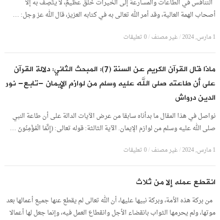
التنافس في الطاعات والمسارعة إلى الخيرات خُلُقٌ عظيمٌ، لا يتَّصِفُ به إلا
أصحاب الهمة العالية، وقد أمر الله تعالى به في كتابه العزيز، قال الله عز وجل: …
1 مارس, 2024
/
غير مصنف
/
0 تعليقات
ماذا قال القرآن الكريم عن السنة (7): المبحث الثاني: دلالة القرآن
على أن طاعته صلى الله عليه وسلم من لوازم الإيمان -تابع- نور
الدين درواش
نواصل في هذا المقال ما بدأناه سابقا من عرض الآيات الدالة على أن طاعة النبي
صلى الله عليه وسلم من لوازم الإيمان. الآية الثالثة: قوله تعالى: (إِنَّمَا الْمُؤْمِنُونَ …
1 مارس, 2024
/
غير مصنف
/
0 تعليقات
انقطع عمله إلا من ثلاث
من بركة هذه الأمة، وبركة نبيها عليها، أن الله تعالى لم يقطع عنها جميع أعمالها بعد
موتها، ولم يحرمها الثواب بانقضاء الأجل وانقطاع العمل فيه، وإنما جعل لها أعمالا