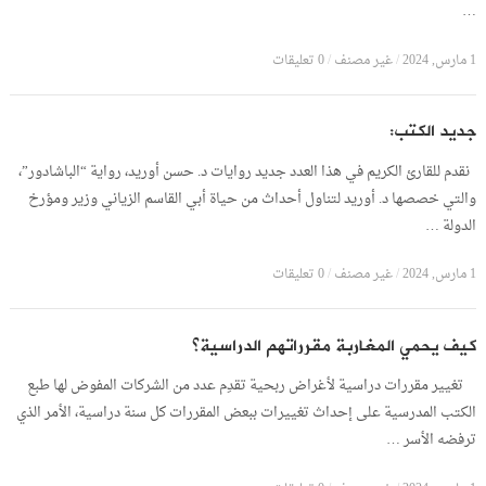
…
1 مارس, 2024
/
غير مصنف
/
0 تعليقات
جديد الكتب:
نقدم للقارئ الكريم في هذا العدد جديد روايات د. حسن أوريد، رواية “الباشادور”،
والتي خصصها د. أوريد لتناول أحداث من حياة أبي القاسم الزياني وزير ومؤرخ
الدولة …
1 مارس, 2024
/
غير مصنف
/
0 تعليقات
كيف يحمي المغاربة مقرراتهم الدراسية؟
تغيير مقررات دراسية لأغراض ربحية تقدِم عدد من الشركات المفوض لها طبع
الكتب المدرسية على إحداث تغييرات ببعض المقررات كل سنة دراسية، الأمر الذي
ترفضه الأسر …