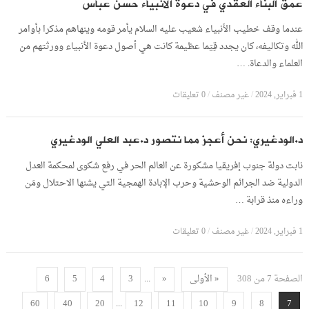
عمق البناء العقدي في دعوة الأنبياء حسن عباس
عندما وقف خطيب الأنبياء شعيب عليه السلام يأمر قومه وينهاهم مذكرا بأوامر
الله وتكاليفه، كان يجدد قِيَما عظيمة كانت هي أصول دعوة الأنبياء وورثتهم من
العلماء والدعاة. …
1 فبراير, 2024
/
غير مصنف
/
0 تعليقات
د.الودغيري: نحن أعجز مما نتصور د.عبد العلي الودغيري
نابت دولة جنوب إفريقيا مشكورة عن العالم الحر في رفع شكوى لمحكمة العدل
الدولية ضد الجرائم الوحشية وحرب الإبادة الهمجية التي يشنها الاحتلال ومَن
وراءه منذ قرابة …
1 فبراير, 2024
/
غير مصنف
/
0 تعليقات
...
الصفحة 7 من 308
« الأولى
«
3
4
5
6
...
60
40
20
12
11
10
9
8
7