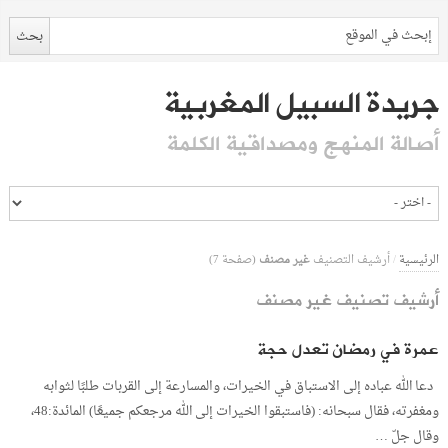
جريدة السبيل المغربية
أصالة المنهج ومصداقية الكلمة
غير مصنف
الرئيسية
/
أرشيف التصنيف
(صفحة 7)
أرشيف تصنيف غير مصنف
عمرة في رمضان تعدل حجة
دعا الله عباده إلى الاستباق في الخيرات، والمسارعة إلى القربات طلبًا لثوابه
ومغفرته، فقال سبحانه: (فاستبقوا الخيرات إلى الله مرجعكم جميعًا) المائدة:48،
وقال جلّ …