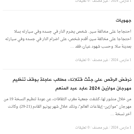
1 مارس, 2024
/
غير مصنف
/
0 تعليقات
جهويات
احتجاجا على مخالفة سير.. شخص يضرم النار في جسده وفي سيارته بسلا
احتجاجا على مخالفة سير، أقدم شخص، على اضرام النار في جسده وفي سيارته
بمدينة سلا. وحسب شهود عيان، فقد …
1 مارس, 2024
/
غير مصنف
/
0 تعليقات
نرفض الرقص على جثث قتلانا.. مطالب عاجلة بوقف تنظيم
مهرجان موازين 2024 عابد عبد المنعم
من خلال منشور لها، كشفت جمعية مغرب الثقافات، عن عودة تنظيم النسخة 19 من
مهرجان “موازين- إيقاعات العالم”، وذلك خلال شهر يونيو القادم (21-29). وكانت
آخر نسخة …
1 مارس, 2024
/
غير مصنف
/
0 تعليقات