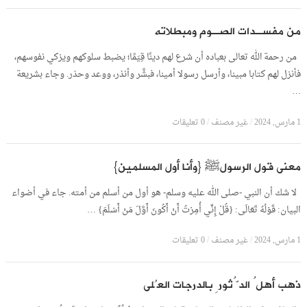
من مفسـدات الصـوم ومبطلاته
من رحمة الله تعالى بعباده أن شرع لهم دينًا قِيَمًا؛ يضبط سلوكهم ويزكي نفوسهم،
فأنزل لهم كتابا مبينا، وأرسل رسولا أمينا، فبشَّر وأنذر، ووعد وحذر. وجاء بشريعة
…
1 مارس, 2024
/
غير مصنف
/
0 تعليقات
معنى قول الرسولﷺ {وأنا أول المسلمين}
لا شك أن النبي -صلى الله عليه وسلم- هو أول من أسلم من أمته. جاء في أضواء
البيان: قَوْلُهُ تَعَالَى: {قُلْ إِنِّي أُمِرْتُ أَنْ أَكُونَ أَوَّلَ مَنْ أَسْلَمَ} …
1 مارس, 2024
/
غير مصنف
/
0 تعليقات
ذهب أهلُ الدُّثورِ بالدرجات العُلى