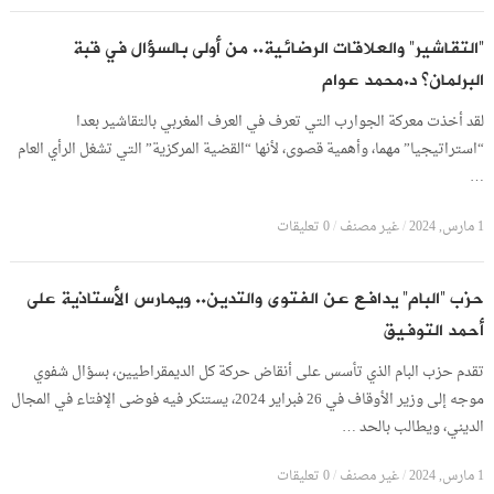
“التقاشير” والعلاقات الرضائية.. من أولى بالسؤال في قبة
البرلمان؟ د.محمد عوام
لقد أخذت معركة الجوارب التي تعرف في العرف المغربي بالتقاشير بعدا
“استراتيجيا” مهما، وأهمية قصوى، لأنها “القضية المركزية” التي تشغل الرأي العام
…
1 مارس, 2024
/
غير مصنف
/
0 تعليقات
حزب “البام” يدافع عن الفتوى والتدين.. ويمارس الأستاذية على
أحمد التوفيق
تقدم حزب البام الذي تأسس على أنقاض حركة كل الديمقراطيين، بسؤال شفوي
موجه إلى وزير الأوقاف في 26 فبراير 2024، يستنكر فيه فوضى الإفتاء في المجال
الديني، ويطالب بالحد …
1 مارس, 2024
/
غير مصنف
/
0 تعليقات