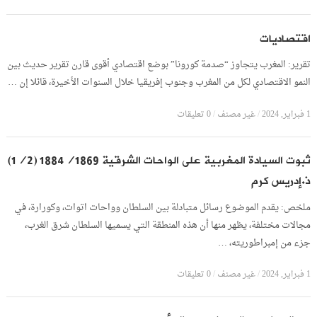
اقتصاديات
تقرير: المغرب يتجاوز “صدمة كورونا” بوضع اقتصادي أقوى قارن تقرير حديث بين
النمو الاقتصادي لكل من المغرب وجنوب إفريقيا خلال السنوات الأخيرة، قائلا إن …
1 فبراير, 2024
/
غير مصنف
/
0 تعليقات
ثبوت السيادة المغربية على الواحات الشرقية 1884/1869 (1/2)
ذ.إدريس كرم
ملخص: يقدم الموضوع رسائل متبادلة بين السلطان وواحات اتوات، وكورارة، في
مجالات مختلفة، يظهر منها أن هذه المنطقة التي يسميها السلطان شرق الغرب،
جزء من إمبراطوريته، …
1 فبراير, 2024
/
غير مصنف
/
0 تعليقات