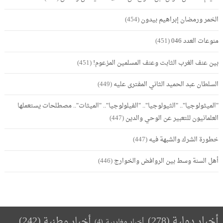
الخمر ورمضان إبراهيم بيدون
(454)
منوعات العدد 046
(451)
بين عنف الغرب الثابت وعنف المسلمين المزعوم!
(451)
السلطان عبد الحميد الثاني المفترى عليه
(449)
"الميثولوجيا".. "الثيولوجيا".. "الفيلولوجيا".. "الميثات".. مصطلحات يستعملها
العلمانيون للتعبير عن الوحي والدين
(447)
خطورة الشرك والشبهة فيه
(447)
أهل السنة وسط بين الروافض والخوارج
(446)
أخبار دولية
(278)
أخبار وطنية
(242)
أخبار مغاربية
(4)