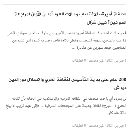
الطفلة أميرة.. الاغتصاب وحالات العود أما آن الأوان لمراجعة
القوانين؟ نبيل غزال
فجر حادث اختطاف الطفلة أميرة بالقصر الكبير، من طرف صاحب سوابق، قضى
12 سنة بالسجن، بتهمة اغتصاب وفض بكارة قاصر، صدمة كبيرة لدى كثير من
المتابعين. فبعد شهرين عن مغادرة …
1 فبراير, 2024
/
غير مصنف
/
0 تعليقات
200 عام على بداية التأسيس لثقافة العري والانحلال نور الدين
درواش
لن يتردد أي باحث منصف في الثقافة العربية والإسلامية في الحكم بأن ثقافة
التعري (=التبرج) ثقافة جديدة على المجتمعات الشرقية… فإلى عهد قريب لا يبلغ
مائة عام كان …
1 فبراير, 2024
/
غير مصنف
/
0 تعليقات