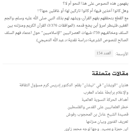
يفهمون هذه النصوص على هذا النحو أم لا؟
وهل كانوا آخذين فيها؛ أم كانوا تاركين لها؛ أو غافلين عنها؟ !
مع القطع بتحققهم بفهم القرآن، ويشهد لهم بذلك النبي صلى الله عليه وسلم، والجم
الغفير، فلينظر امرؤ أين يضع قدمه. (الموافقات 3/376؛ القرآن الكريم ومنزلته بين
السلف ومخالفيهم:759؛ شبهات العصرانيين “الإسلاميين” حول اعتماد فهم السلف
الصالح للنصوص الشرعية؛ دراسة نقدية؛ د.عبد الله الدميجي).
العدد 154
الأوسمة:
مقالات متعلقة
هذيان “الويشان” في “نيشان” بقلم: الدكتور إدريس كرم مسؤول الثقافة
والإعلام برابطة علماء المغرب
أهداف الحركة النسوية العالمية
خطر العلمانيين على القدس والفلسطين
قصيدة الشيخ عادل بن المحجوب رفوش
تعريف الفتوى وبيان منزلتها
ابن حمزة وعصيد.. وجها لوجه محمد زاوي