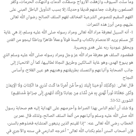
وما سلت السيوف، وأزهقت الأرواح ،وسفكت الدماء، وانتهكت الحرمات، وكفر
المسلمون، وفرقت جماعتهم قديمًا وحديثًا، إلا بسبب التأويل الباطل المبني على
الفهم السقيم للنصوص الشرعية المخالف لفهم السلف الصالح رضوان الله تعالى
عليهم، ومن أبرز هذه الثمرات:
1- أنه السبيل لمعرفة مراد الله تعالى ومراد رسوله صلى الله عليه وسلم، إذ هي غاية
كل مسلم يريد الاعتصام بالكتاب والسنة قولاً وعملاً ظاهرًا وباطنًا لينجو من الفتن
ويحقق عبودية ربه على هدى وبصيرة.
فمقصود السلف هو معرفة مراد الله عز وجل ومراد رسوله صلى الله عليه وسلم الذي
هو ينبوع الهدى، وهو غاية السالكين وطريق النجاة لطالبيها، كما أن الانحياز إلى
جانب الصحابة وأتباعهم والتمسك بطريقتهم وهديهم هو عين الفلاح، وأساس
النجاح.
قال تعالى: {وَكَذَلِكَ أَوْحَيْنَا إِلَيْكَ رُوحاً مِّنْ أَمْرِنَا مَا كُنتَ تَدْرِي مَا الْكِتَابُ وَلَا الْإِيمَانُ
وَلَكِن جَعَلْنَاهُ نُوراً نَّهْدِي بِهِ مَنْ نَّشَاء مِنْ عِبَادِنَا وَإِنَّكَ لَتَهْدِي إِلَى صِرَاطٍ مُّسْتَقِيمٍ}
الشورى:52-53.
ولا شك أن أعلم الناس بهذا الصراط وأحرصهم على الهداية إليه هم صحابة رسول
الله صلى الله عليه وسلم وأتباعهم من أئمة السلف الصالح، ولذلك قال عمر بن
الخطاب رضي الله تعالى عنه: “إذا لقيتم الذين يتبعون المتشابه فخذوهم بالسنن،
فإن أصحاب السنن أعلم بكتاب الله تعالى” أخرجه الدارمي في سننه والآجري في