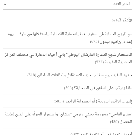
الأكثر قراءة
من تاريخ الحماية في المغرب خطر الحماية القنصلية واستغلالها من طرف اليهود
إعداد إبراهيم بيدون
(675)
الاستعمار شجع الدعارة المارشال "ليوطي" باني أحياء الدعارة في مختلف المراكز
الحضرية المغربية
(522)
حدود المغرب بين مطالب حزب الاستقلال وتطلعات السلطان
(518)
ماذا يترتب على الطعن في الصحابة؟
(503)
إلتهاب الزائدة الدودية ( أو المصرانة الزايدة )
(501)
"سناء العاجي" محرومة تحثي وترمي "نيشان" واستمرار الجرأة على الدين لطيفة
الخصال
(489)
أدوية الكورتيزون أو الكورتيكويد
(487)