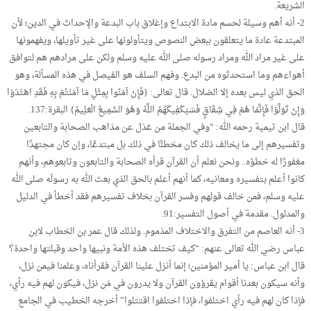
الشريعة.
2- أنه أهم وسيلة لحسم مادة الابتداع وإغلاق باب البدعة والإحداث في الدين؛ لأن
المبتدعة عادة ما يتعلقون ببعض النصوص ويتأولونها على غير تأويلها، ويفهمونها
على غير مراد الله ومراد رسوله صلى الله عليه وسلم ولكن على مرادهم هم لتوافق
أهواءهم وما استحدثوه من البدع. وفهم السلف هو الفيصل في هذه المسألة، وهو
الحق الذي ليس بعده إلا الضلال. قال تعالى: {فَإِنْ آمَنُوا بِمِثْلِ مَا آمَنْتُمْ بِهِ فَقَدِ اهْتَدَوْا
وَإِنْ تَوَلَّوْا فَإِنَّمَا هُمْ فِي شِقَاقٍ فَسَيَكْفِيكَهُمُ اللَّهُ وَهُوَ السَّمِيعُ الْعَلِيمُ} البقرة:137.
قال ابن تيمية رحمه الله: “وفي الجملة من عَدَل عن مذاهب الصحابة والتابعين
وتفسيرهم إلى ما يخالف ذلك كان مخطئًا في ذلك بل مبتدعًا، وإن كان مجتهدًا
مغفورًا له خطؤه.. ونحن نعلم أن القرآن قرأه الصحابة والتابعون وتابعوهم، وأنهم
كانوا أعلم بتفسيره ومعانيه، كما أنهم أعلم بالحق الذي بعث الله به رسولَه صلى الله
عليه وسلم، فمن خالف قولهم وفسر القرآن بخلاف تفسيرهم فقد أخطأ في الدليل
والمدلول. مقدمة في أصول التفسير:91.
3- أنه العاصم من التفرق والاختلاف المذموم. ولذلك قال عمر بن الخطاب لابن
عباس رضي الله تعالى عنهم: “كيف تختلف هذه الأمة ونبيها واحد وقبلتها واحدة؟
قال ابن عباس: يا أمير المؤمنين؛ إنما أنزل علينا القرآن فقرأناه، وعلمنا فيمن نزل،
وأنه سيكون بعدنا أقوام يقرؤون القرآن ولا يدرون في مَن نزل، فيكون لهم فيه رأي،
فإذا كان لهم فيه رأي اختلفوا، فإذا اختلفوا اقتتلوا” أخرجه الخطيب في الجامع