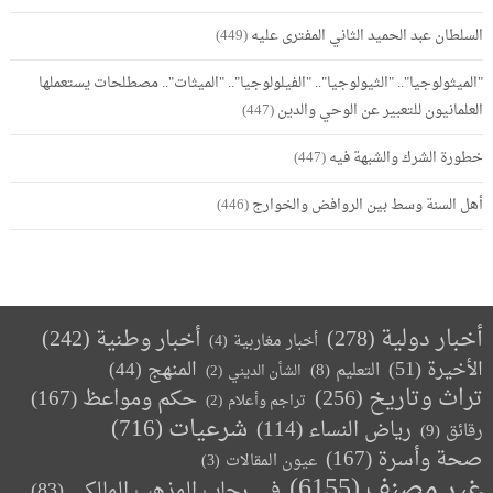
السلطان عبد الحميد الثاني المفترى عليه
(449)
"الميثولوجيا".. "الثيولوجيا".. "الفيلولوجيا".. "الميثات".. مصطلحات يستعملها
العلمانيون للتعبير عن الوحي والدين
(447)
خطورة الشرك والشبهة فيه
(447)
أهل السنة وسط بين الروافض والخوارج
(446)
أخبار دولية
(278)
أخبار وطنية
(242)
أخبار مغاربية
(4)
الأخيرة
(51)
المنهج
(44)
التعليم
(8)
الشأن الديني
(2)
تراث وتاريخ
(256)
حكم ومواعظ
(167)
تراجم وأعلام
(2)
(716)
شرعيات
رياض النساء
(114)
رقائق
(9)
صحة وأسرة
(167)
عيون المقالات
(3)
غير مصنف
(6155)
في رحاب المذهب المالكي
(83)