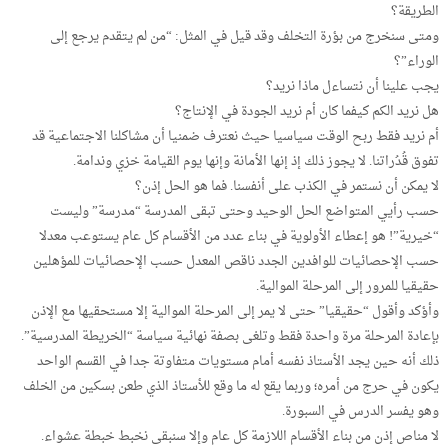
الطريقة؟
ومتى سنخرج من بؤرة التخلف وقد قيل في المثل: “من لم يتقدم يرجع إلى
الوراء”؟
يجب علينا أن نتساءل ماذا نريد؟
هل نريد الكم كيفما كان أم نريد الجودة في الإنتاج؟
أم نريد فقط ربح الوقت سياسيا حيث نعترف ضمنيا أن مشاكلنا الاجتماعية قد
تفوق قُدُراتنا. لا يجوز ذلك إذ إنها الأمانة وإنها يوم القيامة خزي وندامة.
لا يمكن أن نستمر في الكذب على أنفسنا. فما هو الحل إذن؟
حسب رأيي المتواضع الحل الوحيد وحتى تبقى المدرسة “مدرسة” وليست
“خيرية”! هو إعطاء الأولوية في بناء عدد من الأقسام كل عام يستوعب معدلا
حسب الإحصائيات للوافدين الجدد ناقص المعدل حسب الإحصائيات للمؤهلين
حقيقيا للمرور إلى المرحلة الموالية.
وأؤكد وأقول “حقيقيا” حتى لا يمر إلى المرحلة الموالية إلا مستحقيها مع الإذن
بإعادة المرحلة مرة واحدة فقط وتلغى بصفة نهائية سياسة “الخريطة المدرسية”.
ذلك أنه حين يجد الأستاذ نفسه أمام مستويات متفاوتة جدا في القسم الواحد
يكون في حرج من أمره؛ وربما يقع له ما وقع للأستاذ الذي طعن بسكين من الخلف
وهو يفسر الدرس في السبورة.
لا مناص إذن من بناء الأقسام اللازمة كل عام وإلا سنبقى نخبط خبطة عشواء.