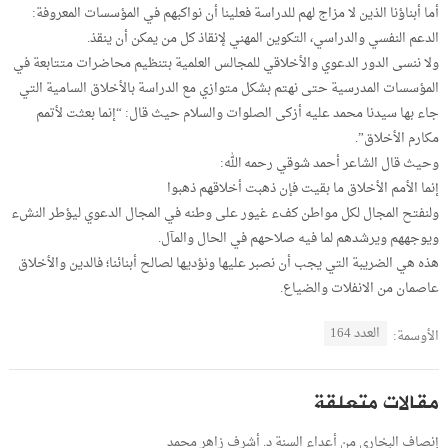
أما أبناؤنا الذين لا مزاج لهم للدراسة فعلينا أن نواكبهم في المؤسسات المعروفة:
الدعم النفسي والدراسي، التكوين المهني لإنقاذ كل من يمكن أن ينقذ.
ولا ننسى الدور الدعوي والأخلاقي للمجالس العلمية بتنظيم محاضرات متتابعة في
المؤسسات المدرسية حتى نهتم بشكل متوازي مع الدراسة بالأخلاق السامية التي
جاء بها سيدنا محمد عليه أزكى الصلوات والسلام حيث قال: “إنما بعثت لأتمم
مكارم الأخلاق”.
وحيث قال الشاعر أحمد شوقي رحمه الله:
إنما الأمم الأخلاق ما بقيت فإن ذهبت أخلاقهم ذهبوا
ولنفتح المجال لكل مواطن كفء غيور على وطنه في المجال الدعوي ليؤطر النشء
ويوجههم ويرشدهم لما فيه صلاحهم في الحال والمآل.
هذه هي الضريبة التي يجب أن نصبر عليها ونؤديها لصالح أبنائنا؛ فالدين والأخلاق
عاصمان من الانفلات والضياع.
العدد 164
الأوسمة:
مقالات متعلقة
إنصاف البخاري من أعداء السنة د. أشرف زاهر محمد