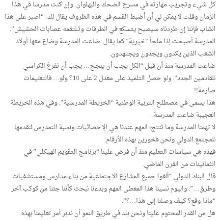
كل شيء وتجريب مهارته في مسرح الضحك والبهلوان. وإن كنت مدرسا في هذا
الزمان وقلت لا يمكن لي أن أضبط القسم في هذه الظروف يقال لك: “اصبر على هذا
الشاب فإننا إن طردناه سيصبح يتسكع في الطرقات وتـلتقمه عصابات الحشيش”.
المدرسة أصبحت إذا ملجأ “خيرية” كما يقال. ضاعت المدرسة وضاع معها أولاد
الشعب الذين يكدون ويجدون ويجتهدون.
ضاعت المدرسة منذ أن قيل “الكل يجب أن ينجح… يجب أن نفرغ الكراسي
للقادمين الجدد”. ولو حصل التلميذ على معدل 2 على 10؟ ولو… فالتعليمات
صارمة!!
هذا يسمى في مصطلح التربية الوطنية “الخريطة المدرسية”. وفي هذه الخريطة
العجيبة ضاعت المدرسة.
لا تهمنا المدرسة وما تنتج؛ المهم عندنا هي الإحصائيات ونسبة التمدرس لنقدمها
للمجتمع الدولي ونحن فخورين بهذه الأرقام.
فهذه هي سياسات التعليم منذ أن فرض علينا “برنامج التقويم الهيكلي” في
الثمانينات من القرن الماضي.
قال البنك الدولي “ألغوا جميع المشارع الاجتماعية من بناء مدارس ومستشفيات
وطرق…”. واليوم نسينا هذا المعطى المهم وبدءنا نبحث كأننا جئنا من كوكب آخر
“ماذا وقع؟ كيف وصلنا إلى هذا…؟”.
هل من القدر المحتوم علينا ونحن بلد في طريق النمو أن ندبر أمر تعليمنا بهذه