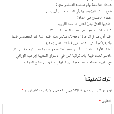
غلبتك الفاحشة ولم تستطع التخلص منها؟
قطع داعش للرؤوس والرأي العام د. سامر أبو رمان
مفهوم الخشوع في الصلاة
“أكثروا القتلَ ليقلَّ القتل” ذ.أحمد اللويزة
كيف يتلاعب الغرب في مصير الشعب الليبي؟!
القبر أول منازل الآخرة “لا يغرنكم سكون هذه القبور فما أكثر المغمومين فيها
ولا يغرنكم استواء هذه القبور فما أشد تفاوتهم فيها”
أما آن الأوان للعلمانيين أن يراجعوا أفكارهم ويعيدوا حساباتهم!؟ نبيل غزال
ملابس كتبت فيها آيات قرآنية تباع في الأسواق الشعبية إبراهيم الوزاني
مع نظرية المصلحة عند نجم الدين الطوفي د. فهد بن صالح العجلان
اترك تعليقاً
لن يتم نشر عنوان بريدك الإلكتروني.
الحقول الإلزامية مشار إليها بـ
*
التعليق
*