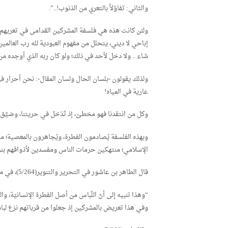
والثاني: تفاؤلاً بالتعري من الذنوب!..”.
ولئن كانت هذه هي فلسفة المشركين القدامى في تعريهم؛ ف
إباحي لا ديني، يتحلل من مفهوم العبودية لله رب العالمي
شاء .. ولا دخل لأحد في ذلك؛ ولو كان ربه الذي أوجده من ع
ولذلك يقولون -بلسان الحال ولسان المقال-: نحن أحرار في 
عارية في المياه!
وكل من انتقدنا فهو مخطئ، إذ تَدَخل في حريتنا، وضيَّق دائر
وبهذه الفلسفة يُصادمون الفطرة، ويُجاهرون بالمعصية؛ م
الإسلامي؛ منتهكين حرمات الناس ومفسدين لأذواقهم بنزع
قال الطاهر بن عاشور في التحرير والتنوير(5/264)، في معرض تفسيره للنص القرآني المتقدم:
“وهذا تنبيه إلى أنّ اللّباس من أصل الفطرة الإنسانيّة، وال
وفي هذا تعريض بالمشركين إذ جعلوا من قرباتهم نزع لباس