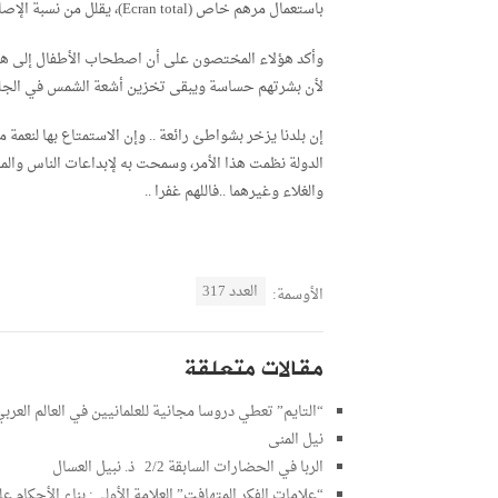
باستعمال مرهم خاص (Ecran total)، يقلل من نسبة الإصابة بتلك الأضرار!
وأكد هؤلاء المختصون على أن اصطحاب الأطفال إلى هذه
لأن بشرتهم حساسة ويبقى تخزين أشعة الشمس في الجلد 
إن بلدنا يزخر بشواطئ رائعة .. وإن الاستمتاع بها لنعمة م
الدولة نظمت هذا الأمر، وسمحت به لإبداعات الناس والمجتمع
والغلاء وغيرهما ..فاللهم غفرا ..
العدد 317
الأوسمة:
مقالات متعلقة
“التايم” تعطي دروسا مجانية للعلمانيين في العالم العرب
نيل المنى
الربا في الحضارات السابقة 2/2 ذ. نبيل العسال
“علامات الفكر المتهافت” العلامة الأولى: بناء الأحكام ع