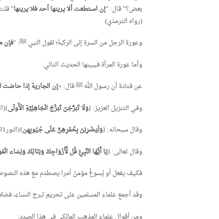
بعض؟” قال: “
إن استطعت ألا يرينها أحد فلا يرينها
” قلت:
(رواه الترمذي).
وعورة الرجل من السرة إلى الركبة؛ لقول النبي ﷺ: “
فإن م
‏وأما عورة المرأة فيبينها الحديث التالي:
عن قتادة أن رسول الله ﷺ قال: «
إن الجارية إذا حاضت لم
وفي التنزيل العزيز: {
وَلَا تَبَرَّجْنَ تَبَرُّجَ الْجَاهِلِيَّةِ الْأُولَى
}(ال
وقال سبحانه: {
وَلْيَضْرِبْنَ بِخُمُرِهِنَّ عَلَى جُيُوبِهِن
}(النور31).
وقال تعالى: {
يَا أَيُّهَا النَّبِيُّ قُل لِّأَزْوَاجِكَ وَبَنَاتِكَ وَنِسَاء الْم
فكيف يفعل أو يُسوغُ مؤمنٌ أمرا يصطدم مع هذه النصوص ا
وقد أجمع علماء المسلمين على تحريم تبرج النساء، فض
ومن أقوال علماء المذهب المالكي في هذا الصدد: