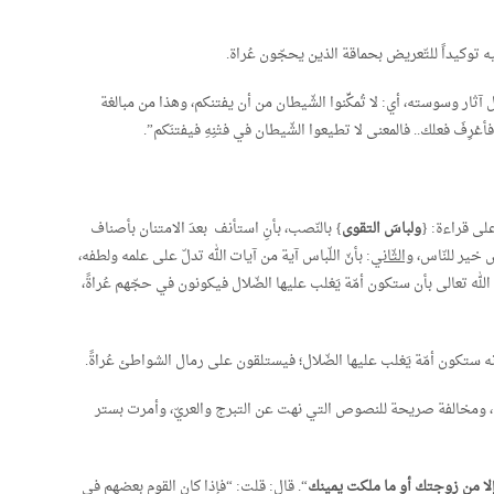
 وفيه توكيداً للتّعريض بحماقة الذين يحجّون عُراة.
آثار وسوسته، أي: لا تُمكِّنوا الشّيطان من أن يفتنكم، وهذا من مبالغة
َن فأعْرِفَ فعلك.. فالمعنى لا تطيعوا الشّيطان في فتْنِهِ فيفتنَكم”.
على قراءة: {
ولباسَ التقوى
} بالنّصب، بأنِ استأنف بعدَ الامتنان بأصناف
اس خير للنّاس،
والثّاني
: بأنّ اللّباس آية من آيات الله تدلّ على علمه ولطفه،
لله تعالى بأن ستكون أمّة يَغلب عليها الضّلال فيكونون في حجّهم عُراةً،
نه ستكون أمّة يَغلب عليها الضّلال؛ فيستلقون على رمال الشواطئ عُراةً.
ن، ومخالفة صريحة للنصوص التي نهت عن التبرج والعريّ، وأمرت بستر
ا من زوجتك أو ما ملكت يمينك
“. قال: قلت: “فإذا كان القوم بعضهم في