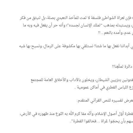
إن لعراة الشواطئ فلسفة لا تمت للمأخذ التعبدي بصلة، بل تنبثق من فكر
ن، ويستبدله بمذهب “تملك الإنسان لجسده”؛ وأنه حر أن يفعل فيه وبه ما
دم، وأمده بالنعم .. !!
أبداننا نفعل بها ما شئنا! نستلقي بها مكشوفة على الرمال، ونسبح بها شبه
ة تمتُّعِنا!!
فتونين بتزيين الشيطان، ويخلون بالآداب والأخلاق العامة للمجتمع
 اللباس الفطري في أماكن عمومية ..
فطرة أوّل أصول الإسْلام، وأنّه ممّا كرم الله به النّوع منذ ظهوره في الأرض،
هم بأن يحجّوا عُراة …فخالفوا الفطرة”.