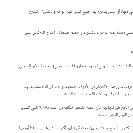
 منها، أي ليس بمحرم لها، جميع البدن غير الوجه والكفين”. (الشرح
أجنبي مسلم غير الوجه والكفين من جميع جسدها”. (شرح الزرقاني على
!
العادة بيِّنة جلية، وإن اجتهد (منظرو فلسفة التعري) و(سدنة الفكر الإباحي)
يترتب على هذا الانتشار من الأدواء الصحية، والمشاكل الاجتماعية، وما
لغيرة والشرف، وتفكك الأسر، وضياع الأولاد ..
ومن الناحية الصحية وسلامة الجسم؛ أفاد متخصصون في الأمراض الجلدية؛ بأن أشعة الشمس تتألف من أشعة (UVA) التي تُسبّب
كثيراً؛ تصبح جلدة وجهها مجعدة وتظهر أكبر من عمرها، ومن هنا أوصوا