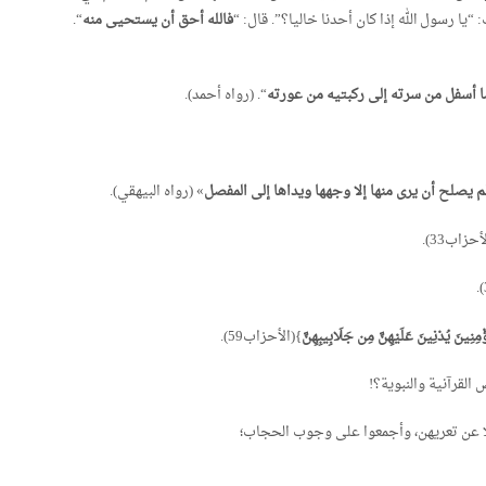
 “يا رسول الله إذا كان أحدنا خاليا؟”. قال: “
فالله أحق أن يستحيى منه
“.
ا أسفل من سرته إلى ركبتيه من عورته
“. (رواه أحمد).
 يصلح أن يرى منها إلا وجهها ويداها إلى المفصل
» (رواه البيهقي).
أحزاب33).
ُؤْمِنِينَ يُدْنِينَ عَلَيْهِنَّ مِن جَلَابِيبِهِنَّ
}(الأحزاب59).
لقرآنية والنبوية؟!
لا عن تعريهن، وأجمعوا على وجوب الحجاب؛