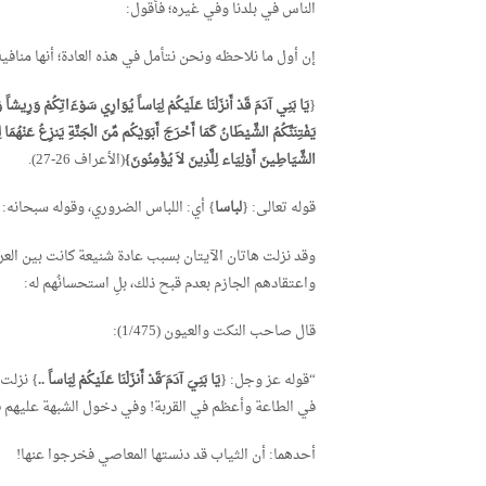
الناس في بلدنا وفي غيره؛ فأقول:
إن أول ما نلاحظه ونحن نتأمل في هذه العادة؛ أنها منافية 
{
يَا بَنِي آدَمَ قَدْ أَنزَلْنَا عَلَيْكُمْ لِبَاساً يُوَارِي سَوْءَاتِكُمْ وَرِيشاً وَ
يَفْتِنَنَّكُمُ الشَّيْطَانُ كَمَا أَخْرَجَ أَبَوَيْكُم مِّنَ الْجَنَّةِ يَنزِعُ عَنْهُمَا لِ
الشَّيَاطِينَ أَوْلِيَاء لِلَّذِينَ لاَ يُؤْمِنُونَ}
(الأعراف 26-27).
قوله تعالى: {
لباسا
} أي: اللباس الضروري، وقوله سبحانه: 
وقد نزلت هاتان الآيتان بسبب عادة شنيعة كانت بين العر
واعتقادهم الجازم بعدم قبح ذلك، بلِ استحسانُهم له:
قال صاحب النكت والعيون (1/475):
“قوله عز وجل: {
يَا بَنِيَ آدَمَ َقَدْ أَنزَلْنَا عَلَيْكُمْ لِبَاساً ..
} نزلت 
في الطاعة وأعظم في القربة! وفي دخول الشبهة عليهم 
أحدهما: أن الثياب قد دنستها المعاصي فخرجوا عنها!