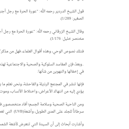
قول الشيخ الدردير رحمه الله: “عورة الحرة مع رجل أجنبي
الصغير: 1/289).
وقال الشيخ الزرقاني رحمه الله: “عورة الحرة مع رجل 
مختصر خليل: 1/176).
فتلك نصوص الوحي، وهذه أقوال العلماء، فهل من مدّكر؟
..وبعدُ، فإن المفاسد السلوكية والصحية والاجتماعية لهذه 
في إخفائها والتهوين من شأنها:
فإنها تنشر في المجتمع الرذيلة والفاحشة، ونحن نعلم ما 
يؤدي إليه من انتهاك الأعراض، واختلاط الأنساب، وموت ا
سرطاناً للجلد على المدى الطويل، وأشعة(UVB) التي تعطي اللون الزهري للجلد.
وأشارت أبحاث إلى أن السيدة التي تتعرض لأشعة الشمس 