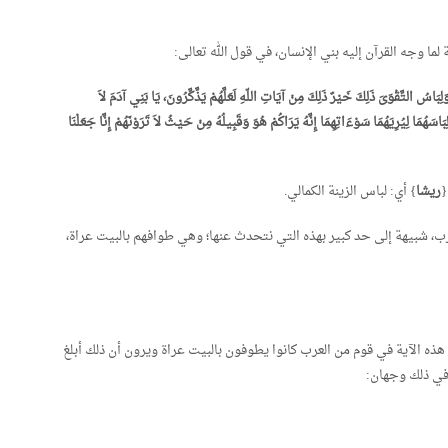
لما وجه القرآن إليه بني الإنسان، في قول الله تعالى:
لِبَاسُ التَّقْوَىَ ذَلِكَ خَيْرٌ ذَلِكَ مِنْ آيَاتِ اللّهِ لَعَلَّهُمْ يَذَّكَّرُونَ
،
يَا بَنِي آدَمَ لاَ
بَاسَهُمَا لِيُرِيَهُمَا سَوْءَاتِهِمَا إِنَّهُ يَرَاكُمْ هُوَ وَقَبِيلُهُ مِنْ حَيْثُ لاَ تَرَوْنَهُمْ إِنَّا جَعَلْنَا
{
ريشا
} أي: لباس الزينة الكمالي.
ب، شبيهة إلى حد كبير بهذه التي نتحدث عنها؛ وهي طوافهم بالبيت عراة،
هذه الآية في قوم من العرب كانوا يطوفون بالبيت عراة ويرون أن ذلك أبلغ
في ذلك وجهان: