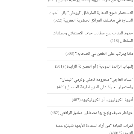
واستغلالها من طرف اليهود إعداد إبراهيم بيدون
(675)
الاستعمار شجع الدعارة المارشال "ليوطي" باني أحياء
الدعارة في مختلف المراكز الحضرية المغربية
(522)
حدود المغرب بين مطالب حزب الاستقلال وتطلعات
السلطان
(518)
ماذا يترتب على الطعن في الصحابة؟
(503)
إلتهاب الزائدة الدودية ( أو المصرانة الزايدة )
(501)
"سناء العاجي" محرومة تحثي وترمي "نيشان"
واستمرار الجرأة على الدين لطيفة الخصال
(489)
أدوية الكورتيزون أو الكورتيكويد
(487)
خواطر صيف يلهج بها مصطفى صادق الرافعي
(482)
ثمرات العبادة "من أراد السعادة الأبدية فليلزم عتبة
العبودية"
(480)