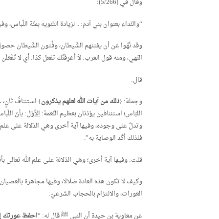
وقال في (5/266):
“والنّداء بعنوان بني آدم: .. لزيادة التّنويه بمنّة اللّباس،
وقد نُهُوا عن أن يفتنهم الشّيطان، وفُتون الشّيطان حصول 
النّهي، ومنه قول العرب: لاَ أعْرِفَنَّك تفعل كذا: أي لا تَفْعَل
قال:
وجملة: {
ذلك من آيات الله لعلهم يذكرون
} استئنافٌ ثانٍ، 
اللبّاس؛ استئنافين يؤذنان بعظيم النّعمة:
الأوّل
: بأنّ اللّب
وتدلّ على وجوده، وفيها آية أخرى وهي الدّلالة على علم ا
فلذلك أكّد الوصاية به”.
قلت: وفيها آية أخرى؛ وهي الدّلالة على علم الله تعالى بأ
وكيف لا تكون هذه العادة ضلالا، وفيها مجاهرة بالعصيا
العورات، والالتزام بالحجاب الشرعيّ:
عن معاوية بن حيدة أن النبي ﷺ قال له: “
احفظ عورتك إل