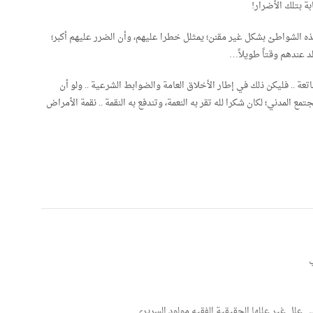
 الشواطئ بشكل غير مقنن؛ يمثلل خطرا عليهم، وأن الضرر عليهم أكبر؛
عندهم وقتاً طويلاً…
اتعة .. فليكن ذلك في إطار الأخلاق العامة والضوابط الشرعية .. ولو أن
 المدني؛ لكان شكرا لله تقر به النعمة، وتندفع به النقمة .. نقمة الأمراض
ي
لى علل غير عللها الحقيقية الفقيه مولود السريري