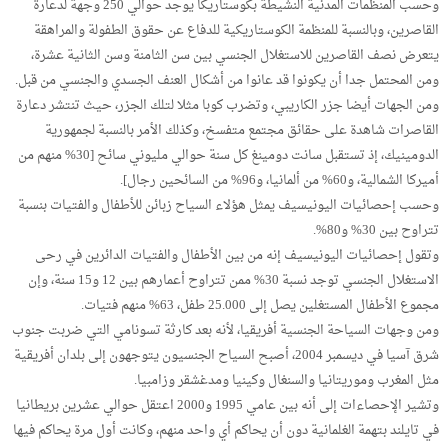
وحسب المنظمات المدنية النشيطة بكوستاريكا يوجد حوالي 250 وجهة لدعارة
القاصرين، وبالنسبة للمنظمة الكوستاريكية للدفاع عن حقوق الطفولة والمراهقة
يتعرض نصف القاصرين للاستغلال الجنسي بين سن الثامنة وسن الثانية عشرة،
ومن المحتمل جدا أن يكونوا قد عانوا من أشكال العنف الجسدي والجنسي من قبل.
ومن الجهات أيضا جزر الكاريبي، وتضرب كوبا مثلا لتلك الجزر، حيث تنتشر دعارة
القاصرات شاهدة على حقائق مجتمع متفسخ، وكذلك الأمر بالنسبة لجمهورية
الدومينيك، إذ تستقبل سانت دومينغ كل سنة حوالي مليوني سائح [30% منهم من
أميركا الشمالية، و60% من ألمانيا، و96% من السائحين رجال].
وحسب إحصائيات اليونيسيف يمثل هؤلاء السياح زبائن للأطفال والفتيات بنسبة
تتراوح بين 30% و80%.
وتقول إحصائيات اليونيسيف إنه من بين الأطفال والفتيات الدائرين في رحى
الاستغلال الجنسي توجد نسبة 30% ممن تتراوح أعمارهم بين 12 و15 سنة، وإن
مجموع الأطفال المستغلين يصل إلى 25.000 طفل، 63% منهم فتيات.
ومن وجهات السياحة الجنسية أفريقيا، لأنه بعد كارثة تسونامي التي ضربت جنوب
شرق آسيا في ديسمبر 2004، أصبح السياح الجنسيون يتوجهون إلى بلدان أفريقية
مثل المغرب وموريتانيا والسنغال وكينيا ومدغشقر وزامبيا.
وتشير الإحصاءات إلى أنه بين عامي 1995 و2000 اعتقل حوالي عشرين بريطانيا
في تايلند بتهمة الغلمانية دون أن يحاكم أي واحد منهم، وكانت أول مرة يحاكم فيها