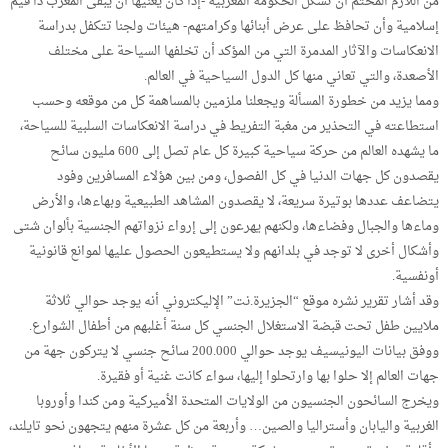
من اللازم المحتم أن تشكل الحكومة المغربية -إذا كان يعنيها أن يبقى المغرب ذا قيم
إسلامية وأن تحافظ على عرض أبنائها وكرامتهم- هيئات ولجنا تتكفل بدراسة
الانعكاسات والآثار المدمرة التي من المؤكد أن تخلفها السياحة على مختلف
الأصعدة، والتي تعاني منها كل الدول السياحية في العالم.
ومما يزيد من خطورة المسألة ويجعلنا ملزمين بالمساهمة كل من موقعه وحسب
استطاعته في التحذير من مغبة التفريط في دراسة الانعكاسات السلبية للسياحة،
ما يشهده العالم من حركة سياحية كبيرة كل عام تصل إلى 600 مليون سائح
يقصدون كل جهات الدنيا في كل الفصول، ومن بين هؤلاء المسافرين وفود
يتضاعف عددها بوتيرة سريعة، لا يقصدون المشاهد الطبيعية وبهاءها، والأرض
وماءها والجبال وفضاءها، ولكنهم يهرعون إلى إرواء نزواتهم الجنسية بألوان شتى
وأشكال أخرى لا توجد في بلدانهم ولا يستطيعون الحصول عليها لموانع قانونية
أونفسية.
وقد أشار تقرير نشره موقع “الجزيرة.نت” الإليكتروني أنه يوجد حوالي ثلاثة
ملايين طفل تحت قبضة الاستغلال الجنسي كل سنة أغلبهم من أطفال الشوارع.
ووفق بيانات اليونيسيف يوجد حوالي 200.000 سائح جنسي لا يتركون جهة من
جهات العالم إلا حلوا بها وارتحلوا إليها، سواء كانت غنية أو فقيرة.
ويخرج السائحون الجنسيون من الولايات المتحدة الأميركية ومن كندا وأوروبا
الغربية واليابان وأستراليا والصين… وأربعة من كل عشرة منهم يتجهون نحو تايلند،