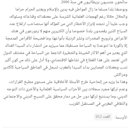
سائحون جنسيون بريطانيون هي سنة 2000.
وبوصفنا بلدا مسلما ما زال المواطن فيه يدين بالإسلام ويعتبر الحرام حراما
والحلال حلالا رغم الهجمات العلمانية الشرسة على معتقداته وقناعاته وسلوكه،
وجب علينا أن نتجند لإبراز الأخطار التي من المؤكد أنها ستصاحب ارتفاع عدد
السياح الذين يقصدون بلدنا خصوصا وأن الكثيرين منهم لا يتورعون في هتك
الأعراض وترويج المخدرات ونشر الرذيلة بأنواعها، وما فضيحة الأقراص المدمجة
إلا باكورة ما تتوعدنا به السياحة مستقبلا، مما سيزيد من انتشار داء السيدا الفتاك
الذي يعتبر من أهم الآثار الخبيثة والخطيرة الناجمة عن السياحة في مختلف الدول
التي تعتمد على هذا القطاع في نشاطها الاقتصادي، ولا أدل على ذلك من كون أكبر
نسب ومعدلات المصابين بداء السيدا بالمغرب تسجل في المناطق السياحية كآكادير
ومراكش.
وهذا ما يزيد من إلحاحية طرح الأسئلة الأخلاقية على مستوى مطبخ القرارات،
وعدم تركها مجرد سجلات بين الأحزاب السياسية العلمانية والأخرى ذات التوجه
الديني، وما يستتبع تركها دون حل من دمار محقق على النسيج الديني والاجتماعي
والثقافي المغربي في المستقبل القريب.
العدد 012
الأوسمة: