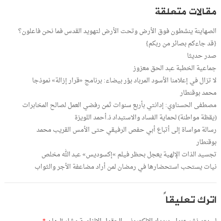
مقالات متعلقة
الصهاينة ينشطون فوق الأرض وتحت الأرض لتهويد القدس فما نحن فاعلون؟
{قد جاءكم بصائر من ربكم}
صدر حديثا
جماعية الخطبة عبد الحق معزوز
لا تزال في إعلامنا الأسود المرباد بؤر بيضاء: برنامج «قرار إزالة» نموذجا
محمد بوقنطار
مصطفى الحسناوي: إدانتي بأربع سنوات ثمن رفضي العمل لصالح المخابرات
(يقظة مواطنة) لحماية الفساد والاستبداد ذ.أحمد اللويزة
رسالة مواساة إلى أتباع أبي حفص الرفيقي حتى الأمس القريب محمد
بوقنطار
تجسيد الذات الإلهية يعجل بحظر فيلم »إكسوديس» عبد الله مخلص
نيات يستحب استحضارها في رمضان لمن أراد مضاعفة الأجر والثواب
اترك تعليقاً