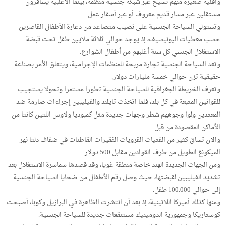
وأقلية صغيرة منهم تسيح عبر شبكة جنسية منظمة، بينما الأغلبية يسافرون
مستقلين عبر مسار قديم معروف أو عبر أسفار عمل.
وتستولي السياحة الجنسية على نصيب متصاعد من دعارة الأطفال القاصرين
حسب معطيات اليونيسيف، إذ يوجد حوالي ثلاثة ملايين طفل تحت قبضة
الاستغلال الجنسي كل سنة أغلبهم من أطفال الشوارع.
وتعد السياحة الجنسية تجارة مربحة للمنظمات الإجرامية، ويتعلق الأمر بصناعة
حقيقية تزن حوالي خمسة مليارات دولار.
وتعرف الخريطة الجغرافية للسياحة الجنسية تطورا مستمرا وتحولا يستجيب
للقوانين المتبعة في كل بلد، فلما اتخذت تايلند والفيليبين إجراءات صارمة ضد
المعتدين ولوا وجوههم شطر وجهات جديدة مثل كمبوديا ولاوس اللتين كانتا من
الأماكن المقصودة من قبل.
والآن تساق كثير من الفتيات القرويات الفقيرات القاطنات في ضفاف دلتا نهر
الميكونغ الطويل من طرف القوادين مقابل 500 دولار.
ومن الجهات الجديدة الهند خاصة منطقة غويا، وقد قصدها سماسرة الاستغلال بعد
تشديد الفيليبين لقبضتها، حيث وصل رقم الأطفال من ضحايا السياحة الجنسية
إلى حوالي 100.000 طفل.
ومنها كذلك أميركا اللاتينية، إذ بعد أن انتشرت الظاهرة في البرازيل وكوبا، أصبحت
كوستاريكا وجمهورية الدومينيك مستنقعات جديدة للسياحة الجنسية.