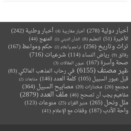
أخبار دولية
(278)
أخبار وطنية
(242)
أخبار مغاربية
(4)
الأخيرة
(51)
المنهج
(44)
التعليم
(8)
الشأن الديني
(2)
تراث وتاريخ
(256)
حكم ومواعظ
(167)
تراجم وأعلام
(2)
(716)
شرعيات
رياض النساء
(114)
رقائق
(9)
صحة وأسرة
(167)
عيون المقالات
(3)
غير مصنف
(6155)
في رحاب المذهب المالكي
(83)
كلمة العدد
(146)
قبل عبور السبيل
(105)
متابعات
(2)
مصابيح السبيل
(364)
مجتمع
(26)
(20)
مختارات
ملف العدد
(2879)
مفاهيم يجب أن تصحح
(46)
ملل ونحل
(265)
(123)
منوعات
منبر القراء
(25)
واحة الأدب
(187)
وقفات مع الإعلام
(41)