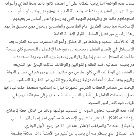
سقت هذه الواقعة التاريخية للدلالة على أن العلماء كانوا دائما هدفا للغازي وأعوانه
من المنهزمين المنبهرين بثقافته، والخونة الذين لا يهمهم دين ولا وطن، وأن سبب
استهدافهم دائما هو وظيفتهم الدينية التي يمارسونها على أساس مرجعيتهم
الإسلامية، مما يقطع الطريق أمام الطامعين والفاسدين ويحول دون تحقيق مآربهم،
وهذا واضح من تعليل السلطان لقرار الإقامة العامة.
إلا أنه للأسف الشديد وبضغط من الاحتلال وأعوانه استمرت سياسة المغرب بعد
الاستقلال في إقصاء العلماء وتحجيم دورهم، هذا الإقصاء والتحجيم كان نتيجة
ما أحدثه المحتل من نظم إدارية وقوانين وضعية ووظائف جديدة مستمدة من
مرجعيته العلمانية، تلك النظم والقوانين والوظائف شكلت البديل عن الشريعة
والفقه وعن الوظائف التي كان يمارس من خلالها العلماء دورهم في تسيير الدولة.
واليوم وبعد تسارع أحداث دولية ووطنية رجع الكثير من المغاربة المسلمين إلى
البحث عن مصادر الخطاب الشرعي فظهرت تيارات إسلامية متعددة حلت قياداتها
محل مؤسسات العلماء في تأطير الناس وتلبية حاجتهم إلى معرفة دينهم، في
غياب شبه كامل لدور المسجد.
أمام هذه الوضعية تحاول الدولة أن تستعيد موقعها، وذلك من خلال خطة لإصلاح
وإعادة هيكلة كل ما يتعلق بالشؤون الإسلامية، سيكون آخر إجراءاتها ما سمي
بـ”ميثاق العلماء” والمرتقب الإعلان عنه في 12 من ربيع الأول الجاري.
هذا الميثاق الذي ينتظر منه أن يجيب عن كثير من الأسئلة ذات العلاقة بطبيعة