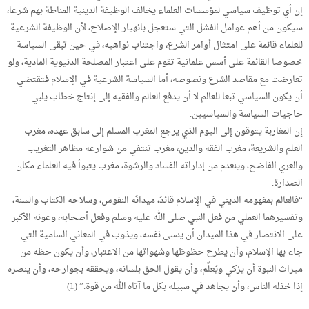
إن أي توظيف سياسي لمؤسسات العلماء يخالف الوظيفة الدينية المناطة بهم شرعا،
سيكون من أهم عوامل الفشل التي ستعجل بانهيار الإصلاح، لأن الوظيفة الشرعية
للعلماء قائمة على امتثال أوامر الشرع، واجتناب نواهيه، في حين تبقى السياسة
خصوصا القائمة على أسس علمانية تقوم على اعتبار المصلحة الدنيوية المادية، ولو
تعارضت مع مقاصد الشرع ونصوصه، أما السياسة الشرعية في الإسلام فتقتضي
أن يكون السياسي تبعا للعالم لا أن يدفع العالم والفقيه إلى إنتاج خطاب يلبي
حاجيات السياسة والسياسيين.
إن المغاربة يتوقون إلى اليوم الذي يرجع المغرب المسلم إلى سابق عهده، مغرب
العلم والشريعة، مغرب الفقه والدين، مغرب تنتفي من شوارعه مظاهر التغريب
والعري الفاضح، وينعدم من إداراته الفساد والرشوة، مغرب يتبوأ فيه العلماء مكان
الصدارة.
“فالعالم بمفهومه الديني في الإسلام قائدٌ، ميدانُه النفوس، وسلاحه الكتاب والسنة،
وتفسيرهما العملي من فعل النبي صلى الله عليه وسلم وفعل أصحابه، وعونه الأكبر
على الانتصار في هذا الميدان أن ينسى نفسه، ويذوب في المعاني السامية التي
جاء بها الإسلام، وأن يطرح حظوظها وشهواتها من الاعتبار، وأن يكون حظه من
ميراث النبوة أن يزكي ويُعلِّم، وأن يقول الحق بلسانه، ويحققه بجوارحه، وأن ينصره
إذا خذله الناس، وأن يجاهد في سبيله بكل ما آتاه الله من قوة.” (1)