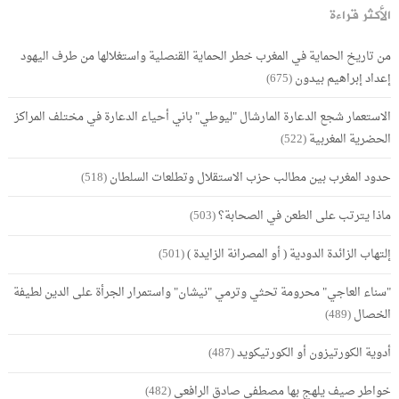
الأكثر قراءة
من تاريخ الحماية في المغرب خطر الحماية القنصلية واستغلالها من طرف اليهود
إعداد إبراهيم بيدون
(675)
الاستعمار شجع الدعارة المارشال "ليوطي" باني أحياء الدعارة في مختلف المراكز
الحضرية المغربية
(522)
حدود المغرب بين مطالب حزب الاستقلال وتطلعات السلطان
(518)
ماذا يترتب على الطعن في الصحابة؟
(503)
إلتهاب الزائدة الدودية ( أو المصرانة الزايدة )
(501)
"سناء العاجي" محرومة تحثي وترمي "نيشان" واستمرار الجرأة على الدين لطيفة
الخصال
(489)
أدوية الكورتيزون أو الكورتيكويد
(487)
خواطر صيف يلهج بها مصطفى صادق الرافعي
(482)