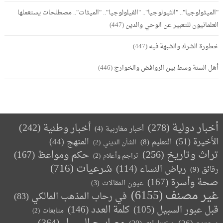
"الميثولوجيا".. "الثيولوجيا".. "الفيلولوجيا".. "الميثات".. مصطلحات يستعملها
العلمانيون للتعبير عن الوحي والدين
(447)
خطورة الشرك والشبهة فيه
(447)
أهل السنة وسط بين الروافض والخوارج
(446)
أخبار دولية
(278)
أخبار وطنية
(242)
أخبار مغاربية
(4)
الأخيرة
(51)
المنهج
(44)
التعليم
(8)
الشأن الديني
(2)
تراث وتاريخ
(256)
حكم ومواعظ
(167)
تراجم وأعلام
(2)
(716)
شرعيات
رياض النساء
(114)
رقائق
(9)
صحة وأسرة
(167)
عيون المقالات
(3)
غير مصنف
(6155)
في رحاب المذهب المالكي
(83)
كلمة العدد
(146)
قبل عبور السبيل
(105)
متابعات
(2)