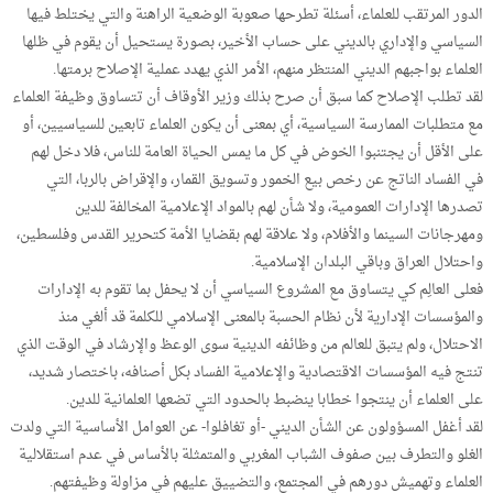
الدور المرتقب للعلماء، أسئلة تطرحها صعوبة الوضعية الراهنة والتي يختلط فيها
السياسي والإداري بالديني على حساب الأخير، بصورة يستحيل أن يقوم في ظلها
العلماء بواجبهم الديني المنتظر منهم، الأمر الذي يهدد عملية الإصلاح برمتها.
لقد تطلب الإصلاح كما سبق أن صرح بذلك وزير الأوقاف أن تتساوق وظيفة العلماء
مع متطلبات الممارسة السياسية، أي بمعنى أن يكون العلماء تابعين للسياسيين، أو
على الأقل أن يجتنبوا الخوض في كل ما يمس الحياة العامة للناس، فلا دخل لهم
في الفساد الناتج عن رخص بيع الخمور وتسويق القمار، والإقراض بالربا، التي
تصدرها الإدارات العمومية، ولا شأن لهم بالمواد الإعلامية المخالفة للدين
ومهرجانات السينما والأفلام، ولا علاقة لهم بقضايا الأمة كتحرير القدس وفلسطين،
واحتلال العراق وباقي البلدان الإسلامية.
فعلى العالِم كي يتساوق مع المشروع السياسي أن لا يحفل بما تقوم به الإدارات
والمؤسسات الإدارية لأن نظام الحسبة بالمعنى الإسلامي للكلمة قد ألغي منذ
الاحتلال، ولم يتبق للعالم من وظائفه الدينية سوى الوعظ والإرشاد في الوقت الذي
تنتج فيه المؤسسات الاقتصادية والإعلامية الفساد بكل أصنافه، باختصار شديد،
على العلماء أن ينتجوا خطابا ينضبط بالحدود التي تضعها العلمانية للدين.
لقد أغفل المسؤولون عن الشأن الديني -أو تغافلوا- عن العوامل الأساسية التي ولدت
الغلو والتطرف بين صفوف الشباب المغربي والمتمثلة بالأساس في عدم استقلالية
العلماء وتهميش دورهم في المجتمع، والتضييق عليهم في مزاولة وظيفتهم.