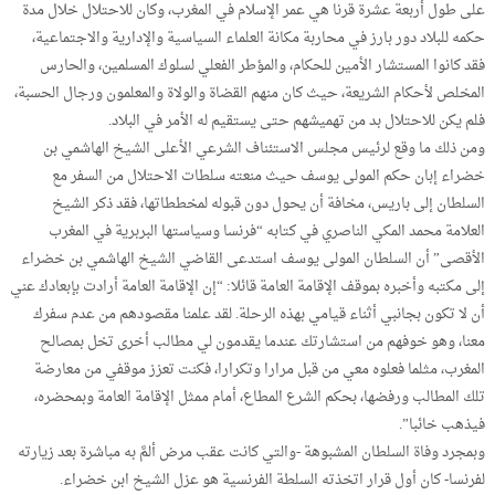
على طول أربعة عشرة قرنا هي عمر الإسلام في المغرب، وكان للاحتلال خلال مدة
حكمه للبلاد دور بارز في محاربة مكانة العلماء السياسية والإدارية والاجتماعية،
فقد كانوا المستشار الأمين للحكام، والمؤطر الفعلي لسلوك المسلمين، والحارس
المخلص لأحكام الشريعة، حيث كان منهم القضاة والولاة والمعلمون ورجال الحسبة،
فلم يكن للاحتلال بد من تهميشهم حتى يستقيم له الأمر في البلاد.
ومن ذلك ما وقع لرئيس مجلس الاستئناف الشرعي الأعلى الشيخ الهاشمي بن
خضراء إبان حكم المولى يوسف حيث منعته سلطات الاحتلال من السفر مع
السلطان إلى باريس، مخافة أن يحول دون قبوله لمخططاتها، فقد ذكر الشيخ
العلامة محمد المكي الناصري في كتابه “فرنسا وسياستها البربرية في المغرب
الأقصى” أن السلطان المولى يوسف استدعى القاضي الشيخ الهاشمي بن خضراء
إلى مكتبه وأخبره بموقف الإقامة العامة قائلا: “إن الإقامة العامة أرادت بإبعادك عني
أن لا تكون بجانبي أثناء قيامي بهذه الرحلة. لقد علمنا مقصودهم من عدم سفرك
معنا، وهو خوفهم من استشارتك عندما يقدمون لي مطالب أخرى تخل بمصالح
المغرب، مثلما فعلوه معي من قبل مرارا وتكرارا، فكنت تعزز موقفي من معارضة
تلك المطالب ورفضها، بحكم الشرع المطاع، أمام ممثل الإقامة العامة وبمحضره،
فيذهب خائبا”.
وبمجرد وفاة السلطان المشبوهة -والتي كانت عقب مرض ألمَّ به مباشرة بعد زيارته
لفرنسا- كان أول قرار اتخذته السلطة الفرنسية هو عزل الشيخ ابن خضراء.