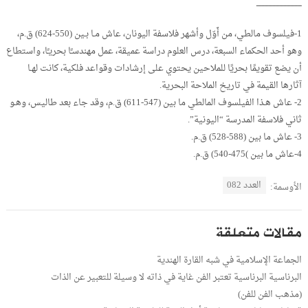
ـــــــــــــــــــــــــــــــــ
1-فيلسوف مالطي، من أَوّل وأشهر فلاسفة اليونان، عاش مـا بـين (550-624) ق.م،
وهو أحد الحكماء السبعة، درس العلوم دراسة عميقة، عمل مهندسـًا بحريـًا، واستطاع
أن يضع تقويمًا بحريًا للملاحين يحتوي على إرشادات وقواعد فلكية، كانت لهـا
آثارها القيمة في تاريخ الملاحة البحرية.
2- عاش هـذا الفيلسوف المالطي ما بين (547-611) ق.م، وقد جاء بعد طاليس، وهـو
ثاني فلاسفة المدرسة “اليونية”.
3- عاش ما بين (588-528) ق.م.
4-عاش ما بين )475-540) ق.م.
العدد 082
الأوسمة:
مقالات متعلقة
الجماعة الإسلامية في شبه القارة الهندية
البرناسية البرناسية تعتبر الفن غاية في ذاته لا وسيلة للتعبير عن الذات
(مذهب الفن للفن)