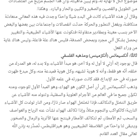
موضوع الكل لا نهاية له، ولم يبين ماهيته، وأن هذا الجسم مزيج من المتضـادات
مـن الطويـل والقصـير، والصغير والكبير، والحار والبارد.. وهكذا.
وقال أن هـذه الأشـياء كانت في البدء شيئًا واحدًا وجدت فيه هذه المعاني متعادلـة
متكافئـة، وبفعـل التطـور والحركة حدثت انفصالات واجتماعات بين بعضها والبعض
الآخر بنسب معينة وبمقادير متفاوتة؛ فتكونت عنها الأشياء الطبيعية، والتغيير
يحصل بشـكل آلـي مجرد وبمحض الصدفة، فليس هناك علة فاعلة، وليس هناك غاية
من وراء الفعل.
ثالثًا: أنكسيمانس (أنكزمينس) ومذهبه الفلسفي
قال بوجود إله أزلي لا أول له ولا آخر، هو مبدأ الأشياء، ولا بدء له، هو المدرك من
خلقه، أنّه هو فقط، وأنه لا هوية تشبهه، وكـل هوية فمبدعة منه، وكل مبدع ظهرت
صورته في حد الإبداع، فقد كانت صورته في علمه الأول.
وذهب أنكسيمانس إلى أن أصل الكون هو الهواء، وهو المبدأ الأول للوجود، ومنـه
تكـوَّن جميع ما في العالم من الأجرام العلوية والسفلية، وتتولد منه الأشياء عن
طريـق التخلل والتكاثف، فإذا تخلخل الهواء صار نارًا، ومن النار تولدت كل الأشـياء
الناريـة؛ كالكواكب والنجوم مثلاً، وإذا تكاثف الهواء نشأت عنه الرياح والعواصف
والسحب ثـم الأمطار، ثم تتكاثف الأمطار فينتج عنها الأتربة والرمال والصخور.
ويتبقى لنا واحدًا من الفلاسفة الطبيعيين وهو هيراقليطس، نُصدِّر به بإذن الله
تعالى مقال العدد القادم.