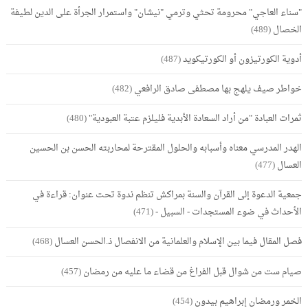
"سناء العاجي" محرومة تحثي وترمي "نيشان" واستمرار الجرأة على الدين لطيفة
الخصال
(489)
أدوية الكورتيزون أو الكورتيكويد
(487)
خواطر صيف يلهج بها مصطفى صادق الرافعي
(482)
ثمرات العبادة "من أراد السعادة الأبدية فليلزم عتبة العبودية"
(480)
الهدر المدرسي معناه وأسبابه والحلول المقترحة لمحاربته الحسن بن الحسين
العسال
(477)
جمعية الدعوة إلى القرآن والسنة بمراكش تنظم ندوة تحت عنوان: قراءة في
الأحداث في ضوء المستجدات - السبيل -
(471)
فصل المقال فيما بين الإسلام والعلمانية من الانفصال ذ.الحسن العسال
(468)
صيام ست من شوال قبل الفراغ من قضاء ما عليه من رمضان
(457)
الخمر ورمضان إبراهيم بيدون
(454)