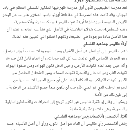
المدرسة اليونية (الطبيعيون الأُول):
تعد مدرسة الطبيعيين الأول أول مدرسة ظهر فيها التفكير الفلسفي المنظم فـي بلاد
اليونان، وقد قامت هذه المدرسة في مقاطعة أيونيا بآسيا الصغرى على ساحل البحـر
الأبيض المتوسط، وزعماؤها أربعة هم: طاليس1، وأنكسمندر2، وأنكسمنس3،
وهيراقليطس4، بحـث هـؤلاء الفلاسفة في الأصل الذي نشأ عنه العالم، واتفقوا أن
هذا الأصـل مـادة موجـودة فـي الطبيعة، ولكنهم اختلفوا في تعيين هذه المادة.
أولاً: طاليس ومذهبه الفلسفي
ذهب طاليس إلى أن الماء هو أصل الأشياء ومبدأ الموجودات، منه بـدأ وإليـه ينحل،
وهو الجوهر الأساس الذي تولدت عنه كل الموجودات، وأن المـاء قابـل لكـل صورة،
وأنه حين جمد الماء تكونت الأرض، وحين انحل تكون الهواء، ومـن صـفوة الهـواء
تكونت النار، ومن الدخان والأبخرة تكونت السماء، ومن الاشتغال الحاصل مـن
الأثيـر تكونت الكواكب، وذلك كله قياسًا على أن جميع الحيوانات أساسها من
الجوهر الرطب الذي هو المني، فأوجب أن يكون مبدأ جميع الأشياء من الرطوبة …
إلى غير ذلك من الأدلة.
ويمكن أن يقال إن فكرة طاليس عن الكون ترجع إلى الخرافـات والأسـاطير البابلية
والمصرية، وهي ذات نزعة وثنية مادية.
ثانيًا: أنكسمندر (أنكسماندريس) ومذهبه الفلسفي
رفض أنكسمندر رأي طاليس أن الماء هو أصل الكون، ورأى أن أصل الأشياء جسم