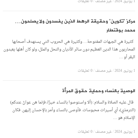
1 يونيو, 2024
/
غير مصنف
/
0 تعليقات
مركز “تكوين” وحقيقة الرهط الذين يفسدون ولا يصلحون…
محمد بوقنطار
كثيرة هي الجبهات المفتوحة… وكثيرة هي الحروب التي يستهدف أصحابها
المحاربون هذا الدين العظيم دون سائر الأديان والنحل والملل، ولو كان أهلها يعبدون
البقر أو …
1 يونيو, 2024
/
غير مصنف
/
0 تعليقات
الوصية بالنساء وحماية حقوق المرأة
قال عليه الصلاة والسلام: (ألا واستوصوا بالنساء خيرًا، فإنما هن عوانٌ عندكم)
(الترمذي)، أي أسيرات محبوسات. فأوصى بالنساء وأمر بالإحسان إليهن. فكان
الإسلام هو …
1 يونيو, 2024
/
غير مصنف
/
0 تعليقات