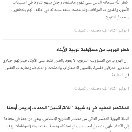
فطر الله سبحانه الناسَ على فُهُومٍ مختلفة، وجعل بينهم تفاوتا في استيعاب
الأمور، وتقديرات المواقف، وقد مضت سنته سبحانه في خلقه، أنهم يختلفون،
ويحصل التنوع …
1 يونيو, 2024
/
غير مصنف
/
0 تعليقات
خطر الهروب من مسؤولية تربية الأبناء
إن الهروب من المسؤولية التربوية لا يعود بالضرر فقط على الأولاد فيتركهم حيارى
مشتتين ممزقين نفسيا، يقاسون الاضطراب والتشتت والتخبط، ومنازعات النفس
في المقارنة …
1 يونيو, 2024
/
غير مصنف
/
0 تعليقات
المختصر المفيد في رد شبهة “اللاقرآنيين” الجدد د. إدريس أوهنا
السنّة النبوية المصدر الثاني من مصادر التشريع الإسلامي، وهي «راجعة في معناها
إلى الكتاب فهي تفصيل لمجمله وبيان لمشكله وبسط لمختصره» [الموافقات ج1/