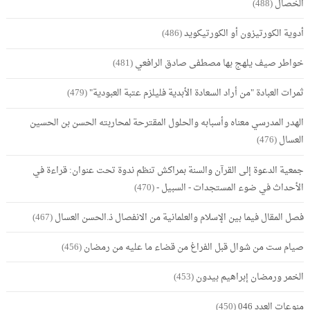
الخصال
(488)
أدوية الكورتيزون أو الكورتيكويد
(486)
خواطر صيف يلهج بها مصطفى صادق الرافعي
(481)
ثمرات العبادة "من أراد السعادة الأبدية فليلزم عتبة العبودية"
(479)
الهدر المدرسي معناه وأسبابه والحلول المقترحة لمحاربته الحسن بن الحسين
العسال
(476)
جمعية الدعوة إلى القرآن والسنة بمراكش تنظم ندوة تحت عنوان: قراءة في
الأحداث في ضوء المستجدات - السبيل -
(470)
فصل المقال فيما بين الإسلام والعلمانية من الانفصال ذ.الحسن العسال
(467)
صيام ست من شوال قبل الفراغ من قضاء ما عليه من رمضان
(456)
الخمر ورمضان إبراهيم بيدون
(453)
منوعات العدد 046
(450)