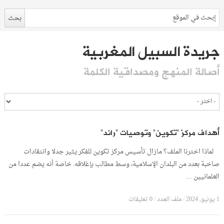
جريدة السبيل المغربية
أصالة المنهج ومصداقية الكلمة
أهداف مركز “تكوين” وتوصيات “راند”
لماذا اخترنا الملف؟ مازال تأسيس مركز تكوين للفكر يثير جدلا وانتقادات
صاخبة بعدد من البلدان الإسلامية، وسط مطالب بإغلاقه. خاصة أنه يضم عددا من
العلمانيين …
1 يونيو, 2024
/
ملف العدد
/
0 تعليقات