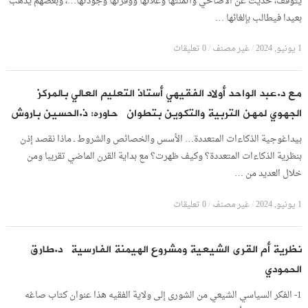
يتوقف، حديث عن الأضاحي وأثمنتها وغلائها ووفرتها وجودتها…، وبعضهم يذهب
بعيدا فيطالب بإلغائها …
1 يونيو, 2024
/
غير مصنف
/
0 تعليقات
مع د.عبد الواحد أولاد الفقيهي أستاذ التعليم العالي بالمركز
الجهوي لمهن التربية والتكوين بتطوان حاوره: ذ.الحسين باروش
بيداغوجية الذكاءات المتعددة… الأسس والخصائص والشروط ـ ماذا نقصد إذن
بنظرية الذكاءات المتعددة؟ وكيف ظهرت؟ مع بداية القرن الماضي تقريبا ومن
خلال العديد من …
1 يونيو, 2024
/
غير مصنف
/
0 تعليقات
نظرية أم القرى الشيعية ومشروع الهيمنة الفارسية د.طارق
الحمودي
1- الفكر السياسي الشيعي من الشورى إلى ولاية الفقيه هذا عنوان كتاب صاغه