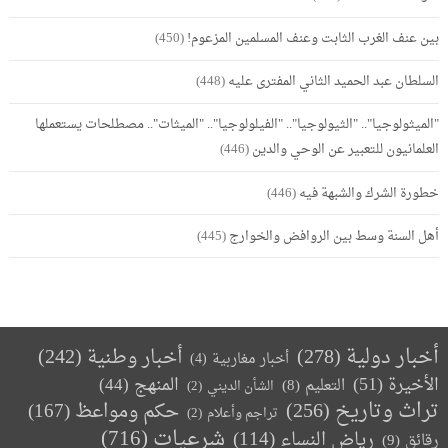
بين عنف الغرب الثابت وعنف المسلمين المزعوم!
(450)
السلطان عبد الحميد الثاني المفترى عليه
(448)
"الميثولوجيا".. "الثيولوجيا".. "الفيلولوجيا".. "الميثات".. مصطلحات يستعملها
العلمانيون للتعبير عن الوحي والدين
(446)
خطورة الشرك والشبهة فيه
(446)
أهل السنة وسط بين الروافض والخوارج
(445)
أخبار دولية
(278)
أخبار وطنية
(242)
أخبار مغاربية
(4)
الأخيرة
(51)
المنهج
(44)
التعليم
(8)
الشأن الديني
(2)
تراث وتاريخ
(256)
حكم ومواعظ
(167)
تراجم وأعلام
(2)
(716)
شرعيات
رياض النساء
(114)
رقائق
(9)