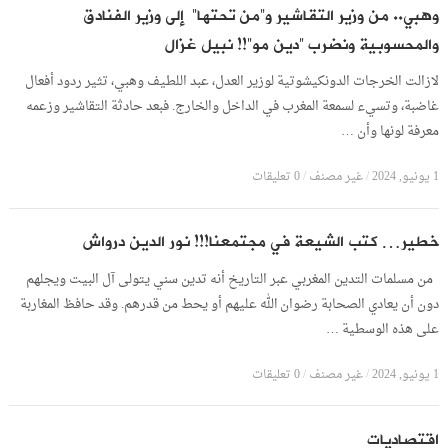
وهبي.. من وزير التقاشير و”من تحتها” إلى وزير الفنادق
والمحسوبية ونضرب “دين مو”!! نبيل غزال
لازالت الخرجات الدونكيشوتية لوزير العدل، عبد اللطيف وهبي، تثير ردود أفعال
غاضبة، وتسيء لسمعة المغرب في الداخل والخارج. فبعد حادثة التقاشير وزعمه
معرفة لونها وأن …
1 يونيو, 2024
/
غير مصنف
/
0 تعليقات
خطير… كتب الشيعة في مجتمعنا!!! نور الدين درواش
من مسلمات التدين المغربي عبر التاريخ أنه تدين سني يتولى آل البيت ويجلهم
دون أن يعادي الصحابة رضوان الله عليهم أو يحط من قدرهم. وقد حافظ المغاربة
على هذه الوسطية …
1 يونيو, 2024
/
غير مصنف
/
0 تعليقات
اقتصاديات