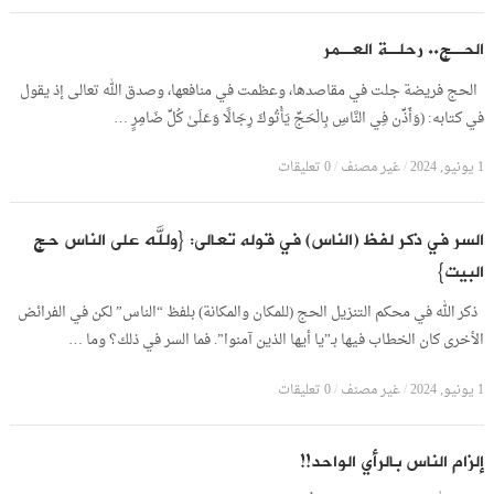
الحـج.. رحلـة العـمر
الحج فريضة جلت في مقاصدها، وعظمت في منافعها، وصدق الله تعالى إذ يقول
في كتابه: (وَأَذِّن فِي النَّاسِ بِالْحَجِّ يَأْتُوكَ رِجَالًا وَعَلَىٰ كُلِّ ضَامِرٍ …
1 يونيو, 2024
/
غير مصنف
/
0 تعليقات
السر في ذكر لفظ (الناس) في قوله تعالى: {ولله على الناس حج
البيت}
ذكر الله في محكم التنزيل الحج (للمكان والمكانة) بلفظ “الناس” لكن في الفرائض
الأخرى كان الخطاب فيها بـ”يا أيها الذين آمنوا”. فما السر في ذلك؟ وما …
1 يونيو, 2024
/
غير مصنف
/
0 تعليقات
إلزام الناس بالرأي الواحد!!