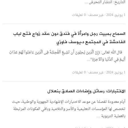
التاريخ: انتشار التحرش …
1 يونيو, 2024
/
غير مصنف
/
0 تعليقات
السماح بمبيت رجل وامرأة في فندق دون عقد زواج فتح لباب
الفاحشة في المجتمع د.يوسف فاوزي
قال الله تعالى: (إِنَّ ٱلَّذِينَ يُحِبُّونَ أَن تَشِيعَ ٱلْفَٰحِشَةُ فِى ٱلَّذِينَ ءَامَنُواْ لَهُمْ عَذَابٌ
أَلِيمٌ فِي ٱلدُّنْيَا وَٱلْآخِرَةِ ۚ …
1 يونيو, 2024
/
غير مصنف
/
0 تعليقات
الاختبارات: رسائل وإضاءات الصادق بنعلال
أيام معدودة تفصلنا عن موعد الاختبارات الإشهادية الجهوية والوطنية، حيث
تخصص لها المؤسسات التعليمية والأسر والتلاميذ وباقي المكونات المرتبطة
بالعملية التربوية …