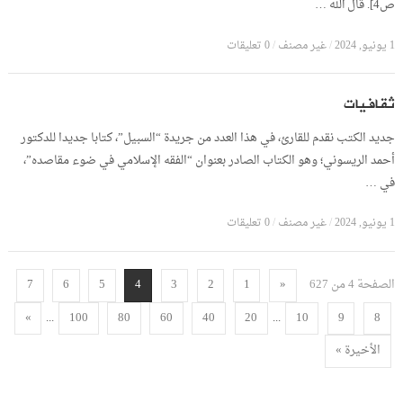
ص4]. قال الله …
1 يونيو, 2024
/
غير مصنف
/
0 تعليقات
ثقافيات
جديد الكتب نقدم للقارئ، في هذا العدد من جريدة “السبيل”، كتابا جديدا للدكتور
أحمد الريسوني؛ وهو الكتاب الصادر بعنوان “الفقه الإسلامي في ضوء مقاصده”،
في …
1 يونيو, 2024
/
غير مصنف
/
0 تعليقات
الصفحة 4 من 627
7
6
5
4
3
2
1
«
...
...
»
100
80
60
40
20
10
9
8
الأخيرة »