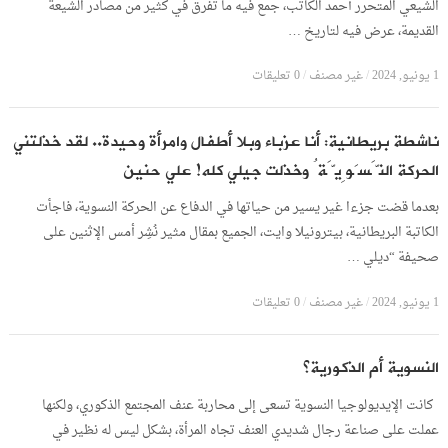
الشيعي المتحرر أحمد الكاتب، جمع فيه ما تفرق في كثير من مصادر الشيعة
القديمة، عرض فيه لتاريخ …
1 يونيو, 2024
/
غير مصنف
/
0 تعليقات
ناشطة بريطانية: أنا عزباء وبلا أطفال وامرأة وحيدة.. لقد خذلتني
الحركة النَّسَوِيَّةُ وخذلت جيلي كله! علي حنين
بعدما قضت جزءا غير يسير من حياتها في الدفاع عن الحركة النسوية، فاجأت
الكاتبة البريطانية، بيترونيلا وايت، الجميع بمقال مثير نُشِر أمس الإثنين على
صحيفة “ديلي …
1 يونيو, 2024
/
غير مصنف
/
0 تعليقات
النسوية أم الذكورية؟
كانت الإيديولوجيا النسوية تسعى إلى محاربة عنف المجتمع الذكوري، ولكنها
عملت على صناعة رجال شديدي العنف تجاه المرأة، بشكل ليس له نظير في