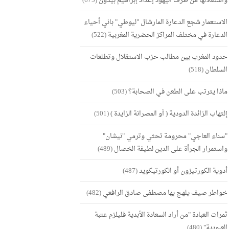
واستغلالها من طرف اليهود إعداد إبراهيم بيدون
(675)
الاستعمار شجع الدعارة المارشال "ليوطي" باني أحياء
الدعارة في مختلف المراكز الحضرية المغربية
(522)
حدود المغرب بين مطالب حزب الاستقلال وتطلعات
السلطان
(518)
ماذا يترتب على الطعن في الصحابة؟
(503)
إلتهاب الزائدة الدودية ( أو المصرانة الزايدة )
(501)
"سناء العاجي" محرومة تحثي وترمي "نيشان"
واستمرار الجرأة على الدين لطيفة الخصال
(489)
أدوية الكورتيزون أو الكورتيكويد
(487)
خواطر صيف يلهج بها مصطفى صادق الرافعي
(482)
ثمرات العبادة "من أراد السعادة الأبدية فليلزم عتبة
العبودية"
(480)