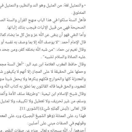
• والتمثيل لغة: من المثيل وهو الند والنظير، والتمثيل
المخلوق .
فأهل السنة سلكوا في هذا الباب منهج القرآن والسنة ال
الصحيحة فهي من قبيل الإثبات فيجب بذلك إثباتها.
وأما النفي فهو أن ينفى عن الله عز وجل كل ما يضاد كما
قال الإمام أحمد: “لا يوصف الله إلا بما وصف به نفسه أو 
وقال نعيم بن حماد: “من شبه الله بخلقه كفر، ومن جحد 
عليه الصلاة والسلام تشبيه” .
وقال حافظ المغرب العلامة ابن عبد البر: “أهل السنة مجمو
وحملها على الحقيقة لا على المجاز، إلا أنهم لا يكيفون
والمعتزلة كلها والخوارج فكلهم ينكرها ولا يحمل شيئا من
للمعبود، والحق فيما قاله القائلون بما نطق به كتاب الله و
وقال شيخ الإسلام ابن تيمية: “وطريقة سلف الأمة وأئمته
وسلم، من غير تحريف، ولا تعطيل ولا تكييف، ولا تمثيل، إ
قال تعالى: (لَيْسَ كَمِثْلِهِ شَيْءٌ) [الشورى:11].
فهذا رد على الممثلة (وَهُوَ السَّمِيعُ الْبَصِيرُ)، ورد على المع
وقولهم في الصفات مبني على أصلين:
أحدهما: أن الله سبحانه وتعالى منزه عن صفات النقص مطلقا