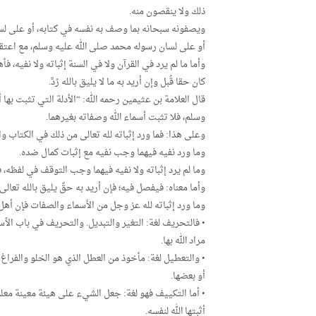
ذلك ولا ينقصون منه.
ويصفونه سبحانه بما وصف به نفسه في كتابه، أو على لسان
أو على لسان رسوله محمد صلى الله عليه وسلم، مع اعتقا
وأما ما لم يرد في القرآن ولا في السنة إثباته ولا نفيه، ف
كان حقا قُبل وإن أريد به ما لا يليق بالله رُدَّ.
قال العلامة بن عثيمين رحمه الله: “الأدلة التي تثبت بها
وسلم، فلا تثبت أسماء الله وصفاته بغيرهما.
وعلى هذا: فما ورد إثباته لله تعالى من ذلك في الكتاب و
وما ورد نفيه فيهما وجب نفيه مع إثبات كمال ضده.
وما لم يرد إثباته ولا نفيه فيهما وجب التوقف في لفظه، فل
وأما معناه: فيفصل فيه؛ فإن أريد به حقٌ يليق بالله تعالى
وما ورد إثباته لله عز وجل من الأسماء والصفات فإن أهل
• فالتحريف لغة: التغير والتبديل. والتحريف في باب ال
مراد الله بها.
• والتعطيل لغة: مأخوذ من العطل الذي هو الخلو والفراغ
أو بعضها.
• أما التكييف فهو لغة: جعل الشيء على هيئة معينة مع
أثبتها الله لنفسه.