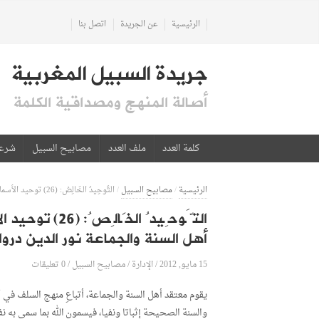
الرئيسية
عن الجريدة
اتصل بنا
جريدة السبيل المغربية
أصالة المنهج ومصداقية الكلمة
كلمة العدد
ملف العدد
مصابيح السبيل
شرع
الرئيسية
/
مصابيح السبيل
/
التَّوحِيدُ الخَالِصُ: (26) توحيد الأسماء والصفات توحيد الأسماء والصفات عند أهل السنة والجماعة نور الدين درواش
التَّوحِيدُ ال
أهل السنة والجماعة نور الدين درو
15 مايو, 2012
الإدارة
0 تعليقات
/
/
مصابيح السبيل
/
يقوم معتقد أهل السنة والجماعة، أتباعِ منهج السلف في
والسنة الصحيحة إثباتا ونفيا، فيسمون الله بما سمى به ن