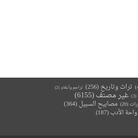
تراث وتاريخ
(256)
تراجم وأعلام
(2)
غير مصنف
(6155)
(3)
مصابيح السبيل
(364)
(20)
رات
واحة الأدب
(187)