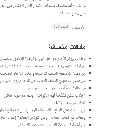
والثاني: أنه متصف بصفات الكمال التي لا نقص فيها، ع
شيء من الصفات” .
العدد 123
الأوسمة:
مقالات متعلقة
مطالب زوار الأضرحة! هل تلبى وكيف؟ الدكتور محمد 
تجليات التوحيد في حياة المسلم الموحد عبد القادر دغو
من مميزات منهج السلف الاحتجاج بخبر الآحاد الصحيح ف
من مميزات منهج السلف التثبت من الأخبار نور الدين د
في ظلال آية أبو يونس محمد الفرعيني
“جَنَّاتِ عَدْنٍ مُّفَتَّحَةً لَّهُمُ الأَبْوَابُ”: وقفة مع قوله تعالى
ثنتان موجبتان (1/2)
من صفات أهل الحق والانصاف الرجوع عن الخطأ إذا ظه
وقفات مع كتاب التعالم “ومن ظواهر التعالم” إعداد: عابد 
من أشراط الساعة التماس العلم عند الأصاغر