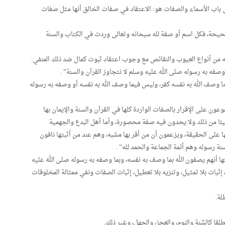
 في باب الأسماء والصفات هو: الاعتقاد في صفات الخالق أنها مثل صفات
صحيحة، فكل اسم أو صفة لله سبحانه وتعالى وردت في الكتاب والسنة
له من أنواع العيوب والنقائص مع وجوب اعتقاد ثبوت كمال ضد ذلك المنفي.
وصفه به رسوله صلى الله عليه وسلم لا نتجاوز القرآن والسنة” .
ما وصف الله به نفسه كفر، وليس فيما وصف الله به نفسه أو وصفه به رسوله
عون على الإقرار بالصفات الواردة كلها في القرآن والسنة والإيمان بها
 شيئا من ذلك ولا يحدون فيه صفة محصورة، وأما أهل البدع والجهمية
ها على الحقيقة، ويزعمون أن من أقر بها مشبه، وهم عند من أثبتها نافون
سنة رسوله وهم أئمة الجماعة والحمد لله” .
ا أنهم يصفون الله بما وصف به نفسه، وبما وصفه به رسوله صلى الله عليه
ثبات بلا تمثيل، وتنزيه بلا تعطيل، إثبات الصفات ونفي ممثالة المخلوقات
طلة.
 كالسِّنة والنوم، والعجز، والجهل، وغير ذلك.