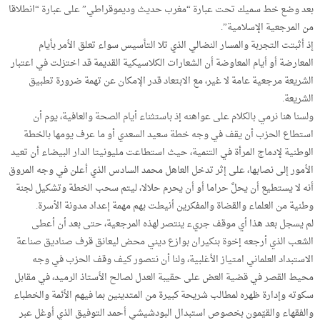
بعد وضع خط سميك تحت عبارة “مغرب حديث وديموقراطي” على عبارة “انطلاقا
من المرجعية الإسلامية”.
إذ أثبتت التجربة والمسار النضالي الذي تلا التأسيس سواء تعلق الأمر بأيام
المعارضة أو أيام المعاوضة أن الشعارات الكلاسيكية القديمة قد اختزلت في اعتبار
الشريعة مرجعية عامة لا غير، مع الابتعاد قدر الإمكان عن تهمة ضرورة تطبيق
الشريعة.
ولسنا هنا نرمي بالكلام على عواهنه إذ باستثناء أيام الصحة والعافية، يوم أن
استطاع الحزب أن يقف في وجه خطة سعيد السعدي أو ما عرف يومها بالخطة
الوطنية لإدماج المرأة في التنمية، حيث استطاعت مليونيتا الدار البيضاء أن تعيد
الأمور إلى نصابها، على إثر تدخل العاهل محمد السادس الذي أعلن في وجه المروق
أنه لا يستطيع أن يحلَّ حراما أو أن يحرم حلالا، ليتم سحب الخطة وتشكيل لجنة
وطنية من العلماء والقضاة والمفكرين أنيطت بهم مهمة إعداد مدونة الأسرة.
لم يسجل بعد هذا أي موقف جريء ينتصر لهذه المرجعية، حتى بعد أن أعطى
الشعب الذي أرجعه إخوة بنكيران بوازع ديني محض ليعانق قرف صناديق صناعة
الاستبداد العلماني امتياز الأغلبية، ولنا أن نتصور كيف وقف الحزب في وجه
محيط القصر في قضية العض على حقيبة العدل لصالح الأستاذ الرميد، في مقابل
سكوته وإدارة ظهره لمطالب شريحة كبيرة من المتدينين بما فيهم الأئمة والخطباء
والفقهاء والقيّمون بخصوص استبدال البودشيشي أحمد التوفيق الذي أوغل عبر