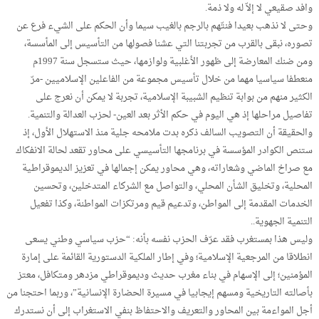
وافد صقيعي لا إلاّ له ولا ذمة.
وحتى لا نذهب بعيدا فنتّهم بالرجم بالغيب سيما وأن الحكم على الشيء فرع عن
تصوره، نبقى بالقرب من تجربتنا التي عشنا فصولها من التأسيس إلى المأسسة،
ومن ضنك المعارضة إلى ظهور الأغلبية ولوازمها، حيث ستسجل سنة 1997م
منعطفا سياسيا مهما من خلال تأسيس مجموعة من الفاعلين الإسلاميين -مرّ
الكثير منهم من بوابة تنظيم الشبيبة الإسلامية، تجربة لا يمكن أن نعرج على
تفاصيل مراحلها إذ هي اليوم في حكم الأثر بعد العين- لحزب العدالة والتنمية.
والحقيقة أن التصويب السالف ذكره بدت ملامحه جلية منذ الاستهلال الأول، إذ
ستنص الكوادر المؤسسة في برنامجها التأسيسي على محاور تقعد لحالة الانفكاك
مع صراخ الماضي وشعاراته، وهي محاور يمكن إجمالها في تعزيز الديموقراطية
المحلية، وتخليق الشأن المحلي، والتواصل مع الشركاء المتدخلين، وتحسين
الخدمات المقدمة إلى المواطن، وتدعيم قيم ومرتكزات المواطنة، وكذا تفعيل
التنمية الجهوية..
وليس هذا بمستغرب فقد عرّف الحزب نفسه بأنه: “حزب سياسي وطني يسعى
انطلاقا من المرجعية الإسلامية؛ وفي إطار الملكية الدستورية القائمة على إمارة
المؤمنين؛ إلى الإسهام في بناء مغرب حديث وديموقراطي مزدهر ومتكافل، معتز
بأصالته التاريخية ومسهم إيجابيا في مسيرة الحضارة الإنسانية”، وربما احتجنا من
أجل المواءمة بين المحاور والتعريف والاحتفاظ بنفي الاستغراب إلى أن نستدرك