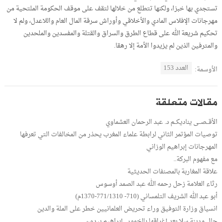
تستجدي بها خبزا، ولكنها تتطلع من خلالها لتقف على موقف الحكومة الملتحية من
مهرجانات الإفلاس المادي والأخلاقي وأوراش سرقة المال العام واللاعدل، ولم لا
تحكيم شريعة الله على قطاع الطرق والسراق والقتلة والمفسدين والملحدين
والمترفين الذين لم يزيدوا الأمة إلا رهقا.
العدد 153
الأوسمة:
مقالات متعلقة
الأقــصــى يناديكــم د. عبد الرحمان العشماوي
توصيات المؤتمر الثاني لرابطة علماء المغرب يحذر من المخالفات التي تعرفها
المهرجانات إبراهيم الوزاني
مع مفهوم البركة..
علاقة المغاربة بالمصنفات الحديثية
رثاء العلامة زحل رحمه الله عبد الصمد أوسوس
أبو عبد الله الشريف التلمساني (710- 771/1310-1370م)
انسياق وزارة التوفيق وراء تحريض العلمانيين خطر على الملة والدين
حال مدينة سلا بعد إغراقها بالخمور.. إبراهيم بيدون