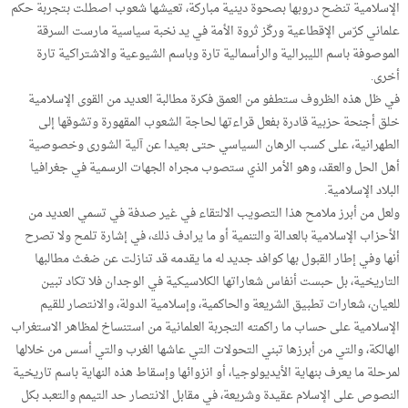
الإسلامية تنضح دروبها بصحوة دينية مباركة، تعيشها شعوب اصطلت بتجربة حكم
علماني كرّس الإقطاعية وركّز ثروة الأمة في يد نخبة سياسية مارست السرقة
الموصوفة باسم الليبرالية والرأسمالية تارة وباسم الشيوعية والاشتراكية تارة
أخرى.
في ظل هذه الظروف ستطفو من العمق فكرة مطالبة العديد من القوى الإسلامية
خلق أجنحة حزبية قادرة بفعل قراءتها لحاجة الشعوب المقهورة وتشوقها إلى
الطهرانية، على كسب الرهان السياسي حتى بعيدا عن آلية الشورى وخصوصية
أهل الحل والعقد، وهو الأمر الذي ستصوب مجراه الجهات الرسمية في جغرافيا
البلاد الإسلامية.
ولعل من أبرز ملامح هذا التصويب الالتقاء في غير صدفة في تسمي العديد من
الأحزاب الإسلامية بالعدالة والتنمية أو ما يرادف ذلك، في إشارة تلمح ولا تصرح
أنها وفي إطار القبول بها كوافد جديد له ما يقدمه قد تنازلت عن ضغث مطالبها
التاريخية، بل حبست أنفاس شعاراتها الكلاسيكية في الوجدان فلا تكاد تبين
للعيان، شعارات تطبيق الشريعة والحاكمية، وإسلامية الدولة، والانتصار للقيم
الإسلامية على حساب ما راكمته التجربة العلمانية من استنساخ لمظاهر الاستغراب
الهالكة، والتي من أبرزها تبني التحولات التي عاشها الغرب والتي أسس من خلالها
لمرحلة ما يعرف بنهاية الأيديولوجيا، أو انزوائها وإسقاط هذه النهاية باسم تاريخية
النصوص على الإسلام عقيدة وشريعة، في مقابل الانتصار حد التيمم والتعبد بكل