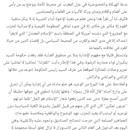
بدعة الهيكلة والخصوصية في عزل المغرب عن محيط الأمة، ووضع يد من بأس
على أفمام وأقلام ومنابر ورثة الأنبياء من العلماء والمصلحين.
فكيف لنا أن نقرأ هذا ونحن نعلم مرجعية الإخوة أبناء الشبيبة إذ لا ينكر سلفية
القوم إلا مكابر عن مكابر، إلا في ضوء تماهي المنظومة القيمية والإجرائية للحزب
مع المشروع الذي دشنته أمريكا في المنطقة باسم “الإسلام المعتدل” الذي لايقرأ
اعتداله إلا في مدى البعد والقرب من المحيط السياسي، بل إقصاء الدين من حياة
الفرد في علاقته بالجماعة.
ولنتسفل قليلا مع مفهوم الإشارة بدلا عن منطوق العبارة، فقد رفعت حكومة السيد
بنكيران لواء محاربة الرشوة، وفي هذا الإطار دأبت “تلفزتنا” تحاشيا لا تماشيا على
تمرير وصلات للمذكرة الموقعة من طرف السيد رئيس الحكومة تتوعد من خلالها
الراشي والمرتشي والرائش.
والملاحظ على هذا النوع من الوعيد هو خلو مادته من أي إشارة يمكن أن تحيل
على وازع أصله “قال الله قال رسوله”، ولعلها إشارة تنطوي في جوفها حقيقة أن
الدين أصبح معرّة حتى عند الذين رفعوا شعار “الإسلام هو الحل” فلما تم لهم
“عربون تمكين” كان الذي كان منهم من قبيل القبول بشروط اللعبة السياسية دون
توجيه أو استدراك يعيد للحزب عهد الوضوح والواقعية وملامسة طموحات
الجماهير المسلمة التي خرجت لتصالح الصناديق، وتجود عليه بالأغلبية، وهي
اليوم بعد الدخول في العام الثاني من الاستوزار لا تزال تعلق أسئلة محمومة لا