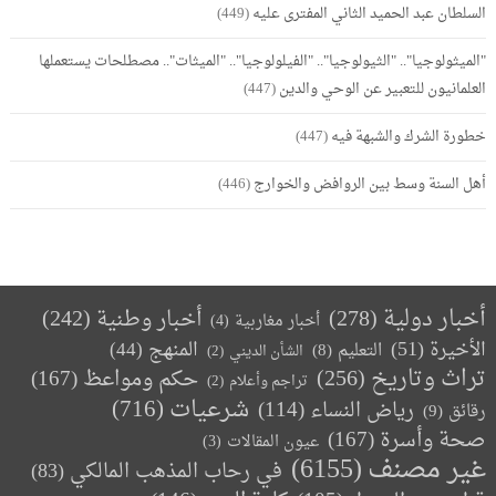
السلطان عبد الحميد الثاني المفترى عليه
(449)
"الميثولوجيا".. "الثيولوجيا".. "الفيلولوجيا".. "الميثات".. مصطلحات يستعملها
العلمانيون للتعبير عن الوحي والدين
(447)
خطورة الشرك والشبهة فيه
(447)
أهل السنة وسط بين الروافض والخوارج
(446)
أخبار دولية
(278)
أخبار وطنية
(242)
أخبار مغاربية
(4)
الأخيرة
(51)
المنهج
(44)
التعليم
(8)
الشأن الديني
(2)
تراث وتاريخ
(256)
حكم ومواعظ
(167)
تراجم وأعلام
(2)
(716)
شرعيات
رياض النساء
(114)
رقائق
(9)
صحة وأسرة
(167)
عيون المقالات
(3)
غير مصنف
(6155)
في رحاب المذهب المالكي
(83)