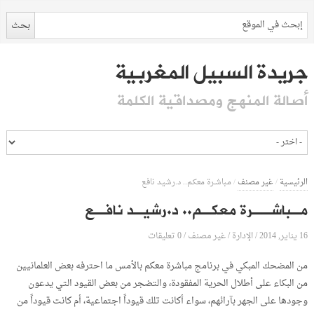
جريدة السبيل المغربية
أصالة المنهج ومصداقية الكلمة
الرئيسية
/
غير مصنف
/
مـباشــرة معكـم.. د.رشيـد نافـع
مـباشــرة معكـم.. د.رشيـد نافـع
16 يناير, 2014
الإدارة
0 تعليقات
/
/
غير مصنف
/
من المضحك المبكي في برنامج مباشرة معكم بالأمس ما احترفه بعض العلمانيين
من البكاء على أطلال الحرية المفقودة، والتضجر من بعض القيود التي يدعون
وجودها على الجهر بآرائهم، سواء أكانت تلك قيوداً اجتماعية، أم كانت قيوداً من