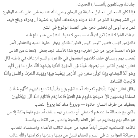
جلدتنا، ويتكلمون بألسنتنا..) الحديث.
فإذا كان الصحابي الجليل حذيفة بن اليمان رضي الله عنه يخشى على نفسه الوقوع
في الشر بمعرفة الشر من كافة طرقه وبمختلف أطواره خشية أن يدركه ويقع فيه،
فمن باب أولى أن نخشى نحن على أنفسنا الوقوع في الشر.
عرفتُ الشرَّ لا للشرِّ لكنْ لتوقِّيه — ومن لا يعرِفِ الشرَّ من خير يقَعْ فيهِ
فالمؤمن كَيِّس، فـَطـِن “ليس كيس قطن”، فالذي ينبغي علينا التنبه والتفطن لأمر
هؤلاء المستأجرين من قبل الغرب؛ ومع هذا للأسف تجد بعض الإمعات من الناس
يُعجب بهم وينساق خلف كلامهم المعسول في ظاهره، والسم الزعاف في باطنه قال
تعالى: (وَمِنَ ٱلنَّاسِ مَن يُعْجِبُكَ قَوْلُهُ فِي ٱلْحَيَٰوةِ ٱلدُّنْيَا وَيُشْهِدُ ٱللَّهَ عَلَىٰ مَا فِي قَلْبِهِ
وَهُوَ أَلَدُّ ٱلْخِصَامِ، وَإِذَا تَوَلَّىٰ سَعَىٰ فِي ٱلأَرْضِ لِيُفْسِدَ فِيِهَا وَيُهْلِكَ ٱلْحَرْثَ وَٱلنَّسْلَ وَٱللَّهُ
لاَ يُحِبُّ ٱلفَسَادَ).
وقال تعالى: (وَإِذَا رَأَيْتَهُمْ تُعْجِبُكَ أَجْسَامُهُمْ وَإِنْ يَقُولُوا تَسْمَعْ لِقَوْلِهِمْ كَأَنَّهُمْ خُشُبٌ
مُسَنَّدَةٌ يَحْسَبُونَ كُلَّ صَيْحَةٍ عَلَيْهِمْ هُمُ الْعَدُوُّ فَاحْذَرْهُمْ قَاتَلَهُمُ اللَّهُ أَنَّى يُؤْفَكُونَ).
يعطيك من طرف اللسان حلاوة — ويروغ منك كما يروغ الثعلب
ولكن مع ضحالة ما عندهم لا ينبغي أن يتصدى لهم ويقف أمامهم بقوة وثقة إلا من
هو عالم بهم وبحالهم من أهل العلم بالحجة والدليل من الكتاب والسنة.
فالأمة الإسلامية تعيش أياماً صعبة من حيث تكالب الأعداء واستئساد الثعالب
وحياكة المؤامرات في السر والخفاء للنيل من دينها وعزتها وكرامتها والله غالب