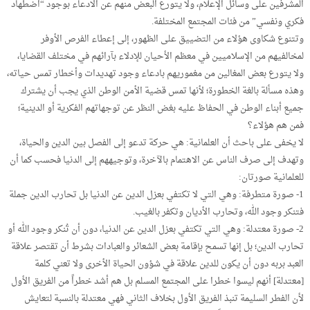
المشرفين على وسائل الإعلام، ولا يتورع البعض منهم عن الادعاء بوجود “اضطهاد
فكري ونفسي” من فئات المجتمع المختلفة.
وتتنوع شكاوى هؤلاء من التضييق على الظهور، إلى إعطاء الفرص الأوفر
لمخالفيهم من الإسلاميين في معظم الأحيان للإدلاء بآرائهم في مختلف القضايا،
ولا يتورع بعض المغالين من مغموريهم بادعاء وجود تهديدات وأخطار تمس حياته،
وهذه مسألة بالغة الخطورة؛ لأنها تمس قضية الأمن الوطن الذي يجب أن يشترك
جميع أبناء الوطن في الحفاظ عليه بغض النظر عن توجهاتهم الفكرية أو الدينية؛
فمن هم هؤلاء؟
لا يخفى على باحث أن العلمانية: هي حركة تدعو إلى الفصل بين الدين والحياة،
وتهدف إلى صرف الناس عن الاهتمام بالآخرة، وتوجيههم إلى الدنيا فحسب كما أن
للعلمانية صورتان:
1- صورة متطرفة: وهي التي لا تكتفي بعزل الدين عن الدنيا بل تحارب الدين جملة
فتنكر وجود الله، وتحارب الأديان وتكفر بالغيب.
2- صورة معتدلة: وهي التي تكتفي بعزل الدين عن الدنيا، دون أن تُنكر وجود الله أو
تحارب الدين؛ بل إنها تسمح بإقامة بعض الشعائر والعبادات بشرط أن تقتصر علاقة
العبد بربه دون أن يكون للدين علاقة في شؤون الحياة الأخرى ولا تعني كلمة
[معتدلة] أنهم ليسوا خطرا على المجتمع المسلم بل هم أشد خطراً من الفريق الأول
لأن الفطر السليمة تنبذ الفريق الأول بخلاف الثاني فهي معتدلة بالنسبة لتعايش