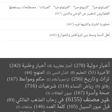
"الميثولوجيا".. "الثيولوجيا".. "الفيلولوجيا".. "الميثات".. مصطلحات يستعملها
العلمانيون للتعبير عن الوحي والدين
(447)
خطورة الشرك والشبهة فيه
(447)
أهل السنة وسط بين الروافض والخوارج
(446)
أخبار دولية
(278)
أخبار وطنية
(242)
أخبار مغاربية
(4)
الأخيرة
(51)
المنهج
(44)
التعليم
(8)
الشأن الديني
(2)
تراث وتاريخ
(256)
حكم ومواعظ
(167)
تراجم وأعلام
(2)
(716)
شرعيات
رياض النساء
(114)
رقائق
(9)
صحة وأسرة
(167)
عيون المقالات
(3)
غير مصنف
(6155)
في رحاب المذهب المالكي
(83)
كلمة العدد
(146)
قبل عبور السبيل
(105)
متابعات
(2)