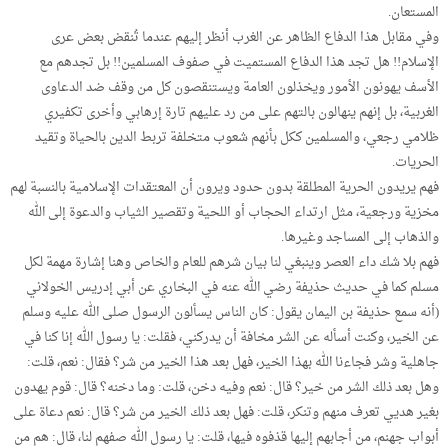
المستعان.
وفي مقابل هذا الدفاع الظاهر عن الغرب أنظر إليهم عندما تُنقض بعض عرى
الإسلام!! هل تجد هذا الدفاع المستميت في صفوف المسلمين!! بل تجدهم مع
الأسف يهونون الأمور ويخذلون العامة ويستنقصون كل من وقف ضد الدعاوى
الغربية، بل إنهم ينهالون بالتهم على من رد عليهم تارة إرهابي وأخرى تكفيري
ظلامي رجعي، والمسلمين ككل بأنهم شعوب متخلفة تربط الدين بالحياة وتقيد
الحريات.
فهم يريدون الحرية المطلقة بدون حدود ويرون أن المعتقدات الإسلامية بالنسبة لهم
مخزية ورجعية، مثل ارتداء الحجاب أو اللحية وتقصير الثياب والدعوة إلى الله
والذهاب إلى المساجد وغيرها.
فهم بلا شك داء العصر وينبغي لنا بيان شرهم للعام والخاص وهنا إشارة مهمة لكل
مسلم كما في حديث حذيفة رضي الله عنه في البخاري عن أبي إدريس الخولاني
(أنه سمع حذيفة بن اليمان يقول: كان الناس يسألون الرسول صلى الله عليه وسلم
عن الخير، وكنت أسأله عن الشر مخافة أن يدركني، فقلت: يا رسول الله إنا كنا في
جاهلية وشر فجاءنا الله بهذا الخير، فهل بعد هذا الخير من شر؟ فقال: نعم، قلت:
وهل بعد ذلك الشر من خير؟ قال: نعم وفيه دخن، قلت: وما دخنه؟ قال: قوم يهدون
بغير هديي تعرف منهم وتنكر، قلت: فهل بعد ذلك الخير من شر؟ قال: نعم دعاة على
أبواب جهنم، من أجابهم إليها قذفوه فيها، قلت: يا رسول الله صفهم لنا، قال: هم من