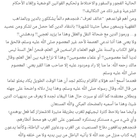
الحالية الفجور والسفور والاختلاط وتحكيم القوانين الوضعية وإلغاء الأحكام
الشرعية وغير ذلك من التكاليف!!
ومن أهم قواعدهم: “خالف تعرف”، فتجدهم دائماً يشككون بالدين وبالمذاهب
الفقهية ويسعون سعياً حثيثا للشهرة!! بانتقاد الدين كما حصل من لشكر ومن عصيد
و… ورموز الدين مع ضحالة النقل والعقل وهذا ما يزيد تعجبي!! ودهشتي!!
ولا يعني هذا أننا ندعي العصمة لأحد غير المعصوم صلى الله عليه وسلم، فالحق ما
وافق الكتاب والسنة على فهم العلماء الراسخين في العلم، فنحنُ أهل السنة ليس
لدينا أئمة معصومين!! أو علماء معصومين!! وهذا لا نزاع فيه بين أهل العلم، وقال
مالك رحمه الله: ما منا إلا راد ومردود عليه إلا صاحب هذا القبر يعني: المعصوم
صلى الله عليه وسلم.
فعندما أسمع أحد هؤلاء الأقزام يتكلم تجد أن هذا الوقت الطويل يكاد يخلو تماما
من قال الله، وقال رسوله صلى الله عليه وسلم، وهذا يدل دلاله واضحة على جهله
وبطلان معتقده؛ كما أنك لو سبرت حال هذا الببغاء تجده لا يعرف من بديهيات الدين
شيئا، وهذا ما أسميه بالمضحك المبكي والله المستعان.
وأيضا مما يلاحظ كثرة تبجيلهم للغرب بطريقة مثيرة للاشمئزاز كما فعل بوهندي؛
وأي شيء سيء مستنكر يستنكره المسلمون على الغرب هو محط أنظارهم،
فتجدهم يدافعون دفاع المستميت عن الغرب ودعاوى الغرب الباطلة، وكأنما يدعون
إليه كتاب منزل من عند الله لا يأتيه الباطل من بين يديه ولا من خلفه والله