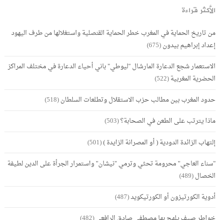
الأكثر قراءة
من تاريخ الحماية في المغرب خطر الحماية القنصلية واستغلالها من طرف اليهود
إعداد إبراهيم بيدون
(675)
الاستعمار شجع الدعارة المارشال "ليوطي" باني أحياء الدعارة في مختلف المراكز
الحضرية المغربية
(522)
حدود المغرب بين مطالب حزب الاستقلال وتطلعات السلطان
(518)
ماذا يترتب على الطعن في الصحابة؟
(503)
إلتهاب الزائدة الدودية ( أو المصرانة الزايدة )
(501)
"سناء العاجي" محرومة تحثي وترمي "نيشان" واستمرار الجرأة على الدين لطيفة
الخصال
(489)
أدوية الكورتيزون أو الكورتيكويد
(487)
خواطر صيف يلهج بها مصطفى صادق الرافعي
(482)