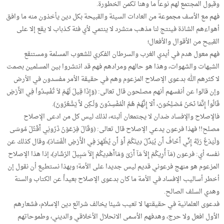
وقبول المجتمع لهم نوعاً ما وهنا تكمن الخطورة.
فهم مع الأسف مجموعة من العادات السيئة والقبيحة بكل دين يأخذون منه ما وافق
أهواءهم الشاذة فينتج لنا مذهب متشرد لا ينتمي لأي فئة كـذباب لا يقع إلا على
القبيح من الأقوال والأفعال؛
فهم معول هدم في أيدي الغرب والسرطان الفكري للشعوب المسلمة ومستنقع
الشبهات والشهوات، وهذا هو حالهم ومرادهم فهم قد انتشروا بين المسلمين بصمت
لا كثرهم الله بدعوى الإصلاح المزعوم وهم في حقيقة الأمر مفسدون في الأرض
وإن قالوا عن أنفسهم أنهم مصلحون قال تعالى: (وَإِذَا قِيلَ لَهُمْ لاَ تُفْسِدُواْ فِي الأَرْضِ
قَالُواْ إِنَّمَا نَحْنُ مُصْلِحُونَ، أَلا إِنَّهُمْ هُمُ الْمُفْسِدُونَ وَلَـكِن لاَّ يَشْعُرُونَ).
فالإصلاح والإفساد ضدان لا يجتمعان ألبته، لذلك ليس كل من ادعى الإصلاح
مصلح!! فهذا فرعون يدعي الإصلاح قال تعالى: (وَقَالَ فِرْعَوْنُ ذَرُونِي أَقْتُلْ مُوسَى
وَلْيَدْعُ رَبَّهُ إِنِّي أَخَافُ أَن يُبَدِّلَ دِينَكُمْ أَوْ أَن يُظْهِرَ فِي الْأَرْضِ الْفَسَادَ)، وقال كذلك عن
نفسه أي: فرعون (مَآ أُرِيكُمْ إِلاّ مَآ أَرَىَ وَمَاأَهْدِيكُمْ إِلاّ سَبِيلَ الرّشَادِ)، إذا هذا الإصلاح
المزعوم هو منهج فرعوني قديم ليس جديدا على الأمة؛ وبهذا نستطيع أن نقول إن
أخطر أساليب الإفساد في الأمة ما كان بدعوى الإصلاح بعيداً عن الكتاب والسنة
وهدي السلف الصالح.
فدعوى العلمانية في حقيقتها لا تعيب شيئا يخالف شرائع دين الإسلام، فشعارهم
الأول افعل ولا حرج، وهدفهم الأسمى الانحلال الأخلاقي والديني، وطموحاتهم