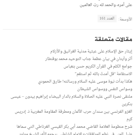
على أمره، والحمد لله ربّ العالمين.
العدد 161
الأوسمة:
مقالات متعلقة
إيثار حق الإسلام على عبثية مدنية الغرانيق والأزلام
أثر وآيتان في بيان عظمة جناب التوحيد محمد بوقنطار
جوامع الكلم في القرآن الكريم حسن بنعباس
الاستقامة “قل آمنتُ بالله ثم استقم”
هكذا بدأت نبوة موسى عليه السلام ورسالته! طارق الحمودي
وسواس النفس ووسواس الشيطان
ملتقى نصرة النبي عليه الصلاة والسلام بالدار البيضاء إبراهيم بيدون – عيسى
بنكرين
الغزو الفرنسي بين سندان حرب الألمان ومطرقة المقاومة المغربية ذ. إدريس
كرم
شرح منظومة العلامة القاضي محمد أبي بكر القيسي الغرناطي التي سماها
«نيل المنى في نظم الموافقات» للإمام الشاطبي -رحمه الله- الشيخ مولود