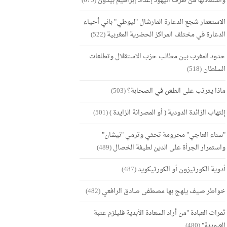
واستغلالها من طرف اليهود إعداد إبراهيم بيدون
(675)
الاستعمار شجع الدعارة المارشال "ليوطي" باني أحياء
الدعارة في مختلف المراكز الحضرية المغربية
(522)
حدود المغرب بين مطالب حزب الاستقلال وتطلعات
السلطان
(518)
ماذا يترتب على الطعن في الصحابة؟
(503)
إلتهاب الزائدة الدودية ( أو المصرانة الزايدة )
(501)
"سناء العاجي" محرومة تحثي وترمي "نيشان"
واستمرار الجرأة على الدين لطيفة الخصال
(489)
أدوية الكورتيزون أو الكورتيكويد
(487)
خواطر صيف يلهج بها مصطفى صادق الرافعي
(482)
ثمرات العبادة "من أراد السعادة الأبدية فليلزم عتبة
العبودية"
(480)