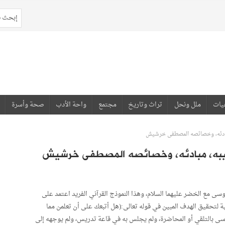
يات
ملل ونحل
تراث وتاريخ
مجتمع
واحة الأدب
صحة وأسرة
، مبادئه، وخصائصه المصطفى خرشيش
ساليبه، مبادئه، وخصائصه المصطفى خرشيش
سى مع الخضر عليهما السلام، وهذا النموذج القرآني الفريد اعتمد على
ية لتحقيق الهدف المبين في قوله تعالى:(هل أتبعك على أن تعلمن مما
خضر لم يعلم موسى بالتلقي أو المحاضرة، ولم يجلس به في قاعة تدريس، ولم يوجهه إلى