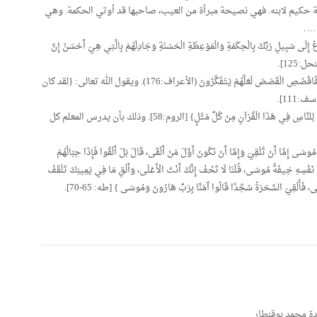
حة حكيم لابنه. فهي نصيحة مبرأة من العيب، صاحبها قد أوتي الحكمة. وهي
. .
َبِّكَ بِالْحِكْمَةِ وَالْمَوْعِظَةِ الْحَسَنَةِ وَجَادِلْهُمْ بِالَّتِي هِيَ أَحْسَنُ إِنَّ
حل:125].
– التعلم من خلال القصص القرآني: وذلك بسرد أحداثها. فَاقْصُصِ الْقَصَصَ لَعَلَّهُمْ يَتَفَكَّرُونَ (الأعراف:176). ويقول الله تعالى: {لقد كان
111].
– التعلم من خلال ضرب الأمثال: قال تعالى: {وَلَقَدْ ضَرَبْنَا لِلنَّاسِ فِي هَذَا الْقُرْآنِ مِنْ كُلِّ مَثَلٍ} [الروم:58]. وذلك بأن يدرس المعلم كل
نْ تُلْقِيَ وَإِمَّا أَنْ نَكُونَ أَوَّلَ مَنْ أَلْقَى، قَالَ بَلْ أَلْقُوا فَإِذَا حِبَالُهُمْ
نَفْسِهِ خِيفَةً مُوسَى، قُلْنَا لَا تَخَفْ إِنَّكَ أَنْتَ الْأَعْلَى، وَأَلْقِ مَا فِي يَمِينِكَ تَلْقَفْ
، فَأُلْقِيَ السَّحَرَةُ سُجَّدًا قَالُوا آَمَنَّا بِرَبِّ هَارُونَ وَمُوسَى } [طه: 65-70].
ة محمد بوقنطار