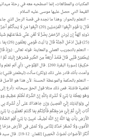
المكتبات والمطالعات، إنما اصطحبه معه في رحلة ميدانية
القيمة التي حصل عليها موسى عليه السلام .
– التعلم بالحوار: وهذا ما نجده في قصة الرجل الذي جاء يدعو ق
(25) قِيلَ ادْخُلِ الْجَنَّةَ قَالَ يَا لَيْتَ قَوْمِي يَعْلَمُونَ (26) بِمَا غَفَرَ لِي رَبِّي وَجَعَلَنِي مِنَ الْمُكْرَمِينَ (27)}[يس، الآيات:20-27].
– التعلم بالتجريب العملي والمعاينة: قوله تعالى: {وَإِذْ قَالَ إِبْرَاهِيم
لِيَطْمَئِنَّ قَلْبِي قَالَ فَخُذْ أَرْبَعَةً مِنَ الطَّيْرِ فَصُرْهُنَّ إِلَيْكَ ثُمَّ ا
حَكِيمٌ} [سورة البقرة:260] . قال القِنّ
وآمنت بأنك قادر على ذلك (ولكن) سألت (ليطمئن قلبي) باجت
– التعلم بالحكمة والموعظة الحسنة: لأن هذا هو الأصل في 
تعلمية فاشلة. فمن ذلك مثلا قول الحق سبحانه: (أدع إلى سبيل ر
وَهُوَ يَعِظُهُ يَا بُنَيَّ لَا تُشْرِكْ بِاللَّهِ إِنَّ الشِّرْكَ لَظُلْمٌ عَظِيمٌ، وَو
لِي وَلِوَالِدَيْكَ إِلَيَّ الْمَصِيرُ، وَإِنْ جَاهَدَاكَ عَلى أَنْ تُشْرِكَ بِي مَا
أَنَابَ إِلَيَّ ثُمَّ إِلَيَّ مَرْجِعُكُمْ فَأُنَبِّئُكُمْ بِمَا كُنْتُمْ تَعْمَلُونَ، يَ
الْأَرْضِ يَأْتِ بِهَا اللَّهُ إِنَّ اللَّهَ لَطِيفٌ خَبِيرٌ، يَا بُنَيَّ أَقِمِ الصَّلَ
الْأُمُورِ، وَلَا تُصَعِّرْ خَدَّكَ لِلنَّاسِ وَلَا تَمْشِ فِي الْأَرْضِ مَرَحًا
أَنْكَرَ الْأَصْوَات