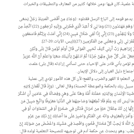
 علمية، كان فيها -ومن خلالها- كثير من المعارف والتطبيقات والخبرات
ومه إلى اتباع الرسل فقتلوه: {وَجَاءَ مِنْ أَقْصَى الْمَدِينَةِ رَجُلٌ يَسْعَى
قَالَ يَا قَوْمِ اتَّبِعُوا الْمُرْسَلِينَ (20) اتَّبِعُوا مَنْ لَا يَسْأَلُكُمْ أَجْرًا وَهُمْ مُهْتَدُونَ (21) وَمَا لِيَ لَا أَعْبُدُ الَّذِي فَطَرَنِي وَإِلَيْهِ تُرْجَعُونَ (22) آتَّخِذُ مِنْ
دُونِهِ آلِهَةً إِنْ يُرِدْنِ الرَّحْمَنُ بِضُرٍّ لَا تُغْنِ عَنِّي شَفَاعَتُهُمْ شَيْئًا وَلَا يُنْقِذُونِ (23) إِنِّي إِذًا لَفِي ضَلَالٍ مُبِينٍ (24) إِنِّي آمَنْتُ بِرَبِّكُمْ فَاسْمَعُونِ
ُ رَبِّ أَرِنِي كَيْفَ تُحْيِي الْمَوْتَى قَالَ أَوَلَمْ تُؤْمِنْ قَالَ بَلَى وَلَكِنْ
جْعَلْ عَلَى كُلِّ جَبَلٍ مِنْهُنَّ جُزْءًا ثُمَّ ادْعُهُنَّ يَأْتِينَكَ سَعْيًا وَاعْلَمْ أَنَّ اللَّهَ عَزِيزٌ
َوْجي: (أي ألم تعلم ولم تؤمن بأني قادر على الإحياء حتى تسألني إراءَته (قال بلى) علمت
ماع دليل العيان إلى دلائل الإيمان .
التعلم؛ لا القهر والضرب والقمع؛ لأن كل هذه الأمور تؤدي إلى عملية
بك بالحكمة والموعظة الحسنة) وقال تعالى: {وَإِذْ قَالَ لُقْمَانُ لِابْنِهِ
َصَّيْنَا الْإِنْسَانَ بِوَالِدَيْهِ حَمَلَتْهُ أُمُّهُ وَهْنًا عَلَى وَهْنٍ وَفِصَالُهُ فِي عَامَيْنِ أَنِ اشْكُرْ
 لَيْسَ لَكَ بِهِ عِلْمٌ فَلَا تُطِعْهُمَا وَصَاحِبْهُمَا فِي الدُّنْيَا مَعْرُوفًا وَاتَّبِعْ سَبِيلَ مَنْ
ا بُنَيَّ إِنَّهَا إِنْ تَكُ مِثْقَالَ حَبَّةٍ مِنْ خَرْدَلٍ فَتَكُنْ فِي صَخْرَةٍ أَوْ فِي السَّمَاوَاتِ أَوْ فِي
اةَ وَأْمُرْ بِالْمَعْرُوفِ وَانْهَ عَنِ الْمُنْكَرِ وَاصْبِرْ عَلَى مَا أَصَابَكَ إِنَّ ذَلِكَ مِنْ عَزْمِ
 إِنَّ اللَّهَ لَا يُحِبُّ كُلَّ مُخْتَالٍ فَخُورٍ، وَاقْصِدْ فِي مَشْيِكَ وَاغْضُضْ مِنْ صَوْتِكَ إِنَّ
ِ لَصَوْتُ الْحَمِيرِ} [لقمان: 12-19] . قال سيد قطب: وهو يتحدث عن حكمة آدم في توجيهه للنصيحة التعلمية لولده قال: