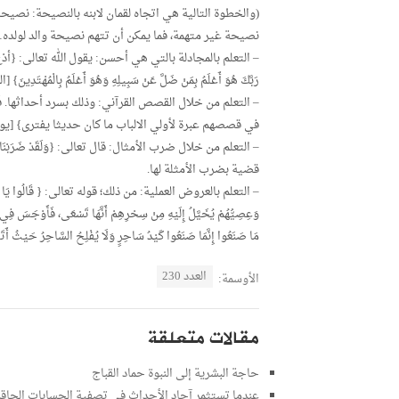
(والخطوة التالية هي اتجاه لقمان لابنه بالنصيحة: نصي
نصيحة غير متهمة، فما يمكن أن تتهم نصيحة والد لولده…
– التعلم بالمجادلة بالتي هي أحسن: يقول الله تعالى: {أدْعُ إِلَى سَبِيلِ ر
رَبَّكَ هُوَ أَعْلَمُ بِمَنْ ضَلَّ عَنْ سَبِيلِهِ وَهُوَ أَعْلَمُ بِالْمُهْتَدِينَ} [الن
في قصصهم عبرة لأولي الالباب ما كان حديثا يفترى} [يوسف:
قضية بضرب الأمثلة لها.
– التعلم بالعروض العملية: من ذلك؛ قوله تعالى: { قَالُوا يَا مُوسَى إِمَّا أَ
وَعِصِيُّهُمْ يُخَيَّلُ إِلَيْهِ مِنْ سِحْرِهِمْ أَنَّهَا تَسْعَى، فَأَوْجَسَ فِي 
مَا صَنَعُوا إِنَّمَا صَنَعُوا كَيْدُ سَاحِرٍ وَلَا يُفْلِحُ السَّاحِرُ حَيْثُ أَتَى
العدد 230
الأوسمة:
مقالات متعلقة
حاجة البشرية إلى النبوة حماد القباج
عندما تستثمر آحاد الأحداث في تصفية الحسابات الحاقد