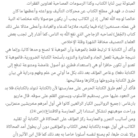
المبثوثة بين ثنايا الكتاب، وكذا الرسومات المصاحبة لعناوين الفقرات.
تحدث د. فهد في مطلع الكتاب عن محركات التأليف وبواعثه وأعظمها ما كان
خالصا لوجه الله تعالى. إذ إن الكاتب يجب أن يكون موصولا بالله مخلصا له النية
في عمله، مستخيرا إياه فيما يكتبه، ملازما للدعاء والعبادة، وأعطى مثالا على ذلك
كتاب (الجُمَل) لصاحبه الزجاجي الذي نفع الله به الناس، كما أشار إلى تجنب بعض
العلماء التصنيف مخافة الشهرة وقلة الإخلاص.
وأكد أن الكتابة لا ترتبط فقط بالموهبة وأن الموهبة لا تصنع وحدها كاتبا، وإنما هي
نتيجة طبيعية للعمل الجاد والمثابرة والتزود بأسلحة الكتابة الضرورية، فالموهبة لا
تعدو أن تكون حافزا أو هي (استعداد فطري ذو أصول غامضة ومتنوعة تدفع إلى
الكتابة دفعا). وغاص المؤلف بعد ذلك بكل ما أوتي من علم وفهم ودراية في بيان
طرق الكتابة وشروطها وركائزها ومفاتيحها.
فأكد أن أهم طرق الكتابة الحرص على ممارستها لأن (الكتابة تتولد بالكتابة)، فلا بد
من التعود عليها حتى يستقيم الأسلوب ويستوي القلم على سوقه. قال ماريو
بارغاس: (جميع الروائيين الكبار الرائعين كانوا في أول أمرهم مخربشين متمرّنين،
وراحت موهبتهم تتشكل استنادا إلى الممارسة والاقتناع) (ص:24).
ومن أساليب التمرن والممارسة ركز المؤلف على المحاكاة في الكتابة أيْ تقليد
الكاتب في أول عهده بالكتابة لبعض الكتّاب والمؤلفين دون أن يطول أمد المحاكاة
وإلا غدت طبعا، ثم يصنع لنفسه أسلوبا خاصا به بعد ذلك كما قال ابن الأثير (أن