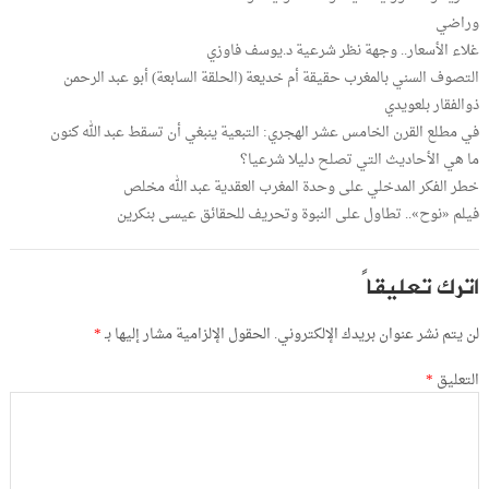
وراضي
غلاء الأسعار.. وجهة نظر شرعية د.يوسف فاوزي
التصوف السني بالمغرب حقيقة أم خديعة (الحلقة السابعة) أبو عبد الرحمن
ذوالفقار بلعويدي
في مطلع القرن الخامس عشر الهجري: التبعية ينبغي أن تسقط عبد الله كنون
ما هي الأحاديث التي تصلح دليلا شرعيا؟
خطر الفكر المدخلي على وحدة المغرب العقدية عبد الله مخلص
فيلم «نوح».. تطاول على النبوة وتحريف للحقائق عيسى بنكرين
اترك تعليقاً
لن يتم نشر عنوان بريدك الإلكتروني.
الحقول الإلزامية مشار إليها بـ
*
التعليق
*