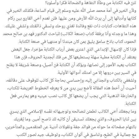
تئنّ فيه الكتابة من وطأة التفاهة والضحالة فكرا وأسلوبا!
ولأن الخير في أمة محمد صلى الله عليه وسلم إلى قيام الساعة، فكذلك الخير في
كتّابها وأدبائها إلى أن يرث الله الأرض ومن عليها. فلن تعدم أخي القارئ بين ركام
هذه التفاهات، كتابات ذات نفع وفائدة تغذي روحك وتسقي ذائقتك وتشفي غليلك.
وهذا ما وجدته وأنا برفقة كتاب (صنعة الكاتب) للباحث الدكتور فهد بن صالح محمد
الحمود، كتاب باذخ سامق يليق بمن كان مبتدئا أو منتهيا في صنعة الكتابة.
فإذا كان الإسهال الإبداعي الذي اعترى بعض أرباب الكتابة مؤخرا، جعل البعض
يعتقد أن الكتابة مطية سهلة يستطيعها كل من فكّ أبجدية الحروف، فإن هذا
الكتاب يعيد الأمور إلى نصابها، ويؤكد أن الكتابة فنّ أصيل، وصنعة شريفة لا يفلح
في السير بين دروبها إلا من امتلك أدواتها الأولية.
ولشغفي بالكتاب وانجذابي إليه، وإحساسي بحاجة كل كاتب للوقوف على دقائقه،
أحببت أن أخط هذه المقالة لأضع بين يدي من لا يعرفه الخطوط العريضة للكتاب،
والخارطة الذهنية التي يجب أن يضعها كل كاتب نصب عينيه وهو يمارس فعل
الكتابة.
وما يجعلك أخي الكاتب تطمئن لنصائحه وتوجيهاته نفَسه الإسلامي الذي يسري
بين ثنايا الحروف، والذي يجعلك تستيقن أنّ كاتبه لك ناصح أمين. وما يُغريك
بالتهام صفحاته ما حوته من فوائد جمّة ونقولات أدبية عن المتقدمين والمتأخرين،
مع جمالية في الطبع، وتناسق في ألوان الكتاب، وتوظيف جيد لصور الكتب