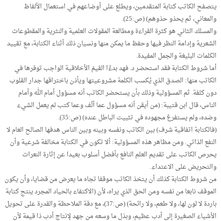
يتصفح الكاتب كتابة المتقدمين، ويطلع على أوضاعهم في استعمال الألفاظ
والمعاني، ثم يحذو حذوهم) (ص:25).
والمسلك الثاني هو كثرة القراءة ومطالعة المقولات العلمية والنثرية والمقطوعات
الشعرية وإدامة النظر فيها وحفظ ما يمكن منها ونسيان ذلك أثناء الكتابة، مع تقييد
الكلمات البليغة والجمل المفيدة.
أما شروط الكتابة فقد استحضر د. فهد بدءًا القيمَ الأخلاقية الواجب توفرها في
الكاتب منها: الصدق الذي يُكسب الكلمة مشروعيتها ويأذن باختراقها جدار القلوب
دون كلفة. ثم المسؤولية وذلك بأن يستحضر الكاتب أنه مسؤول أمام الله وأمام
الناس، قال ابن قتيبة: (من أيقن أنه مسؤول عما ألّف وعما كتب لم يعمل الشيء
وضده، ولم يستفرغ مجهوده في تثبيت الباطل عنده) (ص:35).
(فالكتابة اتفاقية شرف) بين الكاتب ونفسه وبينه وبين الناس هدفها الصالح العام لا
النفع الذاتي. ومن مظاهر هذه المسؤولية: ألا تكون في الكتابة مخالفة شرعية وأن
يحرص الكاتب على تقديم العلم النافع بأفضل أسلوب بعيدا عن إثارة النعرات
والتحريض على الاعتداء.
من شروط الكتابة كذلك أن يتخذ الكاتب موقفا تجاه ما يعرض من قضايا، وأن يكون
الموقف نابعا من نفسه ومن الحق الذي يراه، لأن (الاكتفاء بالحياد المجرد ينتج كتابة
باردة لا لون لها، ولا طعم، ولا رائحة) (ص:37)، مع دقة الملاحظة والقدرة على تحويل
الأشياء الصغيرة إلى أدب عظيم، وبذل ما وسعه من جهد لإنتاج أدب ذا قيمة لأن