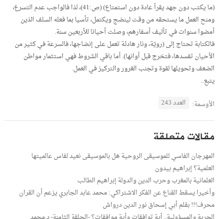
(ما يكتب دون جهد يقرأ عادة دون استمتاع) (ص:41)، لذا فالواجب عدم التسرع،
ومنح العمل ما يستحقه من وقت لينضج ويكتمل، تأسيا بما فعله السلف الذين
أمضوا سنوات في تأليف أسفارهم، وصلت أحيانا للأربعين سنة.
فالكتابة تحتاج إلى (رويّة، ونار هادئة تعمل على إنضاجها، فالسرعة في كثير من
الأحيان تفسدها، فتخرج قبل أوانها). أما باقي الشروط فهي استثمار مواطن
الضعف وتحويلها لقوة وتجنب الغرور والتركيز في العمل.
يتبع..
العدد 243
الأوسمة:
مقالات متعلقة
المهرجان الفاسي للموسيقى الروحية هل بالموسيقى نعيد لفاس عالميتها
العلمية؟ إبراهيم بيدون
العلمانية بالمغرب وحرب الدين والدولة إبراهيم الطالب
وأخيرا يسقط القناع عن الفكر الاشتراكي: محمد عابد الجابري يزعم أن القران
محرف!!! بقلم أبي إسحاق نور الدين درواش
الحرية والمسؤولية.. أية توافقات وأية موافقات؟ -الحلقة الثامنة- د.محمد