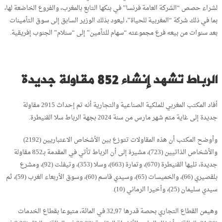
لشراء حصص “الشركة العامة فرنسا” في بنكها التابع بالمغرب، والفروع الخاضعة لها،
بما في ذلك شركة “المغربية للحياة”، ليعود بذلك الوزير السابق إلى سوق التأمينات
بعد سنوات من بيعه فرع مجموعته “سهام للتأمين” إلى “سنلام” الجنوب إفريقية.
الرباط تشهد إنشاء 852 مقاولة جديدة
أفاد المكتب المغربي للملكية الصناعية والتجارية أنه تم إحداث 2915 مقاولة
جديدة إلى غاية متم شهر مارس من سنة 2024 بجهة الرباط سلا القنيطرة.
وأوضح المكتب أن هذه المقاولات تتوزع بين الأشخاص الاعتباريين (2192)
والأشخاص الذاتيين (723)، مشيرة إلى أن الرباط تأتي في المقدمة بـ852 مقاولة
جديدة، تليها القنيطرة (670)، وتمارة (663)، وسلا (353)، وتيفلت (92)، ومشرع
بلقصيري (66)، والخميسات (65)، وسيدي قاسم (60)، وسوق الأربعاء الغرب (59)، ثم
سيدي سليمان (25)، وأخيرا الرماني (10).
وهيمن القطاع التجاري بحصة قدرها 32,97 في المائة، متبوعا بقطاع الخدمات