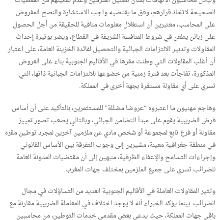
وتبادل محاسبون الاتهامات بشأن تضليل الملزمين وعدم تمكينهم من المعطيات
الصحيحة لاتخاذ قرارهم، وفق ما يقتضيه واجب الاستشارة والنصح المفروض
على المحاسب، معتبرين أن استغلال معلومات منافية للحقيقة من أجل الحصول
على زبائن يطعن في شروط المنافسة الشريفة في القطاع، ويضر بوتيرة إحداث
المقاولات وتدبير الالتزامات الجبائية والتحصيل لفائدة الخزينة العامة، على اعتبار
أن أغلب المقاولات التي وطنت مقرها في الأقاليم الجنوبية بناء على العروض
المذكورة، تفاجأت بعد فترة زمنية من خضوعها للالتزامات الجبائية ذاتها، التي
تسري على أي مقاولة مستقرة بجهة أخرى في المملكة.
وهاجم مهنيون ما اعتبروه “عروضا مضللة” للمستثمرين، بالتأكيد على أن أساس
فرض الضريبية يقوم على مبدأ التضامن الجبائي، وبالتالي يصعب تصور تمييز
مقاولة أو فرع تابع لمجموعة أو شخص مادي عن ملزمين آخرين لمجرد توطين مقره
في منطقة جغرافية معينة، مشيرين إلى وجوب التفرقة بين الأساس القانوني
وإجراءات التسامح والإعفاء الظرفية، منبهين إلى أن مقتضيات المدونة العامة
للضرائب تسري على جميع الملزمين بمختلف جهات المغرب.
وتثير المقاولات العاملة في الأقاليم الجنوبية العديد من التساؤلات في مجال
الضرائب. بينما يؤكد الخبراء أنه لا يوجد اختلاف في المعاملة الضريبية مقارنة مع
باقي جهات المملكة، حيث يدعي بعض مقدمي خدمات التوطين، من محاسبين