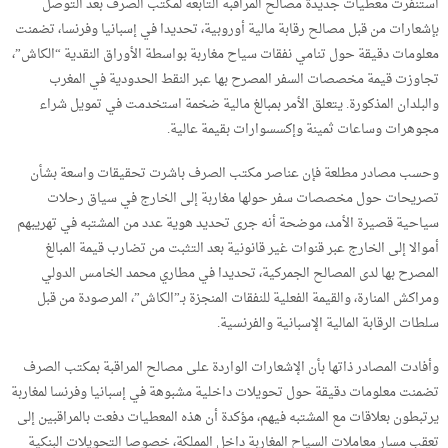
استنفرت معطيات جديدة مصالح المراقبة التابعة لمكتب الصرف بعد التوصل
بإشعارات من قبل مصالح رقابة مالية أوروبية، تحديدا في إسبانيا وفرنسا، تضمنت
معلومات دقيقة حول تنامي نفقات سياح مغاربة بواسطة الأوراق النقدية “الكاش”،
تجاوزت قيمة مخصصات السفر المصرح بها عبر النقط الحدودية في المغرب
والبلدان المذكورة. يتعلق الأمر بمبالغ مالية ضخمة استخدمت في تمويل شراء
مجوهرات وساعات ثمينة وإكسسوارات بقيمة عالية.
وحسب مصادر مطلعة فإن عناصر مكتب الصرف باشرت تحقيقات واسعة بشأن
تصريحات حول مخصصات سفر حولها مغاربة إلى الخارج في سياق رحلات
سياحية قصيرة الأمد، موضحة أنه جرى تحديد هوية عدد من المشتبه في تهريبهم
أموالا إلى الخارج عبر قنوات غير قانونية بعد التثبت من تضارب قيمة المبالغ
المصرح بها لدى المصالح الجمركية، تحديدا في مطاري محمد الخامس الدولي
ومراكش المنارة، والقيمة الفعلية للنفقات المنجزة بـ”الكاش”، المرصودة من قبل
سلطات الرقابة المالية الإسبانية والفرنسية.
وأفادت المصادر ذاتها بأن الإشعارات الواردة على مصالح المراقبة بمكتب الصرف
تضمنت معلومات دقيقة حول تحويلات داخلية مشبوهة في إسبانيا وفرنسا لمغاربة
يرتبطون بعلاقات مع المشتبه فيهم، مؤكدة أن هذه المعطيات دفعت بالمراقبين إلى
تعقب مسار معاملات السياح المغاربة داخل المملكة، خصوصا التحويلات البنكية