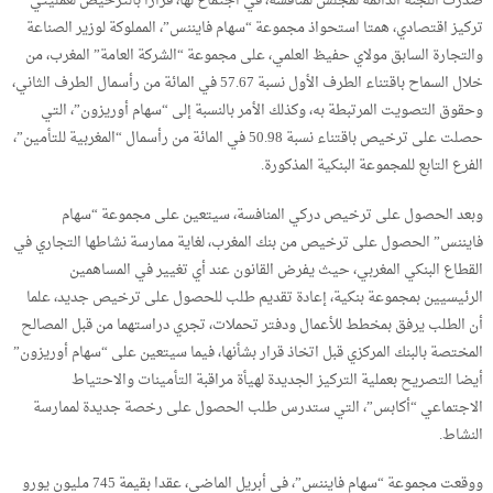
صدرت اللجنة الدائمة لمجلس لمنافسة، في اجتماع لها، قرارا بالترخيص لعمليتي
تركيز اقتصادي، همتا استحواذ مجموعة “سهام فايننس”، المملوكة لوزير الصناعة
والتجارة السابق مولاي حفيظ العلمي، على مجموعة “الشركة العامة” المغرب، من
خلال السماح باقتناء الطرف الأول نسبة 57.67 في المائة من رأسمال الطرف الثاني،
وحقوق التصويت المرتبطة به، وكذلك الأمر بالنسبة إلى “سهام أوريزون”، التي
حصلت على ترخيص باقتناء نسبة 50.98 في المائة من رأسمال “المغربية للتأمين”،
الفرع التابع للمجموعة البنكية المذكورة.
وبعد الحصول على ترخيص دركي المنافسة، سيتعين على مجموعة “سهام
فايننس” الحصول على ترخيص من بنك المغرب، لغاية ممارسة نشاطها التجاري في
القطاع البنكي المغربي، حيث يفرض القانون عند أي تغيير في المساهمين
الرئيسيين بمجموعة بنكية، إعادة تقديم طلب للحصول على ترخيص جديد، علما
أن الطلب يرفق بمخطط للأعمال ودفتر تحملات، تجري دراستهما من قبل المصالح
المختصة بالبنك المركزي قبل اتخاذ قرار بشأنها، فيما سيتعين على “سهام أوريزون”
أيضا التصريح بعملية التركيز الجديدة لهيأة مراقبة التأمينات والاحتياط
الاجتماعي “أكابس”، التي ستدرس طلب الحصول على رخصة جديدة لممارسة
النشاط.
ووقعت مجموعة “سهام فايننس”، في أبريل الماضي، عقدا بقيمة 745 مليون يورو