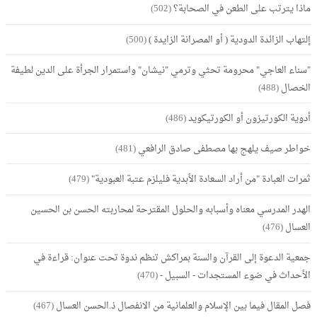
ماذا يترتب على الطعن في الصحابة؟
(502)
إلتهاب الزائدة الدودية ( أو المصرانة الزايدة )
(500)
"سناء العاجي" محرومة تحثي وترمي "نيشان" واستمرار الجرأة على الدين لطيفة
الخصال
(488)
أدوية الكورتيزون أو الكورتيكويد
(486)
خواطر صيف يلهج بها مصطفى صادق الرافعي
(481)
ثمرات العبادة "من أراد السعادة الأبدية فليلزم عتبة العبودية"
(479)
الهدر المدرسي معناه وأسبابه والحلول المقترحة لمحاربته الحسن بن الحسين
العسال
(476)
جمعية الدعوة إلى القرآن والسنة بمراكش تنظم ندوة تحت عنوان: قراءة في
الأحداث في ضوء المستجدات - السبيل -
(470)
فصل المقال فيما بين الإسلام والعلمانية من الانفصال ذ.الحسن العسال
(467)