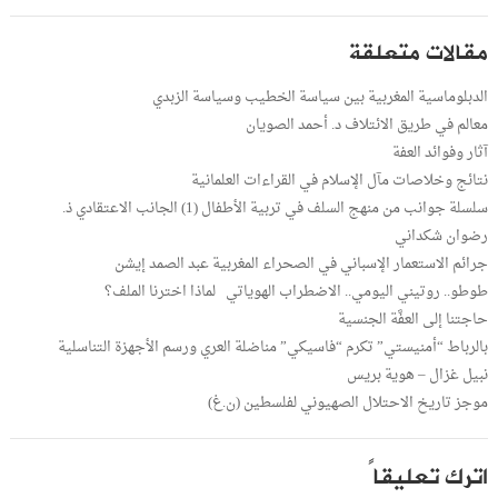
مقالات متعلقة
الدبلوماسية المغربية بين سياسة الخطيب وسياسة الزبدي
معالم في طريق الائتلاف د. أحمد الصويان
آثار وفوائد العفة
نتائج وخلاصات مآل الإسلام في القراءات العلمانية
سلسلة جوانب من منهج السلف في تربية الأطفال (1) الجانب الاعتقادي ذ.
رضوان شكداني
جرائم الاستعمار الإسباني في الصحراء المغربية عبد الصمد إيشن
طوطو.. روتيني اليومي.. الاضطراب الهوياتي لماذا اخترنا الملف؟
حاجتنا إلى العفَّة الجنسية
بالرباط “أمنيستي” تكرم “فاسيكي” مناضلة العري ورسم الأجهزة التناسلية
نبيل غزال – هوية بريس
موجز تاريخ الاحتلال الصهيوني لفلسطين (ن.غ)
اترك تعليقاً