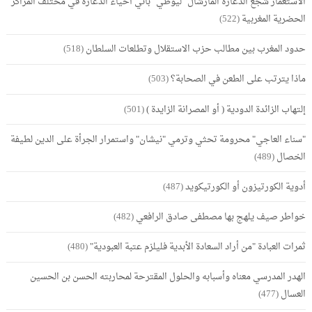
الاستعمار شجع الدعارة المارشال "ليوطي" باني أحياء الدعارة في مختلف المراكز
الحضرية المغربية
(522)
حدود المغرب بين مطالب حزب الاستقلال وتطلعات السلطان
(518)
ماذا يترتب على الطعن في الصحابة؟
(503)
إلتهاب الزائدة الدودية ( أو المصرانة الزايدة )
(501)
"سناء العاجي" محرومة تحثي وترمي "نيشان" واستمرار الجرأة على الدين لطيفة
الخصال
(489)
أدوية الكورتيزون أو الكورتيكويد
(487)
خواطر صيف يلهج بها مصطفى صادق الرافعي
(482)
ثمرات العبادة "من أراد السعادة الأبدية فليلزم عتبة العبودية"
(480)
الهدر المدرسي معناه وأسبابه والحلول المقترحة لمحاربته الحسن بن الحسين
العسال
(477)