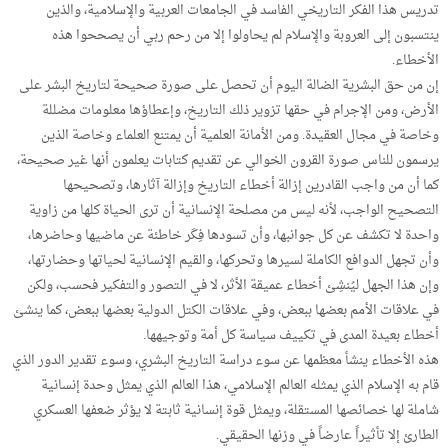
تدريس هذا الفكر التاريخي الفاسد في الجامعات العربية والإسلامية، والذين
ينتسبون إلى العروبة والإسلام لم يحاولوا إلا من رحم ربي أن يصححوا هذه
الأخطاء.
إن من حق البشرية الضالة اليوم أن تحصل على صورة صحيحة لتاريخ البشر على
الأرض، ومن الإجرام في حقها تزوير ذلك التاريخ، وإعطاؤها معلومات مضللة
وخاصة في مجال العقيدة. ومن الأمانة العلمية أن يمتنع العلماء وخاصة الذين
يرسمون للناس صورة القرون الخوالي عن تقديم كتابات يعلمون أنها غير صحيحة،
كما أن من واجب القادرين إزالة أخطاء التاريخ وإزالة آثارها، وتصحيحها
التصحيح الواجب، لأنه ليس من مصلحة الإنسانية أن ترى الحياة كلها من زاوية
واحدة لا تكشف عن كل جوانبها، وأن تسودها فِكَر خاطئة عن ماضيها وحاضرها،
وأن تجهل الدوافع الكاملة لسيرها وتحركها، والقيم الإنسانية لحياتها وحضارتها،
وإن هذا الجهل ليُنشِئ أخطاء عميقة الأثر، لا في التصور والتفكير فحسب، ولكن
في علاقات الأمم بعضها ببعض، وفي علاقات الكتل الدولية بعضها ببعض، كما ينشئ
أخطاء بعيدة المدى في تكييف سياسة كل أمة وتوجيهها.
هذه الأخطاء ينشأ معظمها عن سوء دراسة التاريخ البشري، وسوء تقدير الدور الذي
قام به الإسلام الذي يمثله العالم الإسلامي، هذا العالم الذي يمثل وحدة إنسانية
شاملة لها خصائصها المستقلة، ويمثل قوة إنسانية ثابتة لا يؤثر ضعفها العسكري
الطارئ إلا تأثيراً عارضاً في وزنها الحقيقي.