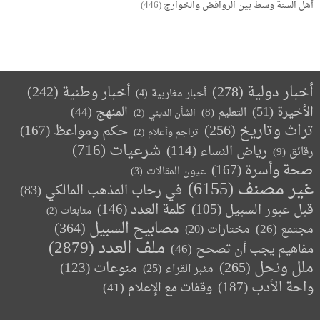
أهل السنة وسط بين الروافض والخوارج
(446)
أخبار دولية
(278)
أخبار وطنية
(242)
أخبار مغاربية
(4)
الأخيرة
(51)
المنهج
(44)
التعليم
(8)
الشأن الديني
(2)
تراث وتاريخ
(256)
حكم ومواعظ
(167)
تراجم وأعلام
(2)
(716)
شرعيات
رياض النساء
(114)
رقائق
(9)
صحة وأسرة
(167)
عيون المقالات
(3)
غير مصنف
(6155)
في رحاب المذهب المالكي
(83)
كلمة العدد
(146)
قبل عبور السبيل
(105)
متابعات
(2)
مصابيح السبيل
(364)
مجتمع
(26)
(20)
مختارات
ملف العدد
(2879)
مفاهيم يجب أن تصحح
(46)
ملل ونحل
(265)
(123)
منوعات
منبر القراء
(25)
واحة الأدب
(187)
وقفات مع الإعلام
(41)