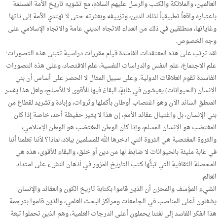
العالمين، والملائكة والكتب والرسل عليهم السلام، مع تشويه تاريخ الأمة المسلمة
باعتباره واقعاً تطبيقياً لذلك الدين، وتزييفه وبعثرته حتى لا تهتدي الأمة إلى ذاتها
وغاياتها، منطلقين في ذلك من العداء للاتجاه الديني عامة والاتجاه الإسلامي على
وجه الخصوص.
لقد ترتب على هذه المعتقدات الفاسدة قيام مقررات دراسية تتبنى هذه التصورات:
علم الاجتماع، علم النفس والدراسات النفسية، علم الاقتصاد، وعلى هذه التصورات
الفاسدة تقوم العلاقات الدولية. وعلى سبيل المثال لا الحصر على أساس أن بني
الإنسان (الحيوانات) يعيشون في غابةٍ، البقاءُ فيها للأقوى لا للأصلح، ولعل هذا يفسر
المنطق السائد الآن وهو اغتصاب أوطان بأكملها وثروات، وإبادة وتشريد لقطاع من
بني الإنسان، بل واغتيال عقائد الأمم، إن هذا لا يثير حفيظة أحد، خاصة إذا كان
المغتصَب هو الإنسان المسلم، وإذا كان الوطن المغتصَب هو الوطن الإسلامي،
والثروة المغتصبة هي الثروة التي ادخرها الله للمسلمين ببلاد، لماذا؟ لأننا تعلمنا أننا
في غابة مليئة بالحيوانات لا ضابط لها من دين أو خلق، والبقاء للأقوى، هذه هي
المحصلة الثقافية التي تبثُّها كتب التاريخ المزور في أذهان النشء على امتداد
العالم.
الشيء المؤسف والمحزن أن الذين قاموا بكتابة تاريخ الكون والعقائد والإنسان
يشغلون أعلى المناصب في الجامعات ومراكز البحث العلمي، والذين قاموا بترجمة
هذا الفكر الفاسد إلى لغتنا يحملون أعلى الدرجات العلمية، وهم الذين تحملوا تبعة