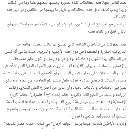
لصد الناس عنها، هذه المغالطات تقدَّم بصورة يحسبها بعضهم علماً وما هي كذلك،
ولهذا يجب كشف مثل هذه المغالطات وإظهار ما يهدمها من حقائق، ومن بين هذه
الأخطاء:
أن الدين من اختراع العقل البشري، وأن الإنسان من سلالة -القردة، وأنه لا إله، وأن
الكون خُلِق من تلقاء نفسه.
هذه المقولات من الأباطيل الشائعة التي تمتلئ بها غالب المصادر والمراجع
التاريخية المقررة والمعتمدة في دور العلم الأجنبية والعربية، حيث يدَّعى أنه ليس
من إله خالق لهذا الكون، ولا ملائكة، ولا وحي ولا رسل، والكون خلق مصادفة،
والإنسان من سلالة الحيوان (القردة) التي تطورت عن الأحياء الدنيا التي نشأت في
البرك والمستنقعات على مدار ملايين السنين، وأن الإنسان القرد كان في بداية نشأته
محدود التفكير لا يتعدى تفكيره تفكير طفل صغير بلغ الخامسة من عمره، ولم يكن
يميز بين الجمادات والكائنات الحية، وأن الدين من اختراع العقل البشري، وكذلك
الزراعة واستئناس الحيوانات. (تاريخ العالم، إعداد “ج.أ. هامرتن”، معالم تاريخ
الإنسانية إعداد هـ.ج. ولز، موسوعة تاريخ العالم، أشرف على إعدادها لانجر، قصة
الحضارة و. ديورانت، الموسوعة الأثرية العالمية لـ”كوتريل”، حضارة مصر والشرق
القديم، أ.د.محمد أنور شكري وآخرون).
وتزداد الأباطيل شناعة حينما يزعم “أدولف ارمان” في كتابه: “ديانة مصر القديمة”