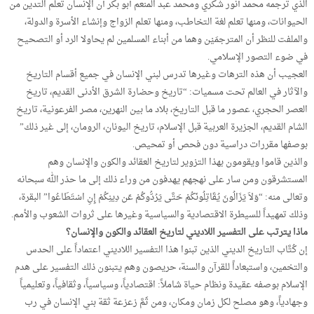
الذي ترجمه محمد أنور شكري ومحمد عبد المنعم أبو بكر أن الإنسان تعلم التدين من
الحيوانات، ومنها تعلم لغة التخاطب، ومنها تعلم الزواج وإنشاء الأسرة والدولة،
والملفت للنظر أن المترجمَيْن وهما من أبناء المسلمين لم يحاولا الرد أو التصحيح
في ضوء التصور الإسلامي.
العجيب أن هذه الترهات وغيرها تدرس لبني الإنسان في جميع أقسام التاريخ
والآثار في العالم تحت مسميات: “تاريخ وحضارة الشرق الأدنى القديم، تاريخ
العصر الحجري، عصور ما قبل التاريخ، بلاد ما بين النهرين، مصر الفرعونية، تاريخ
الشام القديم، الجزيرة العربية قبل الإسلام، تاريخ اليونان، الرومان، إلى غير ذلك”
بوصفها مقررات دراسية دون فحص أو تمحيص.
والذين قاموا ويقومون بهذا التزوير لتاريخ العقائد والكون والإنسان وهم
المستشرقون ومن سار على نهجهم يهدفون من وراء ذلك إلى ما حذر الله سبحانه
وتعالى منه: “وَلاَ يَزَالُونَ يُقَاتِلُونَكُمْ حَتَّى يَرُدُّوكُمْ عَن دِينِكُمْ إِنِ اسْتَطَاعُوا” البقرة،
وذلك تمهيداً للسيطرة الاقتصادية والسياسية وغيرها على ثروات الشعوب والأمم.
ماذا يترتب على التفسير اللاديني لتاريخ العقائد والكون والإنسان؟
إن كُتَّاب التاريخ الديني الذين تبنوا هذا التفسير اللاديني اعتماداً على الحدس
والتخمين، واستبعاداً للقرآن والسنة، حريصون وهم يتبنون ذلك التفسير على هدم
الإسلام بوصفه عقيدة ونظام حياة شاملاً: اقتصادياً، وسياسياً، وثقافياً، وتعليمياً
وجهادياً، وهو مصلح لكل زمان ومكان، ومن ثَمَّ زعزعة ثقة بني الإنسان في رب