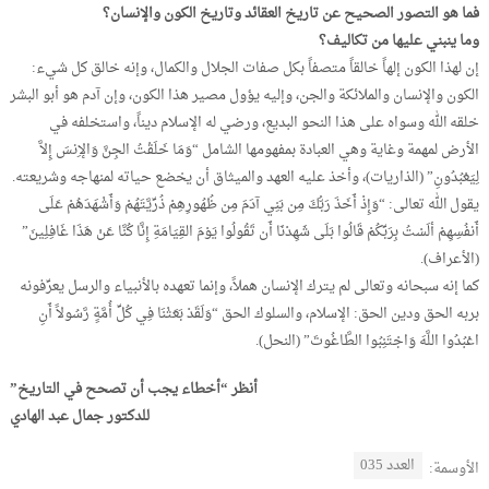
فما هو التصور الصحيح عن تاريخ العقائد وتاريخ الكون والإنسان؟
وما ينبني عليها من تكاليف؟
إن لهذا الكون إلهاً خالقاً متصفاً بكل صفات الجلال والكمال، وإنه خالق كل شيء:
الكون والإنسان والملائكة والجن، وإليه يؤول مصير هذا الكون، وإن آدم هو أبو البشر
خلقه الله وسواه على هذا النحو البديع، ورضي له الإسلام ديناً، واستخلفه في
الأرض لمهمة وغاية وهي العبادة بمفهومها الشامل “وَمَا خَلَقْتُ الجِنَّ وَالإِنسَ إِلاَّ
لِيَعْبُدُونِ” (الذاريات)، وأخذ عليه العهد والميثاق أن يخضع حياته لمنهاجه وشريعته.
يقول الله تعالى: “وَإِذْ أَخَذَ رَبُّكَ مِن بَنِي آدَمَ مِن ظُهُورِهِمْ ذُرِّيَّتَهُمْ وَأَشْهَدَهُمْ عَلَى
أَنفُسِهِمْ ألَسْتُ بِرَبِّكُمْ قَالُوا بَلَى شَهِدْنَا أَن تَقُولُوا يَوْمَ القِيَامَةِ إِنَّا كُنَّا عَنْ هَذَا غَافِلِينَ”
(الأعراف).
كما إنه سبحانه وتعالى لم يترك الإنسان هملاً، وإنما تعهده بالأنبياء والرسل يعرِّفونه
بربه الحق ودين الحق: الإسلام، والسلوك الحق “وَلَقَدْ بَعَثْنَا فِي كُلِّ أُمَّةٍ رَّسُولاً أَنِ
اعْبُدُوا اللَّهَ وَاجْتَنِبُوا الطَّاغُوتَ” (النحل).
أنظر “أخطاء يجب أن تصحح في التاريخ”
للدكتور جمال عبد الهادي
العدد 035
الأوسمة: