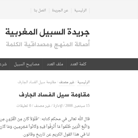
الرئيسية
عن الجريدة
اتصل بنا
جريدة السبيل المغربية
أصالة المنهج ومصداقية الكلمة
كلمة العدد
ملف العدد
مصابيح السبيل
شرع
الرئيسية
/
غير مصنف
/
مقاومة سيل الفساد الجارف
مقاومة سيل الفساد الجارف
15 سبتمبر, 2008
الإدارة
0 تعليقات
/
/
غير مصنف
/
قال الله تعالى في محكم كتابه: “فَلَوْلاَ كَانَ مِنَ الْقُرُونِ مِن قَبْلِكُمْ أُو
وَاتَّبَعَ الَّذِينَ ظَلَمُواْ مَا أُتْرِفُواْ فِيهِ وَكَانُواْ مُجْرِمِينَ، و
لنا في هذا القول الكريم عن تاريخ وقانون.