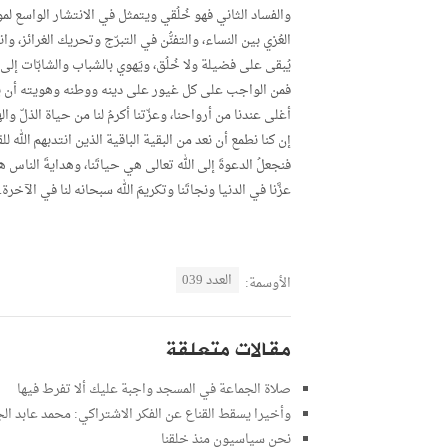
والفساد الثاني فهو خُلُقي ويتمثل في الانتشار الواسع 
العُرْي بين النساء، والتفنُّن في التبرّج وتحريك الغرائز، وا
يُبقى على فضيلة ولا خُلُق، ويَهوي بالشباب والشابّات إ
فمن الواجب على كل غيور على دينه ووطنه وهويته أن يبذ
أغلى عندنا من أرواحنا، وعزّتنا أكرمُ لنا من حياة الذ
إن كنا نطمع أن نعد من البقية الباقية الذين انتدبهم الله ل
فنجعلُ الدعوةَ إلى الله تعالى هي حياتَنا، وهدايةَ الناس ه
عزَّنا في الدنيا ونجاتَنا وتكريمَ الله سبحانه لنا في الآخرة.
العدد 039
الأوسمة:
مقالات متعلقة
صلاة الجماعة في المسجد واجبة عليك ألا تفرط فيها
وأخيرا يسقط القناع عن الفكر الاشتراكي: محمد عابد ال
نحن سياسيون منذ خلقنا