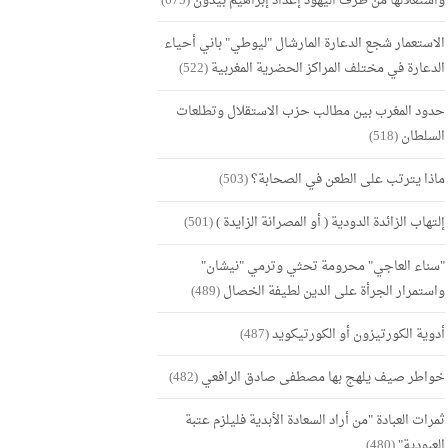
واستغلالها من طرف اليهود إعداد إبراهيم بيدون
(675)
الاستعمار شجع الدعارة المارشال "ليوطي" باني أحياء
الدعارة في مختلف المراكز الحضرية المغربية
(522)
حدود المغرب بين مطالب حزب الاستقلال وتطلعات
السلطان
(518)
ماذا يترتب على الطعن في الصحابة؟
(503)
إلتهاب الزائدة الدودية ( أو المصرانة الزايدة )
(501)
"سناء العاجي" محرومة تحثي وترمي "نيشان"
واستمرار الجرأة على الدين لطيفة الخصال
(489)
أدوية الكورتيزون أو الكورتيكويد
(487)
خواطر صيف يلهج بها مصطفى صادق الرافعي
(482)
ثمرات العبادة "من أراد السعادة الأبدية فليلزم عتبة
العبودية"
(480)