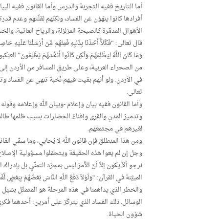
أما التاريخ ففيه التجربة والدرس وأما القانون ففيه البيان
أفرادها كانوا ينهَوْن عن الفساد، ولكنّهم لقلّتهم وعدم قدرت
الأهوال المدمِّرة كالصيحة المزلزلة، والرياح العاتية، وا
قال تعالى: “فَكُلاًّ أَخَذْنَا بِذَنبِهِ فَمِنْهُم مَّنْ أَرْسَلْنَا عَلَيْهِ حَاصِبا
وَمَا كَانَ اللَّهُ لِيَظْلِمَهُمْ وَلَكِن كَانُوا أَنفُسَهُمْ يَظْ
من الصحراء العربية، وعلى طريق المسافر من الأردن إلى 
في الأردن. ولو أنهم بقيت فيهم نُخبة تنهى عن الفساد وتنشر
تعالى.
وأما القانون ففيه بيان وإعلام -وبيان الله وإعلامه وقوله 
وتدميرُ المدنِ والقرى وإفناءُ الحضارات بسبب ظلمها ط
لغيرهم في مجتمعهم.
ومن هذا المنطلق فإن قانون الله لا يُحابي، وما سمِّي القانون ق
وجل إن لم يعوا هذه الحقيقة ويتحمّلوا مسؤولية الإصلاح
نرجو ألاّ يكون إلاّ أنّ الأمرَ ليس بمجرّد التمنِّي بل بإدرا
المبيَّنة في القرآن: “وَلَوْلاَ دَفْعُ اللّهِ النَّاسَ بَعْضَهُمْ بِبَعْضٍ لَّ
والخطر الذي يداهمنا في هذه المرحلة هو المتمثّل بسَيْل ج
الوسائل. ذلك الفساد الذي يتركّز على أمرين: أحدهما فكر
شؤون الحياة.