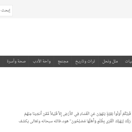
يات
ملل ونحل
تراث وتاريخ
مجتمع
واحة الأدب
صحة وأسرة
ْلُواْ بَقِيَّةٍ يَنْهَوْنَ عَنِ الْفَسَادِ فِي الأَرْضِ إِلاَّ قَلِيلاً مِّمَّنْ أَنجَيْنَا مِنْهُمْ
َمَا كَانَ رَبُّكَ لِيُهْلِكَ الْقُرَى بِظُلْمٍ وَأَهْلُهَا مُصْلِحُونَ” هود، فالله سبحانه وتعالى يكشف