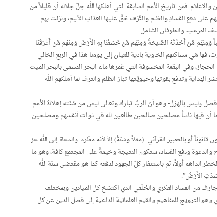
 والإعلام. فمن تاريخ الأمم السابقة التي أهلكها الله جلّ جلاله أن قليلاً من
هم على دفع الفسادِ والظلم والتَّرَف حَقَّ عليها العذاب الأليم، ونزلت بهم
لخسف المرعب، والطوفان الشامل..
ً وَمِنْهُم مَّنْ أَخَذَتْهُ الصَّيْحَةُ وَمِنْهُم مَّنْ خَسَفْنَا بِهِ الْأَرْضَ وَمِنْهُم مَّنْ أَغْرَقْنَا
لِمُونَ” العنكبوت، فها هي مساكنهم الخاوية بادية للعيان إلى يومنا هذا في الربع الخالي
الحجاز، وفي البقعة المخسوفة التي غمرها ماء البحر المسمى بالبحر الميت
 الهداية وتدفع بقوتها وحيويَّتها تيّارَ الظلم والترف لما أهلكهم الله
فصل وليس بالهزل- وهو أنّ الربَّ تبارك وتعالى ليس من سُنّته إهلاكُ الأمم
الما أن فيها ناساً مصلحين صالحين طائعين لله في ذوات أنفسهم ومصلحين
انوناً أو بالتعبير القرآني: (مثلاً وسُنّةً) إلاّ لأنه مطّرد. والدعاة إلى الله عز
 والدعوة ودفع الفساد، ستكون النتيجة وخيمةً على المجتمع كافة، وهو ما
ك الخطر الداهم أولاً، ثم باستنفار كلّ الجهود لدفعه كما هو مقتضى سنّة الله
فَسَدَتِ الأَرْضُ”.
ارف من الفساد الفكري والخُلُقي الذي اكْتَسَحَ كل الميادين وبمختلف
ي وهو الترويج للمفاهيم والقيم العلمانية الداعية إلى فصل الدين عن كل