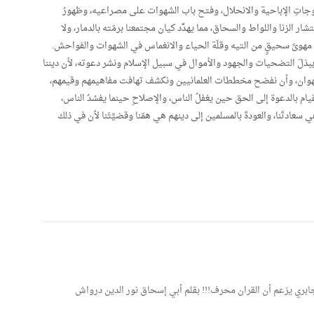
لموجاتِ الإباحية والانحلال، وفتح باب الشهوات على مصراعيه، وظهورُ
نتشار الزنا واللواط والسحاق، مما يهدِّد كيان مجتمعنا برمّته بالدمار، ولا
لى مهوىً سحيقٍ من التيه وقلّة الحياء والانغماس في الشهوات والفواحش.
لَ التضحيات والجهود والأموال في سبيل الإسلام ونشر دعوته، لأن ديننا
لّ والهوان، وأن نفضح مخططات العلمانيين ونكشف تهافت مفاهيمهم وقيمهم،
لقيام بالدعوة إلى الحق حين يغفلُ الناس، والإصلاحِ حينما يفسُدُ الناس،
ي سعادتَنا، والعودةَ بالمسلمين إلى دينهم هي همّنا وقضيَّتَنا لأن في ذلك
جابري يزعم أن القران محرف!!! بقلم أبي إسحاق نور الدين درواش