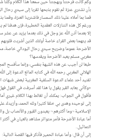
وكم كانت فرحتنا وبهجتنا حين سمعنا هذا الكلام وكلنا ش
بأن نشتري عنزة ثم نقوم بذبحها تقربا إلى سيدي رحال ا
قمنا بما أملاه علينا ذلك السمسار فاشترينا العنزة، وقمنا ب
ورغم كل هذه التنازلات العقدية الخطيرة، فإن هدفنا لم ي
إلا بعدما أذن الله عز وجل في ذلك بعدما يزيد عن عشر سن
قد يتهمنا بعض القراء خاصة أولئك الذين أشربت قلوبهم مح
الأضرحة عموما وضريح سيدي رحال البودالي خاصة، محض
مغربي مسلم يعبد الأضرحة ويقدسها؟
طبعا لن أجيب عن هذه الشبهة بنفسي، وإنما سأفسح المجال 
الهلالي المغربي رحمه الله في كتابه الماتع الدعوة إلى الله ف
تفنيد أحد علماء الدعوة السلفية المغربية لبعض شبهات ال
«وكأني بعابد القبر يقول يا هذا لقد أسرفت في القول فهل ي
فأقول في الجواب: يمكنك أن تغالط بهذا الكلام غيري أما أ
إلى توحيده وهدى بي خلقا كثيرا ولله الحمد، وأزيدك عل
الإسلامية ¬وما أكثرهم ¬ يعبدون القبور والأنصاب بل و
أما عبادة الأضرحة فأمر متواتر مشاهد بالعيان في أكثر ال
التماثيل..
إلى أن قال: وأما عبادة الحمير فأذكر فيها القصة التالية: