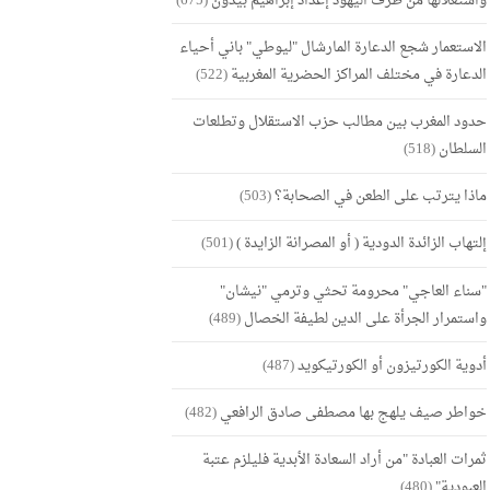
واستغلالها من طرف اليهود إعداد إبراهيم بيدون
(675)
الاستعمار شجع الدعارة المارشال "ليوطي" باني أحياء
الدعارة في مختلف المراكز الحضرية المغربية
(522)
حدود المغرب بين مطالب حزب الاستقلال وتطلعات
السلطان
(518)
ماذا يترتب على الطعن في الصحابة؟
(503)
إلتهاب الزائدة الدودية ( أو المصرانة الزايدة )
(501)
"سناء العاجي" محرومة تحثي وترمي "نيشان"
واستمرار الجرأة على الدين لطيفة الخصال
(489)
أدوية الكورتيزون أو الكورتيكويد
(487)
خواطر صيف يلهج بها مصطفى صادق الرافعي
(482)
ثمرات العبادة "من أراد السعادة الأبدية فليلزم عتبة
العبودية"
(480)