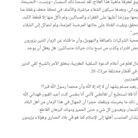
وق لمعرفة ماهية هذا العلاج، لقد نصحنا ذلك السمسار ¬وبئست ¬النصيحة،
لبودالي، وبعدها سيكون الشفاء مباشرة، وللأسف في لحظة ضعف وغفلة منا
ذبحها، ووزعنا أغلبها على الفقراء والمساكين، ولم نأكل منها إلا قطعة الكبد،
تحقق، وبقيت الفتاة على حالتها المرضية المزمنة، ولم تتماثل إلى الشفاء
ين”.
بة الشركيات بالمبالغة والتهويل، وأن ما قلناه عن الزوار الذين يزورون
 افتراء وكذب من نسج بنات خيالنا، متسائلين: هل يعقل أن يوجد
لعلم من أعلام الدعوة السلفية المغربية، يتعلق الأمر بالشيخ تقي الدين
ي أقطار مختلفة ص23- 26.
قبوريين:
عبد مسلم يشهد أن لا إله إلا الله وأن محمدا رسول الله قبرا؟
نا فلا تستطيع أن تغالطني لأنني أنا بنفسي كنت أعبد القبور، فهداني الله
ى ذلك ما يخرسك ويلقمك حجرا أن الجهال في هذا الزمان من أهل البلاد
الأشجار، ويعبدون كل شيء حتى الحمير ودونك البرهان القاطع:
بلدان المنتسب أهلها إلى الإسلام كما هو في بلاد النصارى وهؤلاء يزيدون