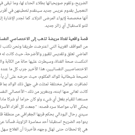
الضريح، وتقوم صويحباتها بطلاء الحناء لها، وما تبقى ف
التعجيل بقدوم عريس جديد سيتقدم لخطبتهن في أقرب الأو
أنها مخصصة لإيواء المرضى النزلاء. كما تجدر الإشارة إل
للتو لاستقبال أي زائر جديد.
قصة واقعية لفتاة مريضة تذهب إلى الاختصاصي النفسان
من المواقف الغريبة التي اعترضت طريقنا ونحن نكتب تح
الماضي تعلق وتقديس للقبور والأضرحة، حيث كانت له فت
انتكست صحة الفتاة، وسيطرت عليها حالة من الكآبة والر
الاختصاصيين النفسانيين، هذا الأخير جرب كل ما عنده م
نصيحة شيطانية للوالد المكلوم، حيث حرضه على أن يأخذ
تضافرت عوامل مختلفة تمثلت في جهل ذلك الوالد بما قد
كانت تعاني منها ابنته، وبتغرير من ذلك ¬الأخصائي النف
مستعدا للقيام بفعل أي شيء ولو كان حراما أو شركا مادام
يحكي الأب مواصلا سرد قصته: “جمعت كل أفراد الأسرة بم
سيدي رحال البودالي بحكم قربها الجغرافي من منطقة قل
يتواجد الضريح استقبلنا أحد سماسرة الزاوية، فسألنا عن س
هي إلا لحظات حتى تهلل وجهه، فأخبرنا أن العلاج سهل