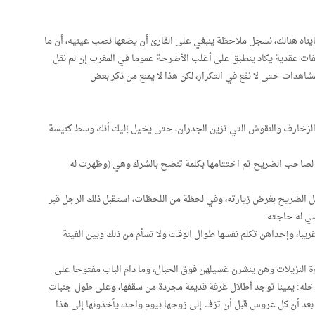
ايناه هنالك، نسجل ملاحظة ينبغي على القارئ أن يضعها نصب عينيه، أن ما
فات عقدية يكاد ينطبق على أغلب الأضرحة عموما في المغرب إن لم نقل
مشاهدات حتى لا نقع في التكرار، لكن هذا لا يمنع من ذكر بعض
 الزخارف والنقوش التي تزين الجدران، حتى يخيل إليك أنك وسط كنيسة
 لصاحب الضريح تم اختتامها بكلمة تنضح بالشرك وهي (وظهرت له
خل الضريح بغرض زيارته، وفي لحظة من اللحظات، استقبل ذلك الرجل قبر
ي له حاجته.
يبا، وإحداهن تكلم نفسها طوال الوقت ولا تسأم من ذلك وبين الفينة
وة النزيلات وهن ينشرن غسيلهن فوق الحبال، وما دام الباب مفتوحا على
اخله: يمينا توجد أطلال غرفة قديمة مجردة من سقفها، وعلى طول جنبات
ا بعد أن كل عروس قبل أن تزف إلى زوجها بيوم واحد، يأخذونها إلى هذا