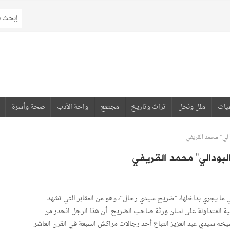
يات
ملل ونحل
تراث وتاريخ
مجتمع
واحة الأدب
صحة وأسرة
لي” محمد القريفي
ودالي” محمد القريفي
ما يجري بداخلها، “ضريح سيدي رحال”، وهو من المقابر التي تشهد
ربية المتداولة على لسان ورثة صاحب الضريح: أن هذا الرجل انحدر من
ه سيدي عبد العزيز التباع أحد رجالات مراكش السبعة في القرن العاشر