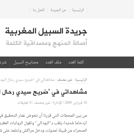
الرئيسية
عن الجريدة
اتصل بنا
جريدة السبيل المغربية
أصالة المنهج ومصداقية الكلمة
كلمة العدد
ملف العدد
مصابيح السبيل
شرع
الرئيسية
/
غير مصنف
/
مشاهداتي في “ضريح سيدي رحال البودا
مشاهداتي في “ضريح سيدي رحال الب
16 فبراير, 2009
الإدارة
0 تعليقات
/
/
غير مصنف
/
من بين المحطات التي قررنا أن نخوض غمار التحقيق في 
ازدحاما شديدا، يلقب بـ”البودالي” وتقول الروايات المغ
الصحراء من قبيلة تمدولت ودخل مراكش وتتلمذ على شيخ