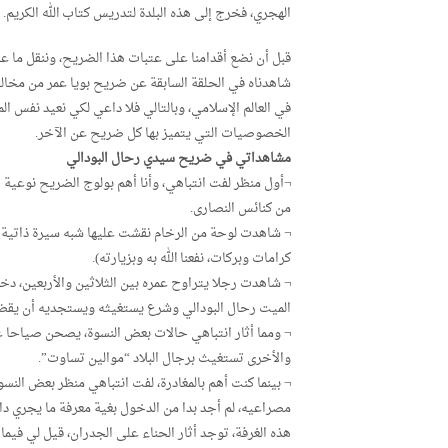
الهجري، فخرج إلى هذه البلدة لتدريس كتاب الله الكريم.
قبل أن نضع أقدامنا على عتبات هذا الضريح، وننقل ما ع
شاهدناه في الحلقة السابقة عن ضريح بويا عمر من مخال
في العالم الإسلامي، وبالتالي فلا داعي لكي نعيد نفس ال
الخصوصيات التي يتميز بها كل ضريح عن الآخر.
مشاهداتي في ضريح سيدي رحال البودالي
¬أول منظر لفت انتباهي، وأنا أهم بولوج الضريح نوعية
من كنائس النصارى.
¬ شاهدت لوحة من الرخام نقشت عليها شبه سيرة ذاتية
كرامات وبركات، نفعنا الله به وبزيارته).
¬ شاهدت رجلا يتراوح عمره بين الثلاثين والأربعين، د
الميت رحال البودالي وشرع يستغيثه ويستجديه أن يقض
¬ ومما أثار انتباهي حالات بعض النسوة، يصحن صياحا غر
والأخرى تستغيث برجال البلاد “موالين تساوت”.
¬ بينما كنت أهم بالمغادرة، لفت انتباهي منظر بعض النس
مصراعيه، لم أجد بدا من الدخول بغية معرفة ما يجري د
هذه الغرفة، توجد أثار الحناء على الجدران، قيل لي فيم