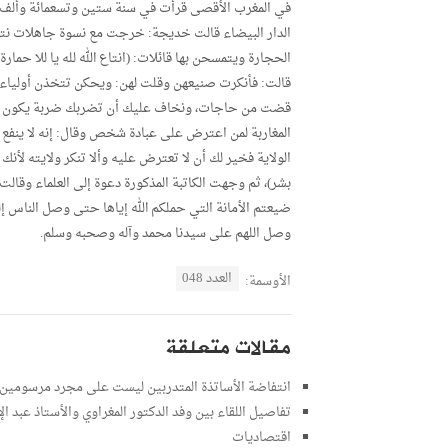
في المغرب الأقصى قرأت في سنة ستين وتسعمائة وألف بت
الدار البيضاء قالت خديجة: خرجت مع نسوة جاهلات نتجو
الحجارة ويتمسحن بها قائلات: (انتاع الله لله يا للا حمارة)
قالت: فأنكرت صنيعهن وقلت لهن: ويحكن تتخذن أولياء ح
قضت من حاجات، ونخاف عليك أن تضربك ضربة يكون فيه
المغاربة لمن اعترض على عبادة شخص وقال: إنه لا ينفع و
الولاية فخير لك أن لا تعترض عليه وألا تنكر ولايته ل
بشر)، ثم وجهت الكاتبة المذكورة دعوة إلى العلماء وقالت: 
ضيعتم الأمانة التي حملكم الله إياها حتى وصل الناس إلى
وصل اللهم على سيدنا محمد وآله وصحبه وسلم.
العدد 048
الأوسمة:
مقالات متعلقة
انتفاضة الأساتذة المتدربين ليست على مجرد مرسومي
تفاصيل اللقاء بين وفد الدكتور المغراوي والأستاذ عبد الإ
اقتصاديات