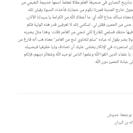
اريخ النصارى في صحيفة العلم مقالا لمعلمة اسمها خديجة النعيمي من
ل خارج المدينة فمررنا بكوم من حجارة، فأخذت النسوة يقبلن تلك
 معناه نسألك متاع الله، أي: ما أعطاك الله من الكرامة يا سيدتنا الأتان،
تى من الحمير، فقلن لي: اسكتي إنك لا تعرفين قدر هذه الولية فكم
ا حتفك فسلمي للفارغ لكي تنجي من العامر (قلت: وهذا مثل يضربه
لا يضر يقول له عباده “سلم للخاوي تنج من العامر” معناه هب أنه فارغ من
أنك إن استمررت في الإنكار يخشى عليك أن تصادف وليا حقيقيا فيصيبك
يا علماء الدين اتقوا الله وعلموا الناس توحيد الله وشعائر دينهم، فإنكم
 عبادة الحمير دون الله.
ن بوجمعة حدوش
له بن كيران