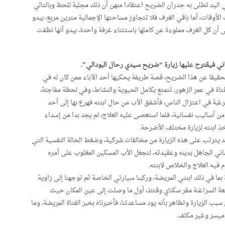
ي اليد تطلى به جدران الضريح اعتقادا منهن أن ذلك مجلبة للحظ وبالتالي
قات، أما باقي الغرف فلا تتجاوز مساحتها الإجمالية مترين مربع، يبدو
ى أن كل الغرف مملوءة عن كاملها باستثناء غرفة واحدة، يبدو أنها نظفت
ي فيقترح عليها زيارة “ضريح سيدي رحال البودالي”.
قيقا عن هذا الضريح، قصة طريفة يحكيها أحد الآباء ممن كان له في
اة في عمر الزهور، تتمتع بكامل الحيوية والنشاط، وفي لحظة مفاجئة،
غبة في اعتزال الناس، فأشفق الأب من حال ابنته فهرع بها إلى أحد
ن أساليب نفسانية، فلما استعصى عليه العلاج، لم يجد بدا من إسداء
 ابنته لزيارة مختلف الأضرحة.
 يترتب على هذه الزيارة من مخالفات شركية، وضغط الحالة النفسية التي
ساني الجاهل بدينه وعقيدته، لتجعل الأب المسكين المغلوب على أمره
 فيه العلاج والخلاص لابنته.
ا في ذلك ابنتي المريضة، وركبنا سيارتي الخاصة ثم توجهنا إلى زاوية
عة السراغنة مقر سكناي وقتئذ، أول ما وصلت إلى عين المكان حيث
بب الزيارة وتظاهر بأنه يود مساعدتنا، فأخبرناه بخبر الفتاة المريضة، وما
 ميسر وغير مكلف.