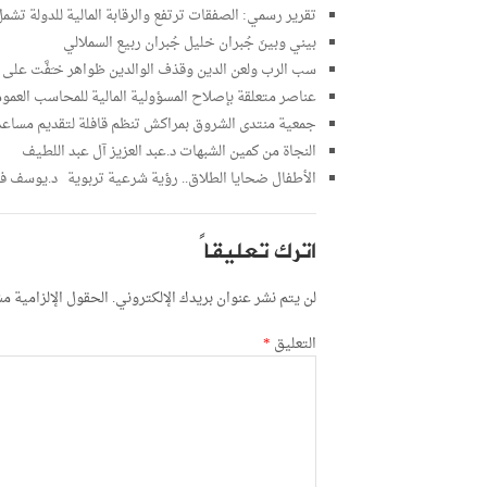
تقرير رسمي: الصفقات ترتفع والرقابة المالية للدولة تشمل 271 مقاول
بيني وبينَ جُبران خليل جُبران ربيع السملالي
سب الرب ولعن الدين وقذف الوالدين ظواهر خـَفَّت عل
عناصر متعلقة بإصلاح المسؤولية المالية للمحاسب العمو
جمعية منتدى الشروق بمراكش تنظم قافلة لتقديم مساعدا
النجاة من كمين الشبهات د.عبد العزيز آل عبد اللطيف
الأطفال ضحايا الطلاق.. رؤية شرعية تربوية د.يوسف ف
اترك تعليقاً
لن يتم نشر عنوان بريدك الإلكتروني.
الحقول الإلزامية مشا
التعليق
*