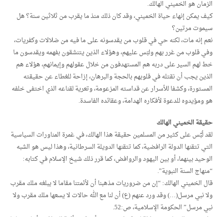
الزمان هو الخميني الهالك.
كيف يمكن إنهاء حياة الخميني، وقد كان ذلك منذ ما يقرب من ثلاثين سنة؟ هل
سيموت مرتين؟
نعم إنه مات، لكنه حي في قلوب من يقدسونه على ما فيه من ضلالات وكفريات،
وفي قلوب من غرر بهم ولبّس عليهم، وهؤلاء الذين يتنشقون بفهمه ويقدسون ما
خط لهم السير على دربه هم المستهدفون من خلال عقولهم وإيمانهم، هؤلاء هم
الذين يجب أن نقتله في قلوبهم بالحجة والبرهان، إزاحة للغطاء عن حقيقته
المستورة، وكشفا للأسرار عن قداسته المزعومة، وتعرية لقناعه الذي اختفى خلفه
هو ومؤيدوه للدعوة لأفكاره الهدامة، وعقائده الفاسدة.
حقيقة الخميني الهالك
لقد لُبِّس على كثير من المسلمين حقيقة هذا الهالك، في غمرة المناورات السياسية
التي تتقنها الدولة الرافضية، كما تتقنها الدويلة السرطانية، وهذا ليس هو الشبه
الوحيد بينهما، أو بين اليهود والروافض، كما قرر ذلك شيخ الإسلام في كتابه:
“منهاج السنة النبوية”.
قال الخميني الهالك: “إن من ضروريات مذهبنا أن لأئمتنا مقاما لا يبلغه ملك مقرب
ولا نبي مرسل(…) وقد ورد عنهم (ع) أن لنا مع الله حالات لا يسعها ملك مقرب ولا
نبي مرسل” الحكومة الإسلامية، ص:52.