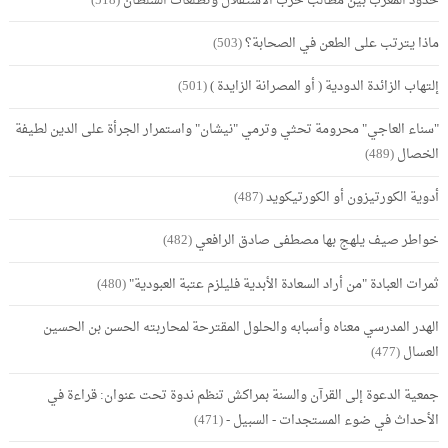
حدود المغرب بين مطالب حزب الاستقلال وتطلعات السلطان
(518)
ماذا يترتب على الطعن في الصحابة؟
(503)
إلتهاب الزائدة الدودية ( أو المصرانة الزايدة )
(501)
"سناء العاجي" محرومة تحثي وترمي "نيشان" واستمرار الجرأة على الدين لطيفة
الخصال
(489)
أدوية الكورتيزون أو الكورتيكويد
(487)
خواطر صيف يلهج بها مصطفى صادق الرافعي
(482)
ثمرات العبادة "من أراد السعادة الأبدية فليلزم عتبة العبودية"
(480)
الهدر المدرسي معناه وأسبابه والحلول المقترحة لمحاربته الحسن بن الحسين
العسال
(477)
جمعية الدعوة إلى القرآن والسنة بمراكش تنظم ندوة تحت عنوان: قراءة في
الأحداث في ضوء المستجدات - السبيل -
(471)