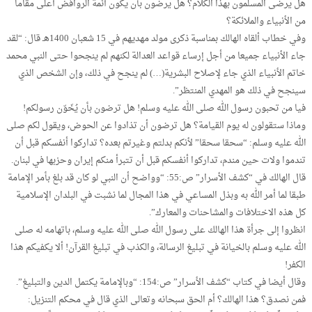
هل يرضى المسلمون بهذا الكلام؟ هل يرضون بأن يكون أئمة الروافض أعلى مقاما
من الأنبياء والملائكة؟
وفي خطاب ألقاه الهالك بمناسبة ذكرى مولد مهديهم في 15 شعبان 1400هـ قال: “لقد
جاء الأنبياء جميعا من أجل إرساء قواعد العدالة لكنهم لم ينجحوا حتى النبي محمد
خاتم الأنبياء الذي جاء لإصلاح البشرية(…) لم ينجح في ذلك، وإن الشخص الذي
سينجح في ذلك هو المهدي المنتظر”.
فيا من تحبون رسول الله صلى الله عليه وسلم! هل ترضون بأن يُخَوّن رسولكم!
وماذا ستقولون له يوم القيامة؟ هل ترضون أن تذادوا عن الحوض، ويقول لكم صلى
الله عليه وسلم: “سحقا سحقا” لأنكم بدلتم وغيرتم بعده؟ تداركوا أنفسكم قبل أن
تندموا ولات حين مندم، تداركوا أنفسكم قبل أن تتبرأ منكم إيران وحزبها في لبنان.
قال الهالك في “كشف الأسرار” ص:55: “وواضح أن النبي لو كان قد بلغ بأمر الإمامة
طبقا لما أمر الله به وبذل المساعي في هذا المجال لما نشبت في البلدان الإسلامية
كل هذه الاختلافات والمشاحنات والمعارك”.
انظروا إلى جرأة هذا الهالك على رسول الله صلى الله عليه وسلم، باتهامه له صلى
الله عليه وسلم بالخيانة في تبليغ الرسالة، والكذب في تبليغ القرآن! ألا يكفيكم هذا
الكفر!
وقال أيضا في كتاب “كشف الأسرار” ص:154: “وبالإمامة يكتمل الدين والتبليغ”.
فمن نصدق؟ هذا الهالك؟ أم الحق سبحانه وتعالى الذي قال في محكم التنزيل: