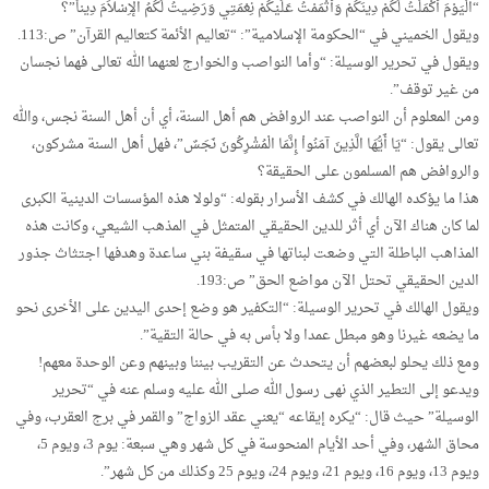
“الْيَوْمَ أَكْمَلْتُ لَكُمْ دِينَكُمْ وَأَتْمَمْتُ عَلَيْكُمْ نِعْمَتِي وَرَضِيتُ لَكُمُ الإِسْلاَمَ دِيناً”؟
ويقول الخميني في “الحكومة الإسلامية”: “تعاليم الأئمة كتعاليم القرآن” ص:113.
ويقول في تحرير الوسيلة: “وأما النواصب والخوارج لعنهما الله تعالى فهما نجسان
من غير توقف”.
ومن المعلوم أن النواصب عند الروافض هم أهل السنة، أي أن أهل السنة نجس، والله
تعالى يقول: “يَا أَيُّهَا الَّذِينَ آمَنُواْ إِنَّمَا الْمُشْرِكُونَ نَجَسٌ”، فهل أهل السنة مشركون،
والروافض هم المسلمون على الحقيقة؟
هذا ما يؤكده الهالك في كشف الأسرار بقوله: “ولولا هذه المؤسسات الدينية الكبرى
لما كان هناك الآن أي أثر للدين الحقيقي المتمثل في المذهب الشيعي، وكانت هذه
المذاهب الباطلة التي وضعت لبناتها في سقيفة بني ساعدة وهدفها اجتثاث جذور
الدين الحقيقي تحتل الآن مواضع الحق” ص:193.
ويقول الهالك في تحرير الوسيلة: “التكفير هو وضع إحدى اليدين على الأخرى نحو
ما يضعه غيرنا وهو مبطل عمدا ولا بأس به في حالة التقية”.
ومع ذلك يحلو لبعضهم أن يتحدث عن التقريب بيننا وبينهم وعن الوحدة معهم!
ويدعو إلى التطير الذي نهى رسول الله صلى الله عليه وسلم عنه في “تحرير
الوسيلة” حيث قال: “يكره إيقاعه “يعني عقد الزواج” والقمر في برج العقرب، وفي
محاق الشهر، وفي أحد الأيام المنحوسة في كل شهر وهي سبعة: يوم 3، ويوم 5،
ويوم 13، ويوم 16، ويوم 21، ويوم 24، ويوم 25 وكذلك من كل شهر”.