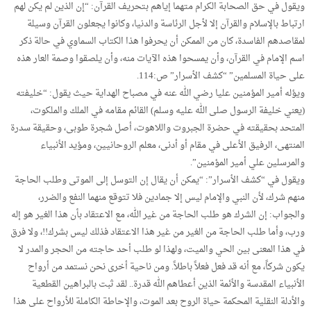
ويقول في حق الصحابة الكرام متهما إياهم بتحريف القرآن: “إن الذين لم يكن لهم
ارتباط بالإسلام والقرآن إلا لأجل الرئاسة والدنيا، وكانوا يجعلون القرآن وسيلة
لمقاصدهم الفاسدة، كان من الممكن أن يحرفوا هذا الكتاب السماوي في حالة ذكر
اسم الإمام في القرآن، وأن يمسحوا هذه الآيات منه، وأن يلصقوا وصمة العار هذه
على حياة المسلمين” “كشف الأسرار” ص:114.
ويؤله أمير المؤمنين عليا رضي الله عنه في مصباح الهداية حيث يقول: “خليفته
(يعني خليفة الرسول صلى الله عليه وسلم) القائم مقامه في الملك والملكوت،
المتحد بحقيقته في حضرة الجبروت واللاهوت، أصل شجرة طوبى، وحقيقة سدرة
المنتهى، الرفيق الأعلى في مقام أو أدنى، معلم الروحانيين، ومؤيد الأنبياء
والمرسلين علي أمير المؤمنين”.
ويقول في “كشف الأسرار”: “يمكن أن يقال إن التوسل إلى الموتى وطلب الحاجة
منهم شرك، لأن النبي والإمام ليس إلا جمادين فلا تتوقع منهما النفع والضرر،
والجواب: إن الشرك هو طلب الحاجة من غير الله، مع الاعتقاد بأن هذا الغير هو إله
ورب، وأما طلب الحاجة من الغير من غير هذا الاعتقاد فذلك ليس بشرك!!، ولا فرق
في هذا المعنى بين الحي والميت، ولهذا لو طلب أحد حاجته من الحجر والمدر لا
يكون شركاً، مع أنه قد فعل فعلاً باطلاً. ومن ناحية أخرى نحن نستمد من أرواح
الأنبياء المقدسة والأئمة الذين أعطاهم الله قدرة.. لقد ثبت بالبراهين القطعية
والأدلة النقلية المحكمة حياة الروح بعد الموت، والإحاطة الكاملة للأرواح على هذا