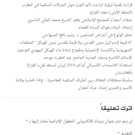
قراءة نقدية لرؤية الباحث (أبو اللوز) حول الحركات السلفية في المغرب
(الحلقة الأولى) حمّاد القباج
صفات أعضاء المجتمع الإسلامي بقلم: الشيخ محمد المكي الناصري
إِتحاف النبلاء بفوائد السادة العلماء
خطر الولوغ في أعراض المسلمين د. رشيد نافع الصنهاجي
“لا قيمة لإسرائيل بدون القدس، ولا قيمة للقدس بدون الهيكل” المنظمات
الصهيونية والكنيسة الإنجيلية وطموح إعادة بناء الهيكل اليهودي المزعوم
الإسلام الكاسح وسعار المدنية الجامح عبد المغيث موحد
استعدادا للانسحاب الأميركي أواخر 2014 إيران تستعد لملء الفراغ
بأفغانستان
سلسلة منطلقات الخلاف بين أطياف السلفية المعاصرة – ج14- قضية ولاية
الأسير والضرير إعداد: مراد أمقران
اترك تعليقاً
لن يتم نشر عنوان بريدك الإلكتروني.
الحقول الإلزامية مشار إليها بـ
*
التعليق
*