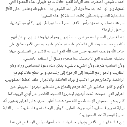
امتداد شيعي، اضطرت معه الرباط لقطع العلاقات مع طهران، هذه الخطوة التي
نثمنها، ولو أنها أتت جد متأخرة، لأن المد الشيعي بدأ أخطبوطه يتنامى -على الأقل-
منذ بداية الثمانينيات، فأين كانت السلطة كل هذه السنين!
من هنا نتساءل، لتحديد رأس الأفعى: من قام بالثورة في إيران؟ أو من تزعمها،
وأشعل أوارها؟
إنه الخميني الصنم المقدس لدى ساسة إيران ومراجعها وشعبها، إن لم نقل أنهم
يكادون يعبدونه، وبالتالي فالحكم عليه هو حكم عليهم، ونفس الأمر ينطبق على
حزب الله وزعيمه المدعو حسن نصر الله الذي اغتر به الكثير من المسلمين جهلا
بحقيقة معتقده، الذي لا يختلف عما سطره وسبق أن اعتقده الخميني.
ولأن المناسبة شرط، ولأن الشيء بالشيء يذكر. هذه دعوة للمنساقين وراء وَهْمِ
التقريب والحوار مع الشيعة إلى الرجوع إلى رشدهم، وإلى قطع علاقاتهم مع
الرافضة، وتحذيرهم من الانسياق وراء العاطفة، والانجرار خلف خطط الصفويين،
لأنهم لو كانوا صادقين في تظاهرهم بالدفاع عن فلسطين لجردوا الجيوش عبر
العراق التي أصبحت تحت أيديهم ليحرروا المسجد الأقصى من أيدي اليهود، كما
كان يدعي الخميني الهالك فضح الله سره عندما أعلن الحرب على العراق بدعوى أنه
بوابة تحرير فلسطين؟ أين جيش المليون؟ وأين الزحف نحو فلسطين؟ أم أن الغاية
تسوغ الوسيلة عند الصفويين؟
إذن فللقضاء على الأفعى وإنهاء حياتها، علينا برأسها، ورأس الروافض في هذا