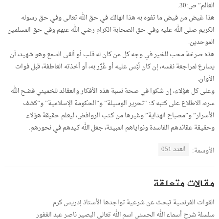
العالم” ص:30.
هذا غيض من فيض ما تفوه به هذا الهالك في حق الله تعالى وفي حق رسوله
الكريم صلى الله عليه وفي حق الصحابة الكرام رضي الله عنهم وفي حق المسلمين
الموحدين.
هذه صرخة محب للخير في وجه كل من كان له قلب أو ألقى السمع وهو شهيد، أن
يسارع لمراجعة نفسه، إن كان لُبِّس عليه أو غُرِّر به، أو أخذته العاطفة، قبل فوات
الأوان.
وعلى كل هؤلاء، إن شكوا في صحة نسبة هذه الأفكار والعقائد للخميني فضح الله
سره، الاطلاع على كتبه كـ: “تحرير الوسيلة” و”الحكومة الإسلامية” و”كشف
الأسرار” و”مصباح الهداية” وغيرها من كتب الروافض، ليعلم حقيقة هؤلاء
وحقيقة عقائدهم الفاسدة ونواياهم المبيتة، جعل الله كيدهم في نحورهم.
العدد 051
الأوسمة:
مقالات متعلقة
القوات الفرنسية تبحث عن شرعية تواجدها الأستاذ إدريس كرم
سلسلة شرح أسماء الله الحسنى اسم الله تعالى البصير ناصر عبد الغفور