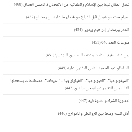
فصل المقال فيما بين الإسلام والعلمانية من الانفصال ذ.الحسن العسال
(468)
صيام ست من شوال قبل الفراغ من قضاء ما عليه من رمضان
(457)
الخمر ورمضان إبراهيم بيدون
(454)
منوعات العدد 046
(451)
بين عنف الغرب الثابت وعنف المسلمين المزعوم!
(451)
السلطان عبد الحميد الثاني المفترى عليه
(449)
"الميثولوجيا".. "الثيولوجيا".. "الفيلولوجيا".. "الميثات".. مصطلحات يستعملها
العلمانيون للتعبير عن الوحي والدين
(447)
خطورة الشرك والشبهة فيه
(447)
أهل السنة وسط بين الروافض والخوارج
(446)