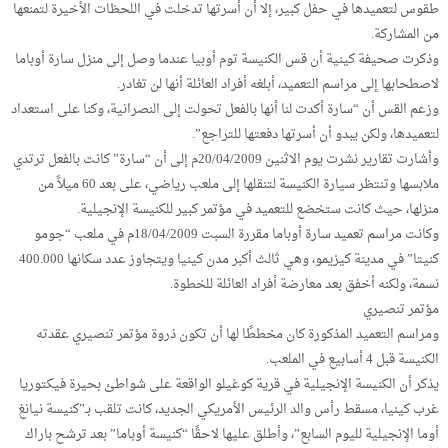
طقوس لتعميدها في حفل كبير، إلا أن أسرتها تدخلت في اللحظات الأخيرة لتمنعها
من المشاركة.
وذكرت صحيفة كينية أن قس الكنيسة توم أوبيا عندما وصل إلى منزل سارة أوباما
لاصطحابها إلى مراسم التعميد، أبلغه أفراد العائلة أنها لن تغادر.
وزعم القس أن “سارة أكدت لنا أنها بالفعل تحولت إلى النصرانية، وكنا على استعداد
لتعميدها، ولكن يبدو أن أسرتها دفعتها للتراجع”.
وأشارت تقارير نشرت يوم الاثنين 20/04/2009م إلى أن “سارة” كانت بالفعل ترتدي
ملابسها وتنتظر سيارة الكنيسة لتنقلها إلى ملعب رياضي، على بعد 60 ميلاً من
منزلها، حيث كانت ستخضع للتعميد في مؤتمر كبير للكنيسة الإنجيلية.
وكانت مراسم تعميد سارة أوباما مقررة السبت 18/04/2009م في ملعب “جومو
كنيتا” في مدينة كيزيمو، وهي ثالث أكبر مدن كينيا ويتجاوز عدد سكانها 400.000
نسمة، ولكنه أخفق بعد معارضة أفراد العائلة للخطوة.
مؤتمر تنصيري
ومراسم التعميد المذكورة كان مخططًا لها أن تكون ذروة مؤتمر تنصيري عقدته
الكنيسة قبل 4 أسابيع في الملعب.
يذكر أن الكنيسة الإنجيلية في قرية كوغيلو الواقعة على شواطئ بحيرة فيكتوريا
غرب كينيا، مسقط رأس والد الرئيس الأمريكي الجديد، كانت تلقب بـ”كنيسة نيانغ
أوما الإنجيلية لليوم السابع”، وأطلق عليها لاحقًا “كنيسة أوباما” بعد ترشح باراك