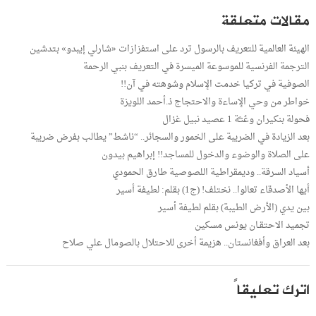
مقالات متعلقة
الهيئة العالمية للتعريف بالرسول ترد على استفزازات «شارلي إيبدو» بتدشين
الترجمة الفرنسية للموسوعة الميسرة في التعريف بنبي الرحمة
الصوفية في تركيا خدمت الإسلام وشوهته في آن!!
خواطر من وحي الإساءة والاحتجاج ذ.أحمد اللويزة
فحولة بنكيران وعُنـَّة ‍1 عصيد نبيل غزال
بعد الزيادة في الضريبة على الخمور والسجائر.. “ناشط” يطالب بفرض ضريبة
على الصلاة والوضوء والدخول للمساجد!! إبراهيم بيدون
أسياد السرقة.. وديمقراطية اللصوصية طارق الحمودي
أيها الأصدقاء تعالوا.. نختلف! (ج1) بقلم: لطيفة أسير
بين يدي (الأرض الطيبة) بقلم لطيفة أسير
تجميد الاحتقـان يونس مسكين
بعد العراق وأفغانستان.. هزيمة أخرى للاحتلال بالصومال علي صلاح
اترك تعليقاً