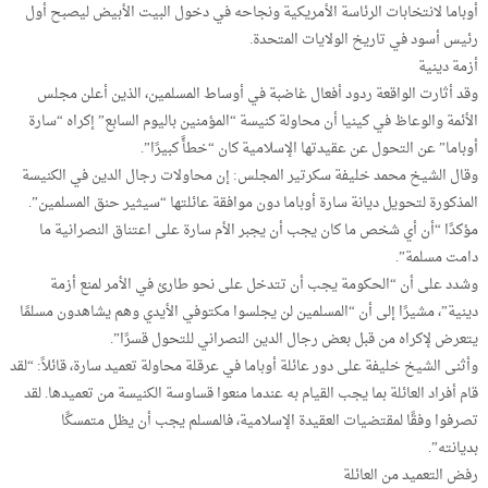
أوباما لانتخابات الرئاسة الأمريكية ونجاحه في دخول البيت الأبيض ليصبح أول
رئيس أسود في تاريخ الولايات المتحدة.
أزمة دينية
وقد أثارت الواقعة ردود أفعال غاضبة في أوساط المسلمين، الذين أعلن مجلس
الأئمة والوعاظ في كينيا أن محاولة كنيسة “المؤمنين باليوم السابع” إكراه “سارة
أوباما” عن التحول عن عقيدتها الإسلامية كان “خطأً كبيرًا”.
وقال الشيخ محمد خليفة سكرتير المجلس: إن محاولات رجال الدين في الكنيسة
المذكورة لتحويل ديانة سارة أوباما دون موافقة عائلتها “سيثير حنق المسلمين”.
مؤكدًا “أن أي شخص ما كان يجب أن يجبر الأم سارة على اعتناق النصرانية ما
دامت مسلمة”.
وشدد على أن “الحكومة يجب أن تتدخل على نحو طارئ في الأمر لمنع أزمة
دينية”، مشيرًا إلى أن “المسلمين لن يجلسوا مكتوفي الأيدي وهم يشاهدون مسلمًا
يتعرض لإكراه من قبل بعض رجال الدين النصراني للتحول قسرًا”.
وأثنى الشيخ خليفة على دور عائلة أوباما في عرقلة محاولة تعميد سارة، قائلاً: “لقد
قام أفراد العائلة بما يجب القيام به عندما منعوا قساوسة الكنيسة من تعميدها. لقد
تصرفوا وفقًا لمقتضيات العقيدة الإسلامية، فالمسلم يجب أن يظل متمسكًا
بديانته”.
رفض التعميد من العائلة