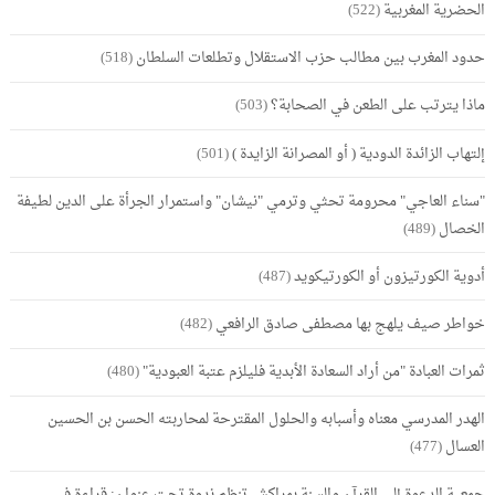
الحضرية المغربية
(522)
حدود المغرب بين مطالب حزب الاستقلال وتطلعات السلطان
(518)
ماذا يترتب على الطعن في الصحابة؟
(503)
إلتهاب الزائدة الدودية ( أو المصرانة الزايدة )
(501)
"سناء العاجي" محرومة تحثي وترمي "نيشان" واستمرار الجرأة على الدين لطيفة
الخصال
(489)
أدوية الكورتيزون أو الكورتيكويد
(487)
خواطر صيف يلهج بها مصطفى صادق الرافعي
(482)
ثمرات العبادة "من أراد السعادة الأبدية فليلزم عتبة العبودية"
(480)
الهدر المدرسي معناه وأسبابه والحلول المقترحة لمحاربته الحسن بن الحسين
العسال
(477)
جمعية الدعوة إلى القرآن والسنة بمراكش تنظم ندوة تحت عنوان: قراءة في