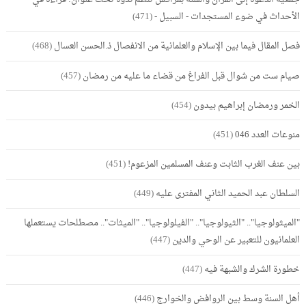
الأحداث في ضوء المستجدات - السبيل -
(471)
فصل المقال فيما بين الإسلام والعلمانية من الانفصال ذ.الحسن العسال
(468)
صيام ست من شوال قبل الفراغ من قضاء ما عليه من رمضان
(457)
الخمر ورمضان إبراهيم بيدون
(454)
منوعات العدد 046
(451)
بين عنف الغرب الثابت وعنف المسلمين المزعوم!
(451)
السلطان عبد الحميد الثاني المفترى عليه
(449)
"الميثولوجيا".. "الثيولوجيا".. "الفيلولوجيا".. "الميثات".. مصطلحات يستعملها
العلمانيون للتعبير عن الوحي والدين
(447)
خطورة الشرك والشبهة فيه
(447)
أهل السنة وسط بين الروافض والخوارج
(446)