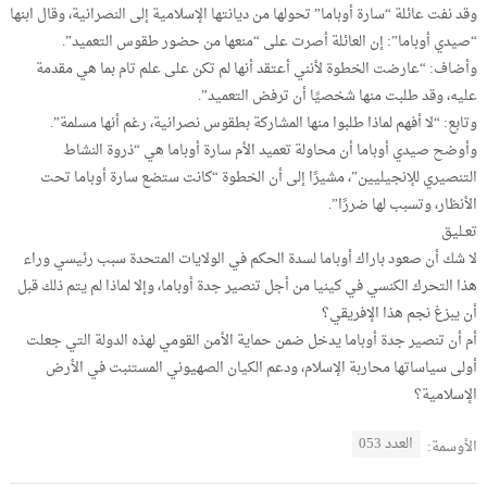
وقد نفت عائلة “سارة أوباما” تحولها من ديانتها الإسلامية إلى النصرانية، وقال ابنها
“صيدي أوباما”: إن العائلة أصرت على “منعها من حضور طقوس التعميد”.
وأضاف: “عارضت الخطوة لأنني أعتقد أنها لم تكن على علم تام بما هي مقدمة
عليه، وقد طلبت منها شخصيًا أن ترفض التعميد”.
وتابع: “لا أفهم لماذا طلبوا منها المشاركة بطقوس نصرانية، رغم أنها مسلمة”.
وأوضح صيدي أوباما أن محاولة تعميد الأم سارة أوباما هي “ذروة النشاط
التنصيري للإنجيليين”، مشيرًا إلى أن الخطوة “كانت ستضع سارة أوباما تحت
الأنظار، وتسبب لها ضررًا”.
تعـليق
لا شك أن صعود باراك أوباما لسدة الحكم في الولايات المتحدة سبب رئيسي وراء
هذا التحرك الكنسي في كينيا من أجل تنصير جدة أوباما، وإلا لماذا لم يتم ذلك قبل
أن يبزغ نجم هذا الإفريقي؟
أم أن تنصير جدة أوباما يدخل ضمن حماية الأمن القومي لهذه الدولة التي جعلت
أولى سياساتها محاربة الإسلام، ودعم الكيان الصهيوني المستنبت في الأرض
الإسلامية؟
العدد 053
الأوسمة: