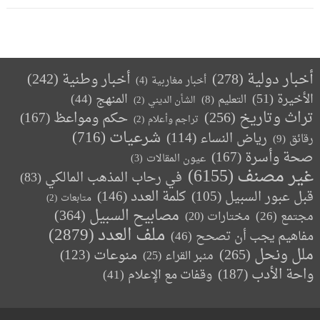
أخبار دولية
(278)
أخبار وطنية
(242)
أخبار مغاربية
(4)
الأخيرة
(51)
المنهج
(44)
التعليم
(8)
الشأن الديني
(2)
تراث وتاريخ
(256)
حكم ومواعظ
(167)
تراجم وأعلام
(2)
(716)
شرعيات
رياض النساء
(114)
رقائق
(9)
صحة وأسرة
(167)
عيون المقالات
(3)
غير مصنف
(6155)
في رحاب المذهب المالكي
(83)
كلمة العدد
(146)
قبل عبور السبيل
(105)
متابعات
(2)
مصابيح السبيل
(364)
مجتمع
(26)
(20)
مختارات
ملف العدد
(2879)
مفاهيم يجب أن تصحح
(46)
ملل ونحل
(265)
(123)
منوعات
منبر القراء
(25)
واحة الأدب
(187)
وقفات مع الإعلام
(41)