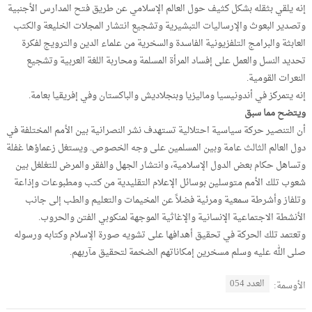
إنه يلقي بثقله بشكل كثيف حول العالم الإسلامي عن طريق فتح المدارس الأجنبية
وتصدير البعوث والإرساليات التبشيرية وتشجيع انتشار المجلات الخليعة والكتب
العابثة والبرامج التلفزيونية الفاسدة والسخرية من علماء الدين والترويج لفكرة
تحديد النسل والعمل على إفساد المرأة المسلمة ومحاربة اللغة العربية وتشجيع
النعرات القومية.
إنه يتمركز في أندونيسيا وماليزيا وبنجلاديش والباكستان وفي إفريقيا بعامة.
ويتضح مما سبق
أن التنصير حركة سياسية احتلالية تستهدف نشر النصرانية بين الأمم المختلفة في
دول العالم الثالث عامة وبين المسلمين على وجه الخصوص. ويستغل زعماؤها غفلة
وتساهل حكام بعض الدول الإسلامية، وانتشار الجهل والفقر والمرض للتغلغل بين
شعوب تلك الأمم متوسلين بوسائل الإعلام التقليدية من كتب ومطبوعات وإذاعة
وتلفاز وأشرطة سمعية ومرئية فضلاً عن المخيمات والتعليم والطب إلى جانب
الأنشطة الاجتماعية الإنسانية والإغاثية الموجهة لمنكوبي الفتن والحروب.
وتعتمد تلك الحركة في تحقيق أهدافها على تشويه صورة الإسلام وكتابه ورسوله
صلى الله عليه وسلم مسخرين إمكاناتهم الضخمة لتحقيق مآربهم.
العدد 054
الأوسمة: