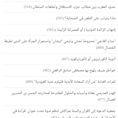
حدود المغرب بين مطالب حزب الاستقلال وتطلعات السلطان
(518)
ماذا يترتب على الطعن في الصحابة؟
(503)
إلتهاب الزائدة الدودية ( أو المصرانة الزايدة )
(501)
"سناء العاجي" محرومة تحثي وترمي "نيشان" واستمرار الجرأة على الدين لطيفة
الخصال
(489)
أدوية الكورتيزون أو الكورتيكويد
(487)
خواطر صيف يلهج بها مصطفى صادق الرافعي
(482)
ثمرات العبادة "من أراد السعادة الأبدية فليلزم عتبة العبودية"
(480)
الهدر المدرسي معناه وأسبابه والحلول المقترحة لمحاربته الحسن بن الحسين
العسال
(477)
جمعية الدعوة إلى القرآن والسنة بمراكش تنظم ندوة تحت عنوان: قراءة في
الأحداث في ضوء المستجدات - السبيل -
(471)