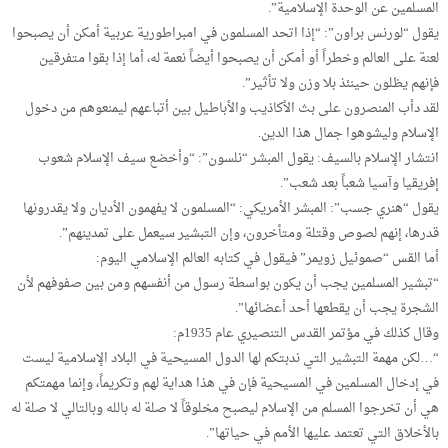
المسلمين عن الوحدة الإسلامية”.
يقول “لورنس براون”: “إذا اتحد المسلمون في امبراطورية عربية أمكن أن يصبحوا
لعنة على العالم وخطراً أو أمكن أن يصبحوا أيضاً نعمة له، أما إذا بقوا متفرقين
فإنهم يظلون حينئذ بلا وزن ولا تأثير”.
لقد دأب المنصرون على بث الأكاذيب والأباطيل بين أتباعهم ليمنعوهم من دخول
الإسلام وليشوهوا جمال هذا الدين.
انتشار الإسلام بالسيف: يقول المبشر “نلسون”: “وأخضع سيف الإسلام شعوب
إفريقيا وآسيا شعباً بعد شعب”.
يقول “هنري جسب”: المبشر الأمريكي: “المسلمون لا يفهمون الأديان ولا يقدرونها
قدرها، إنهم لصوص وقتلة ومتأخرون، وإن التبشير سيعمل على تمدينهم”.
أما القس “صموئيل زويمر” فيقول في كتابه العالم الإسلامي اليوم:
“تبشير المسلمين يجب أن يكون بواسطة رسول من أنفسهم ومن بين صفوفهم لأن
الشجرة يجب أن يقطعها أحد أعضائها”.
وقال كذلك في مؤتمر القدس التنصيري عام 1935م:
“…لكن مهمة التبشير التي ندبتكم لها الدول المسيحية في البلاد الإسلامية ليست
في إدخال المسلمين في المسيحية فإن في هذا هداية لهم وتكريماً، وإنما مهمتكم
هي أن تخرجوا المسلم من الإسلام ليصبح مخلوقاً لا صلة له بالله وبالتالي لا صلة له
بالأخلاق التي تعتمد عليها الأمم في حياتها”.