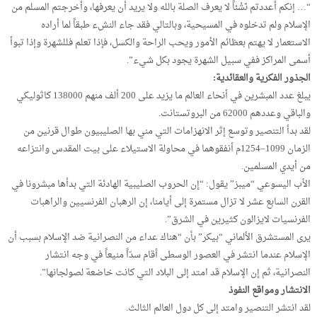
“… إنكم أعددتم نَشْئاً لا يعرف الصلة بالله ولا يريد أن يعرفها، وأخرجتم المسلم من
الإسلام ولم تدخلوه في المسيحية، وبالتالي فقد جاء النشء طبقاً لما أراده
الاستعمار لا يهتم بعظائم الأمور ويحب الراحة والكسل، فإذا تعلم فللشهرة وإذا تبوأ
أسمى المراكز ففي سبيل الشهرة يجود بكل شيء”.
الجذور الفكرية والعقائدية:
يبلغ عدد المبشرين في أنحاء العالم ما يزيد على 200 ألف منهم 138000 كاثوليكي
والباقي وعددهم 62000 من البروتستانت.
لقد بدأ التنصير وتوسع إثر الانهزامات التي مني بها الصليبيون طوال قرنين من
الزمان 1099–1254م أنفقوهما في محاولة الاستيلاء على بيت المقدس وانتزاعه
من أيدي المسلمين.
الأب اليسوعي “ميبز” يقول: “إن الحروب الصليبية الهادئة التي بدأها مبشرونا في
القرن السابع عشر لا تزال مستمرة إلى أيامنا، إن الرهبان الفرنسيين والراهبات
الفرنسيات لايزالون كثيرين في الشرق”.
يرى المستشرق الألماني “بيكر” بأن “هناك عداء من النصرانية ضد الإسلام بسبب أن
الإسلام عندما انتشر في العصور الوسطى أقام سدّاً منيعاً في وجه انتشار
النصرانية، ثم إن الإسلام قد امتد إلى البلاد التي كانت خاضعة لصولجانها”.
الانتشار ومواقع النفوذ
لقد انتشر التنصير وامتد إلى كل دول العالم الثالث.