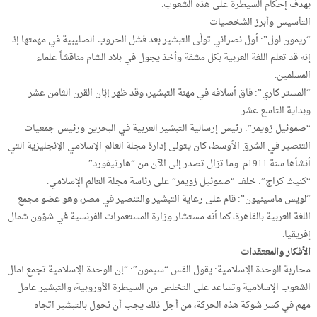
بهدف إحكام السيطرة على هذه الشعوب.
التأسيس وأبرز الشخصيات
“ريمون لول”: أول نصراني تولَّى التبشير بعد فشل الحروب الصليبية في مهمتها إذ
إنه قد تعلم اللغة العربية بكل مشقة وأخذ يجول في بلاد الشام مناقشاً علماء
المسلمين.
“المستر كاري”: فاق أسلافه في مهنة التبشير، وقد ظهر إبّان القرن الثامن عشر
وبداية التاسع عشر.
“صموئيل زويمر”: رئيس إرسالية التبشير العربية في البحرين ورئيس جمعيات
التنصير في الشرق الأوسط، كان يتولى إدارة مجلة العالم الإسلامي الإنجليزية التي
أنشأها سنة 1911م. وما تزال تصدر إلى الآن من “هارتيفورد”.
“كنيث كراج”: خلف “صموئيل زويمر” على رئاسة مجلة العالم الإسلامي.
“لويس ماسينيون”: قام على رعاية التبشير والتنصير في مصر، وهو عضو مجمع
اللغة العربية بالقاهرة، كما أنه مستشار وزارة المستعمرات الفرنسية في شؤون شمال
إفريقيا.
الأفكار والمعتقدات
محاربة الوحدة الإسلامية: يقول القس “سيمون”: “إن الوحدة الإسلامية تجمع آمال
الشعوب الإسلامية وتساعد على التخلص من السيطرة الأوروبية، والتبشير عامل
مهم في كسر شوكة هذه الحركة، من أجل ذلك يجب أن نحول بالتبشير اتجاه