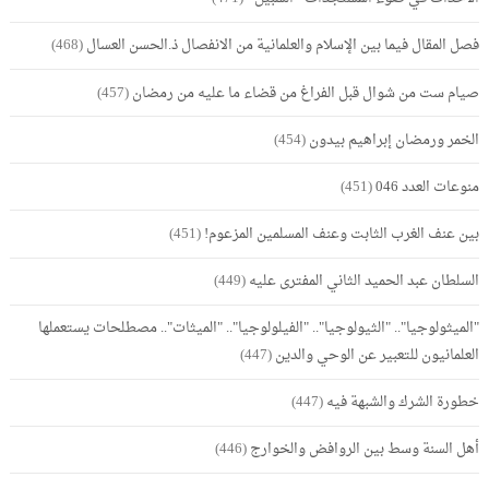
فصل المقال فيما بين الإسلام والعلمانية من الانفصال ذ.الحسن العسال
(468)
صيام ست من شوال قبل الفراغ من قضاء ما عليه من رمضان
(457)
الخمر ورمضان إبراهيم بيدون
(454)
منوعات العدد 046
(451)
بين عنف الغرب الثابت وعنف المسلمين المزعوم!
(451)
السلطان عبد الحميد الثاني المفترى عليه
(449)
"الميثولوجيا".. "الثيولوجيا".. "الفيلولوجيا".. "الميثات".. مصطلحات يستعملها
العلمانيون للتعبير عن الوحي والدين
(447)
خطورة الشرك والشبهة فيه
(447)
أهل السنة وسط بين الروافض والخوارج
(446)