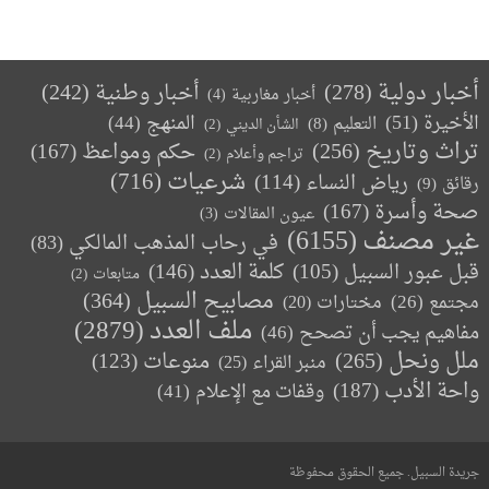
أخبار دولية
(278)
أخبار وطنية
(242)
أخبار مغاربية
(4)
الأخيرة
(51)
المنهج
(44)
التعليم
(8)
الشأن الديني
(2)
تراث وتاريخ
(256)
حكم ومواعظ
(167)
تراجم وأعلام
(2)
(716)
شرعيات
رياض النساء
(114)
رقائق
(9)
صحة وأسرة
(167)
عيون المقالات
(3)
غير مصنف
(6155)
في رحاب المذهب المالكي
(83)
كلمة العدد
(146)
قبل عبور السبيل
(105)
متابعات
(2)
مصابيح السبيل
(364)
مجتمع
(26)
(20)
مختارات
ملف العدد
(2879)
مفاهيم يجب أن تصحح
(46)
ملل ونحل
(265)
(123)
منوعات
منبر القراء
(25)
واحة الأدب
(187)
وقفات مع الإعلام
(41)
جريدة السبيل. جميع الحقوق محفوظة