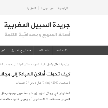
الرئيسية
عن الجريدة
اتصل بنا
جريدة السبيل المغربية
أصالة المنهج ومصداقية الكلمة
كلمة العدد
ملف العدد
مصابيح السبيل
شرع
الرئيسية
/
ملل ونحل
/
كيف تحولت أماكن العبادة إلى مجالس للفج
كيف تحولت أماكن العبادة إلى مجال
1 سبتمبر, 2009
الإدارة
0 تعليقات
/
/
ملل ونحل
/
المفترض في رجال الدين- إن كان ثمة مبرر لوجود رجال دي
قاموس مصطلحات المسلمين- أن يكونوا قدوة صالحة للمؤم