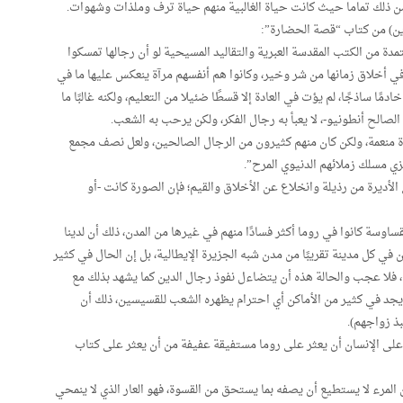
من ذلك تماما حيث كانت حياة الغالبية منهم حياة ترف وملذات وشهوات.
دة من الكتب المقدسة العبرية والتقاليد المسيحية لو أن رجالها تمسكوا
في أخلاق زمانها من شر وخير، وكانوا هم أنفسهم مرآة ينعكس عليها ما في
ا ساذجًا، لم يؤت في العادة إلا قسطًا ضئيلا من التعليم، ولكنه غالبًا ما
لصالح أنطونيو-، لا يعبأ به رجال الفكر، ولكن يرحب به الشعب.
 منعمة، ولكن كان منهم كثيرون من الرجال الصالحين، ولعل نصف مجمع
ي مسلك زملائهم الدنيوي المرح”.
لأديرة من رذيلة وانخلاع عن الأخلاق والقيم؛ فإن الصورة كانت -أو
ساوسة كانوا في روما أكثر فسادًا منهم في غيرها من المدن، ذلك أن لدينا
 في كل مدينة تقريبًا من مدن شبه الجزيرة الإيطالية، بل إن الحال في كثير
ا، فلا عجب والحالة هذه أن يتضاءل نفوذ رجال الدين كما يشهد بذلك مع
د يجد في كثير من الأماكن أي احترام يظهره الشعب للقسيسين، ذلك أن
بذ زواجهم).
 على الإنسان أن يعثر على روما مستفيقة عفيفة من أن يعثر على كتاب
لمرء لا يستطيع أن يصفه بما يستحق من القسوة، فهو العار الذي لا ينمحي