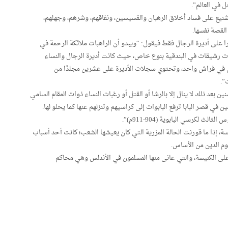
في العالم”.
شنيع على فساد أخلاق الرهبان والقسيسين، ونفاقهم، وشرهم، وجهلهم،
لقصة نفسها.
 على أديرة الرجال فقط فيقول: “ويبدو أن الراهبات ملائكة الرحمة في
ات رشيقات في البندقية بنوع خاص، حيث كانت أديرة الرجال والنساء
ين في فراش واحد، وتحتوي سجلات الأديرة على عشرين مجلدًا من
”.
عد ذلك لا ينال إلا بالرشا أو القتل أو رغبات النساء ذوات المقام السامي
في قصر البابا ترفع البابوات إلى كراسيهم وتنزلهم عنها كما يحلو لها.
كرسي البابوية (904-911م)”.
ة، إذا ما قورنت الحالة المزرية التي كان يعيشها الشعب؛ كانت أحد أسباب
وم الدين من الأساس.
 على الكنيسة، والتي عانى منها المسلمون في الأندلس وهي محاكم