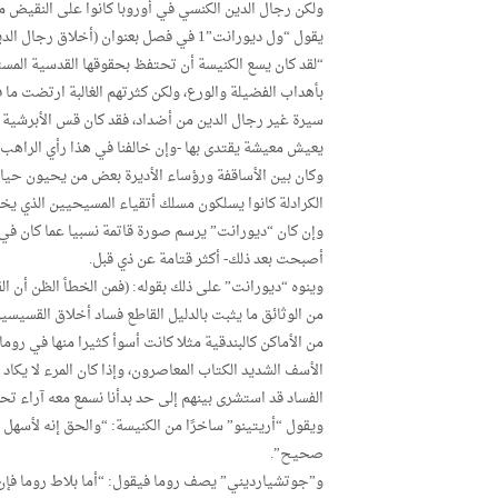
ولكن رجال الدين الكنسي في أوروبا كانوا على النقيض 
يقول “ول ديورانت”1 في فصل بعنوان (أخلاق رجال الدين) من كتاب “قصة الحضارة”:
“لقد كان يسع الكنيسة أن تحتفظ بحقوقها القدسية المستم
بأهداب الفضيلة والورع، ولكن كثرتهم الغالبة ارتضت ما 
سيرة غير رجال الدين من أضداد، فقد كان قس الأبرشية خادمً
يعيش معيشة يقتدى بها -وإن خالفنا في هذا رأي الراهب ا
وكان بين الأساقفة ورؤساء الأديرة بعض من يحيون حياة
الكرادلة كانوا يسلكون مسلك أتقياء المسيحيين الذي يخز
وإن كان “ديورانت” يرسم صورة قاتمة نسبيا عما كان في ا
أصبحت بعد ذلك- أكثر قتامة عن ذي قبل.
وينوه “ديورانت” على ذلك بقوله: (فمن الخطأ الظن أن الق
من الوثائق ما يثبت بالدليل القاطع فساد أخلاق القسيسين
من الأماكن كالبندقية مثلا كانت أسوأ كثيرا منها في روم
الأسف الشديد الكتاب المعاصرون، وإذا كان المرء لا يكا
الفساد قد استشرى بينهم إلى حد بدأنا نسمع معه آراء تح
ويقول “أريتينو” ساخرًا من الكنيسة: “والحق إنه لأسهل
صحيح”.
و”جوتشيارديني” يصف روما فيقول: “أما بلاط روما فإن ا