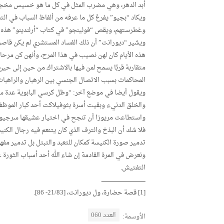
أبد الدهر، وهي مضرب المثل في كل ما هو خسيس مخجل 
ويكاد “بجيو” يفرغ كل ما عرفه من ألفاظ السباب في الت
وغطرستهم، ويقص “فولينجو” في كتاب “أرلندينو” هذه ا
ويشير “ديورانت” أن ذلك الفساد المستشري لم يكن قاصرا
هذه الأيام كان لهن نصيب في هذا المرح، وأنهن كن مرح
متقاربة قربًا يسمح لمن فيها بالاشتراك من حين إلى ح
المحاكمات بسبب الاتصال الجنسي بين الرهبان والراهبات
ويقول أيضا في موضع آخر: “وظل كرسي البابوية عدة سنين ب
والخلق الدنيء وبقيت أسرة بثوفيلاكت أحد كبار الموظفين 
واستطاعت مريوزا أن تنجح في اختيار عشيقها سرجيوس الثالث ل
فلا شك أن البذخ والترف الذي كان يتنعم فيه رجال الكنيس
تدمير صورة الكنيسة كمكان للتعبد والتبتل بل تدمير مفه
ونعرض في المرة القادمة إن شاء الله أحد أسباب الثورة
التفتيش.
ــــــــــــــــــــــــــــــــــــــــــــ
[1] قصة حضارة، ول ديورانت، [21/83- 86].
العدد 060
الأوسمة: