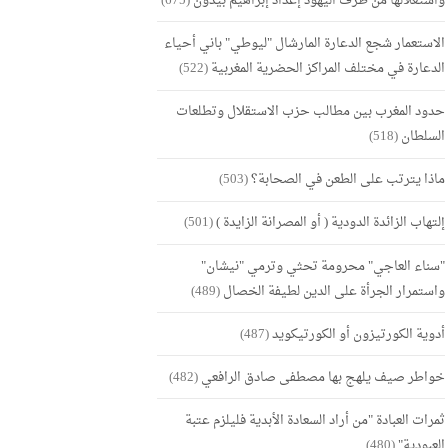
واستغلالها من طرف اليهود إعداد إبراهيم بيدون
(675)
الاستعمار شجع الدعارة المارشال "ليوطي" باني أحياء
الدعارة في مختلف المراكز الحضرية المغربية
(522)
حدود المغرب بين مطالب حزب الاستقلال وتطلعات
السلطان
(518)
ماذا يترتب على الطعن في الصحابة؟
(503)
إلتهاب الزائدة الدودية ( أو المصرانة الزايدة )
(501)
"سناء العاجي" محرومة تحثي وترمي "نيشان"
واستمرار الجرأة على الدين لطيفة الخصال
(489)
أدوية الكورتيزون أو الكورتيكويد
(487)
خواطر صيف يلهج بها مصطفى صادق الرافعي
(482)
ثمرات العبادة "من أراد السعادة الأبدية فليلزم عتبة
العبودية"
(480)