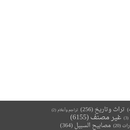
تراث وتاريخ
(256)
تراجم وأعلام
(2)
غير مصنف
(6155)
(3)
مصابيح السبيل
(364)
(20)
رات