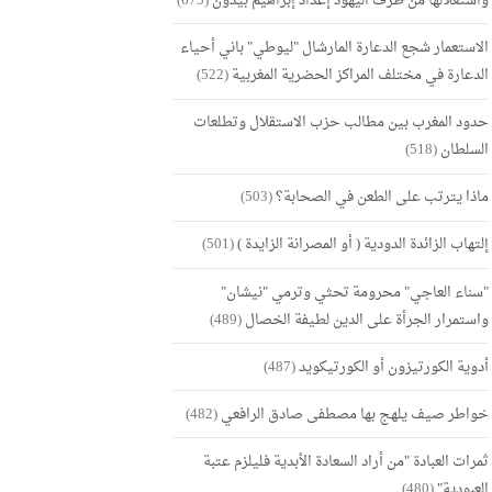
واستغلالها من طرف اليهود إعداد إبراهيم بيدون
(675)
الاستعمار شجع الدعارة المارشال "ليوطي" باني أحياء
الدعارة في مختلف المراكز الحضرية المغربية
(522)
حدود المغرب بين مطالب حزب الاستقلال وتطلعات
السلطان
(518)
ماذا يترتب على الطعن في الصحابة؟
(503)
إلتهاب الزائدة الدودية ( أو المصرانة الزايدة )
(501)
"سناء العاجي" محرومة تحثي وترمي "نيشان"
واستمرار الجرأة على الدين لطيفة الخصال
(489)
أدوية الكورتيزون أو الكورتيكويد
(487)
خواطر صيف يلهج بها مصطفى صادق الرافعي
(482)
ثمرات العبادة "من أراد السعادة الأبدية فليلزم عتبة
العبودية"
(480)