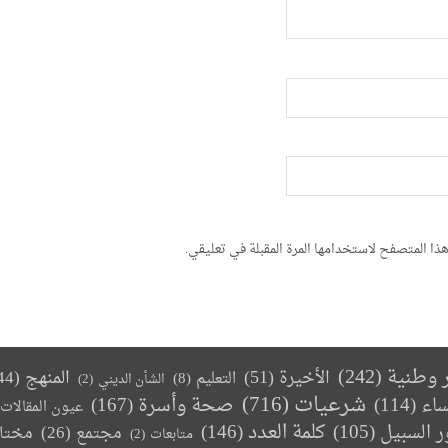
ذا المتصفح لاستخدامها المرة المقبلة في تعليقي.
ر وطنية
(242)
الأخيرة
(51)
المنهج
(44)
التعليم
(8)
الشأن الديني
(2)
(716)
شرعيات
صحة وأسرة
(167)
ساء
(114)
عيون المقالات
كلمة العدد
(146)
ر السبيل
(105)
مجتمع
(26)
مختا
متابعات
(2)