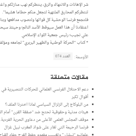
شر الإهانات والانتهاك والرق، ينتظركم نهب منازلكم وا
تنتظركم المحارق الملتهبة لتجعل منكم حطاما هشيما”.
فلتجمع فرنسا الوحشية كل قواتها ولتصوب مدافعها وبنا
اعتقادنا أن هذا العمل سيوقظ الأسد النائم؛ وحينئذ سي
علي نجيب؛ رئيس جمعية اللواء الإسلامي
* كتاب “الحركة الوطنية والظهير البربري” لجامعه ومؤلفه الحا
العدد 074
الأوسمة:
مقالات متعلقة
دعم الاحتلال الفرنسي العلماني للحركات التنصيرية في ا
أقوال تكبر
من البلوكاج إلى الزلزال السياسي لماذا اخترنا الملف؟
هيئات مدنية وحقوقية تحتج ضد “صفقة القرن” أمام القن
موقف المجلس العلمي الأعلى من دعاوى الحرية الفردية..
فرنسا الرحيمة التي تغار على شواذ المغرب نبيل غزال
علمانيو “نيشان” وتغييب مفهوم حفظ الفرج حمّاد القباج ww.manzilat.org