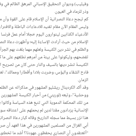
وفيليب) وديوان التحقيق الإسباني المرهق الظالم في و
وذر للرماد في العيون.
كم تبجح دعاة النصرانية أن الإسلام قام على القوة وأن 
وليس المقام الآن مقام تفنيد للادعاءات الباطلة والافترا
الأدعياء الكذابين ليتوارون اليوم خجلا أمام عمل فرنسا
الإسلام من حيث أرادت الإساءة إليه؛ وأظهرت دعاة النص
والظلم في نشر دين الكنيسة ولعلهم مهما بلغت بهم الج
تفضحهم، وليكونوا على بينة من أمرهم نطلعهم على ما ك
الكنيسة تنشر دينها بالسيف والنار حتى كان من تصريح ال
فادح الشقاء والبؤس، وضربت بلادا وأقطارا وممالك”، تع
الزمان.
وقد أكد الكردينال ريشليو المشهور في مذكراته عن الظلم
ووحشية”، وتبعه (لوريني) من أحبار الكنيسة المشهورين ف
من تلك المحكمة الدموية التي تتبع هذه السياسة وكانوا ب
الإنسانية يزدادون مقتا لدين لم يحملهم على اعتناقه سوى
هذا نزر بسيط مما سجله التاريخ وقاله كبار دعاة النصر
أبي الغزال من المسلمين المشهورين في هذا العهد أن ص
“أتعتقدون أن النصارى يحفظون عهودنا؟ أشد ما تخطئون، 