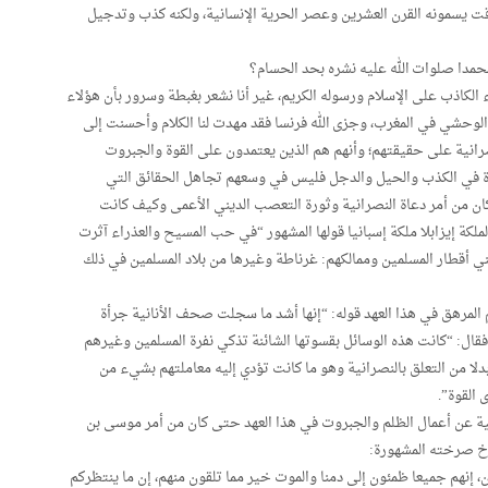
قت يسمونه القرن العشرين وعصر الحرية الإنسانية، ولكنه كذب وتدجيل
محمدا صلوات الله عليه نشره بحد الحسام؟
ء الكاذب على الإسلام ورسوله الكريم، غير أنا نشعر بغبطة وسرور بأن هؤلاء
 الوحشي في المغرب، وجزى الله فرنسا فقد مهدت لنا الكلام وأحسنت إلى
رانية على حقيقتهم؛ وأنهم هم الذين يعتمدون على القوة والجبروت
رأة في الكذب والحيل والدجل فليس في وسعهم تجاهل الحقائق التي
ان من أمر دعاة النصرانية وثورة التعصب الديني الأعمى وكيف كانت
ملكة إيزابلا ملكة إسبانيا قولها المشهور “في حب المسيح والعذراء آثرت
ني أقطار المسلمين وممالكهم: غرناطة وغيرها من بلاد المسلمين في ذلك
 المرهق في هذا العهد قوله: “إنها أشد ما سجلت صحف الأنانية جرأة
قال: “كانت هذه الوسائل بقسوتها الشائنة تذكي نفرة المسلمين وغيرهم
دلا من التعلق بالنصرانية وهو ما كانت تؤدي إليه معاملتهم بشيء من
 القوة”.
انية عن أعمال الظلم والجبروت في هذا العهد حتى كان من أمر موسى بن
رخ صرخته المشهورة:
إنهم جميعا ظمئون إلى دمنا والموت خير مما تلقون منهم، إن ما ينتظركم