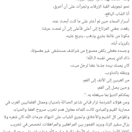
نحو تجويف القبة الزرقاء، وتجرأت على أن أخرق،
أنا الشاب اليافع،
أسرار السماء حين لم أعثر على ما كنت أبحث عنه،
رفعت جفني المرتاع إلى أعلى فأعلى إلى أن لمحت عرشا،
مكونا من غائط بشري وذهب ، يتربع عليه،
بكبرياء أبله،
وجسده مغطى بكفن مصنوع من شراشف مستشفى غير مغسولة،
ذاك الذي يسمي نفسه الـ الله!
كان يمسك بيده جذعا عفنا لرجل ميت،
وينقله بالتناوب،
من العينين إلى الأنف إلى الفم،
وحين يصل إلى الفم،
يمكنكم التنبؤ بما سيفعله به..”.
ومن هؤلاء الشرذمة نزار قباني شاعر الحداثة بامتياز، وممثل العلمانيين العرب في
محاربة القيم والمبادئ، كانت كلماته معاول هدم تخرب صروح العفة والحياء،
وتقوّض كل الشيم والأخلاق، وتجرئ الشباب على انتهاك حرمات الله، كان شعره ولا
يزال سفير الزنا، وبريد الفجور بين المراهقين والمراهقات، تخصص في تخريب
ثقافة الأمة، وما من ديوان له إلاَّ وقد ذكر فيه اسم الله عدة مرات على وجه السخرية