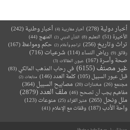
أخبار دولية
(278)
أخبار وطنية
(242)
أخبار مغاربية
(4)
الأخيرة
(51)
المنهج
(44)
التعليم
(8)
الشأن الديني
(2)
تراث وتاريخ
(256)
حكم ومواعظ
(167)
تراجم وأعلام
(2)
(716)
شرعيات
رياض النساء
(114)
رقائق
(9)
صحة وأسرة
(167)
عيون المقالات
(3)
غير مصنف
(6155)
في رحاب المذهب المالكي
(83)
كلمة العدد
(146)
قبل عبور السبيل
(105)
متابعات
(2)
مصابيح السبيل
(364)
مجتمع
(26)
(20)
مختارات
ملف العدد
(2879)
مفاهيم يجب أن تصحح
(46)
ملل ونحل
(265)
(123)
منوعات
منبر القراء
(25)
واحة الأدب
(187)
وقفات مع الإعلام
(41)
جريدة السبيل. جميع الحقوق محفوظة