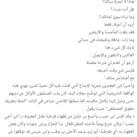
لماذا لا تحرك ساكنا؟
هل أنت ميت؟
وما نراه سوى تمثالك؟
أريد أن اعرف فقط
فقد بلغت الخامسة والأربعين
وما زلت جاهلا وظيفتك في حياتي.
لديك كل شيء هنا:
الفاكس والتلفون والإيميل..
أرجو أن تقدم لي شرحا مفصلا
فليس لدي وقت أضيعه
مع أشخاص مثلك”.
وأخيرا إلى المغترين بحرية الإبداع التي قتلت فينا كل حمية للدين، نهدي هذه
الواقعة التاريخية التي توضِّح بجلاء كيف كان يذب المسلمون الأوائل عن دينهم
حتى وصل إلينا بكامل عافيته، كما سجَّلها القاضي عياض في كتابه “الشفا بتعريف
حقوق المصطفى” حيث يقول:
(..وقد أفتى ابن حبيب وأصبغ بن خليل من فقهاء قرطبة بقتل المعروف بـ”ابن أخي
عجب”، وكان خرج يوماً، فأخذه المطر، فقال: بدأ الخرّاز يرش جلوده، وكان بعض
الفقهاء به -أي بقرطبة- أبو زيد، وعبد الأعلى بن وهب، وابن عيسى قد توقفوا عن