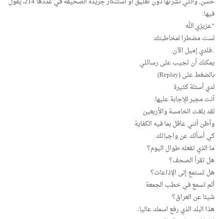
حسن, والتي نشرتها دون تعليق أو استنكار جريدة الصحيفة في عددها 214، يقول
فيها:
“عزيزي الله
لست مضطرا لمخاطبتك
..فلدي إميل الآن.
يمكنك أن تجيب على رسائلي
بالضغط على (Replay)
لدي أسئلة كثيرة
أنت مجبر للإجابة عليها.
لقد بلغت الخامسة والأربعين
وأظن أنني عاقل بما فيه الكفاية
كي أسألك عن واجباتك.
ما الذي تفعله طوال اليوم؟
هل تقرأ الصحف؟
هل تستمع إلى الإذاعات؟
ألم تسمع في خطب الجمعة
شيئا عن العراق؟
هذا البلد الذي رفع اسمك عاليا..