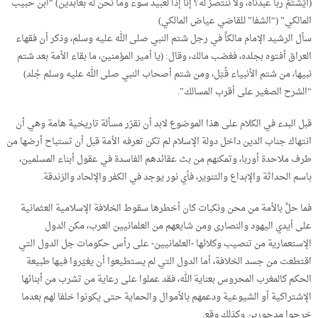
(أيَشتُمُ رباً عبدناه، ولا ننتصرُ له؟ إنا إذاً لعبيد سوء وما نحن له بعابدين) “ابن حبيب
المالكي” (“الشفا” للقاضي عياض المالكي)
سأل الرشيد الإمام مالكاً في رجل شتم النبي صلى الله عليه وسلم، وذكر أن فقهاء
العراق أفتوه بجلده، فغضب مالك، وقال: (يا أمير المؤمنين، ما بقاء الأمة بعد شتم
نبيها، من شتم الأنبياء قُتِل، ومن شتم أصحاب النبي صلى الله عليه وسلم جُلد)
“الشرح الصغير على أقرب المسالك”.
قبل البدء في الكلام على هذا الموضوع لابد أن نقرّر مسألة تاريخية هامة وهي أن
انتهاك جناب الدين داخل دولة الإسلام لم تكن تعرفه الأمة قبل أن تستباح أرضها من
طرف ملاحدة أوربا، وتمكنهم من بث عقائدهم الفاسدة في عقول أبناء المسلمين،
باسم الحداثة والإبداع والتنوير، فأي نور يوجد في الكفر والإلحاد والزندقة.
فما حلَّ بالأمة من محن ونكبات كان أخطرها سقوط الخلافة الإسلامية العثمانية
على أيدي اليهود والنصارى ومن شايعهم من العلمانيين العرب، مكن الدول
الإستعمارية من تنصيب وكلائها -العلمانيين- على رأس حكومات جل الدول التي
اقتطعت من جسد الخلافة، أما الدول التي لم يستطيعوا أن يغيّروا فيها طبيعة
الحكم كالمغرب المحروس بعناية الله، فقد عملوا على رعاية من تشرب من أبنائها
الإشتراكية أو الشيوعية ودعمهم بالأموال والحماية حتى يكونوا خلفا لهم بعدما
خرجوا مدحورين وكذلك وقع.