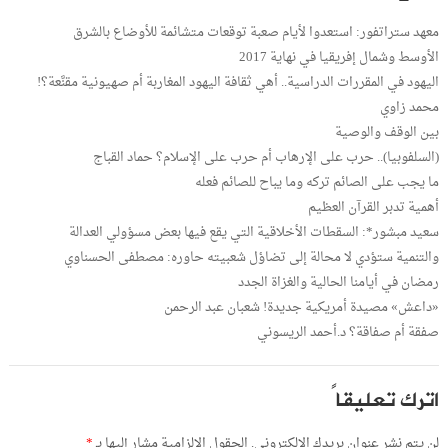
معهد ستراتفور: استعدوا لأيام صعبة توقعات متشائمة للأوضاع بالشرق
الأوسط وشمال إفريقيا في نهاية 2017
اليهود في المقررات الدراسية.. أهي ثقافة اليهود المغاربة أم صهيونية مقنَّعة؟!
محمد زاوي
بين الوقف والوصية
(السلفوبيا).. حرب على الإرهاب أم حرب على الإسلام؟ حماد القباج
ما يجب على الصائم تركه وما يباح للصائم فعله
أهمية تدبر القرآن العظيم
سعيد مبشور*: السقطات الأخلاقية التي يقع فيها بعض مسؤولي العدالة
والتنمية ستؤدي لا محالة إلى تضاؤل شعبيته حاوره: مصطفى الحسناوي
رمضان في أيامنا الحالية والغزاة الجدد
«داعش» مصيدة أمريكية جديدة! شعبان عبد الرحمن
صفقة أم صفاقة؟ د.أحمد الريسوني
اترك تعليقاً
لن يتم نشر عنوان بريدك الإلكتروني.
الحقول الإلزامية مشار إليها بـ
*