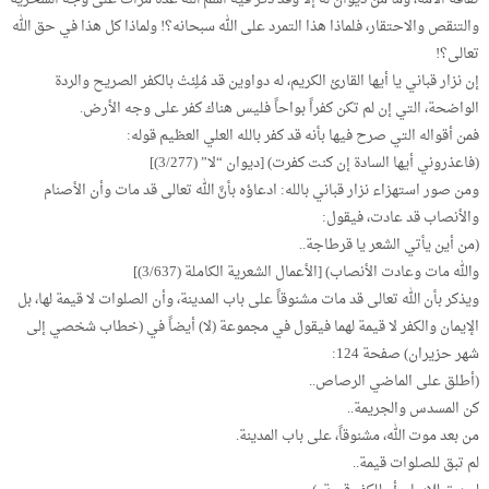
والتنقص والاحتقار، فلماذا هذا التمرد على الله سبحانه؟! ولماذا كل هذا في حق الله
تعالى؟!
إن نزار قباني يا أيها القارئ الكريم، له دواوين قد مُلِئتْ بالكفر الصريح والردة
الواضحة، التي إن لم تكن كفراً بواحاً فليس هناك كفر على وجه الأرض.
فمن أقواله التي صرح فيها بأنه قد كفر بالله العلي العظيم قوله:
(فاعذروني أيها السادة إن كنت كفرت) [ديوان “لا” (3/277)]
ومن صور استهزاء نزار قباني بالله: ادعاؤه بأنَّ الله تعالى قد مات وأن الأصنام
والأنصاب قد عادت، فيقول:
(من أين يأتي الشعر يا قرطاجة..
والله مات وعادت الأنصاب) [الأعمال الشعرية الكاملة (3/637)]
ويذكر بأن الله تعالى قد مات مشنوقاً على باب المدينة، وأن الصلوات لا قيمة لها، بل
الإيمان والكفر لا قيمة لهما فيقول في مجموعة (لا) أيضاً في (خطاب شخصي إلى
شهر حزيران) صفحة 124:
(أطلق على الماضي الرصاص..
كن المسدس والجريمة..
من بعد موت الله، مشنوقاً، على باب المدينة.
لم تبق للصلوات قيمة..