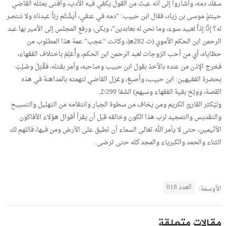
سفك دمه، وأشاروا إلى أنه عبث من القول يكفي فيه الأدب، وأفتى بمثله القاضي
حينئذٍ موسى بن زياد، فقال ابن حبيب: “دمه في عنقي، أيشْتُم ربّاً عبدناه ولا ننتصر
له؟ إنَّا إذاً لعبيد سوء، وما نحن له بعابدين”، وبكى، ورفع المجلس إلى الأمير بها عبد
الرحمن ابن الحكم الأموي (ت 282ه‍(، وكانت “عجب” عمة هذا المطلوب من
حظاياه، أي من أحب الزوجات لعبد الرحمن ابن الحكم، وأُعْلِمَ باختلاف الفقهاء،
فخرج الإذن من عنده بالأخذ بقول ابن حبيب وصاحبه، وأمر بقتله، فقُتِلَ وصُلِبَ
بحضرة الفقيهين: ابن حبيب، وأصبغ، وعَزل القاضي لتهمته بالمداهنة في هذه
القصة، ووبّخ بقية الفقهاء وسبهم) الشفا 2/299.
وليُكثر القارئ الكريم ومن يخاف من سطوة الجبار وانتقامه من التهليل والتسبيح
والتقديس والتمجيد لرب هذا الكون وخالقه قبل أن يقرأ أقوال هؤلاء الأفاكون
الأثيمين، حتى لا يأمر الله تعالى السماء أن تطبق على الأرض ومن فيها، فاللهم لك
الثناء والحمد والكبرياء والمجد كله حتى ترضى.
العدد 018
الأوسمة:
مقالات متعلقة