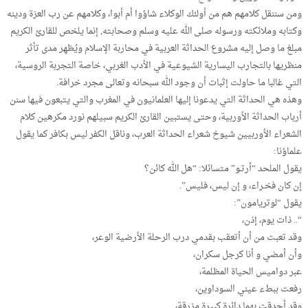
ومن سننقل كلامهم هم من أولئك الوكلاء شاؤوا أم أبوا، وكلامهم عن رب العزة ودينه
وكتابه وملائكته ورسوله صلى الله عليه وسلم وصحابته, إنما يلخص للقارئ الكريم
مبلغ ما وصل إليه مشروع الحداثة العربية في محاربة الإسلام ويُظهِر مدى تأثر
منظريها بالتجارب اليسارية الشيوعية في الأدب الغربي، خاصة التجربة الروسية،
التي غالبا ما حاولت إثبات أن وجود الله سبحانه وتعالى مجرد خرافة.
وهذه هي الحداثة التي يدعونا إليها العلمانيون في المغرب والتي يتبعون فيها سنن
أرباب الحداثة الأوربية، وحتى يستبين القارئ الكريم سبيلهم نورد مكرهين كلام
الشعراء الأوربيين شيوخ شعراء الحداثة العرب، وناقل الكفر ليس بكافر كما يقول
علماؤنا:
يقول الملحد “أرتـو” متسائلا: “هل الله كائن؟
إن كان فخـراء، و إن ليس، فليس”.
يقول “لوتريامون”:
“.. ذات يوم، إذن،
وقد تعبت من أن أتعقب بقدمي درب الرحلة الأرضية الوعر،
وأن أمضي و أنا كرجل سكران،
عبر دواميس الحياة المظلمة،
رفعت ببطء عيني السوداوين،
وقد أحدقت بهما دائرة كبيرة مزرقة،