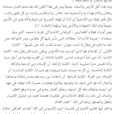
لم يبق للإيمان أو للكفر قيمة..)
وما بقاء أهل الأرض والسماء جميعاً ومن في هذا الكون كله بعد شتم الجبار سبحانه
وتعالى والاستهزاء به والسخرية منه، تعالى ربنا وتقدس وتنـزه عن كل نقصٍ وثلب،
{قُلْ فَمَنْ يَمْلِكُ مِنَ اللهِ شَيْئاً إِنْ أرَادَ أنْ يُهْلِكَ الْمَسِيحَ ابْنَ مَرْيَمَ وَأُمَّهُ وَمَنْ في الأَرْضِ
جَمِيعاً وَللهِ مُلْكُ السَّمَوَاتِ وَالأَرْضِ وَمَا بَيْنَهُمَا} [المائدة: 17].
ومن أولياء هؤلاء العلمانيين – البرلماني الاشتراكي بقرية با محمد- الذي سوَّد
صفحات “جريدة الأحداث” بمقالاته التي دنَّس فيها كل مقدَّس، ومن الشواهد على
ذلك ما ذكره في مقال له تحت عنوان “عندما تكذب أمة على نفسها”: “الكذبة
الأولى: أن الإسلام هو الدين الوحيد عند الله ومن يبتغي غيره فلن يقبل منه.. الكذبة
الثانية: أننا خير أمة أخرجت للناس.. الكذبة الثالثة: أن الغرب يعادينا من أجل ديننا،
وأننا نعيش حربا صليبية ثانية.. الكذبة الرابعة: أن الإسلام دين الرحمة والرأفة..
الكذبة الخامسة: إن كل ما حرمته علينا شريعتنا هو خير لنا.. الكذبة السادسة: أن
الإسلام حرر المرأة.. الكذبة السابعة: أن ابتعادنا عن ديننا هو مصدر شقائنا وتخلفنا,
والحال أنه هو الذي ابتعد عنا ولم يعد يطاوع معطيات عصرنا، لأنه توقف في عهد
ابن تيمية، وتوقف معه كل اجتهاد وعطل أفضل عضو في جسدنا وهو العقل،
وأضاف إلى ذلك بث ثقافة الاتكالية في تفكيرنا، فعندما نعجز عن تحليل الأشياء
بالعقل والمنطق نردها إلى الله..” العدد:2648.
وانظر أيها القارئ الكريم إلى قصيدة “بريد إلكتروني إلى الله” للشاعر العراقي صلاح