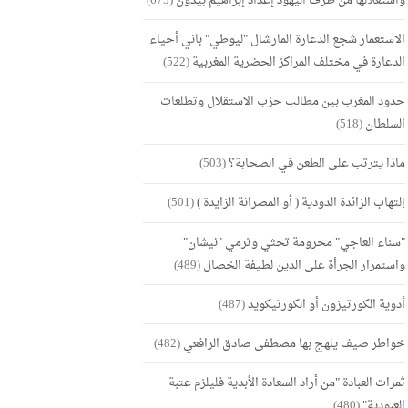
واستغلالها من طرف اليهود إعداد إبراهيم بيدون
(675)
الاستعمار شجع الدعارة المارشال "ليوطي" باني أحياء
الدعارة في مختلف المراكز الحضرية المغربية
(522)
حدود المغرب بين مطالب حزب الاستقلال وتطلعات
السلطان
(518)
ماذا يترتب على الطعن في الصحابة؟
(503)
إلتهاب الزائدة الدودية ( أو المصرانة الزايدة )
(501)
"سناء العاجي" محرومة تحثي وترمي "نيشان"
واستمرار الجرأة على الدين لطيفة الخصال
(489)
أدوية الكورتيزون أو الكورتيكويد
(487)
خواطر صيف يلهج بها مصطفى صادق الرافعي
(482)
ثمرات العبادة "من أراد السعادة الأبدية فليلزم عتبة
العبودية"
(480)