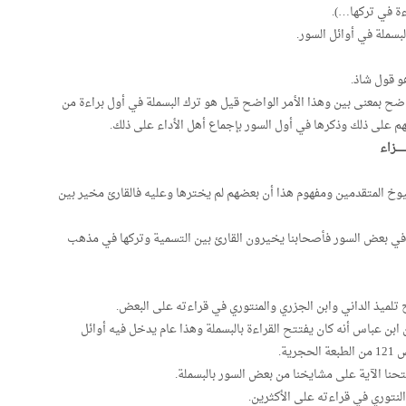
ءة في تركها…).
بسملة في أوائل السور.
و قول شاذ.
 واضح بمعنى بين وهذا الأمر الواضح قيل هو ترك البسملة في أول براءة من
م على ذلك وذكرها في أول السور بإجماع أهل الأداء على ذلك.
ـزاء
يوخ المتقدمين ومفهوم هذا أن بعضهم لم يخترها وعليه فالقارئ مخير بين
تي في بعض السور فأصحابنا يخيرون القارئ بين التسمية وتركها في مذهب
 تلميذ الداني وابن الجزري والمنتوري في قراءته على البعض.
ابن عباس أنه كان يفتتح القراءة بالبسملة وهذا عام يدخل فيه أوائل
ية.
تحنا الآية على مشايخنا من بعض السور بالبسملة.
لنتوري في قراءته على الأكثرين.