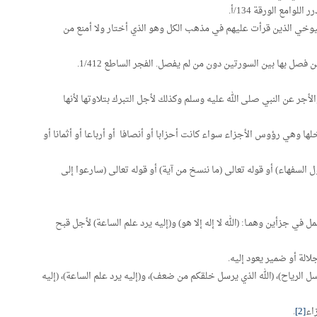
وامع الورقة 134/أ.
وخي الذين قرأت عليهم في مذهب الكل وهو الذي أختار ولا أمنع من
ل بها بين السورتين دون من لم يفصل. الفجر الساطع 1/412.
الأجر عن النبي صلى الله عليه وسلم وكذلك لأجل التبرك بتلاوتها لأنها
ها وهي رؤوس الأجزاء سواء كانت أحزابا أو أنصافا أو أرباعا أو أثمانا أو
قول السفهاء) أو قوله تعالى (ما ننسخ من آية) أو قوله تعالى (سارعوا إلى
ي جزأين وهمـا: (الله لا إله إلا هو) و(إليه يرد علم الساعة) لأجل قبح
لة أو ضمير يعود إليه.
 يرسل الرياح)، (الله الذي يرسل خلقكم من ضعف)، و(إليه يرد علم الساعة)، (إليه
اء
[2]
.