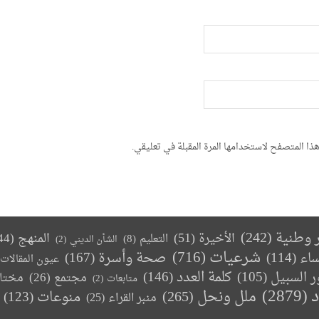
ذا المتصفح لاستخدامها المرة المقبلة في تعليقي.
ر وطنية
(242)
الأخيرة
(51)
المنهج
(44)
التعليم
(8)
الشأن الديني
(2)
(716)
شرعيات
صحة وأسرة
(167)
ساء
(114)
عيون المقالات
كلمة العدد
(146)
ر السبيل
(105)
مجتمع
(26)
مختا
متابعات
(2)
د
(2879)
ملل ونحل
(265)
(123)
منوعات
منبر القراء
(25)