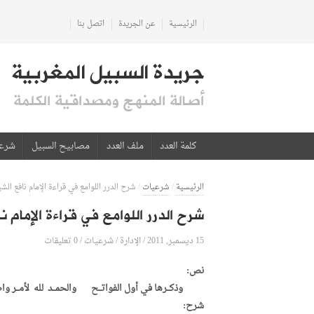
الرئيسية
عن الجريدة
اتصل بنا
جريدة السبيل المغربية
أصالة المنهج ومصداقية الكلمة
كلمة العدد
ملف العدد
مصابيح السبيل
شرع
الرئيسية
/
شرعيات
/
شرح الدرر اللوامع في قراءة الإمام نافع 
شرح الدرر اللوامع في قراءة الإما
15 ديسمبر, 2011
الإدارة
0 تعليقات
/
/
شرعيات
/
نص:
وذكــرها في أول الفواتــح والحمــد لله لأمــر و
شرح: