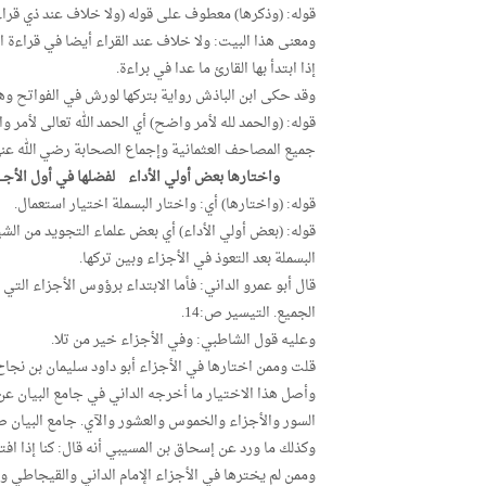
قوله: (وذكرها) معطوف على قوله (ولا خلاف عند ذي قرا
ومعنى هذا البيت: ولا خلاف عند القراء أيضا في قراءة ال
إذا ابتدأ بها القارئ ما عدا في براءة.
وقد حكى ابن الباذش رواية بتركها لورش في الفواتح وه
قوله: (والحمد لله لأمر واضح) أي الحمد الله تعالى لأمر
جميع المصاحف العثمانية وإجماع الصحابة رضي الله عنه
واختارها بعض أولي الأداء لفضلها في أول الأجــــــ
قوله: (واختارها) أي: واختار البسملة اختيار استعمال.
قوله: (بعض أولي الأداء) أي بعض علماء التجويد من الش
البسملة بعد التعوذ في الأجزاء وبين تركها.
قال أبو عمرو الداني: فأما الابتداء برؤوس الأجزاء ال
الجميع. التيسير ص:14.
وعليه قول الشاطبي: وفي الأجزاء خير من تلا.
قلت وممن اختارها في الأجزاء أبو داود سليمان بن نجاح
وأصل هذا الاختيار ما أخرجه الداني في جامع البيان عن 
السور والأجزاء والخموس والعشور والآي. جامع البيان ص 121 من الطبعة الحجر
وكذلك ما ورد عن إسحاق بن المسيبي أنه قال: كنا إذا افت
وممن لم يخترها في الأجزاء الإمام الداني والقيجاطي وا