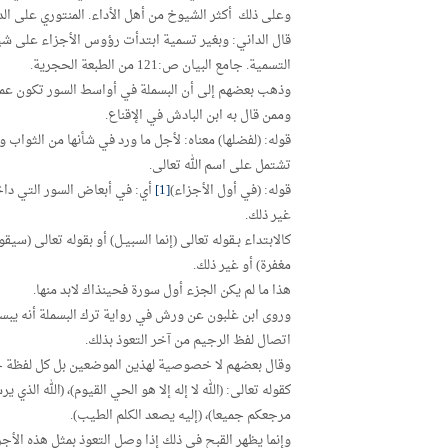
وعلى ذلك أكثر الشيوخ من أهل الأداء. المنتوري على الدرر الل
قال الداني: وبغير تسمية ابتدأت رؤوس الأجزاء على شي
التسمية. جامع البيان ص:121 من الطبعة الحجرية.
وذهب بعضهم إلى أن البسملة في أواسط السور تكون عمن فص
وممن قال به ابن البادش في الإقناع.
قوله: (لفضلها) معناه: لأجل ما ورد في شأنها من الثواب و
تشتمل على اسم الله تعالى.
قوله: (في أول الأجزاء)
[1]
أي: في أبعاض السور التي داخل
غير ذلك.
كالابتداء بـقوله تعالى (إنما السبيـل) أو بقوله تعالى (سي
مغفرة) أو غير ذلك.
هذا ما لم يكن الجزء أول سورة فحينذاك لابد منها.
وروى ابن غلبون عن ورش في رواية ترك البسملة أنه يبسمل ف
اتصال لفظ الرجيم من آخر التعوذ بذلك.
وقال بعضهم لا خصوصية لهذين الموضعين بل كل لفظة جلا
كقوله تعالى: (الله لا إله إلا هو الحي القيوم)، (الله الذي
مرجعكم جميعا)، (إليه يصعد الكلم الطيب).
وإنما يظهر القبح في ذلك إذا وصل التعوذ بمثل هذه الأجز