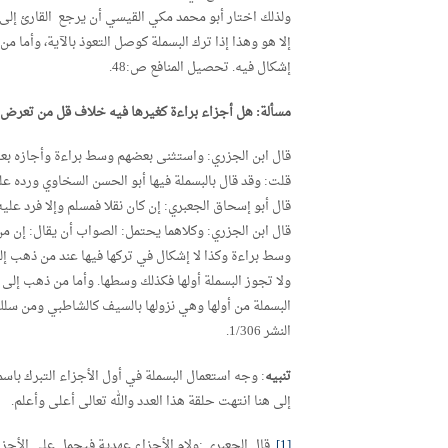
ولذلك اختار أبو محمد مكي القيسي أن يرجع القارئ إلى قو
إلا هو وهذا إذا ترك البسملة كوصل التعوذ بالآية، وأما من
إشكال فيه. تحصيل المنافع ص:48.
مسألة: هل أجزاء براءة كغيرها فيه خلاف قل من تعرض 
قال ابن الجزري: واستثنى بعضهم وسط براءة وأجازه بع
قلت: وقد قال بالبسملة فيها أبو الحسن السخاوي ورده عليه ا
قال أبو إسحاق الجعبري: إن كان نقلا فمسلم وإلا فرد عليه لأ
قال ابن الجزري: وكلاهما يحتمل: الصواب أن يقال: إن م
وسط براءة وكذا لا إشكال في تركها فيها عند من ذهب إلى
ولا تجوز البسملة أولها فكذلك وسطها. وأما من ذهب إلى ا
البسملة من أولها وهي نزولها بالسيف كالشاطبي ومن سلك م
النشر 1/306.
تنبيه
: وجه استعمال البسملة في أول الأجزاء التبرك باس
إلى هنا انتهت حلقة هذا العدد والله تعالى أعلى وأعلم.
[1]
قال الجعبري :ولام الأجزاء عهدية فيحمل على الأجز