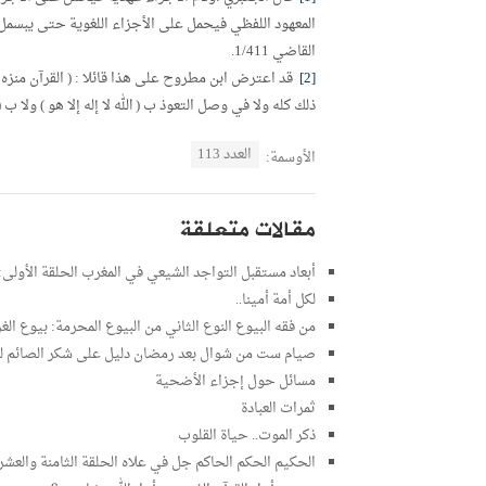
المعهود اللفظي فيحمل على الأجزاء اللغوية حتى يبسمل أ
القاضي 1/411.
[2]
قد اعترض ابن مطروح على هذا قائلا : ( القرآن منزه ع
ذلك كله ولا في وصل التعوذ ب ( الله لا إله إلا هو ) ولا ب (
العدد 113
الأوسمة:
مقالات متعلقة
أبعاد مستقبل التواجد الشيعي في المغرب الحلقة الأولى:
لكل أمة أمينا..
من فقه البيوع النوع الثاني من البيوع المحرمة: بيوع الغر
صيام ست من شوال بعد رمضان دليل على شكر الصائم لرب
مسائل حول إجزاء الأضحية
ثمرات العبادة
ذكر الموت.. حياة القلوب
الحكيم الحكم الحاكم جل في علاه الحلقة الثامنة والعشر