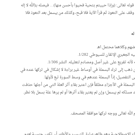
له تعالى: (وإذا حييتم بتحية فحيوا بأحسن منها)… فيصله بـ(الله لا إله
 وقف على التعوذ ثم قرأ الآية فلا قبح، وكذلك من يبسمل بعد التعوذ فلا
له
ضهم وكلاهما محتمل.اهـ
لجعبري الإتقان للسيوطي 1/282.
نه تفريع على غير أصل ومصادم لتعليله. النشر 1/306.
ن ذهب إلى ترك البسملة في أوساط غير براءة لا إشكال في تركها عنده في
 التفصيل، إذاً البسملة عندهم في وسط السورة تبع لأولها.
لبسملة في الأجزاء مطلقاً فإن اعتبر بقاء أثر العلة التي من أجلها حذفت
سلكه لم يبسمل؛ وإن لم يعتبر بقاء أثرها أو لم يرها علة بسمل بلا نظر.
م الله تعالى ووجه تركها موافقة المصحف.
اء الاصطلاحية وهو ظاهرعبارة التيسير والأظهر أن تكون جنسية لعدم