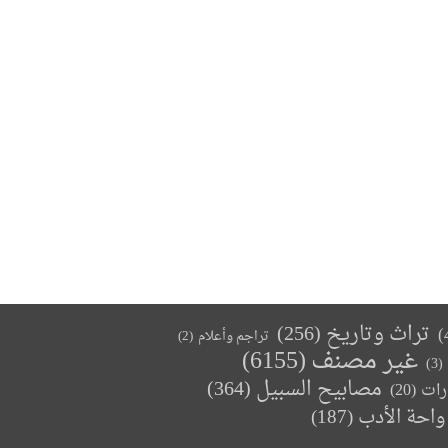
تراث وتاريخ
(256)
تراجم وأعلام
(2)
غير مصنف
(6155)
(3)
مصابيح السبيل
(364)
(20)
رات
واحة الأدب
(187)