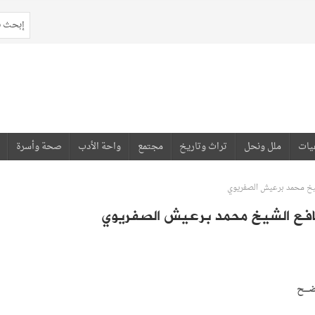
يات
ملل ونحل
تراث وتاريخ
مجتمع
واحة الأدب
صحة وأسرة
الشيخ محمد برعيش الصفريوي
م نافع الشيخ محمد برعيش الصفريوي
اضـــح