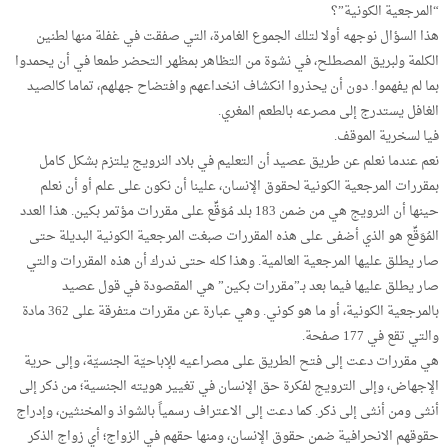
“المرجعية الكونية”؟
هذا السؤال نوجهه أولا لتلك الجموع الغامرة، التي صفقت في غفلة منها لطنين
الكلمة ولبريق المصطلح، في نشوة من التظاهر بمظهر التحضر طمعا في أن يحمدوا
بما لم يفهموا. دون أن يحذروا انكشاف انخداعهم وافتضاح جهلهم، تماما كالصيد
الغافل يستدرج إلى مصرعه بالطعم المغري.
فيا لسخرية الموقف.
نعم عندما نعلم عن طريق عصيد أن التعليم في بلاد النرويج يلتزم بشكل كامل
بمقررات المرجعية الكونية لحقوق الإنسان، علينا أن نكون على علم أو أن نعلم
حينها أن النرويج هي من ضمن 183 بلد مُوَقِّع على مقررات مؤتمر بكين. هذا العدد
المُوَقِّع هو الذي أضفى على هذه المقررات صبغت المرجعية الكونية البديلة حتى
صار يطلق عليها المرجعية العالمية. وهذا كله حتى ندرك أن هذه المقررات والتي
صار يطلق عليها فيما بعد بـ”مقررات بكين” هي المقصودة في قول عصيد
بالمرجعية الكونية، أو ما هو كوني. وهي عبارة عن مقررات متفرقة على 362 مادة
والتي تقع في 177 صفحة.
هي مقررات دعت إلى فتح الطريق على مصراعيه للإباحيّة الجنسيّة، وإلى حرية
الإجهاض، وإلى الترويج لفكرة حق الإنسان في تغيير هويته الجنسية؛ من ذكر إلى
أنثى ومن أنثى إلى ذكر. كما دعت إلى الاعتراف رسمياً بالشواذ والمخنثين، وإدراج
حقوقهم الانحرافية ضمن حقوق الإنسان، ومنها حقهم في الزواج؛ أي زواج الذكر