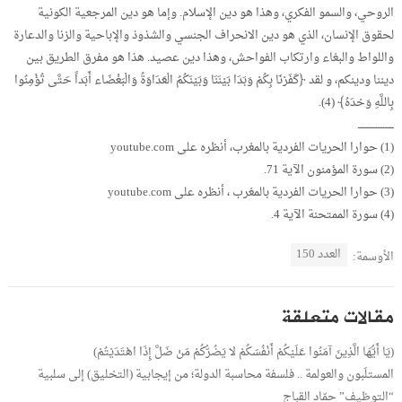
الروحي، والسمو الفكري، وهذا هو دين الإسلام. وإما هو دين المرجعية الكونية
لحقوق الإنسان، الذي هو دين الانحراف الجنسي والشذوذ والإباحية والزنا والدعارة
واللواط والبغاء وارتكاب الفواحش، وهذا دين عصيد. هذا هو مفرق الطريق بين
ديننا ودينكم، و لقد ﴿كَفَرْنَا بِكُمْ وَبَدَا بَيْنَنَا وَبَيْنَكُمُ الْعَدَاوَةُ وَالْبَغْضَاء أَبَداً حَتَّى تُؤْمِنُوا
بِاللَّهِ وَحْدَهُ﴾ (4).
ــــــــــــــــــــ
(1) حوارا الحريات الفردية بالمغرب، أنظره على youtube.com
(2) سورة المؤمنون الآية 71.
(3) حوارا الحريات الفردية بالمغرب ، أنظره على youtube.com
(4) سورة الممتحنة الآية 4.
العدد 150
الأوسمة:
مقالات متعلقة
(يَا أَيُّهَا الَّذِينَ آمَنُوا عَلَيْكُمْ أَنْفُسَكُمْ لا يَضُرُّكُمْ مَنْ ضَلَّ إِذَا اهْتَدَيْتُمْ)
المستلَبون والعولمة .. فلسفة محاسبة الدولة؛ من إيجابية (التخليق) إلى سلبية
“التوظيف” حمّاد القباج