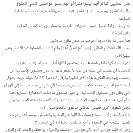
على المثليين كما لو أنهم ليسوا بشرا أو أنهم ليسوا مواطنين كاملي الحقوق
والمواطنة، ويتهجمون…)(1).. تشدق فيه من الجهالة بالقيم الأصيلة والفطرة
السليمة.
ممارسة اللواط تدخل ضمن الحريات الفردية، والممارسون له كاملي الحقوق
والمواطنة؟!!
هذا عين ما جاءت به التوصيات ضمن مقررات بكين.
صدق الله العظيم القائل: ﴿وَلَوِ اتَّبَعَ الْحَقُّ أَهْوَاءهُمْ لَفَسَدَتِ السَّمَاوَاتُ وَالْأَرْضُ وَمَن
فِيهِنَّ﴾(2).
دعوة مستنكرة ظاهر فسادها، ولا يستحق قائلها أدنى احترام. إلا أن الغريب
العجيب أن عصيد في غفلة من غيه لا يشعر معها أنه دون مستوى الإنسانية، بل
يحسب بهيميته الفكرية هذه أكثر تطورا وأرقى تحضرا..!! تأمل قوله حيث يتجلى
فيه الانحراف من مجرد تلاوته: “وليس مسموحا لأي كان أن يعيد بلدا ما إلى الوراء
لكي يظل دون مستوى الإنسانية. أي دون مستوى ما بلغته الحضارة البشرية. هذا
ظلم أن تنعم شعوب ما بهذه الحقوق وبهذه الحريات كآخر ما بلغته الحضارة وأن
نجعل شعوبا أخرى تعيش الماضي بدعوى الخصوصية..”(3).
يا عجبا، متى كان السماح بممارسة اللواط والدعارة والفحش يجسد أعلى درجة
بلغتها البشرية في التطور وآخر ما بلغته الحضارة في التحرر؟!
ومن ثم فإما هو دين الله الذي هو دين الحشمة، والحياء، والعفة، والحصانة، والطهر