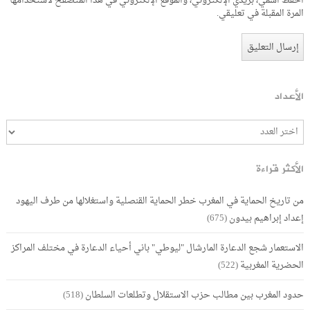
احفظ اسمي، بريدي الإلكتروني، والموقع الإلكتروني في هذا المتصفح لاستخدامها
المرة المقبلة في تعليقي.
الأعداد
الأكثر قراءة
من تاريخ الحماية في المغرب خطر الحماية القنصلية واستغلالها من طرف اليهود
إعداد إبراهيم بيدون
(675)
الاستعمار شجع الدعارة المارشال "ليوطي" باني أحياء الدعارة في مختلف المراكز
الحضرية المغربية
(522)
حدود المغرب بين مطالب حزب الاستقلال وتطلعات السلطان
(518)