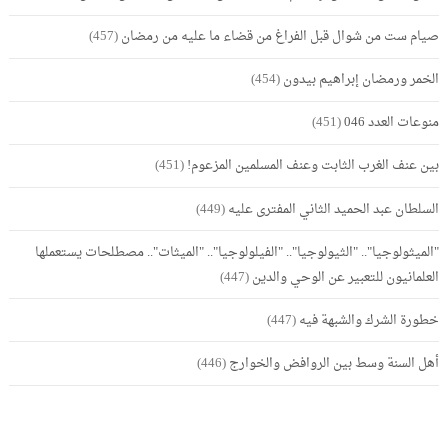
صيام ست من شوال قبل الفراغ من قضاء ما عليه من رمضان
(457)
الخمر ورمضان إبراهيم بيدون
(454)
منوعات العدد 046
(451)
بين عنف الغرب الثابت وعنف المسلمين المزعوم!
(451)
السلطان عبد الحميد الثاني المفترى عليه
(449)
"الميثولوجيا".. "الثيولوجيا".. "الفيلولوجيا".. "الميثات".. مصطلحات يستعملها
العلمانيون للتعبير عن الوحي والدين
(447)
خطورة الشرك والشبهة فيه
(447)
أهل السنة وسط بين الروافض والخوارج
(446)