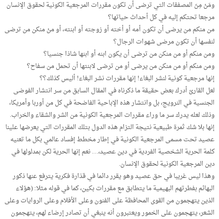
ومَنْ مِنَ المصفقات التي ترضى أن تكون مقررات المرجعية الكونية لحقوق الإنسان
مرجعا تحتكم إليه في كل أحداث حياتها؟
من منكم من يرضى أن تكون أمه أو أخته أو زوجته أو ابنته، أو منْ منكن من ترضى
لنفسها أن تكون مرضى شهوات الرجال؟
ومن منكم أو من منكن من ترضى أن يكون ابنه أو ابنها شاذا جنسيا؟
ومن منكم أو من منكن من يرضى أو من ترضى لابنتها أن تحمل من سفاح؟
إنها مرجعية كونية لنشر البغاء! إنها مقررات نشر البغاء! أليس كذلك؟؟
لعل القارئ أدرك بعض حقيقة ما ذكرناه في المقال السابق من سر انتشار الفوضى
الجنسية في النرويج، بل وانتشار هذه الإباحية الفاضحة في كل من أوربا وأمريكا،
وذلك لعله يدرك سر ما وراء مقررات المرجعية الكونية من الشر والشقاء والخراب.
إنها بلا شك ثمرة طبيعية نتيجة التزام هذه الدول بتلك المقررات التي يعرضها علينا
عصيد تحت مسمى المرجعية الكونية في إطار مخطط إفساد عالمي بكل ما تعنيه
كلمة الحرية الشخصية الفردية في دين عصيد،… نعم إنها الحرية لكن بمدلولها في
دين المرجعية الكونية لحقوق الإنسان.
وهذا ليس غريبا في حق عصيد وهو يقرر دائما في قذارة فكرية يترفع عنها ذكور
البهائم بفطرتهم البهيمية ما يتطابق مع مقررات بكين، كما في قوله مثلا: (هؤلاء
الذين يتهجمون من القوى المحافظة على الفنون وعلى الأفلام وعلى الروايات وعلى
الشعر، يتهجمون على الخمور ويعتبرون أنه ينبغي أن تصادر إرضاء لهم، يتهجمون