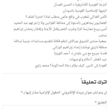
النزعة القومية الأمازيغية ذ.الحسن العسال
الجبهة الإسلامية القومية بالسودان
الأمن الغذائي للمغرب في واقع عالمي متقلب لماذا اخترنا الملف؟
العلمانيون يجاهرون بالدعوة إلى مخالفة القوانين ولا زاجر لهم عبد الحميد
أمين يبيح ممارسة الزنا وشرب الخمر وقتل الأجنة وإفطار رمضان إبراهيم
بيدون
جمعية منتدى الشروق بمراكش تنظم قافلة لتقديم مساعدات عينية لساكنة
منطقة (تيزي نوشك) إعداد إبراهيم الوزاني
قصـة جريج مع بني علمـان ذ. أحمد اللويزة
عيد الفطر.. أحكام وتوجيهات
العودة إلى الدين.. كيف يفكر دعاة الحداثوية؟ محمد زاوي
اترك تعليقاً
لن يتم نشر عنوان بريدك الإلكتروني.
الحقول الإلزامية مشار إليها بـ
*
التعليق
*