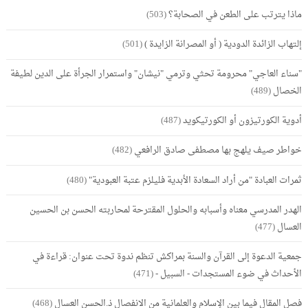
ماذا يترتب على الطعن في الصحابة؟
(503)
إلتهاب الزائدة الدودية ( أو المصرانة الزايدة )
(501)
"سناء العاجي" محرومة تحثي وترمي "نيشان" واستمرار الجرأة على الدين لطيفة
الخصال
(489)
أدوية الكورتيزون أو الكورتيكويد
(487)
خواطر صيف يلهج بها مصطفى صادق الرافعي
(482)
ثمرات العبادة "من أراد السعادة الأبدية فليلزم عتبة العبودية"
(480)
الهدر المدرسي معناه وأسبابه والحلول المقترحة لمحاربته الحسن بن الحسين
العسال
(477)
جمعية الدعوة إلى القرآن والسنة بمراكش تنظم ندوة تحت عنوان: قراءة في
الأحداث في ضوء المستجدات - السبيل -
(471)
فصل المقال فيما بين الإسلام والعلمانية من الانفصال ذ.الحسن العسال
(468)