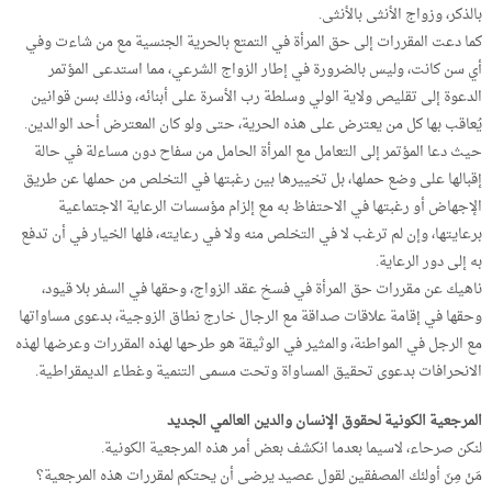
بالذكر، وزواج الأنثى بالأنثى.
كما دعت المقررات إلى حق المرأة في التمتع بالحرية الجنسية مع من شاءت وفي
أي سن كانت، وليس بالضرورة في إطار الزواج الشرعي، مما استدعى المؤتمر
الدعوة إلى تقليص ولاية الولي وسلطة رب الأسرة على أبنائه، وذلك بسن قوانين
يُعاقب بها كل من يعترض على هذه الحرية، حتى ولو كان المعترض أحد الوالدين.
حيث دعا المؤتمر إلى التعامل مع المرأة الحامل من سفاح دون مساءلة في حالة
إقبالها على وضع حملها، بل تخييرها بين رغبتها في التخلص من حملها عن طريق
الإجهاض أو رغبتها في الاحتفاظ به مع إلزام مؤسسات الرعاية الاجتماعية
برعايتها، وإن لم ترغب لا في التخلص منه ولا في رعايته، فلها الخيار في أن تدفع
به إلى دور الرعاية.
ناهيك عن مقررات حق المرأة في فسخ عقد الزواج، وحقها في السفر بلا قيود،
وحقها في إقامة علاقات صداقة مع الرجال خارج نطاق الزوجية، بدعوى مساواتها
مع الرجل في المواطنة، والمثير في الوثيقة هو طرحها لهذه المقررات وعرضها لهذه
الانحرافات بدعوى تحقيق المساواة وتحت مسمى التنمية وغطاء الديمقراطية.
المرجعية الكونية لحقوق الإنسان والدين العالمي الجديد
لنكن صرحاء، لاسيما بعدما انكشف بعض أمر هذه المرجعية الكونية.
مَنْ مِنَ أولئك المصفقين لقول عصيد يرضى أن يحتكم لمقررات هذه المرجعية؟