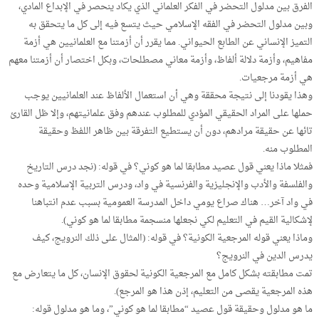
الفرق بين مدلول التحضر في الفكر العلماني الذي يكاد ينحصر في الإبداع المادي،
وبين مدلول التحضر في الفقه الإسلامي حيث يتسع فيه إلى كل ما يتحقق به
التميز الإنساني عن الطابع الحيواني. مما يقرر أن أزمتنا مع العلمانيين هي أزمة
مفاهيم، وأزمة دلالة ألفاظ، وأزمة معاني مصطلحات، وبكل اختصار أن أزمتنا معهم
هي أزمة مرجعيات.
وهذا يقودنا إلى نتيجة محققة وهي أن استعمال الألفاظ عند العلمانيين يوجب
حملها على المراد الحقيقي المؤدي للمطلوب عندهم وفق علمانيتهم، وإلا ظل القارئ
تائها عن حقيقة مرادهم، دون أن يستطيع التفرقة بين ظاهر اللفظ وحقيقة
المطلوب منه.
فمثلا ماذا يعني قول عصيد مطابقا لما هو كوني؟ في قوله: (نجد درس التاريخ
والفلسفة والأدب والإنجليزية والفرنسية في واد، ودرس التربية الإسلامية وحده
في واد آخر… هناك صراع يومي داخل المدرسة العمومية بسبب عدم انتباهنا
لإشكالية القيم في التعليم لكي نجعلها منسجمة مطابقا لما هو كوني).
وماذا يعني قوله المرجعية الكونية؟ في قوله: (المثال على ذلك النرويج، كيف
يدرس الدين في النرويج؟
تمت مطابقته بشكل كامل مع المرجعية الكونية لحقوق الإنسان، كل ما يتعارض مع
هذه المرجعية يقصى من التعليم، إذن هذا هو المرجع).
ما هو مدلول وحقيقة قول عصيد “مطابقا لما هو كوني”، وما هو مدلول قوله: