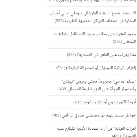
واستغلالها من طرف اليهود إعداد إبراهيم بيدون
(675)
الاستعمار شجع الدعارة المارشال "ليوطي" باني أحياء
الدعارة في مختلف المراكز الحضرية المغربية
(522)
حدود المغرب بين مطالب حزب الاستقلال وتطلعات
السلطان
(518)
ماذا يترتب على الطعن في الصحابة؟
(503)
إلتهاب الزائدة الدودية ( أو المصرانة الزايدة )
(501)
"سناء العاجي" محرومة تحثي وترمي "نيشان"
واستمرار الجرأة على الدين لطيفة الخصال
(489)
أدوية الكورتيزون أو الكورتيكويد
(487)
خواطر صيف يلهج بها مصطفى صادق الرافعي
(482)
ثمرات العبادة "من أراد السعادة الأبدية فليلزم عتبة
العبودية"
(480)