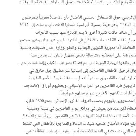
يزاولها هؤلاء الأطفال بنسبة 18%، يأتي بعدها مسح الأحذية، وبيع الأكياس البلاستيكية 15 %، وغسل السيارات 13 %، ثم السرقة 6
وتفيد بعض الأرقام الرسمية الصادرة عن الملتقى العربي الإفريقي حول الاستغلال الجنسي للأطفال بأن 23 طفلاً مغربياً يتعرضـون
للاستغـلال الجنسي كل شهـر، وذكر “المرصد الوطني لحقوق الطفل” -وهو هيئة رسمية- أن نسبة ضحايا الاغتصاب وصلت إلى 17 %
% بالنسبة للذكور في 2001، كما أشار إلى أن هناك حالات كثيرة أخرى لا يتم الإبلاغ عنها بسبب الأعراف
الاجتماعية السائدة، وكشف المرصد المشار إليه أنه تم تسجيل 112 حالة اغتصاب للأطفال في الفترة ما بين شهر يناير وشهر سبتمبر
يا سوء المعاملة، أما مديرية الشؤون الجنائية والعفو بوزارة العدل فسجلت بالنسبة
 هي ظاهرة الهجرة السرية التي لم تعد تقتصر على الكبار، وإنما شملت حتى
ال ترحيل الأطفال القاصرين إلى إسبانيا عبر مضيق جبل طارق في
جارة تهريب القاصرين مصدراً للدخل، مستغلة ظروف الأسر المغربية
 لا يجيز طرد القاصرين من التراب الإسباني، ويعطيهم أوراق الإقامة بعد
 أفراد عائلاتهم الآخرين عبر ترحيلهم هم أيضاً.
وتقدر السلطات الإسبانية عدد الأطفال القاصرين -أو غير المصحوبين بذويهم بحسب تعريف القانون الإسباني- بنحو2800 طفل،
تظة، لكن عدد من يعيش في مراكز إيواء القاصرين في سبتة ومليلية
ظمة الأمم المتحدة للطفولة “اليونسيف” عن قلقه من سوء أوضاع الأطفال
 يقع هؤلاء الأطفال ضحية شبكات الدعاة والمتاجرة بالأطفال التي تنشط
رة التي تزايدت في الفترة الأخيرة، أبرم المغرب وإسبانيا اتفاقاً يقضي