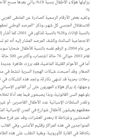
%.
بالنسبة للإناث و28
من عام 2004، و الرقم نفسه بالنسبة للأطفال ضحا
لعام 2003 حوالي 76 حالة اغتصاب، وأكثر من 500 حالة معروضة على المحاكم و29 حالة تخص تسهيل دعارة القاصرين سنة.
أما في الأعوام القليلة الماضية، فقد برزت ظاهرة جديدة
الصغار. وقد أصبحت شبكات الهجرة السرية تنشط في مج
رحلات بحرية قد تنتهي بكارثة، وتجد هذه الشبكات في ت
وجهلها، إذ يركز هؤلاء المهربون على أن القانون الإسباني
بلوغهم السن القانونية، وبذا يصبحون فيما بعد أداة لخلاص
معظمهم يعيشون كأطفال شوارع في المدن الإسبانية المك
المحتلتين وغرناطة لا يتعدى العشرات، وقد عبّر فرع من
المتواجدين في هذه المراكز بإقليم الأندلس، وفي الغالب
بكثافة في القارة الأوروبية. وبغية التغلب على هذه الظاه