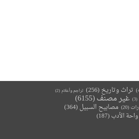
تراث وتاريخ
(256)
تراجم وأعلام
(2)
غير مصنف
(6155)
(3)
مصابيح السبيل
(364)
(20)
رات
واحة الأدب
(187)