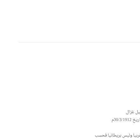
يل غزال
30/3م
غربيا وليس بريطانيا فحسب