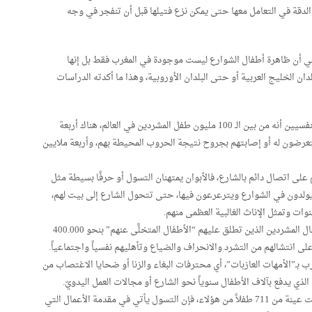
الدقة في التعامل معها حتى يمكن نزع فتيلها قبل أن تنفجر في وجه
وهي أن ظاهرة أطفال الشوارع ليست موجودة في المغرب فقط بل إنها
ان الخليج العربية أو حتى البلدان الأوروبية، وهذا ما أكدته الدراسات
فقد أكدت دراسة أمريكية حديثة أجراها بعض الأطباء النفسيين أنه من بين الـ 100 مليون طفل المشردين في العالم، هناك أربعة
يتعرضون له أو إصابتهم بجروح نتيجة الحروب المحيطة بهم، وأربعة ملايين
على اتصال دائم بالشارع، فالأبوان يمتهنان التسول أو حرفًا بسيطة مثل
 يولدون في الشوارع ويترعرعون فيها، حتى تتحول الشارع إلى بيت لهم،
ات وتمثل الإناث الغالبية العظمى منهم.
وتُقدّر إحصاءات المندوبية السامية للتخطيط عدد الأطفال المشردين الذين تطلق عليهم “الأطفال المتخلَّى عنهم” بنحو 400.000
ى انتشالهم من التشرد والانحراف والضياع وتأهليهم نفسياً واجتماعياً.
رب بـ”الأمهات العازبات”، أي محترفات البغاء والزنا أو ضحايا الاغتصاب من
ذي يدفع بآلاف الأطفال سنوياً نحو الشارع أو مجالات العمل اليدويّ.
وبحسب دراسة ميدانية صادرة عن أطفال الشوارع، شملت عينة من 711 طفلاً من هؤلاء، فإن التسول يأتي في مقدمة الأعمال التي