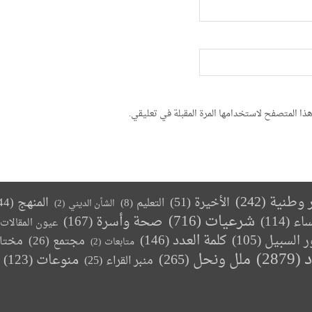
ذا المتصفح لاستخدامها المرة المقبلة في تعليقي.
ر وطنية
(242)
الأخيرة
(51)
المنهج
(44)
التعليم
(8)
الشأن الديني
(2)
(716)
شرعيات
صحة وأسرة
(167)
ساء
(114)
عيون المقالات
كلمة العدد
(146)
ر السبيل
(105)
مجتمع
(26)
مختا
متابعات
(2)
د
(2879)
ملل ونحل
(265)
(123)
منوعات
منبر القراء
(25)