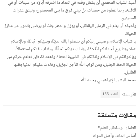
أعيذ الشباب المحمدي أن يشغل وقته في تعداد ما اقترفه آباؤه من سيئات أو في
الافتخار بما عملوه من حسنات، بل يبني فوق ما بنى المحسنون، وليتق عثرات
المسيئين.
وأعيذه أن ينام في الزمان اليقظان، أو يهزل والدهر جادّ، أو يرضى بالدون من منازل
الحياة.
يا شباب الإسلام، وصيتي إليكم أن تتصلوا بالله تديّنًا، وبنبيّكم اتّباعًا، وبالإسلام
عملا وبتاريخ أجدادكم اطّلاعًا، وبآداب دينكم تخلّقًا، وبآداب لغتكم استعمالاً،
وبإخوانكم في الإسلام وِلذاتكم في الشبيبة اعتناءً واهتمامًا، فإن فعلتم حزتم من
الحياة الحظ الجليل، ومن ثواب الله الأجر الجزيل، وفاءت عليكم الدنيا بظلها
الظليل.
محمد البشير الإبراهيمي رحمه الله
العدد 155
الأوسمة:
مقالات متعلقة
العلماء.. وسلطان العلم!!
أساس الداء.. وأصل الدواء