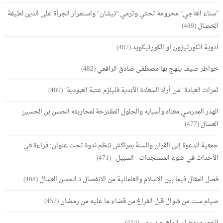
"سناء العاجي" محرومة تحثي وترمي "نيشان" واستمرار الجرأة على الدين لطيفة
الخصال
(489)
أدوية الكورتيزون أو الكورتيكويد
(487)
خواطر صيف يلهج بها مصطفى صادق الرافعي
(482)
ثمرات العبادة "من أراد السعادة الأبدية فليلزم عتبة العبودية"
(480)
الهدر المدرسي معناه وأسبابه والحلول المقترحة لمحاربته الحسن بن الحسين
العسال
(477)
جمعية الدعوة إلى القرآن والسنة بمراكش تنظم ندوة تحت عنوان: قراءة في
الأحداث في ضوء المستجدات - السبيل -
(471)
فصل المقال فيما بين الإسلام والعلمانية من الانفصال ذ.الحسن العسال
(468)
صيام ست من شوال قبل الفراغ من قضاء ما عليه من رمضان
(457)
الخمر ورمضان إبراهيم بيدون
(454)