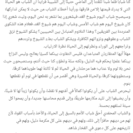
كنا شباباً فلما شبنا تلفّتنا إلى الماضي حنينًا إلى الشبيبة فرأينا أن الشباب هو الحياة
التي لا يدرك قيمتها إلا ّمن فارقها، ورأينا أخطاء الشباب من حيث لا يمكن تداركها؛
وسيصبح شباب اليوم شيوخ الغد، فيشعرون بما نشعر به نحن اليوم، وليت شعري إذا
كان شيوخ اليوم هم شباب الأمس وشباب اليوم هم شيوخ الغد، فعلام هذه الشكوى
المترددة بين الفريقين؟ وهذا التلاوم المتبادل بين الحبيبين؟ يشكو الشيوخ نزق
الشباب وعقوقهم ونزواتهم الكافرة، ويشكو الشباب بطء الشيوخ وترددهم
وتراجعهم إلى الوراء ونظرتهم إلى الحياة نظرة الارتياب.
مهلاً أيها المتقاربان المتباعدان، فليس التفاوت بينكما كسبيًا يعالج، وليس النزاع
بينكما علميًا يحكم فيه الدليل، ولكنه سنّة وتطوّر، كنا حيث أنتم، وستصبحون حيث
نحن بلا لوم ولا عتاب؛ هما مرحلتان في الحياة ثم لا ثالثة لهما طويناهما كرهًا،
وستطوونهما كرهًا، والحياة قصيرة وهي أقصر من أن نقطعها في لوم أو نقطعها
بنوم.
ليحرص الشباب على أن يكونوا كمالاً في أمّتهم لا نقصًا، وأن يكونوا زيناً لها لا شينًا،
وأن يضيفوا إلى تليد مكارمها طريفًا، وإلى قديم محاسنها جديدا، وأن يمحوا كل
سيئة لسلفهم بحسنة.
والشباب المحمّدي أحقّ شباب الأمم بالسبق إلى الحياة، والأخذ بأسباب القوة، لأنّ
لهم من دينهم حافزاً إلى ذلك، ولهم في دينهم على كل مكرمة دليل، ولهم في
تاريخهم على كل دعوى في الفخار شاهد.