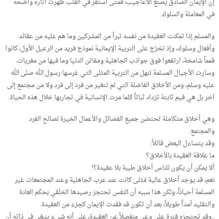
إن الإيمان الصادق يصنع الأعاجيب، فمتى استقر في القلب ظهرت آثاره واضحة
في المعاملة والسلوك.
والمسلم إذا تمكنت العقيدة من نفسه تبرأ من المشركين وما هم عليه من عقائد
وأفعال وسلوك، وإذ تخرّج على التربية الإيمانية نموذج فريد من الرعيل الأول، كانوا
قمماً شامخة، ارتفعوا فوق جواذب الجاهلية ومفاتن الدنيا وما فيها من مغريات.
وسارت الأجيال المسلمة تنهل من التربية المثلى التي غرسها رسول الله صلى الله
عليه وسلم، ومن الأخلاق الفاضلة التي لم تتغير من فرد إلى فرد ولا من مجتمع إلى
آخر بل هي قيم ثابتة تزداد ثباتاً كلما مرت الإنسانية في تجاربها خلال هذه الحياة.
وهي أخلاق متكاملة تحتضن جميع الفضائل والأعمال الخيرة لصالح الفرد
والمجتمع.
وقد يتساءل البعض قائلاً:
ما علاقة العقيدة بالأخلاق؟
ألا يمكن أن يكون للناس أخلاق طيبة بلا عقيدة؟!
نعم، قد يوجد أخلاق عالية مُثلى كانت عند عرب الجاهلية وعند المجتمعات غير
المسلمة أحياناً، ولكن هذا سببه أن النفس تحتجز رصيدها الخلْقي بحكم العادة
والتقليد أمداً طويلاً، بعد أن تكون قد فقدت الإيمان كجزء من العقيدة.
..وقد تحتجزه فترة على وعي منفصلاً عن العقيدة، على أنه شيء ينبغي في ذاته أن