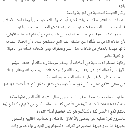
يقوم.
ولكن النتيجة الحتمية في النهاية واحدة..
إنه ما دامت العقيدة قد انحرفت فلا بد أن تنحرف الأخلاق أخيراً وما دامت الأخلاق
قد انفصلت عن العقيدة فلا بد أن تموت. وإن هؤلاء المخدوعين حسبوا أن
التصورات قد تنحرف ثم يستقيم السلوك، إن هذا وهم من أوهام الجاهلية الأولى،
لأن هؤلاء الناس قد ضُلّلوا عن حقيقة الشر الذي يعيشون فيه.. وأن الحياة البشرية
ذاتها مهددة بالدمار من ضخامة هذا الشر وعنفوانه ومن ضخامة تمكُّنه من الحياة
الواقعية للناس.
وغاية المسلم الأساسية في أخلاقه، أن يحقق مرضاة ربه، ذلك أن هدف المؤمن
الأول من أعماله كلها هو ابتغاء وجه الله جل وعلا -فقد أمره- سبحانه وتعالى بذلك،
ووعده بالجزاء الأوفى على أعماله الخيرة يوم القيامة.
قال تعالى: “فَمَن يَعْمَلْ مِثْقَالَ ذَرَّةٍ خَيْراً يَرَهُ، ومَن يَعْمَلْ مِثْقَالَ ذَرَّةٍ شَراً يَرَهُ” (الزلزلة).
كما أن المسلم يحقق سعادته في الدنيا، يقول تعالى: “وعَدَ اللَّهُ الَذِينَ آمَنُوا مِنكُمْ
وعَمِلُوا الصَّالِحَاتِ لَيَسْتَخْلِفَنَّهُمْ فِي الأَرْضِ كَمَا اسْتَخْلَفَ الَذِينَ مِن قَبْلِهِمْ ولَيُمَكِّنَنَّ لَهُمْ
دِينَهُمُ الَذِي ارْتَضَى لَهُمْ ولَيُبَدِّلَنَّهُم مِّنْ بَعْدِ خَوْفِهِمْ أَمْناً” (النور).
فالسرور ثمرة عملية لمن يتحلى بالأخلاق الفاضلة، والطمأنينة القلبية والشعور
بخيرية الذات وخيرية المصير من ثمرات الانسجام بين الإيمان والأخلاق وذلك