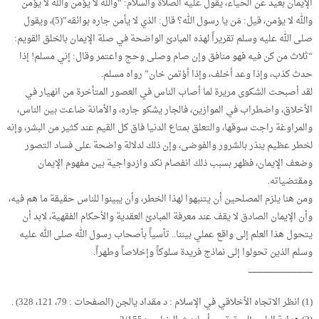
الإيمان بعيد عن الحياء، يقول عليه الصلاة والسلام: “والله لا يؤمن والله لا يؤمن
والله لا يؤمن، قيل: مَن يا رسول الله؟ قال: الذي لا يأمن جاره بوائقه”(5)، ويقول
صلى الله عليه وسلم تقريراً لهذه المبادئ الواضحة في صلة الإيمان بالخلق القويم:
“ثلاث من كن فيه فهو منافق وإن صام وصلى وحج واعتمر وقال: إني مسلم! إذا
حدث كذب، وإذا وعد أخلف، وإذا أؤتمن خان” رواه مسلم.
لقد أصبحت الشكوى مريرة لما أصاب الناس في العصور المتأخرة من انهيار في
الأخلاق، واضطراب في الموازين، فالجار يشكو جاره، والأمانة ضاعت بين الناس،
والمراوغة راجت سوقها، والتعلق بمتاع الدنيا فاق كل القيم عند كثير من البشر، وإنه
لخطر عظيم ينذر بالشرور والفوضى، وإن ذلك لدلالة واضحة على فساد التصور
وضعف الإيمان، فظهر بسبب ذلك انفصام نكد وازدواجية بين مفهوم الإيمان
ومقتضياته.
ومن هنا يلزم المصلحين أن يتنبهوا لهذا الخطر، وأن يبينوا للناس حقيقة ما هم فيه،
وأن الإيمان الصادق لا يقف عند معرفة المبادئ العقدية والأحكام الفقهية، لابد أن
يتحول هذا العلم إلى واقع عملي بيننا.. تأسياً بأصحاب رسول الله صلى الله عليه
وسلم الذين تحولوا إلى نماذج فريدة سلوكاً وإخلاصاً وطهراً.
ـــــــــــــــــــــــــــــــــــــــــــــ
(1) انظر الاتجاه الأخلاقي في الإسلام : د مقداد يالجن (الصفحات : 79، 121، 328) .