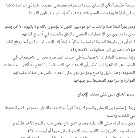
نتيجة طبيعية، لأن الإنسان عندما يتصرف بمقتضى عقيدته -فيؤدّي الواجبات كما
ينبغي أداؤها ويتجنب المحرمات- يشعر بأنه إنسان خيِّر قوي الإرادة.
ومن يقرأ للملاحدة والكتاب الوجوديين الذين لا يؤمنون بالله ولا باليوم الآخر، يعلم
مدى ما يعانون من الاضطراب النفسي والقلق والحيرة في أعماق قلوبهم.
ذلك أن في طبيعة الحياة الإنسانية جانباً لا يُملأ إلا بالإحسان.. وكثيراً ما يدفع القلق
هؤلاء الحيارى إلى محاولات الانتحار(1).
وإذا تفحصنا العلاقات الاجتماعية في حياتنا المعاصرة نجد أن الاضطراب في
السلوك هو الظاهرة السائدة، وأن الابتعاد عن الاستقامة مِمَّا تعج به أكثر المجتمعات
الحديثة، وهذا دليل واضح ومؤشر قوي على ابتعاد الناس عن صفاء عقيدتهم
المؤثرة والتزامهم المنضبط بتوجيهاتها.
سوء الخلق دليل على ضعف الإيمان
ربط الإسلام بين الإيمان والسلوك ربطاً قوياً، ونلاحظ ذلك في نصوص كثيرة مثبتة
في الكتاب والسنة.
ومن ذلك قوله صلى الله عليه وسلم: “من كان يؤمن بالله واليوم الآخر فليكرم
ضيفه، ومن كان يؤمن بالله واليوم الآخر فليقل خيراً أو ليصمت”(2).