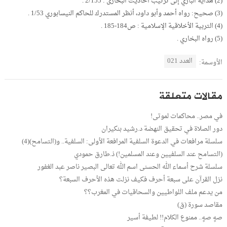
(2) هداية الباري إلى ترتيب أحاديث البخارى : 2/155 .
(3) صحيح: رواه أحمد وأبو داود، أنظر المستدرك للحاكم النيسابوري 1/53 .
(4) التربية الأخلاقية الإسلامية : ص184-185 .
(5) رواه البخاري .
العدد 021
الأوسمة:
مقالات متعلقة
في مصر.. محاكمات لموتى!
دور الصلاة في تحقيق النهضة د.رشيد بنكيران
سلسلة مرافعات في الدعوة السلفية المرافعة الأولى: السلفية.. و(التسامح)(4)
(التسامح عند السلفيين وعند المسلمين!) ذ.طارق حمودي
سلسلة شرح أسماء الله الحسنى اسم الله تعالى البصير ناصر عبد الغفور
نزل القرآن على سبعة أحرف فكيف نزلت هذه الأحرف السبعة؟
من يدعم ملف اللواطيين والسحاقيات في المغرب؟؟
مقاصد سورة (ق)
صهٍ صهٍ.. ممنوع الكلام!! لطيفة أسير