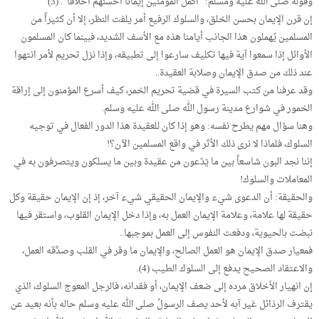
وقوله صلى الله عليه ومسلم: “أكمل المؤمنين إيماناً أحسنهم أخلاقاً”. (3)
إن قرن الإيمان بحسن الخلق، والسلوك الرفيع أمر يلفت النظر، إلا أن كثيراً من
المسلمين يُهملون هذا الجانب أيامنا هذه مع الأسف الشديد، فبينما كان المسلمون
الأوائل إذا سمعوا آية فيها تكليف سارعوا إلى تطبيقه، وإذا نزل تحريم لأمر انتهوا
عند ذلك من صدق الإيمان وصلابة العقيدة..
وقد عرفنا من كتب السيرة في قضية تحريم الخمر، كيف أسرع المؤمنون إلى إراقة
الخمور في شوارع مدينة رسول الله صلى الله عليه وسلم.
وهنا سؤال مهم يطرح نفسه: وهو إذا كان للعقيدة هذا الدور الفعال في توجيه
السلوك، فلماذا لا نرى ذلك الأثر في واقع المسلمين الآن؟!
إننا نجد البون شاسعاً بين ما يَدّعون من عقيدة وبين ما يسلكون ويتصرفون به في
المعاملات والسلوك!
والحقيقة: أن الدعوى شيء والإيمان الحقيقي شيء آخر، إذ إن الإيمان حقيقة وكل
حقيقة لها علامة، وعلامة الإيمان العمل به، وإذا دخل الإيمان القلوب، واستقر فيها
نبضت بالحيوية، ودفعت النفوس إلى العمل بموجبها..
فمعيار صدق الإيمان هو العمل الصالح، والإيمان ما وقر في القلب وصدَّقه العمل،
والاعتقاد الصحيح يدفع إلى السلوك الطيب (4).
إن انهيار الأخلاق مرده إلى ضعف الإيمان، أو فقدانه، فالرجل المعوج السلوك، الذي
يقترف الرذائل غير آبه لأحد يصف الرسولُ صلى الله عليه وسلم حاله بأنه بعيد عن