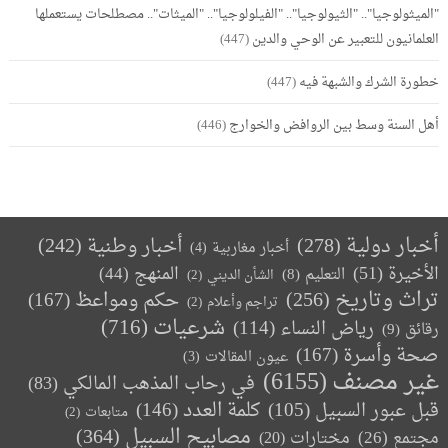
"الميثولوجيا".. "الثيولوجيا".. "الفيلولوجيا".. "الميثات".. مصطلحات يستعملها
العلمانيون للتعبير عن الوحي والدين
(447)
خطورة الشرك والشبهة فيه
(447)
أهل السنة وسط بين الروافض والخوارج
(446)
أخبار دولية
(278)
أخبار وطنية
(242)
أخبار مغاربية
(4)
الأخيرة
(51)
المنهج
(44)
التعليم
(8)
الشأن الديني
(2)
تراث وتاريخ
(256)
حكم ومواعظ
(167)
تراجم وأعلام
(2)
(716)
شرعيات
رياض النساء
(114)
رقائق
(9)
صحة وأسرة
(167)
عيون المقالات
(3)
غير مصنف
(6155)
في رحاب المذهب المالكي
(83)
كلمة العدد
(146)
قبل عبور السبيل
(105)
متابعات
(2)
مصابيح السبيل
(364)
مجتمع
(26)
(20)
مختارات