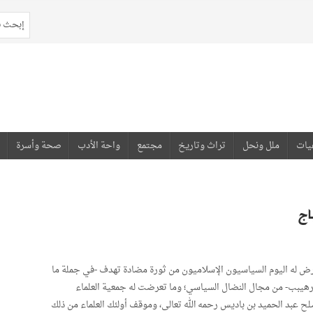
يات
ملل ونحل
تراث وتاريخ
مجتمع
واحة الأدب
صحة وأسرة
اج
يتعرض له اليوم السياسيون الإسلاميون من ثورة مضادة تهدف -في جملة ما
الترهيبب- من مجال النضال السياسي؛ وما تعرضت له جمعية العلماء
ح عبد الحميد بن باديس رحمه الله تعالى، وموقف أولئك العلماء من ذلك