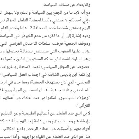
والابتعاد عن مسالك السياسة.
مع أنه لابد لنا من الجمع بين السياسة والعلم، ولا ينهض 
وإني أحدثكم لا بصفتي رئيسا لجمعية العلماء الجزائريين،
اليوم بصفتي شخصا خدم الصحافة 12 عاما وخدم العلم 25 سنة فباسمي الخاص فقط أتكلم”اهـ. كلامه
وفيه إشارة إلى أن ما ذكره من عدم الخوض في السياسة؛ 
وموقف الجمعية فرضته سلطات الاحتلال الفرنسي التي ك
يؤلب عليها الشعوب التي ستنتفض للمطالبة بحقوقها ومنها
وهو السلوك نفسه الذي سلكه المستبدون الذين حكموا بعد
خصوصا عن المجال السياسي؛ قصد الاستئثار بالثروات وا
إن كلمة ابن باديس الشائعة في اجتناب العمل السياسي؛ له
الفرنسي) الذي كان يستهدف الجمعية؛ ومما جاء في الرد:
“ثم تصدى جنابه لجمعية العلماء المسلمين الجزائريين فق
“وهؤلاء السياسيون تمكنوا من صد العلماء عن أعمالهم ا
القرآني”.
لا بل الذي صد العلماء عن أعمالهم الطبيعية وعن التعل
وإرشادهم وحالت بينهم وبين عامة إخوانهم، وأغلقت كثيرا
أفراد منهم، وأمسكت عن إعطاء الرخص بفتح المكاتب.
هذا هو الذي صد العلماء عن القيام بواجبهم، وأما السياسي