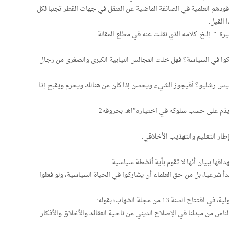
دهم العلمية في الصائفة الماضية عن التنقل في جهات القطر تجنبا لكل
 القيل.
ة..”. إلـخ. كلامه الذي نقلت عنه في مطلع المقالة.
اركوا في السياسة؟ فهل خلت المجالس النيابية الكبرى والصغرى من رجال
لقسيس رشليو؟ أفيجوز الشيء ويحسن إذا كان من هنالك ويحرم ويقبح إذا
ح ويذم على حسب سلوكه في اختياره”اهـ. بحروفه2
بدأ شرعيا، بل من حق العلماء أن يشاركوا في الحياة السياسية، ولو فعلوا
نة 13 من مجلة الشهاب؛ بقوله:
اس من مبدئنا في الإصلاح الديني من ناحية العقائد والأخلاق والأفكار