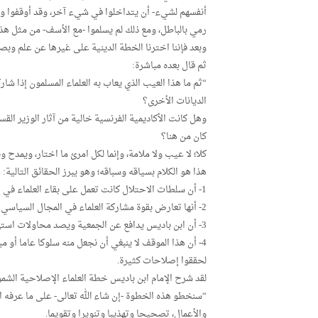
أنفسهم لشيء- أن يتداخلوا في شيء آخر، وقد أوقفوا وفو
رمي بالباطل، ومع ذلك لم يسلموا -مع الأسف- من مثل هذا
وبعد فإننا اخترنا الخطة الدينية على غيرها عن علم وبصير
ثم قال بعده مباشرة:
“ثم ما هذا العيب الذي يعاب به العلماء المسلمون إذا ش
الديانات الأخرى؟
وهل كانت الأكاديمية الفرنسية خالية من آثار الوزير ا
كان من هنا؟
كلا؛ لا عيب ولا ملامة، وإنما لكل امرئ ما اختار، ويمد
هذا هو الكلام بسياقه وسباقه؛ وهو يبرز الحقائق التالية:
1- أن سلطات الاحتلال كانت تعمل على بقاء العلماء في إطار التعليم والتهذيب الأخلاقي.
2- أنها تعارض بقوة مشاركة العلماء في المجال السياسي.
3- أن ابن باديس يدافع عن الجمعية ويصد محاولات استهدافها ببيان أنها لا تقوم بأية أنشطة سياسية.
4- أن هذا الموقف لا ينبغي أن نجعل منه سلوكا عاما أو م
لحققوا إصلاحات كثيرة.
لقد شرح الإمام ابن باديس خطة العلماء الإصلاحية الشمولية، في افتتاح الس
“سنخطو هذه الخطوة -إن شاء الله تعالى- على ما عرفه الن
والأعمال، تصحيحا وتهذيبا وتنويرا وتقويما.