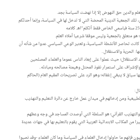
العلم والدين حق النهوض إلا إذا نهضت السياسة بجد.
 تلك الجمعية الدينية المحضة التي لا تدخل لها في السياسة، وإنما أحدثكم
هو متعلق بالجمعية وليس موقفا شرعيا أملاه العلم.
انت تحاصر الأنشطة السياسية، وتعتبر الوعي السياسي عدوا من شأنه أن
: الحرية والاستقلال..
 الاستقلال؛ حيث عملوا على إبعاد الناس عموما والعلماء المصلحين
لإشراف على استمرار نفوذ المحتل وهيمنة مصالحه ومبادئه..
ا سياق لا ينبغي إغفاله؛ وهو الرد على تصريحات المقيم العام (الحاكم
ال:
لطبيعية ومن إدخالهم في ميدان عمل خارج عن دائرة التعليم والتهذيب
يم والتهذيب القرآني؛ هو السلطة التي أوصدت المساجد في وجه وعظهم
 من المكاتب الابتدائية العربية التي يقوم بالتعليم بها في جهات عديدة
ون فإنهم ما حاولوا إدخال العلماء في السياسة وما كان العلماء -وقد نصبوا