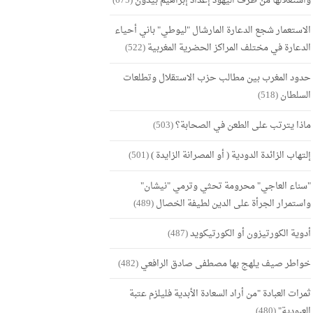
واستغلالها من طرف اليهود إعداد إبراهيم بيدون
(675)
الاستعمار شجع الدعارة المارشال "ليوطي" باني أحياء
الدعارة في مختلف المراكز الحضرية المغربية
(522)
حدود المغرب بين مطالب حزب الاستقلال وتطلعات
السلطان
(518)
ماذا يترتب على الطعن في الصحابة؟
(503)
إلتهاب الزائدة الدودية ( أو المصرانة الزايدة )
(501)
"سناء العاجي" محرومة تحثي وترمي "نيشان"
واستمرار الجرأة على الدين لطيفة الخصال
(489)
أدوية الكورتيزون أو الكورتيكويد
(487)
خواطر صيف يلهج بها مصطفى صادق الرافعي
(482)
ثمرات العبادة "من أراد السعادة الأبدية فليلزم عتبة
العبودية"
(480)