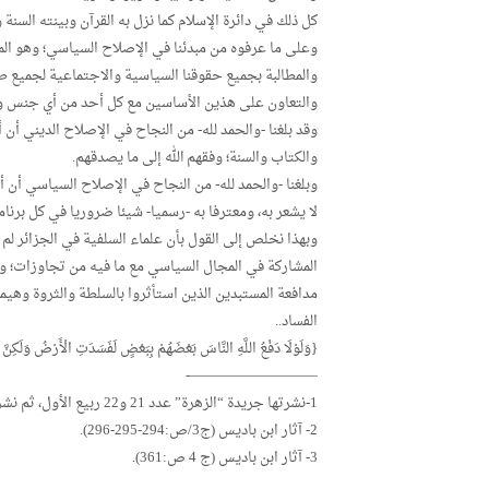
كل ذلك في دائرة الإسلام كما نزل به القرآن وبينته السن
وعلى ما عرفوه من مبدئنا في الإصلاح السياسي؛ وهو المحا
والمطالبة بجميع حقوقنا السياسية والاجتماعية لجميع طبق
والتعاون على هذين الأساسين مع كل أحد من أي جنس وأي
وقد بلغنا -والحمد لله- من النجاح في الإصلاح الديني أن
والكتاب والسنة؛ وفقهم الله إلى ما يصدقهم.
وبلغنا -والحمد لله- من النجاح في الإصلاح السياسي أن 
لا يشعر به، ومعترفا به -رسميا- شيئا ضروريا في كل برنام
وبهذا نخلص إلى القول بأن علماء السلفية في الجزائر لم
المشاركة في المجال السياسي مع ما فيه من تجاوزات؛ وذل
مدافعة المستبدين الذين استأثروا بالسلطة والثروة وهيمنو
الفساد..
{وَلَوْلَا دَفْعُ اللَّهِ النَّاسَ بَعْضَهُمْ بِبَعْضٍ لَفَسَدَتِ الْأَرْضُ وَلَكِنَّ 
—————————-
1-نشرتها جريدة “الزهرة” عدد 21 و22 ربيع الأول، ثم نشرت في كتاب “آثار ابن باديس” (ج 4 ص 330).
2- آثار ابن باديس (ج3/ص:294-295-296).
3- آثار ابن باديس (ج 4 ص:361).