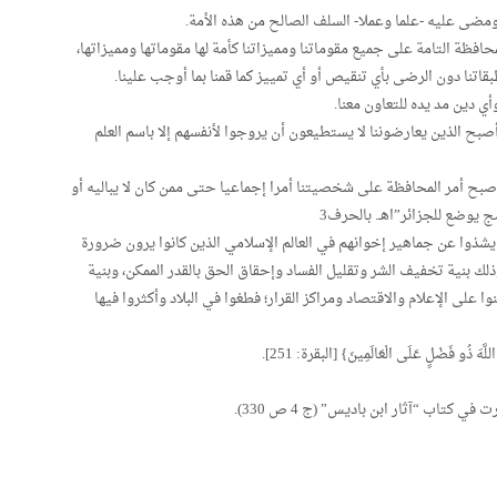
ة ومضى عليه -علما وعملا- السلف الصالح من هذه الأمة.
فظة التامة على جميع مقوماتنا ومميزاتنا كأمة لها مقوماتها ومميزاتها،
اتنا دون الرضى بأي تنقيص أو أي تمييز كما قمنا بما أوجب علينا.
 دين مد يده للتعاون معنا.
 أصبح الذين يعارضوننا لا يستطيعون أن يروجوا لأنفسهم إلا باسم العلم
أصبح أمر المحافظة على شخصيتنا أمرا إجماعيا حتى ممن كان لا يباليه أو
ج يوضع للجزائر”اهـ. بالحرف3
 يشذوا عن جماهير إخوانهم في العالم الإسلامي الذين كانوا يرون ضرورة
ك بنية تخفيف الشر وتقليل الفساد وإحقاق الحق بالقدر الممكن، وبنية
ا على الإعلام والاقتصاد ومراكز القرار؛ فطغوا في البلاد وأكثروا فيها
اللَّهَ ذُو فَضْلٍ عَلَى الْعَالَمِينَ} [البقرة: 251].