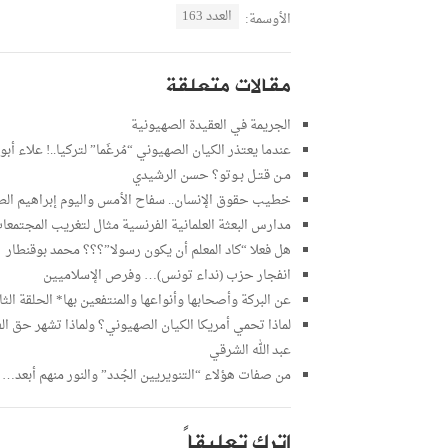
العدد 163
الأوسمة:
مقالات متعلقة
الجريمة في العقيدة الصهيونية
عندما يعتذر الكيان الصهيوني “مُرغَما” لتركيا..! علاء أبو 
مـن قتـل بـوتو؟ حسن الرشيدي
خطيب حقوق الإنسان.. سفاح الأمس واليوم إبراهيم الط
مدارس البعثة العلمانية الفرنسية مثال لتغريب المجتمعا
هل فعلا “كاد المعلم أن يكون رسولا”؟؟؟ محمد بوقنطار
انفجار حزب (نداء تونس)… وفرص الإسلاميين
عن البركة وأصحابها وأنواعها والمنتفعين بها* الحلقة ال
لماذا تحمي أمريكا الكيان الصهيوني؟ ولماذا تشهر حق ال
عبد الله الشرقي
من صفات هؤلاء “التنويريين الجُدد” والنور منهم أبعد…
اترك تعليقاً