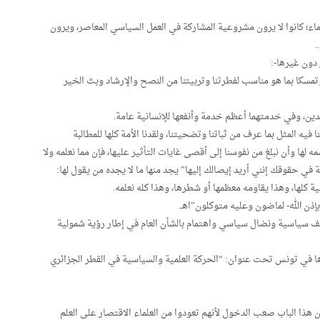
ماء؛ كانوا لا يرون مشروعية المشاركة في العمل السياسي المعاصر، ويرون
.
 دون غيرها-:
تمسكا بما هو مناسب لفطرتنا وتربيتنا من النصح والإرشاد وبث الخير
والدين، وفي خدمتهما أعظم خدمة وأنفعها للإنسانية عامة.
فيه المثل بما عرف من ثباتنا وتضحيتنا، ولقدنا الأمة كلها للمطالبة
لها وأن نبلغ من نفوسنا إلى أقصى غايات التأثير عليها، فإن مما نعلمه ولا
 في حقوقك إنني أريد إيصالك إليها” يجد منها ما لا يجده من يقول لها:
 كلها، وهذا يقاومه معظمها أو شطرها، وهذا كله نعلمه.
 -بإذن الله- لماضون وعليه متوكلون”اهـ.
اقف سياسية ونضال سياسي واهتمام بالشأن العام في إطار رؤية شمولية
ا في تونس تحت عنوان: “الحركة العلمية والسياسية في القطر الجزائري
ن هذا الباب صعب الدخول لأنهم تعودوا من العلماء الاقتصار على العلم