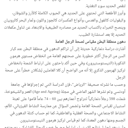
لنقص الحديد سوء التغذية.
وأبرز الأطعمة التي تحتوي على الحديد هي الحبوب الكاملة كالأرز والشوفان،
والبقوليات كالفول والعدس، وأنواع المكسرات كالجوز واللوز، وثمار البحر كالروبيان.
وينصح الخبراء باكتساب الحديد من مصادره الطبيعية والابتعاد عن تناول مكملات
الحديد إلا بعد استشارة الطبيب.
دهون منطقة البطن مقياس لصحة الرجل العامة
أشارت دراسة دنماركية حديثة إلى أن تراكم الدهون في منطقة البطن عند كبار
السن من الرجال أكثر خطورة على صحتهم العامة من انخفاض مستوى هرمون
الذكورة (التيستوستيرون)، وفي حين أكد باحثون على ارتباط السُمنة بانخفاض
تركيز الهرمون الذكري إلا أنه من الواضح أن كلا العاملين يُشكلان خطراً على صحة
الرجل.
وحسب ما نشرته صحيفة “الرياض”، فإن الدراسة التي تم إجراؤها في جامعة
أودنسي وتم نشرها الشهر الماضي في مجلة (Age and Ageing) العمر والشيخوخة،
شملت 598 رجلاً دنماركياً تتراوح أعمارهم بين 60 – 74 عاماً قاموا على تعبئة
استبيان لقياس الصحة العامة وتضمن السؤال عن ممارسة النشاط الفيزيائي، الألم،
النشاط الاجتماعي، والصحة العقلية والعاطفية، كما تم حساب كتلة الدهون في
الجسم ومنها دهون المعدة، كما تم قياس تركيز هرمون التيستوستيرون.
وثبت بعد تحليل نتائج الاستبيان ارتباط محيط خصر الرجال المُشاركين بصحتهم