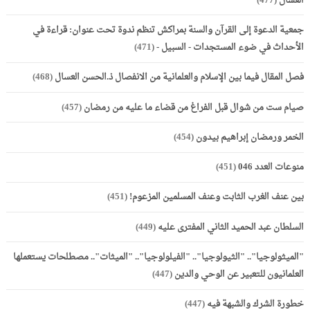
العسال
(477)
جمعية الدعوة إلى القرآن والسنة بمراكش تنظم ندوة تحت عنوان: قراءة في
الأحداث في ضوء المستجدات - السبيل -
(471)
فصل المقال فيما بين الإسلام والعلمانية من الانفصال ذ.الحسن العسال
(468)
صيام ست من شوال قبل الفراغ من قضاء ما عليه من رمضان
(457)
الخمر ورمضان إبراهيم بيدون
(454)
منوعات العدد 046
(451)
بين عنف الغرب الثابت وعنف المسلمين المزعوم!
(451)
السلطان عبد الحميد الثاني المفترى عليه
(449)
"الميثولوجيا".. "الثيولوجيا".. "الفيلولوجيا".. "الميثات".. مصطلحات يستعملها
العلمانيون للتعبير عن الوحي والدين
(447)
خطورة الشرك والشبهة فيه
(447)