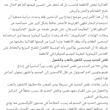
الغذائية لبعض الأطعمة فحسب، بل قد تحفز على تحسين قيمتها كما هو الحال عند
طبخ الطماطم والجزر والبيض.
إلا أن هذا الأمر ليس موضع إجماع بين الباحثين، فقد وجدت دراسة مصغرة أن
استخدام البخار لطهي القرنبيط الأخضر حافظ بشكل كبير على خصائصه من
“السلفورافان” المقاومة للسرطان، على نقيض طبخه عن طريق “المايكرويف”.
وطالت اتهامات “المايكرويف” بأنه قد يحدث تركيبيا كيماويا مسمما لدى استخدامه
لتسخين الطعام، وأنه يفقد الأطعمة جزءا كبيرا من قيمتها الغذائية بطبخها عن
طريقه، إلا أن المختصين يؤكدون بأنه الوسيلة الأفضل للطبخ السريع والحفاظ على
العناصر الكيماوية المفيدة للجسم المتوفرة في الأطعمة.
نقص الحديد يسبب الشعور بالتعب والخمول
يعاني 9% من النساء من نقص الحديد الذي يلعب دوراً أساسياً في إنتاج
هيموجلوبين الدم المسؤول عن نقل الأكسجين إلى الجسم، وأغلبهن يجهلن أعراض
هذا النقص.
وأبرز علامات نقص الحديد هي بسيطة ومن الصعب ملاحظتها، كالشعور بالتعب
والخمول من دون القيام بجهد معين، ونقص الحديد قد يسبب ضعفاً في التركيز
وضيقا في التنفس.
ومستوى الحديد في الجسم قد يسبب انخفاضاً في مستوى الأوكسجين مما يؤدي
إلى تساقط الشعر وتلف الأظفار، وشحوب في لون الوجه، ومن الأسباب الرئيسية