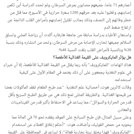
أعمارهم 71 عاما، جميعهم مصابون بمرض السرطان، ولم تحدد الدراسة أين تكمن
إصابتهم، وتغلبوا عليه بعد حرقهم 1200 سعرة حرارية في الأسبوع، مما قلل من
خطر وفاتهم إلى النصف، وذلك بجانب تقليل إصابتهم بأمراض القلب الناتجة عن
ارتفاع ضغط الدم.
واستعان الأطباء بدراسة سابقة من جامعة هارفارد أكدت أن رياضة المشي وتسلق
السلالم جميعها تحارب الإصابة من مرض السرطان، وتحد من انتشاره وذلك بنسبة
38% وبالنسبة لأمراض القلب بلغت النسبة 48%.
هل يؤثر المايكرويف على القيمة الغذائية للأطعمة؟
هناك اتهامات “للمايكرويف” بأنه ربما يقلل من القيمة الغذائية للأطعمة، إلا أن خبراء
في علوم التغذية يجمعون على أن ذلك يعتمد في المقام الأول على كيفية
استخدامه.
وقالت كاثرين هوت، أخصائية علم التغذية: “عند طبخ الطعام تفقد المأكولات بعضا
من قيمتها الغذائية.. والطريقة المثلى لمنع ذلك هي عن طريق الطبخ السريع بأقل
قدر من الحرارة والسوائل”، مما يساعد في الاحتفاظ بأكبر قدر من الفيتامينات
والمعادن.
وعلى سبيل المثال، فإن طبخ السبانخ على الموقد يفقده نحو 70 في المائة مما
يحويه من حمض الفوليك، وأضافت هوت: “أحكم إغلاق الغطاء عن استخدام
“المايكرويف” فهذا يخلق بيئة بخارية فعالة”، لا تساعد في المحافظة على القيمة