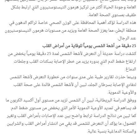
العامة وجودة الحياة أكثر من تركيز هرمون التيستوستيرون الذي ارتبط بشكل
طفيف بمستوى الصحة العامة.
هذه الدراسة تؤكد أهمية المحافظة على الوزن الصحي خاصة تراكم الدهون في
منطقة البطن، مما يعزز الصحة العامة ويزيد من مستويات هرمون التيستوستيرون
عند الرجال.
25 دقيقة من أشعة الشمس يومياً للوقاية من أمراض القلب
كشفت دراسة حديثة أن التعرض لأشعة الشمس لمدة 25 دقيقة يومياً يخفض من
ارتفاع ضغط الدم الذي بدوره يزيد من خطر الإصابة بسكتات القلب وجلطات
الدماغ.
وبينما حذرت تقارير طبية على مدى سنوات من خطورة التعرض لأشعة الشمس
لتفادي الإصابة بسرطان الجلد، تبين أن لأشعة الشمس فائدة على صحة القلب
والأوعية الدموية.
ووفق الدراسة البريطانية، تبين أن الشمس تزيد من مستوى أول أكسيد الكربون ما
قد يساهم في تمديد الأوعية الدموية الأمر الذي يخفض من مستوى ضغط الدم.
كما تبين من نتائج الدراسة ترابط واضح بين عدد الإصابات بأمراض القلب وتغير
الفصول، ما يؤكد أن التعرض للشمس قد يقي من انتشار أمراض القلب والشرايين
والسكتة الدماغية بنسبة عالية.