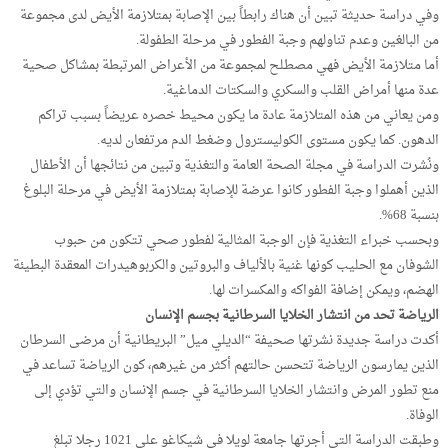
وفي دراسة حديثة تبين أن هناك رابطاً بين الإصابة بمتلازمة الأيض لدى مجموعة
من البالغين وعدم تناولهم وجبة الفطور في مرحلة الطفولة.
أما متلازمة الأيض فهي مصطلح لمجموعة من الأعراض المرتبطة بمشاكل صحية
عدة منها أمراض القلب والسكري والسكتات الدماغية.
ومن يعاني من هذه المتلازمة عادة ما يكون محيط خصره عريضاً بسبب تراكم
الدهون. كما يكون مستوى الكوليسترول وضغط الدم مرتفعان لديه.
ونُشرت الدراسة في مجلة الصحة العامة والتغذية وتبين من نتائجها أن الأطفال
الذين أهملوا وجبة الفطور كانوا عرضة للإصابة بمتلازمة الأيض في مرحلة البلوغ
بنسبة 68%.
وبحسب خبراء التغذية فإن الوجبة المثالية لفطور صحي تتكون من حبوب
الشوفان مع الحليب كونها غنية بالألياف والبروتين والكربوهيدرات المعقدة البطيئة
الهضم، ويمكن إضافة الفواكه والمكسرات لها.
الرياضة تحد من انتشار الخلايا السرطانية بجسم الإنسان
أكدت دراسة جديدة نشرتها صحيفة “الديلي ميل” البريطانية أن مرضى السرطان
الذين يمارسون الرياضة تتحسن حالتهم أكثر من غيرهم، كون الرياضة تساعد في
منع تطور المرض وانتشار الخلايا السرطانية في جسم الإنسان والتي تؤدي إلى
الوفاة.
وطبقت الدراسة التي أجرتها جامعة لويلا في شيكاغو على 1021 رجلا تبلغ