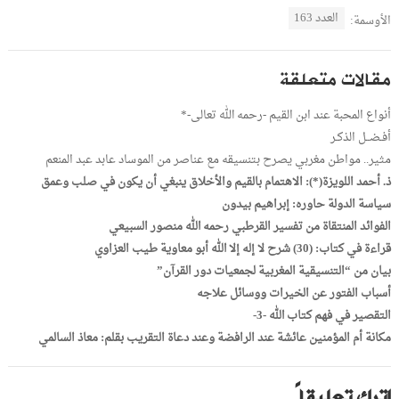
العدد 163
الأوسمة:
مقالات متعلقة
أنواع المحبة عند ابن القيم -رحمه الله تعالى-*
أفـضــل الذكـر
مثير.. مواطن مغربي يصرح بتنسيقه مع عناصر من الموساد عابد عبد المنعم
ذ. أحمد اللويزة(*): الاهتمام بالقيم والأخلاق ينبغي أن يكون في صلب وعمق
سياسة الدولة حاوره: إبراهيم بيدون
الفوائد المنتقاة من تفسير القرطبي رحمه الله منصور السبيعي
قراءة في كتاب: (30) شرح لا إله إلا الله أبو معاوية طيب العزاوي
بيان من “التنسيقية المغربية لجمعيات دور القرآن”
أسباب الفتور عن الخيرات ووسائل علاجه
التقصير في فهم كتاب الله -3-
مكانة أم المؤمنين عائشة عند الرافضة وعند دعاة التقريب بقلم: معاذ السالمي
اترك تعليقاً