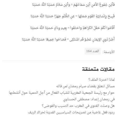
فَأَيْنَ جُمُوعُ الأَمْنِ أَيْنَ سَمَاحُهُمْ = وَأَيْنَ سَلاَمٌ حَسْبُنَا اللَّهُ حَسْبُنَا
قَبِيحٌ بِإِنْسَانِيَّةِ القَوْمِ صَمْتُهَا = عَنِ الظُّلْمِ جَهْرًا حَسْبُنَا اللَّهُ حَسْبُنَا
أَقُامُوا لَكُمْ حَفْلَ الكَرَاهَةِ وَاحْتَفَوا = بِعِيدِ وِدَادٍ حَسْبُنَا اللَّهُ حَسْبُنَا
أَضَرَّ ذَوِي الإِيمَانِ عُضْوٌ قَدِ اشْتَكِى = فَصَاحُوا جَمِيعًا حَسْبُنَا اللَّهُ حَسْبُنَا
العدد 164
الأوسمة:
مقالات متعلقة
لماذا اخترنا الملف؟
مسائل تتعلق بقضاء صيام رمضان لمن فاته
حوار مع رئيسة الجمعية المغربية للشباب الفعال من أجل التنمية حول أنشطتها
في رمضان إعداد: مصطفى الحسناوي
هل وصلت الفتوى في المغرب حد التسيب والفوضى؟
ردود فعل غاضبة من تصريحات السياسيين المُدينة لحراك الريف