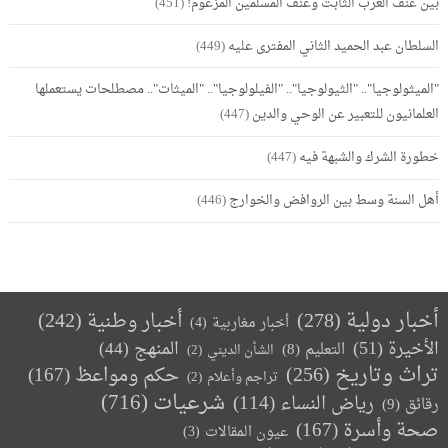
بين عنف الغرب الثابت وعنف المسلمين المزعوم!
(451)
السلطان عبد الحميد الثاني المفترى عليه
(449)
"الميثولوجيا".. "الثيولوجيا".. "الفيلولوجيا".. "الميثات".. مصطلحات يستعملها
العلمانيون للتعبير عن الوحي والدين
(447)
خطورة الشرك والشبهة فيه
(447)
أهل السنة وسط بين الروافض والخوارج
(446)
أخبار دولية
(278)
أخبار وطنية
(242)
أخبار مغاربية
(4)
الأخيرة
(51)
المنهج
(44)
التعليم
(8)
الشأن الديني
(2)
تراث وتاريخ
(256)
حكم ومواعظ
(167)
تراجم وأعلام
(2)
(716)
شرعيات
رياض النساء
(114)
رقائق
(9)
صحة وأسرة
(167)
عيون المقالات
(3)