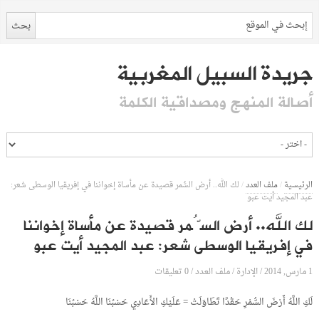
جريدة السبيل المغربية
أصالة المنهج ومصداقية الكلمة
الرئيسية
/
ملف العدد
/
لك الله.. أرض السُّمر قصيدة عن مأساة إخواننا في إفريقيا الوسطى شعر:
عبد المجيد أيت عبو
لك الله.. أرض السُّمر قصيدة عن مأساة إخواننا
في إفريقيا الوسطى شعر: عبد المجيد أيت عبو
1 مارس, 2014
الإدارة
0 تعليقات
/
/
ملف العدد
/
لَكِ اللَّهُ أَرْضَ السُّمْرِ حَقْدًا تَطَاوَلَتْ = عَلَيْكِ الأَعَادِي حَسْبُنَا اللَّهُ حَسْبُنَا