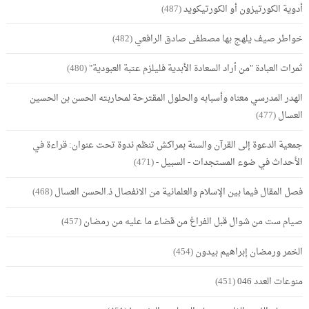
أدوية الكورتيزون أو الكورتيكويد
(487)
خواطر صيف يلهج بها مصطفى صادق الرافعي
(482)
ثمرات العبادة "من أراد السعادة الأبدية فليلزم عتبة العبودية"
(480)
الهدر المدرسي معناه وأسبابه والحلول المقترحة لمحاربته الحسن بن الحسين
العسال
(477)
جمعية الدعوة إلى القرآن والسنة بمراكش تنظم ندوة تحت عنوان: قراءة في
الأحداث في ضوء المستجدات - السبيل -
(471)
فصل المقال فيما بين الإسلام والعلمانية من الانفصال ذ.الحسن العسال
(468)
صيام ست من شوال قبل الفراغ من قضاء ما عليه من رمضان
(457)
الخمر ورمضان إبراهيم بيدون
(454)
منوعات العدد 046
(451)