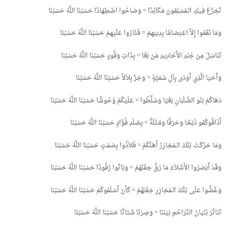
تَجَرَّعَ فِيكِ الـمُسْلِمُونَ مَكَائِدًا = وَصَاحُوا اضْطِهَادًا حَسْبُنَا اللَّهُ حَسْبُنَا
وَمَا نَقَمُوا إِلاَّ اعْتِصَامًا بِدِينِهِمْ = فَثَارُوا عَلَيْهِمْ حَسْبُنَا اللَّهُ حَسْبُنَا
تَنَاسَلَ مِنْ جُنْدِ الأَخَادِيدِ مَنْ بَغَا = بِذَاتِ وَقُودٍ حَسْبُنَا اللَّهُ حَسْبُنَا
وَأَحْيَا الَّذِي أَوْدَى بِآلِ سُمَيَّةٍ = وَجَرَّ بِلاَلاً حَسْبُنَا اللَّهُ حَسْبُنَا
دَهَاكُمْ بَنُو الصُّلْبَانِ بَغْيًا وَسُلِّطُوا = عَلَيْكُمْ وُحُوشًا حَسْبُنَا اللَّهُ حَسْبُنَا
أَذَاقُوكُمُو ذَبْحًا وَحَرْقًا وَمُثْلَةً = بِصَلْدِ فُؤَادٍ حَسْبُنَا اللَّهُ حَسْبُنَا
وَمَا حَرَّكَتْ تِلْكَ الـمَجَازِرُ أَهْلَكُمْ = فَلاَذُوا بِصَمْتٍ حَسْبُنَا اللَّهُ حَسْبُنَا
وَقَدْ أَبْصَرُوا الأَشْلاَءَ مَا رَقَّ جَفْنُهُمْ = وَبَاتُوا رُقُودًا حَسْبُنَا اللَّهُ حَسْبُنَا
وَغَضُّوا عَلَى تِلْكَ الـمَجَازِرِ جَفْنَهُمْ = كَأَنْ أَسْلَمُوكُمْ حَسْبُنَا اللَّهُ حَسْبُنَا
تَنَاثَرَ بُنْيَانُ التَّرَاحُمِ بَيْنَنَا = وَصِرْنَا شَتَاتًا حَسْبُنَا اللَّهُ حَسْبُنَا