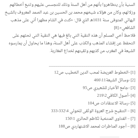
السنية بأن يتظاهروا بأنهم من أهل السنة وذلك للتجسس عليهم وتتبع أخطائهم
وزلاتهم، وكان من هؤلاء شيخهم محمد بن الحسين بن عبد الصمد المعروف بالشيخ
البهائي المتوفى سنة 1031هـ الذي قال: «كنت في الشام مظهرا أني على مذهب
الشافعي».[8]
فلاحظ أخي المسلم أن هذه التقية التي بالغ فيها هي التقية التي تحثهم على
التحفظ عن إفشاء المذهب والكذب على أهل السنة، وهذا ما يحاول أن يمارسوه
الشيعة في المغرب من كذبهم وتقيتهم لخداع المغاربة.
________________________________________
[1] -الخطوط العريضة لمحب الدين الخطيب ص12
[2] -وسائل الشيعة11\466
[3] -جامع الأخبار للشعيري ص95
[4] -أصول الكافي2\219
[5] -رسالة الاعتقادات ص104
[6] – التنقيح شرح العروة الوثقى للخوئي 4\332-333
[7] – الفتاوى المنتخبة لكاظم الحائري 1\150
[8] – أجود المناظرات لمحمد الاشتهاردي ص188