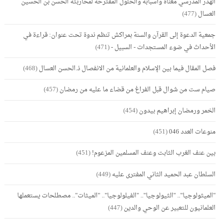
الهدر المدرسي معناه وأسبابه والحلول المقترحة لمحاربته الحسن بن الحسين
العسال
(477)
جمعية الدعوة إلى القرآن والسنة بمراكش تنظم ندوة تحت عنوان: قراءة في
الأحداث في ضوء المستجدات - السبيل -
(471)
فصل المقال فيما بين الإسلام والعلمانية من الانفصال ذ.الحسن العسال
(468)
صيام ست من شوال قبل الفراغ من قضاء ما عليه من رمضان
(457)
الخمر ورمضان إبراهيم بيدون
(454)
منوعات العدد 046
(451)
بين عنف الغرب الثابت وعنف المسلمين المزعوم!
(451)
السلطان عبد الحميد الثاني المفترى عليه
(449)
"الميثولوجيا".. "الثيولوجيا".. "الفيلولوجيا".. "الميثات".. مصطلحات يستعملها
العلمانيون للتعبير عن الوحي والدين
(447)