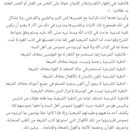
فالتقية هي إظهار الكفر وإبطان الإيمان خوفا على النفس من القتل أو الضرر المعتد
به عقلانيا…».
وأوردوا بعدها آيات قرآنية مع تفسيرها لابن كثير والطبري والقرطبي، ولا إشكال
في ذلك فمجموع تلك الآيات وتفاسيرها وما ورد في ذلك من آثار لا يعدو أن يكون
تقية شرعية جاءت في كتاب الله وسنة نبيه صلى الله عليه وسلم وفق ضوابط
الشرع وقواعده، أما التقية الشيعية فهي كما جاء تفصيلها في كتب القوم لا تمت
بصلة لما في كتاب الله ولا فيما أوردوه من نصوص عن أهل السنة:
– فالتقية الشرعية إنما تستخدم مع الكفار لا مع المؤمنين بخلاف الشيعة.
– التقية الشرعية رخصة وليست عزيمة بخلاف الشيعة.
– التقية الشرعية تستخدم في حالة الضعف لا القوة بخلاف الشيعة.
– التقية الشرعية تكون باللسان لا بالأفعال بخلاف الشيعة.
– التقية الشرعية لا يجوز أن تكون سجية المسلم في جميع أحواله بخلاف الشيعة.
-التقية الشرعية ليست هي الوسيلة لإعزاز الدين بخلاف الشيعية.
فالتقية الشرعية تختلف تماما عن التقية الشيعية، وما فعله هؤلاء من تدليس
وتلبيس هو من التقية؛ حيث أظهروا نصوص أهل السنة وأخفوا نصوصهم لئلا
يكشف أحد مذهبهم وعقيدتهم الشيعية، وإلا فإذا كانوا حقا يؤمنون بما أوردوه من
نصوص فليتبرؤوا من تلك الأقوال التي احتوتها كتب الشيعة من تكفير الصحابة،
وتحريف القرآن، وعصمة الأئمة، والقول بالمتعة، والإمامة،… وغير ذلك.