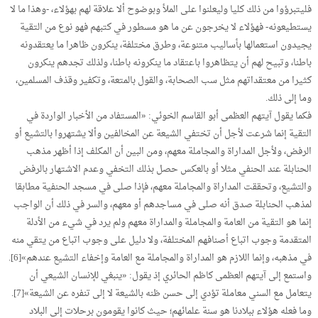
فليتبرؤوا من ذلك كليا وليعلنوا على الملأ وبوضوح ألا علاقة لهم بهؤلاء، -وهذا ما لا
يستطيعونه- فهؤلاء لا يخرجون عن ما هو مسطور في كتبهم فهو نوع من التقية
يجيدون استعمالها بأساليب متنوعة، وطرق مختلفة، ينكرون ظاهرا ما يعتقدونه
باطنا، وتبيح لهم أن يتظاهروا باعتقاد ما ينكرونه باطنا، ولذلك تجدهم ينكرون
كثيرا من معتقداتهم مثل سب الصحابة، والقول بالمتعة، وتكفير وقذف المسلمين،
وما إلى ذلك.
فكما يقول آيتهم العظمى أبو القاسم الخوئي: «المستفاد من الأخبار الواردة في
التقية إنما شرعت لأجل أن تختفي الشيعة عن المخالفين وألا يشتهروا بالتشيع أو
الرفض، ولأجل المداراة والمجاملة معهم، ومن البين أن المكلف إذا أظهر مذهب
الحنابلة عند الحنفي مثلا أو بالعكس حصل بذلك التخفي وعدم الاشتهار بالرفض
والتشيع، وتحققت المداراة والمجاملة معهم، فإذا صلى في مسجد الحنفية مطابقا
لمذهب الحنابلة صدق أنه صلى في مساجدهم أو معهم، والسر في ذلك أن الواجب
إنما هو التقية من العامة والمجاملة والمداراة معهم ولم يرد في شيء من الأدلة
المتقدمة وجوب اتباع أصنافهم المختلفة، ولا دليل على وجوب اتباع من يتقي منه
في مذهبه، وإنما اللازم هو المداراة والمجاملة مع العامة وإخفاء التشيع عندهم»[6].
واستمع إلى آيتهم العظمى كاظم الحائري إذ يقول: «ينبغي للإنسان الشيعي أن
يتعامل مع السني معاملة تؤدي إلى حسن ظنه بالشيعة لا إلى تنفره عن الشيعة»[7].
وما فعله هؤلاء ببلادنا هو سنة علمائهم؛ حيث كانوا يقومون برحلات إلى البلاد