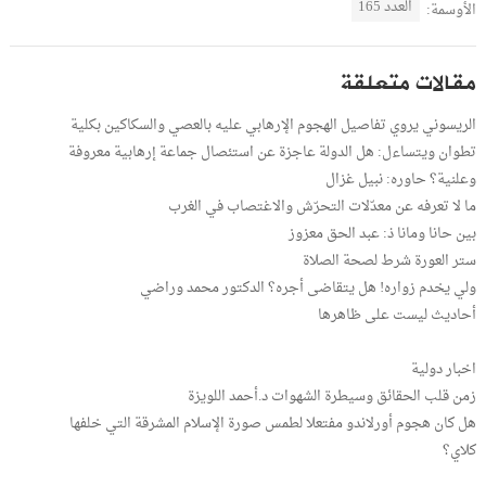
العدد 165
الأوسمة:
مقالات متعلقة
الريسوني يروي تفاصيل الهجوم الإرهابي عليه بالعصي والسكاكين بكلية
تطوان ويتساءل: هل الدولة عاجزة عن استئصال جماعة إرهابية معروفة
وعلنية؟ حاوره: نبيل غزال
ما لا تعرفه عن معدّلات التحرّش والاغتصاب في الغرب
بين حانا ومانا ذ: عبد الحق معزوز
ستر العورة شرط لصحة الصلاة
ولي يخدم زواره! هل يتقاضى أجره؟ الدكتور محمد وراضي
أحاديث ليست على ظاهرها
اخبار دولية
زمن قلب الحقائق وسيطرة الشهوات د.أحمد اللويزة
هل كان هجوم أورلاندو مفتعلا لطمس صورة الإسلام المشرقة التي خلفها
كلاي؟