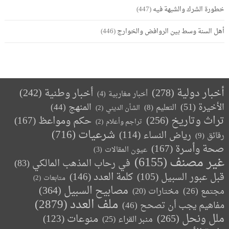
خطورة الشرك والشبهة فيه
(447)
أهل السنة وسط بين الروافض والخوارج
(446)
أخبار دولية
(278)
أخبار وطنية
(242)
أخبار مغاربية
(4)
الأخيرة
(51)
المنهج
(44)
التعليم
(8)
الشأن الديني
(2)
تراث وتاريخ
(256)
حكم ومواعظ
(167)
تراجم وأعلام
(2)
(716)
شرعيات
رياض النساء
(114)
رقائق
(9)
صحة وأسرة
(167)
عيون المقالات
(3)
غير مصنف
(6155)
في رحاب المذهب المالكي
(83)
كلمة العدد
(146)
قبل عبور السبيل
(105)
متابعات
(2)
مصابيح السبيل
(364)
مجتمع
(26)
(20)
مختارات
ملف العدد
(2879)
مفاهيم يجب أن تصحح
(46)
ملل ونحل
(265)
(123)
منوعات
منبر القراء
(25)