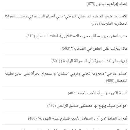
إعداد إبراهيم بيدون
(675)
الاستعمار شجع الدعارة المارشال "ليوطي" باني أحياء الدعارة في مختلف المراكز
الحضرية المغربية
(522)
حدود المغرب بين مطالب حزب الاستقلال وتطلعات السلطان
(518)
ماذا يترتب على الطعن في الصحابة؟
(503)
إلتهاب الزائدة الدودية ( أو المصرانة الزايدة )
(501)
"سناء العاجي" محرومة تحثي وترمي "نيشان" واستمرار الجرأة على الدين لطيفة
الخصال
(489)
أدوية الكورتيزون أو الكورتيكويد
(487)
خواطر صيف يلهج بها مصطفى صادق الرافعي
(482)
ثمرات العبادة "من أراد السعادة الأبدية فليلزم عتبة العبودية"
(480)