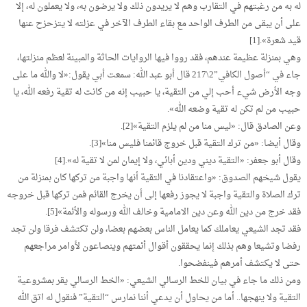
له به من رغبتهم في التقارب وهم لا يريدون ذلك ولا يرضون به، ولا يعملون له، إلا
على أن يبقى من الطرف الواحد مع بقاء الطرف الآخر في عزلته لا يتزحزح عنها
قيد شعرة».[1]
وهي بمنزلة عظيمة عندهم، فقد رووا فيها الروايات الحاثة والمبينة لعظم منزلتها،
جاء في “أصول الكافي”2\217 قال أبو عبد الله: سمعت أبي يقول:«لا والله ما على
وجه الأرض شيء أحب إلي من التقية، يا حبيب إنه من كانت له تقية رفعه الله، يا
حبيب من لم تكن له تقية وضعه الله».
وعن الصادق قال: «ليس منا من لم يلزم التقية»[2].
وقال أيضا: «من ترك التقية قبل خروج قائمنا فليس منا»[3].
وقال أبو جعفر: «التقية ديني ودين أبائي، ولا إيمان لمن لا تقية له».[4]
يقول شيخهم الصدوق: «واعتقادنا في التقية أنها واجبة من تركها كان بمنزلة من
ترك الصلاة والتقية واجبة لا يجوز رفعها إلى أن يخرج القائم فمن تركها قبل خروجه
فقد خرج من دين الله وعن دين الامامية وخالف الله ورسوله والأئمة»[5].
فقد تجد الشيعي يعاملك كما يعامل الناس بعضهم بعضا، ولن تكتشف فرقا ولن تجد
رفضا وتشيعا وهم بذلك إنما يحققون أقوال أئمتهم وينصاعون لأوامر مراجعهم
حتى لا يكتشف أمرهم فينفضحوا.
ومن ذلك ما جاء في بيان للخط الرسالي الشيعي: «الخط الرسالي يقر بمشروعية
التقية ولا ينهجها.. أما من يحاول أن يدعي أننا نمارس “التقية” فنقول له اتق الله