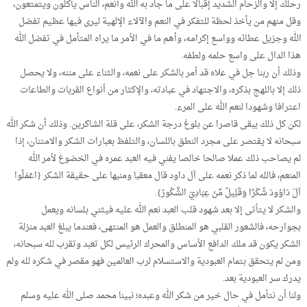
رحلك إلا والزحام الشديد إقبالا على ما جاد به الله وأنعم، الناس يأكلون ويتمتعون،
وقل منهم من يأخذ لحظة للتفكر في النعم والآلاء الإلهية ليرى فيها عظيم تفضل
الله وجزيل عطائه وواسع إكرامه، وأهم ما في الأمر ما يراه المتأمل في تفضل الله
هذا الدال على واسع حلمه ولطفه.
وذلك أن ربنا جل في علاه قد أمر بالشكر على نعمه، والثناء على مننه، ولا يحصل
ذلك إلا باللهج بذكره، والاجتهاد في عبادته، والإكثار من أنواع القربات والطاعات
اعترافا وشهودا لنعم الله على المرء.
لكن كل ذلك يبقى قاصرا عن بلوغ درجة الشكر، على قلة الشاكرين. وذلك أن شكر الله
سبحانه لا يقتصر على مجرد النطق باللسان، والتلفظ بعبارات الشكر والامتنان، إذا
لم يصاحب ذلك عملا صالحا خالصا يفني فيه العبد عمره في الخضوع لأمر الله
المنعم، فالله لما ذكر نعمه على آل داود قال معقبا ومنبها على حقيقة الشكر {اعْمَلُوا
آلَ دَاوُودَ شُكْرًا وَقَلِيلٌ مِّنْ عِبَادِيَ الشَّكُورُ}.
والشكر لا يتأتى إلا بعد شهود قلب العبد نعم الله عليه فيثني بلسانه ويعمل
بجوارحه، فالشعور القلبي هو المنطلق والعمل هو المنتهى، فعندما يبلغ العبد منزلة
الشكر يكون قد ملك الدافع الأساس والمحرك الرئيس لكل تعبد وتقرب لله سبحانه،
ومن لم يتحقق بتمام العبودية والاستسلام لرب العالمين فهو مقصر في شكره لله ولم
يدرك سر العبودية بعد.
ولنا أن نتأمل في حال خير من شكر الله وعبده؛ نبينا محمد صلى الله عليه وسلم