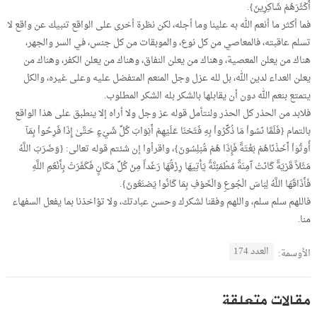
أَكْثَرَهُمْ شَاكِرِينَ}.
فما أكثر ما أنعم الله به علينا وما أجله، لكن نظرة أخرى على الواقع تنبيك عن واقع لا
تسلم عاقبته، فالمعاصي من كل نوع، والموبقات من كل جنس، في السر والجهر،
هناك من يعلن المعصية، وهناك من يعلن النفاق، وهناك من يعلن الكفر، وهناك من
يعلن العداء لدين الله، بل لله عزل وجل المنعم المتفضل عليه وعلى غيره، والكل
يتمتع بنعم الله دون أن يقابلها بالشكر بله الشكر المطلوب.
فلابد من الحذر كل الحذر ولنتأمل قوله عز وجل ولا أراه إلا ينطبق على هذا الواقع
بالتمام {فَلَمَّا نَسُواْ مَا ذُكِّرُواْ بِهِ فَتَحْنَا عَلَيْهِمْ أَبْوَابَ كُلِّ شَيْءٍ حَتَّىٰ إِذَا فَرِحُواْ بِمَآ
أُوتُوۤاْ أَخَذْنَاهُمْ بَغْتَةً فَإِذَا هُمْ مُّبْلِسُونَ}، واقرأوا إن شئتم قوله تعالى: {وَضَرَبَ اللَّهُ
مَثَلاً قَرْيَةً كَانَتْ آَمِنَةً مُطْمَئِنَّةً يَأْتِيهَا رِزْقُهَا رَغَداً مِنْ كُلِّ مَكَانٍ فَكَفَرَتْ بِأَنْعُمِ اللَّهِ
فَأَذَاقَهَا اللَّهُ لِبَاسَ الْجُوعِ وَالْخَوْفِ بِمَا كَانُوا يَصْنَعُونَ}.
فاللهم سلم سلم، واللهم وفقنا لشكرك وحسن عبادتك، ولا تؤاخذنا بما يفعل السفهاء
منا.
العدد 174
الأوسمة:
مقالات متعلقة