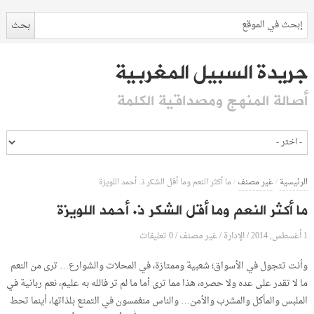
جريدة السبيل المغربية
أصالة المنهج ومصداقية الكلمة
الرئيسية
/
غير مصنف
/
ما أكثر النعم وما أقل الشكر ذ. أحمد اللويزة
ما أكثر النعم وما أقل الشكر ذ. أحمد اللويزة
1 أغسطس, 2014
الإدارة
0 تعليقات
/
/
غير مصنف
/
وأنت تتجول في الأسواق؛ شعبية وممتازة، في المحلات والشوارع… ترى من النعم
ما لا تقدر على عده ولا حصره، هذا مما ترى أما ما لم تر فالله به عليم، نعم ربانية في
الملبس والمأكل والمشرب والأمن… والناس منغمسون في التمتع بلذاتها، أينما تحط