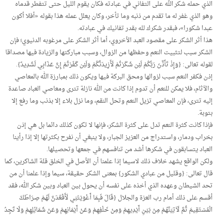
الذي حمله شكر الله على التفاني في عبادته فكان يقوم الليل حتى تتفطر قدماه
وهو الذي غفر له ما تقدم من ذنبه وما تأخر، وكان يعلل عمله هذا بقوله «أفلا أكون
عبدا شكورا»، فبقدر شكرك لله بقدر تفانيك في عبادته.
هذا أثر الشكر على مقصود العبد الأخروي، أما أثر الشكر على مرغوبه الدنيوي؛ فإن
الشكر سبب لتثبيت النعم وحفظها من الزوال، وسبب مباركتها والزيادة فيها مصداقا
لقوله تعالى: {وَإِذْ تَأَذَّنَ رَبُّكُمْ لَئِن شَكَرْتُمْ لَأَزِيدَنَّكُمْ وَلَئِن كَفَرْتُمْ إِنَّ عَذَابِي لَشَدِيدٌ}.
إذن فكفر النعم سبب لزوالها ومحق البركة فيها ويكون ذلك بمبارزة الله بالمعاصي
والآثام، فلا يمكن للنعم أن تدوم إذا كانت من الله نازلة تترى ومعاصي العباد صاعدة
إليه تترى، فإن المعاصي تزيل النعم وتحل النقم، وما نزل بلاء إلا بذنب وما رفع إلا
بتوبة.
فإذا كانت كثرة النعم تدل على كثرة الشكر، فإنها لا تكون كذلك دائما بل هي إذن
بخراب ودمار، واستدراج من العزيز الجبار، ولا ينبغي أن نفرح بكثرتها إلا إذا رأينا
العباد يتسابقون في شكرها أشد من تنافسهم في جمعها وتحصيلها.
ولكن الواقع يشهد خلاف ذلك لاسيما إذا علمنا أن الأصل في الخلق قلة الشاكرين، كما
قال تعالى: {وقليل من عبادي الشكور} بمعنى الشكر حقيقة، سيما وإذا علمنا أن من
تحد الشيطان وعهده الذي أخذه على نفسه أن يحول بين العباد وبين شكر الله، فقد
أقسم على ذلك أمام رب العزة والجلال {قَالَ فَبِمَا أَغْوَيْتَنِي لَأَقْعُدَنَّ لَهُمْ صِرَاطَكَ
الْمُسْتَقِيمَ ثُمَّ لَآتِيَنَّهُمْ مِنْ بَيْنِ أَيْدِيهِمْ وَمِنْ خَلْفِهِمْ وَعَنْ أَيْمَانِهِمْ وَعَنْ شَمَائِلِهِمْ وَلَا تَجِدُ