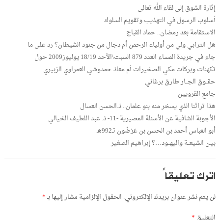
إثارة الشوق إلى لقاء الله تعالى
أسلوب الرسول في التهذيب وتقويم السلوك
الاستقامة بعد رمضان.. حماد القباج
هل الترابي ولي من أولياء الرحمن أم دجال من جنود الشيطان؟ رد على ما
جاء في جريدة المساء العدد 879 السبت\الأحد 18/19 يوليوز2009 حول
تكهنات وبركات مكي الصخيرات أم معاذ حمدوشي العمراوي الزبيري
حقــوق الجــار طارق برغاني
جامع القرويين
هذا تراثنا الذي يسخر منه بنو علمان.. ذ.الحسن العسال
الأجوبة الشافية عن الأسئلة المصيرية -11- ذ. عبد اللطيف الخيالي
أبو العباس أحمد بن الحسن بن عَرْضُون تـ992هـ
بيـن الشيعــة واليهــود…؟ إبراهيم الصغير
اترك تعليقاً
لن يتم نشر عنوان بريدك الإلكتروني.
الحقول الإلزامية مشار إليها بـ
*
التعليق
*