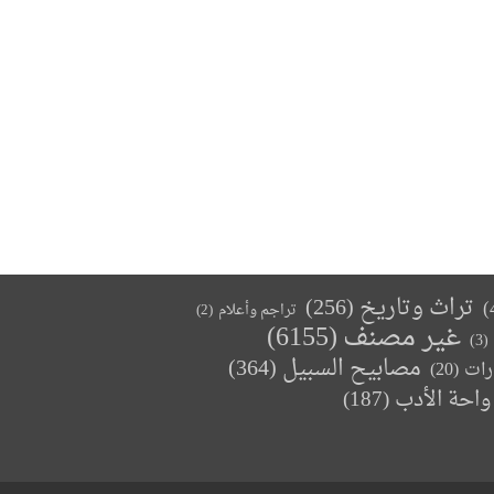
تراث وتاريخ
(256)
تراجم وأعلام
(2)
غير مصنف
(6155)
(3)
مصابيح السبيل
(364)
(20)
رات
واحة الأدب
(187)