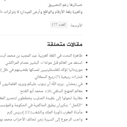
خسائرها رغم التضييق.
والعبرة بلغة الأرقام والواقع وأرض الميدان؛ لا بثرثرات
العدد 177
الأوسمة:
مقالات متعلقة
ظاهرة النحت في اللغة العربية عبد المجيد بن محمد أيت
استفد من العالم قبل موته! د. البشير عصام المراكشي
موريتانيا تؤكد للفلسطينيين تمسكها بقضيتهم في ظل إ
شذرات ربيعية (7) ربيع السملالي
في رمضان.. يريد الله أن يتوب عليكم ويريد العلمانيون أن
معالم المنهج السلفي )1( د. محمد أبو الفتح
مغاربة تحولوا إلى عقيدة الصليب يخططون لتنصير المغرب
“الكحل”: بنكيران يطبق الحاكمية في الحكومة والمؤسسة 
مأساة المغرب (ثورة الملك والشعب) 2/2 إدريس كرم
واجب الرجوع إلى السيرة زمن تحالف الأحزاب محمد بو