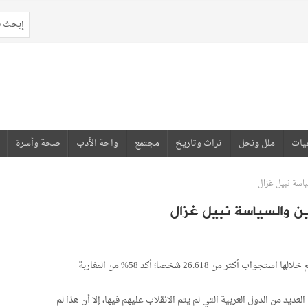
يات
ملل ونحل
تراث وتاريخ
مجتمع
واحة الأدب
صحة وأسرة
ياسة نبيل غزال
ين والسياسة نبيل غزال
في دراسة تعتبر الأكبر من نوعها شملت 14 بلدا عربيا، وتم خلالها استجواب أكثر من 26.618 شخصا؛ أكد 58% من المغاربة
يد من الدول العربية التي لم يتم الانقلاب عليهم فيها، إلا أن هذا لم