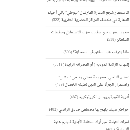
واستغلالها من طرف اليهود إعداد إبراهيم بيدون
(675)
الاستعمار شجع الدعارة المارشال "ليوطي" باني أحياء
الدعارة في مختلف المراكز الحضرية المغربية
(522)
حدود المغرب بين مطالب حزب الاستقلال وتطلعات
السلطان
(518)
ماذا يترتب على الطعن في الصحابة؟
(503)
إلتهاب الزائدة الدودية ( أو المصرانة الزايدة )
(501)
"سناء العاجي" محرومة تحثي وترمي "نيشان"
واستمرار الجرأة على الدين لطيفة الخصال
(489)
أدوية الكورتيزون أو الكورتيكويد
(487)
خواطر صيف يلهج بها مصطفى صادق الرافعي
(482)
ثمرات العبادة "من أراد السعادة الأبدية فليلزم عتبة
العبودية"
(480)