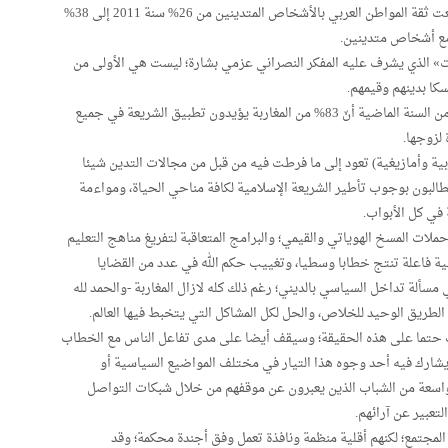
يؤثر في نظرة المواطن العربي للشخص المتدين، بل ارتفعت ثقة المواطن العربي بالأشخاص المتدينين من 26% سنة 2011 إلى 38%
ات» الذي يشرف عليه المفكر النصراني عزمي بشارة؛ ليست هي الأولى من
سكا بدينهم وقيمهم.
فقد كشفت دراسة أمريكية أعدها معهد «بيو» في أبريل من السنة الماضية أنّ 83% من المغاربة يؤيدون تطبيق الشريعة في جميع
ربية وأمازيغية) تعود إلى ما فرطت فيه من قبل من مجالات التدين شيئا
 يطالبون بوجوب تأطير الشريعة الإسلامية لكافة مناحي الحياة، ومواءمة
 في كل الأبواب.
ملات المسخ الهوياتي والقيمي؛ والبرامج المتعاقبة لتفريغ مناهج التعليم
ة فاعلة تنتج خطابا وسطيا، وتغييب حكم الله في عدد من القضايا
ألة تداخل السياسي بالديني؛ رغم ذلك كله لازال المغاربة -والحمد لله
الطريق الوحيد للخلاص، والحل لكل المشاكل التي يتخبط فيها العالم.
قف حتما على هذه الحقيقة؛ وسيقف أيضا على مدى تفاعل الناس مع الخطاب
ء يشارك فيه أحد وجوه هذا التيار في مختلف المواضيع السياسية أو
 واسعة من الشباب الذين يعبرون عن موقفهم من خلال شبكات التواصل
عبير عن آرائهم.
 المجتمع؛ لكنهم أقلية منظمة ونافذة تعمل وفق أجندة محكمة؛ وقد