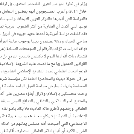
خلال 2014؛ وأعرب المستجوبون أنهم يفضلون التعامل مع أشخاص متدينين.
فالدراسة التي أنجزها «المركز العربي للأبحاث والسياس
نوعها التي أكدت أن المغاربة من أكثر الشعوب العربية تم
مناحي الحياة، و92% يعتقدون دينيا بوجوب طاعة المرأة لزوجها.
فهاته الدراسات تؤكد بالأرقام أن المجتمعات المسلمة (ع
فشيئا، وبات أفرادها اليوم لا يكتفون بالتدين الفردي بل
القوانين المعمول بها مع ما نصت عليه الشريعة الإسلامية
فرغم النحت العلماني لطود التشريع الإسلامي الشامخ؛ وح
من كل حمولة دينية؛ والمحاصرة التامة لكل مؤسسة شرعي
الحساسة والهامة، وفرض سياسة القول الواحد خاصة في مس
وحده- متمسكين بالإسلام؛ ولازال أبناؤه مصرين على أنه 
والمتتبع للحراك الفكري والثقافي والتدافع القيمي سي
العلماني ورفضهم لأطروحاته المادية؛ فلا يكاد يخلو لقا
الإعلامية أو الفنية..؛ إلا وكان محط هجوم وسخرية فئة
الاجتماعي؛ التي أصبحت أهم متنفس يمكنهم من خلاله الت
الشيء الأكيد أن أتباع الفكر العلماني المتطرف أقلية في