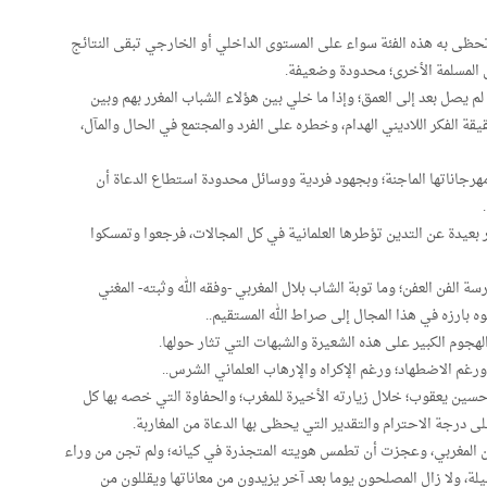
ذي تحظى به هذه الفئة سواء على المستوى الداخلي أو الخارجي تبقى النتائج
ل المسلمة الأخرى؛ محدودة وضعيفة.
يصل بعد إلى العمق؛ وإذا ما خلي بين هؤلاء الشباب المغرر بهم وبين
ة الفكر اللاديني الهدام، وخطره على الفرد والمجتمع في الحال والمآل،
ومهرجاناتها الماجنة؛ وبجهود فردية ووسائل محدودة استطاع الدعاة أن
 بعيدة عن التدين تؤطرها العلمانية في كل المجالات، فرجعوا وتمسكوا
رسة الفن العفن؛ وما توبة الشاب بلال المغربي -وفقه الله وثبته- المغني
بارزه في هذا المجال إلى صراط الله المستقيم..
هجوم الكبير على هذه الشعيرة والشبهات التي تثار حولها.
ورغم الاضطهاد؛ ورغم الإكراه والإرهاب العلماني الشرس..
حسين يعقوب؛ خلال زيارته الأخيرة للمغرب؛ والحفاوة التي خصه بها كل
 درجة الاحترام والتقدير التي يحظى بها الدعاة من المغاربة.
طن المغربي، وعجزت أن تطمس هويته المتجذرة في كيانه؛ ولم تجن من وراء
يلة، ولا زال المصلحون يوما بعد آخر يزيدون من معاناتها ويقللون من