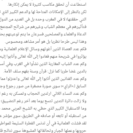
استطاعت أن تحقق مكاسب كثيرة لا يمكن إنكارها.
لكن بالنظر إلى الإمكانات المتاحة لها والدعم الكبير ال
التي حققتها؛ لا في المغرب وحده بل في العديد من الدو
فتأثيرهم في معظم الشباب وغيرهم من شرائح المجتمع لم 
الدعاة والعلماء والمصلحين فسرعان ما يتم توعيتهم بحقيق
وهذا ليس طرحا نظريا بل هو أمر مشاهد ومحسوس.
فكم عدد العصاة الذين أغوتهم وسائل الإعلام العلمانية 
يؤثروا في شريحة منهم فعادوا إلى الله تعالى وأنابوا إليه.
وكم عدد الشباب المغاربة الذين نشأوا في الغرب وفي أسر
بالدين غضا طريا كما نزل: قرآن وسنة بفهم سلف الأمة.
وكم عدد الفنانين الذين أنابوا إلى الله تعالى واعتزلوا مما
السابق لـ«الراي»؛ سوى صورة مصغرة من صور رجوع وجوه 
وكم عدد النساء اللائي ارتدين الحجاب وتمسكن به رغم ال
ولا زالت دائرة التدين تتسع يوما بعد آخر رغم التضييق؛ 
وما الاستقبال الكبير الذي حظي به الشيخ المربي محمد 
من استقبله أو تابعه أو صادفه في الطريق، سوى مؤشر على
لقد فشلت العلمانية في أن تدنس الفطرة السليمة للموا
حروبها وعملها الجبار وتحالفاتها المشبوهة سوى نتائج قل