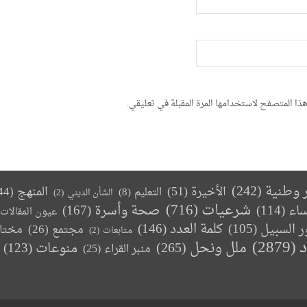
ذا المتصفح لاستخدامها المرة المقبلة في تعليقي.
ر وطنية
(242)
الأخيرة
(51)
المنهج
(44)
التعليم
(8)
الشأن الديني
(2)
(716)
شرعيات
صحة وأسرة
(167)
ساء
(114)
عيون المقالات
كلمة العدد
(146)
ر السبيل
(105)
مجتمع
(26)
مختا
متابعات
(2)
د
(2879)
ملل ونحل
(265)
(123)
منوعات
منبر القراء
(25)