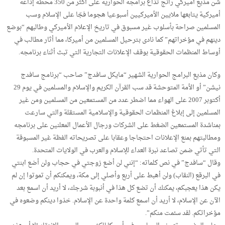
شن مذيع أميركي رائج تذاع برامجه الحوارية على أكثر من 350 محطة إذاعة
أميركية يتابعها ملايين الأميركيين أسبوعيا هجوما فجّا على الإسلام وسب
المسلمين صراحة بأسلوب غير مسبوق في تاريخ الإعلام الأميركي وطالبهم “بوضع
دينهم في مؤخراتهم” كما نادى بترحيل المسلمين من أميركا، مما أثار مطالب في
أوساط المنظمات الحقوقية بوقف الإعلانات التجارية التي تبث أثناء برنامجه.
وكان مذيع البرامج الحوارية الشهير “مايكل سافدج” صاحب “برنامج سافدج
نيشن” أو الأمة المتوحشة قد سب القرآن الكريم والإسلام والمسلمين في يوم 29
أكتوبر 2007 على الهواء مما اضطر عدد من المستمعين من المسلمين ومن غير
المسلمين إلى إبلاغ المنظمات الحقوقية والإسلامية المستقلة والتي سارعت
بمناشدة المستمعين الضغط على الشركات ورجال الأعمال المعلنين على برنامجه
ومطالبتهم بمنع الإعلانات احتجاجا وعقابا على تصريحاته الفظة غير المسبوقة
التي تأتي ضمن تصاعد نبرة العداء للإسلام والعرب في الولايات المتحدة.
وقال “سافدج” في نص كلماته: “إنني لن أضع زوجتي في حجاب ولن أضع ابنتي
في البرقع (النقاب) ولن أهبط على أربع وأصلي إلى مكة، ويمكنكم أن تموتوا إن لم
يكن هذا يعجبكم، يمكنك أن تضع كل هذا في أنبوبة شرجك، لا أريد أن اسمع بعد
الآن عن الإسلام، لا أريد أن اسمع كلمة واحدة عن الإسلام. خذوا دينكم وضعوه في
مؤخراتكم. لقد سئمت منكم”.