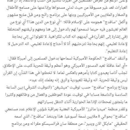
وعلى الرغم من تعرض المسلمين في أميركا للكثير من السب والانتقاد إلا أن هذه
العبارات تعد غير مسبوقة من حيث تدني مستواها وإذاعتها على مسامع الأطفال
والصغار والملايين من الأميركيين وبثها على برنامج رائج ومن قبل مذيع مشهور.
وأكمل “سافدج” هجومه على الإسلام قائلا: “أي نوع من الدين هذا؟ أي نوع من
العالم تعيشون فيه حينما تسمحوا لهم بالدخول إلى هنا ومعهم وثيقتهم المتخلفة
(في إشارة إلى القرآن) في أيديهم، انه كتاب للكراهية. لا تقولوا لي إني بحاجة
لإعادة تعليمي. إنهم بحاجة لترحليهم. أنا لا أحتاج لإعادة تعليمي. انه الترحيل لا
إعادة التعليم”.
وأنتقد “سافدج” الحكومة الأميركية لسماحها بدخول المسلمين إلى أميركا فقال:
«أي امة عاقلة تعبد الدستور الأميركي وهو أعظم وثيقة للحرية كتبت على الإطلاق،
تجلب أناسا يعبدون كتابا يأمرهم بالعكس تماما. لا تخطئوا في هذا الشأن، إن القرآن
ليس وثيقة للحرية. انه وثيقة للعبودية والرق. إنه يعلمك إنك عبد».
ويذاع برنامج “سافدج” حسب توقيت “ميشيغن” (التوقيت الشرقي) بين الساعة
السادسة والتاسعة مساءا في توقيت عودة الموظفين والعمال من وظائفهم وكثيرا
ما يلجئون لمحطات الإذاعة الحوارية أثناء التنقل بسياراتهم.
وتقدر منظمة “ميديا ماترز” الأميركية المعنية بمراقبة شؤون الإعلام عدد مستمعي
“سافدج” بحوالي 8 ملايين نسمة أسبوعيا. هذا ويتخذ “سافدج”، الذي اسمه
الحقيقي “مايكل الان وينير”، من منطقة سان فرانسيسكو مقرا له ومن برنامج