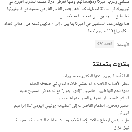
مسلمي وعرب أميركا ومؤسساتهم. ومنها تعرض أمرآة مسلمة للضرب المبرح في
نيويورك في حادثة اضطهاد كما أشعل بعض الناس النار في مسجد في كاليفورنيا
كما أطلق عيار ناري على أحد مساجد تكساس.
هذا ويقدر عدد المسلمين في أميركا بما بين 5 إلى 7 ملايين نسمة من إجمالي تعداد
سكان يبلغ 300 مليون نسمة.
العدد 029
الأوسمة:
مقالات متعلقة
ثلاثة أسئلة يجيب عنها الدكتور محمد وراضي
بعض الأسباب الكامنة وراء تفشي ظاهرة العري في صفوف النساء
دعوة نجم اللواطيين العالميين “إلتون جون” مع قدحه في المسيح عليه
السلام “استحمار” لشرفاء المغرب إبراهيم بيدون
خطير ومحزن.. انضمام القاصرات إلى “فضيحة روتيني اليومي”..!! إبراهيم
الوزاني
هل سيؤجل ارتفاع حالات الإصابة بكورونا الانتخابات التشريعية بالمغرب؟
نبيل غزال