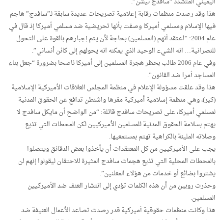
اليميني المتشدد “سافدج نيشن”.
هذا وقد رصدت منظمات رقابة إعلامية تصريحات عديدة سابقة لـ”سافدج” هاجم
فيها الإسلام ومسلمي أميركا وصفت بأنها تحريضية ضد مسلمي أميركا إذ قال في
عام 2004: “اعتقد أنهم (المسلمين) بحاجة لأن يتم إجبارهم بالقوة على التحول
للنصرانية… انه الشيء الوحيد الذي يمكنه انه يحولهم إلى كائن أنساني”.
وفي عام 2006 طالب بحظر هجرة المسلمين إلى أميركا ناصحا بضرورة “جعل بناء
المساجد أمرا ضد القانون”.
هذا وقد علقت مسؤولة الإعلام في منظمة المجلس العلاقات الأميركية الإسلامية
(كير)، وهي منظمة إسلامية أميركية مقرها واشنطن تدافع عن الحقوق المدنية
لمسلمي أميركا، على تصريحات سافدج قائلة: “من الواضح أن مايكل سافدج لا
يهتم بسلامة الحقوق المدنية للمسلمين الأميركيين لكن المحطات التي تذيع
وصلاته المليئة بالكراهية تهتم بمستمعيها.
يجب على الأميركيين من كل المعتقدات أن يأخذوا بعض الدقائق ويتصلوا
بالمحطات المحلية التي تذيع هجمات سافدج المثيرة للاحتقان ليقولوا إنهم لن
يشتروا بضائع أو خدمات من هؤلاء المعلنين”.
وحذرت روبين من أن هذه الكلمات تؤدي إلى انتشار العنف ضد الأميركيين
المسلمين.
هذا وكانت منظمات حقوقية أميركية قدر رصدت تصاعد الأعمال العنيفة ضد