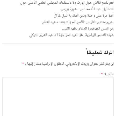
نعم لفتح نقاش حول الإرث ولا لاستفتاء المجلس العلمي الأعلى حول
التماثيل! عبد الله مخلص – هوية بريس
المؤامرة على وحدة ودين المغاربة نبيل غزال
تقرير منتدى دافوس “الأسوأ لم يأت بعد” سعيد الغماز
من السنن المهجورة الدعاء بظهر الغيب
عودة القدس للواجهة.. هل تعيد المواجهة؟ د. عبد العزيز التركي
اترك تعليقاً
لن يتم نشر عنوان بريدك الإلكتروني.
الحقول الإلزامية مشار إليها بـ
*
التعليق
*