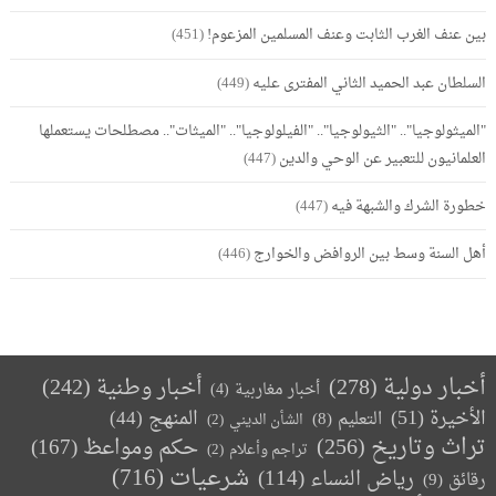
بين عنف الغرب الثابت وعنف المسلمين المزعوم!
(451)
السلطان عبد الحميد الثاني المفترى عليه
(449)
"الميثولوجيا".. "الثيولوجيا".. "الفيلولوجيا".. "الميثات".. مصطلحات يستعملها
العلمانيون للتعبير عن الوحي والدين
(447)
خطورة الشرك والشبهة فيه
(447)
أهل السنة وسط بين الروافض والخوارج
(446)
أخبار دولية
(278)
أخبار وطنية
(242)
أخبار مغاربية
(4)
الأخيرة
(51)
المنهج
(44)
التعليم
(8)
الشأن الديني
(2)
تراث وتاريخ
(256)
حكم ومواعظ
(167)
تراجم وأعلام
(2)
(716)
شرعيات
رياض النساء
(114)
رقائق
(9)