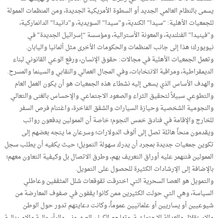
يسمى بالنظام العالمي الجديد أو السطوة الأمريكية الجديدة، ومن المنظمات الممولة
للجمعيات الأهلية: “سيدا” الكندية، و”سيدا” السويدية، و”دانيدا” الدانماركية،
و”فينيدا” الفنلندية، والمعونة الأسترالية، ومؤسسة “إسرائيل الجديدة” في
نيويورك؛ هذا إلى جانب المنظمات والحكومات الأخرى مثل ألمانيا واليابان.
وتعمل الجمعيات الأهلية في مجالات: حقوق الإنسان، ورفع الوعي القانوني لبناء
الديمقراطية، ومراقبة الانتخابات، وفي المجال العمالي والنقابي والسينما والمسرح.
والهدف الأساس الذي يسعى إليه نشطاء هذه الجمعيات هو أن يكون العمل العام
والتطوعي سبيلاً لتحقيق الثراء والصعود الاجتماعي والإحساس بالغنى والتعالي
والنجومية الشخصية وحيازة السيارات والشقق الفاخرة، واغتنام فرص السفر
للخارج والإقامة في فنادق خمس النجوم؛ خاصة أن الممولين يدفعون رواتب
ويقدمون منحاً هائلة تصل إلى ألوف الدولارات؛ وسرعان ما يتجه بعضهم إلى
تكوين جمعيات جديدة بمجرد أن يدرك سهولة التمويل؛ حيث يكفيه أن يطلب سجل
الممولين فتنهمر عليه أوراق التعريف بهم، وطرق الاتصال بل وكيفية التعاون معهم؛
بالإضافة إلى الإرشادات الكثيرة للحصول على التمويل.
والتمويل هو العصا السحرية التي اخترقت تقوقعات شلل المثقفين وعاطلي
السياسة، وهي التي حولت الكثيرين ممن كانوا يقفون في صفوف المعارضة من
شيوعيين أو يساريين أو علمانيين عموماً، وكانت دعايتهم تدور حول الوطن
والاستقلال والعدالة الاجتماعية، وتهاجم الكيان الصهيوني والرأسمالية والامبريالية