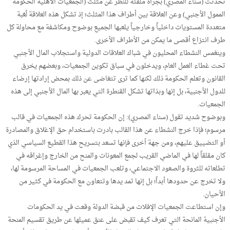
تحدثت (سناء المصري) بجرأة ملفتة للنظر عن مثلث (الجمعيات الأهلية الحكومة
الممول الأجنبي) وعن العلاقة بين أطراف هذا المثلث؛ إذ تشكل هذه العلاقة لُعْبة
متعددة المستويات داخلياً وخارجياً يلعبها الجميع بوضوح ومكاشفة مع محاولة كل
طرف انتزاع أقصى ما يمكن من الأطراف الأخرى.
وينغمس النشطاء المحليون في شباك العلاقات الدولية واستجلاب المال الأجنبي
تحت غطاء العمل العام، ويدخلون في سباق تكوين الجمعيات، وبعضهم يخرق
القانون وتعلم الحكومة ذلك لكنها كما ترى تتغاضى عن ذلك بمحض إرادتها إرضاء
للدول الأجنبية، بل إنها وبذاتها تشكل القنطرة التي يعبر بها المال الأجنبي إلى هذه
الجمعيات.
وبوضوح شديد تقول (سناء المصري): إن الحكومة تحرك هذه الجمعيات في قالب
مرسوم؛ فإذا خرج النشطاء عن هذا القالب بادرت باستخدام حق الإغلاق والمصادرة
أو التضييق عليهم، ومن جهة أخرى فإنها تسعد بتسريح هذا القطيع السياسي الذي
كان مقلقاً لها في الماضي القريب لجمع المعونات والمنح من الخارج وإغراقه في
تطلعاته للثروة والصعود الاجتماعي، وتلعب الجمعيات في المساحة المرسومة لها،
ولا تخرج عن حدودها أبداً؛ بل إنها تمد يدها وتتعاون مع الحكومة في كثير من
الأحيان.
وإن استطاعت الجمعيات الإفلات من قبضة الدولة وقعت في يد الحكومات
الأجنبية المانحة التي تعرف كيف تقبض على عنق عميلها عن طريق تقسيم المنحة