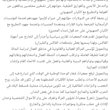
والتدخل الأجنبي والفوارق الطبقية، حولتهم إلى نشطين مخلصين يدافعون عن
العولمة والتطبيع مع الكيان الصهيوني.
إن بضعة آلاف من الدولارات حوَّلتهم إلى خبراء كرَّسوا جهودهم لخدمة المؤسسات
الرأسمالية الضخمة عابرة القارات ومتعددة الجنسيات ولخدمة جهود التطبيع مع
الكيان الصهيوني على حد قول (سناء المصري).
وبالتمويل تقدم هذه الجمعيات تقارير سياسية وأخباراً إلى الخارج عبر أجهزة
الفاكس، ولهذا يسميها بعضٌ بـ(منظمات الفاكس والطيران).
وبالتمويل تُؤَسس المراكز العمالية والقانونية في مناطق العمال لدراسة الحالة
الراهنة للطبقة العاملة، وتراقب الجمعيات أنشطة العمال وانتخاباتهم ونقاباتهم
وقوانينهم، ونواياهم السرية والعلنية، وتعمل على تفتيت الاتحاد العام وإنشاء
النقابات الموازية.
وبالتمويل ترفع جمعياتٌ شعار الوحدة الوطنية في الوقت الذي تسارع فيه إلى
تضخيم الأحداث، وتطلب حماية الأقليات المضطهدة بعد أن تكون قد جذَّرت روح
التعصب والنزاعات الطائفية إلى حد تكوين ميليشيات محلية، فتسقط البلاد في
الحرب الأهلية والمذابح الجماعية كما حدث في بعض البلدان.
وبالتمويل تتفرغ جمعياتٌ لشؤون المرأة وتعزف على وتر الأحوال الشخصية وختان
الإناث في خطب متكررة ومؤتمرات متتالية بالداخل والخارج.