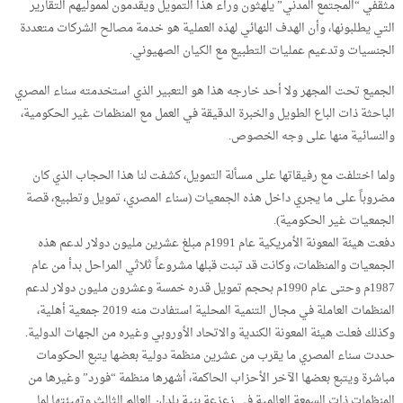
مثقفي “المجتمع المدني” يلهثون وراء هذا التمويل ويقدمون لمموليهم التقارير
التي يطلبونها، وأن الهدف النهائي لهذه العملية هو خدمة مصالح الشركات متعددة
الجنسيات وتدعيم عمليات التطبيع مع الكيان الصهيوني.
الجميع تحت المجهر ولا أحد خارجه هذا هو التعبير الذي استخدمته سناء المصري
الباحثة ذات الباع الطويل والخبرة الدقيقة في العمل مع المنظمات غير الحكومية،
والنسائية منها على وجه الخصوص.
ولما اختلفت مع رفيقاتها على مسألة التمويل، كشفت لنا هذا الحجاب الذي كان
مضروباً على ما يجري داخل هذه الجمعيات (سناء المصري، تمويل وتطبيع، قصة
الجمعيات غير الحكومية).
دفعت هيئة المعونة الأمريكية عام 1991م مبلغ عشرين مليون دولار لدعم هذه
الجمعيات والمنظمات، وكانت قد تبنت قبلها مشروعاً ثلاثي المراحل بدأ من عام
1987م وحتى عام 1990م بحجم تمويل قدره خمسة وعشرون مليون دولار لدعم
المنظمات العاملة في مجال التنمية المحلية استفادت منه 2019 جمعية أهلية،
وكذلك فعلت هيئة المعونة الكندية والاتحاد الأوروبي وغيره من الجهات الدولية.
حددت سناء المصري ما يقرب من عشرين منظمة دولية بعضها يتبع الحكومات
مباشرة ويتبع بعضها الآخر الأحزاب الحاكمة، أشهرها منظمة “فورد” وغيرها من
المنظمات ذات السمعة العالمية في زعزعة بنية بلدان العالم الثالث وتهيئتها لما