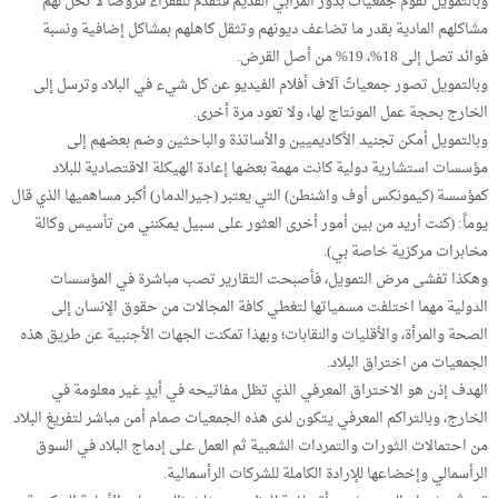
وبالتمويل تقوم جمعياتٌ بدور المرابي القديم فتقدم للفقراء قروضاً لا تحل لهم
مشاكلهم المادية بقدر ما تضاعف ديونهم وتثقل كاهلهم بمشاكل إضافية ونسبة
فوائد تصل إلى 18%، 19% من أصل القرض.
وبالتمويل تصور جمعياتٌ آلاف أفلام الفيديو عن كل شيء في البلاد وترسل إلى
الخارج بحجة عمل المونتاج لها، ولا تعود مرة أخرى.
وبالتمويل أمكن تجنيد الأكاديميين والأساتذة والباحثين وضم بعضهم إلى
مؤسسات استشارية دولية كانت مهمة بعضها إعادة الهيكلة الاقتصادية للبلاد
كمؤسسة (كيمونكس أوف واشنطن) التي يعتبر (جيرالدمار) أكبر مساهميها الذي قال
يوماً: (كنت أريد من بين أمور أخرى العثور على سبيل يمكنني من تأسيس وكالة
مخابرات مركزية خاصة بي).
وهكذا تفشى مرض التمويل، فأصبحت التقارير تصب مباشرة في المؤسسات
الدولية مهما اختلفت مسمياتها لتغطي كافة المجالات من حقوق الإنسان إلى
الصحة والمرأة، والأقليات والنقابات؛ وبهذا تمكنت الجهات الأجنبية عن طريق هذه
الجمعيات من اختراق البلاد.
الهدف إذن هو الاختراق المعرفي الذي تظل مفاتيحه في أيدٍ غير معلومة في
الخارج، وبالتراكم المعرفي يتكون لدى هذه الجمعيات صمام أمن مباشر لتفريغ البلاد
من احتمالات الثورات والتمردات الشعبية ثم العمل على إدماج البلاد في السوق
الرأسمالي وإخضاعها للإرادة الكاملة للشركات الرأسمالية.