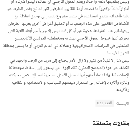
وليس بتقديمها دفعة واحدة، ويعلم الممول الأجنبي أن عملاءه ليسوا شرفاء أو
أطهاراً دائماً؛ وكثيراً ما تحدث أزمة ثقة بين الطرفين لكن المانح يغض الطرف عن
ذلك؛ فأهدافه تتعدى المساعدة في تنفيذ مشروع بعينه إلى توثيق العلاقة مع
الأشخاص القائمين على هذه الجمعيات أو تحقيق أغراض أخرى يعرفها الطرفان
ويتواطآن على تنفيذها، علاوة عن أن كل ذلك ليس إلا جزءاً من أبعاد اللعبة التي
تحركها كلها خيوط الممول الأجنبي بهيئاته ومخططيه الدوليين الأكاديميين
النشطين في الدراسات الاستراتيجية وعملائه في العالم العربي أو ما يسمى بمنطقة
الشرق الأوسط.
ليس هذا إلا قليلاً من كثير ولا زال الأمر يحتاج إلى مزيد من الرصد والجهد في
الكشف عن هوة (المجتمع المدني)، تلك الهوة التي يسعون إلى إسقاط مجتمعاتنا
الإسلامية فيها؛ اعتقاداً منهم أنها السبيل الأمثل لمواجهة المد الإسلامي بحركته
وفكره وآثاره بالإضافة إلى استمرار هيمنتهم السياسية والاقتصادية والثقافية
وتأكيدها.
العدد 032
الأوسمة:
مقالات متعلقة