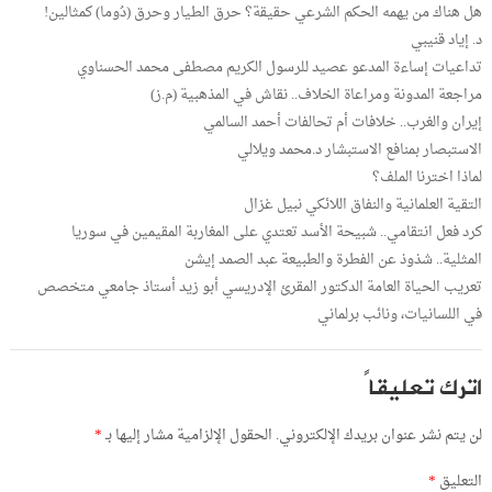
هل هناك من يهمه الحكم الشرعي حقيقة؟ حرق الطيار وحرق (دُوما) كمثالين!
د. إياد قنيبي
تداعيات إساءة المدعو عصيد للرسول الكريم مصطفى محمد الحسناوي
مراجعة المدونة ومراعاة الخلاف.. نقاش في المذهبية (م.ز)
إيران والغرب.. خلافات أم تحالفات أحمد السالمي
الاستبصار بمنافع الاستبشار د.محمد ويلالي
لماذا اخترنا الملف؟
التقية العلمانية والنفاق اللائكي نبيل غزال
كرد فعل انتقامي.. شبيحة الأسد تعتدي على المغاربة المقيمين في سوريا
المثلية.. شذوذ عن الفطرة والطبيعة عبد الصمد إيشن
تعريب الحياة العامة الدكتور المقرئ الإدريسي أبو زيد أستاذ جامعي متخصص
في اللسانيات، ونائب برلماني
اترك تعليقاً
لن يتم نشر عنوان بريدك الإلكتروني.
الحقول الإلزامية مشار إليها بـ
*
التعليق
*