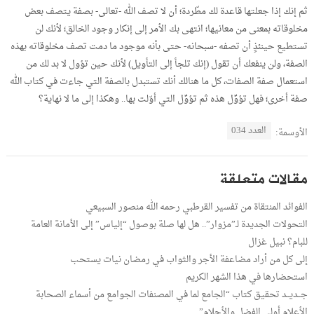
ثم إنك إذا جعلتها قاعدة لك مطّردة؛ أن لا تصف الله -تعالى- بصفة يتصف بعض
مخلوقاته بمعنى من معانيها؛ انتهى بك الأمر إلى إنكار وجود الخالق؛ لأنك لن
تستطيع حينئذٍ أن تصفه -سبحانه- حتى بأنه موجود ما دمت تصف مخلوقاته بهذه
الصفة، ولن ينفعك أن تقول (إنك تلجأ إلى التأويل) لأنك حين تؤول لا بد لك من
استعمال صفة الصفات، كل ما هنالك أنك تستبدل بالصفة التي جاءت في كتاب الله
صفة أخرى؛ فهل تؤوِّل هذه ثم تؤوِّل التي أوّلت بها.. وهكذا إلى ما لا نهاية؟
العدد 034
الأوسمة:
مقالات متعلقة
الفوائد المنتقاة من تفسير القرطبي رحمه الله منصور السبيعي
التحولات الجديدة لـ”مزوار”.. هل لها صلة بوصول “إلياس” إلى الأمانة العامة
للبام؟ نبيل غزال
إلى كل من أراد مضاعفة الأجر والثواب في رمضان نيات يستحب
استحضارها في هذا الشهر الكريم
جــديــد تحقيق كتاب “الجامع لما في المصنفات الجوامع من أسماء الصحابة
الأعلام أولي الفضل والأحلام”