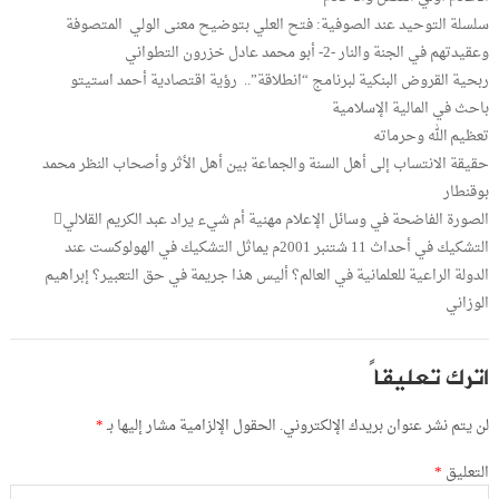
سلسلة التوحيد عند الصوفية: فتح العلي بتوضيح معنى الولي ‎ المتصوفة
وعقيدتهم في الجنة والنار -2- أبو محمد عادل خزرون التطواني
ربحية القروض البنكية لبرنامج “انطلاقة”.. رؤية اقتصادية أحمد استيتو
باحث في المالية الإسلامية
تعظيم الله وحرماته
حقيقة الانتساب إلى أهل السنة والجماعة بين أهل الأثر وأصحاب النظر محمد
بوقنطار
الصورة الفاضحة في وسائل الإعلام مهنية أم شيء يراد عبد الكريم القلالي
التشكيك في أحداث 11 شتنبر 2001م يماثل التشكيك في الهولوكست عند
الدولة الراعية للعلمانية في العالم؟ أليس هذا جريمة في حق التعبير؟ إبراهيم
الوزاني
اترك تعليقاً
لن يتم نشر عنوان بريدك الإلكتروني.
الحقول الإلزامية مشار إليها بـ
*
التعليق
*