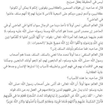
ليس في الحقيقة بعقل صريح.
قال له صاحبه: إن هؤلاء المسمين بالعقلانيين يقولون: إنكم لا يمكن أن تكونوا
عقلانيين، وأنتم تبنون دينكم على التبعية لأناس لا مزية لهم إلا أنهم سلف عاشوا
في الماضي؟
قال العالم السلفي: نحن أولاً لا نأخذ ديننا من الرجال سواء كانوا في الماضي أو في
الحاضر. إن مصدر الدين عندنا هو كتاب الله وسنة رسوله -صلى الله عليه وسلم-، لا
نقدم عليهما غيرهما، كما أمرنا الله -تعالى- بقوله: “يَا أَيُّهَا الَّذِينَ آمَنُوا لا تُقَدِّمُوا بَيْنَ
يَدَيِ اللَّهِ وَرَسُولِهِ وَاتَّقُوا اللَّهَ إنَّ اللَّهَ سَمِيعٌ عَلِيمٌ” [الحجرات: 1].
قال صاحبه: فما صلتكم بأولئك السلف إذن؟
قال العالم السلفي: دعنا أولاً نحدد ماذا نعني بالسلف. السلف عندنا هم أصحاب
رسول الله -صلى الله عليه وسلم-، ثم التابعون لهم، ثم تابعو أولئك التابعين. وصِلَتُنا
بهم هي الاقتداء بهم في فهم الدين وتطبيقه لأسباب إذا تدبّرها الإنسان وجدها في
غاية العقلانية.
قال صاحبه: ما هذه الأسباب؟
قال العالم: منها أولاً: أن الله -تعالى- قد أثنى على أصحاب رسول الله -صلى الله
عليه وسلم- ثناء يدل على فقههم للدين وإخلاصهم في العمل به، من ذلك قوله
-تعالى-: “لَقَدْ رَضِيَ اللَّهُ عَنِ الْـمُؤْمِنِينَ إذْ يُبَايِعُونَكَ تَحْتَ الشَّجَرَةِ فَعَلِمَ مَا فِي قُلُوبِهِمْ
فَأَنزَلَ السَّكِينَةَ عَلَيْهِمْ وَأَثَابَهُمْ فَتْحًا قَرِيبًا، وَمَغَانِمَ كَثِيرَةً يَأْخُذُونَهَا وَكَانَ اللَّهُ عَزِيزًا