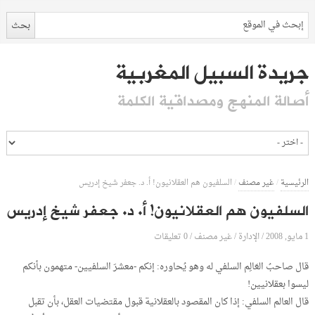
جريدة السبيل المغربية
أصالة المنهج ومصداقية الكلمة
الرئيسية
/
غير مصنف
/
السلفيون هم العقلانيون! أ. د. جعفر شيخ إدريس
السلفيون هم العقلانيون! أ. د. جعفر شيخ إدريس
1 مايو, 2008
الإدارة
0 تعليقات
/
/
غير مصنف
/
قال صاحبُ العَالِم السلفي له وهو يُحاوره: إنكم -معشرَ السلفيين- متهمون بأنكم
ليسوا بعقلانيين!
قال العالم السلفي: إذا كان المقصود بالعقلانية قبول مقتضيات العقل، بأن تقبل