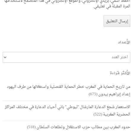
احفظ اسمي، بريدي الإلكتروني، والموقع الإلكتروني في هذا المتصفح لاستخدامها
المرة المقبلة في تعليقي.
الأعداد
الأكثر قراءة
من تاريخ الحماية في المغرب خطر الحماية القنصلية واستغلالها من طرف اليهود
إعداد إبراهيم بيدون
(675)
الاستعمار شجع الدعارة المارشال "ليوطي" باني أحياء الدعارة في مختلف المراكز
الحضرية المغربية
(522)
حدود المغرب بين مطالب حزب الاستقلال وتطلعات السلطان
(518)