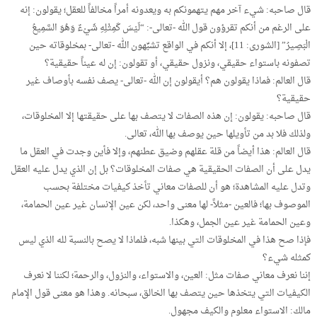
قال صاحبه: شيء آخر مهم يتهمونكم به ويعدونه أمراً مخالفاً للعقل؛ يقولون: إنه
على الرغم من أنكم تقرؤون قول الله -تعالى-: “لَيْسَ كَمِثْلِهِ شَيْءٌ وَهُوَ السَّمِيعُ
الْبَصِيرُ” [الشورى: 11]، إلا أنكم في الواقع تشبِّهون الله -تعالى- بمخلوقاته حين
تصفونه باستواء حقيقي، ونزول حقيقي، أو تقولون: إن له عيناً حقيقية؟
قال العالم: فماذا يقولون هم؟ أيقولون إن الله -تعالى- يصف نفسه بأوصاف غير
حقيقية؟
قال صاحبه: يقولون: إن هذه الصفات لا يتصف بها على حقيقتها إلا المخلوقات،
ولذلك فلا بد من تأويلها حين يوصف بها الله، تعالى.
قال العالم: هذا أيضاً من قلة عقلهم وضيق عطنهم، وإلا فأين وجدت في العقل ما
يدل على أن الصفات الحقيقية هي صفات المخلوقات؟ بل إن الذي يدل عليه العقل
وتدل عليه المشاهدة؛ هو أن للصفات معاني تأخذ كيفيات مختلفة بحسب
الموصوف بها؛ فالعين -مثلاً- لها معنى واحد، لكن عين الإنسان غير عين الحمامة،
وعين الحمامة غير عين الجمل، وهكذا.
فإذا صح هذا في المخلوقات التي بينها شبه، فلماذا لا يصح بالنسبة لله الذي ليس
كمثله شيء؟
إننا نعرف معاني صفات مثل: العين، والاستواء، والنزول، والرحمة؛ لكننا لا نعرف
الكيفيات التي يتخذها حين يتصف بها الخالق، سبحانه. وهذا هو معنى قول الإمام
مالك: الاستواء معلوم والكيف مجهول.