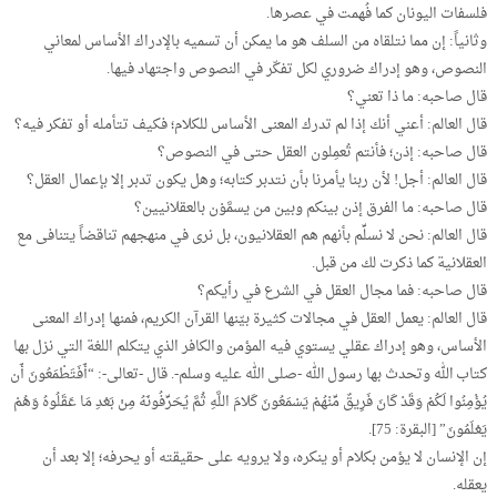
فلسفات اليونان كما فُهمت في عصرها.
وثانياً: إن مما نتلقاه من السلف هو ما يمكن أن تسميه بالإدراك الأساس لمعاني
النصوص، وهو إدراك ضروري لكل تفكّر في النصوص واجتهاد فيها.
قال صاحبه: ما ذا تعني؟
قال العالم: أعني أنك إذا لم تدرك المعنى الأساس للكلام؛ فكيف تتأمله أو تفكر فيه؟
قال صاحبه: إذن؛ فأنتم تُعمِلون العقل حتى في النصوص؟
قال العالم: أجل! لأن ربنا يأمرنا بأن نتدبر كتابه؛ وهل يكون تدبر إلا بإعمال العقل؟
قال صاحبه: ما الفرق إذن بينكم وبين من يسمَّوْن بالعقلانيين؟
قال العالم: نحن لا نسلِّم بأنهم هم العقلانيون، بل نرى في منهجهم تناقضاً يتنافى مع
العقلانية كما ذكرت لك من قبل.
قال صاحبه: فما مجال العقل في الشرع في رأيكم؟
قال العالم: يعمل العقل في مجالات كثيرة بيّنها القرآن الكريم، فمنها إدراك المعنى
الأساس، وهو إدراك عقلي يستوي فيه المؤمن والكافر الذي يتكلم اللغة التي نزل بها
كتاب الله وتحدث بها رسول الله -صلى الله عليه وسلم-. قال -تعالى-: “أَفَتَطْمَعُونَ أَن
يُؤْمِنُوا لَكُمْ وَقَدْ كَانَ فَرِيقٌ مِّنْهُمْ يَسْمَعُونَ كَلامَ اللَّهِ ثُمَّ يُحَرِّفُونَهُ مِنْ بَعْدِ مَا عَقَلُوهُ وَهُمْ
يَعْلَمُونَ” [البقرة: 75].
إن الإنسان لا يؤمن بكلام أو ينكره، ولا يرويه على حقيقته أو يحرفه؛ إلا بعد أن
يعقله.