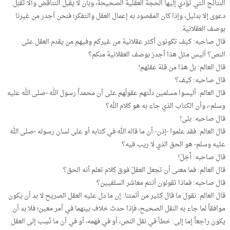
النتائج التي تؤدي إليها الحجة العقلية الصحيحة، وبأن لا يقبل التناقض وألا تُقبَل
دعوى إلا بدليل، وإذا كان المقصود به إعمال العقل والتفكر؛ فنحن أجدر من غيرنا
بوصف العقلانية.
قال صاحبه: كيف تكونون أكثر عقلانية من غيركم وفيهم من يقدم العقل على
النص؟ أليس مثل هذا أجدرَ بوصف العقلانية منكم؟
قال العالم: بل هذا من قلة عقلهم!
قال صاحبه: كيف؟
قال العالم: أليسوا مسلمين دلّتهم عقولُهم على أن محمداً رسول الله -صلى الله عليه
وسلم-، وأن الكتاب الذي جاء به هو كلام الله؟
قال صاحبه: بلى!
قال العالم: فقد علموا -إذن- أن ما قاله الله في كتابه أو على لسان رسوله -صلى الله
عليه وسلم- هو الحق الذي لا ريب فيه؟
قال صاحبه: أَجَلْ!
قال العالم: فما معنى أن تجعل العقلَ فوق كلام تعلم أنه الحق؟
قال صاحبه: فماذا تقولون أنتم معاشر السلفيين؟
قال العالم: نقول ما قال كثير من أئمتنا: إن ما دل عليه العقل الصريح لا بد أن يكون
موافقاً لما جاء به النقل الصحيح، فإذا حدث خلاف بينهما في أمر معين؛ فلا بد أن
يكون راجعاً إما إلى: خطأ في نقل النص، أو في فهمه، أو في أن ما نُسِب إلى العقل