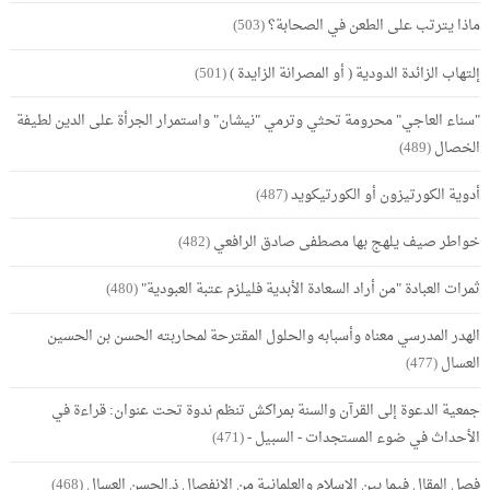
ماذا يترتب على الطعن في الصحابة؟
(503)
إلتهاب الزائدة الدودية ( أو المصرانة الزايدة )
(501)
"سناء العاجي" محرومة تحثي وترمي "نيشان" واستمرار الجرأة على الدين لطيفة
الخصال
(489)
أدوية الكورتيزون أو الكورتيكويد
(487)
خواطر صيف يلهج بها مصطفى صادق الرافعي
(482)
ثمرات العبادة "من أراد السعادة الأبدية فليلزم عتبة العبودية"
(480)
الهدر المدرسي معناه وأسبابه والحلول المقترحة لمحاربته الحسن بن الحسين
العسال
(477)
جمعية الدعوة إلى القرآن والسنة بمراكش تنظم ندوة تحت عنوان: قراءة في
الأحداث في ضوء المستجدات - السبيل -
(471)
فصل المقال فيما بين الإسلام والعلمانية من الانفصال ذ.الحسن العسال
(468)