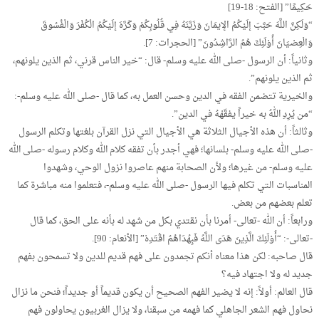
حَكِيمًا” [الفتح: 18-19]
“وَلَكِنَّ اللَّهَ حَبَّبَ إلَيْكُمُ الإيمَانَ وَزَيَّنَهُ فِي قُلُوبِكُمْ وَكَرَّهَ إلَيْكُمُ الْكُفْرَ وَالْفُسُوقَ
وَالْعِصْيَانَ أُوْلَئِكَ هُمُ الرَّاشِدُونَ” [الحجرات: 7].
وثانياً: أن الرسول -صلى الله عليه وسلم- قال: “خير الناس قرني، ثم الذين يلونهم،
ثم الذين يلونهم”.
والخيرية تتضمن الفقه في الدين وحسن العمل به، كما قال -صلى الله عليه وسلم-:
“من يُرِدِ اللهُ به خيراً يفقّهْهُ في الدين”.
وثالثاً: أن هذه الأجيال الثلاثة هي الأجيال التي نزل القرآن بلغتها وتكلم الرسول
-صلى الله عليه وسلم- بلسانها؛ فهي أجدر بأن تفقه كلام الله وكلام رسوله -صلى الله
عليه وسلم- من غيرها؛ ولأن الصحابة منهم عاصروا نزول الوحي، وشهدوا
المناسبات التي تكلم فيها الرسول -صلى الله عليه وسلم-، فتعلموا منه مباشرة كما
تعلم بعضهم من بعض.
ورابعاً: أن الله -تعالى- أمرنا بأن نقتدي بكل من شهِد له بأنه على الحق، كما قال
-تعالى-: “أُوْلَئِكَ الَّذِينَ هَدَى اللَّهُ فَبِهُدَاهُمُ اقْتَدِهْ” [الأنعام: 90].
قال صاحبه: لكن هذا معناه أنكم تجمدون على فهم قديم للدين ولا تسمحون بفهم
جديد له ولا اجتهاد فيه؟
قال العالم: أولاً: إنه لا يضير الفهم الصحيح أن يكون قديماً أو جديداً؛ فنحن ما نزال
نحاول فهم الشعر الجاهلي كما فهمه من سبقنا، ولا يزال الغربيون يحاولون فهم