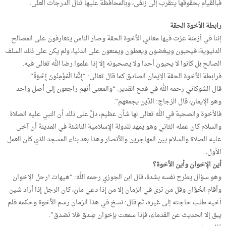
فبالقيام بحقوقها يتقرب إلى زلفى، وبالمحافظة عليها تنال الدرجات العلى.
رابطة الأخوة الحقة
إننا في أزمنة عزت فيها معاني الأخوة الحقة وصار الناس يتعارفون على المصالح
الدنيوية، فيحبون ويبغضون ويعطون ويمنعون على الدنيا، ولم يكن على ذلك السلف
الصالح بل كانوا لا يحبون أحدا ولا يصحبونه إلا إذا علموا رضا الله تعالى فيه.
فرابطة الأخوة الحقة الإيمان الصادق كما قال تعالى: “إِنَّمَا الْمُؤْمِنُونَ إِخْوَةٌ”.
قال الشوكاني رحمه الله في فتح القدير: “والمعنى أنهم راجعون إلى أصل واحد
وهو الإيمان، قال الزجاج: الدِّين يجمعهم”.
فالأخوة والصحبة في الله تعالى لها شأن عظيم، دلَّ على ذلك أن النبي عليه الصلاة
والسلام كان عمله الثاني وهو يمهد للدولة الإسلامية الناشئة في المدينة أن آخى
عليه الصلاة والسلام بين المهاجرين والأنصار وهذا بعد بناء المسجد الذي كان العمل
الأول.
أين الإخوان وأين الأخوة؟
وهو سؤال يطرح نفسه بشدة، قال ابن الجوزي رحمه الله: “هيهات !رحل الإخوان
وأقام الخُوَّان وقل من ترى في الزمان إلا من إذا دعي مان، كان الرجل إذا أراد شين
أخيه طلب حاجته إلى غيره، ثم قال: نسخ في هذا الزمان رسم الأخوة وحكمه فلم
يبق إلا الحديث عن القدماء، فإذا سمعت بإخوان صِدق فلا تصَدق”.