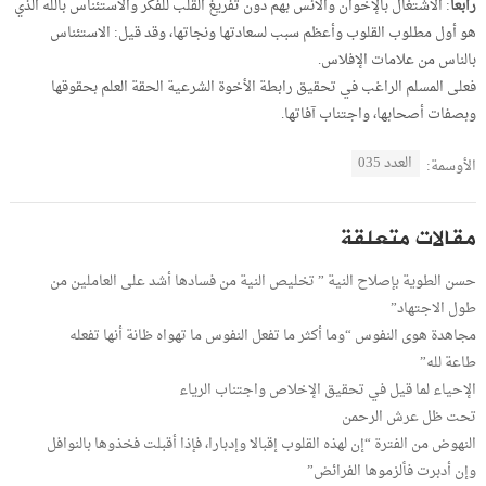
رابعا
: الاشتغال بالإخوان والأنس بهم دون تفريغ القلب للفكر والاستئناس بالله الذي
هو أول مطلوب القلوب وأعظم سبب لسعادتها ونجاتها، وقد قيل: الاستئناس
بالناس من علامات الإفلاس.
فعلى المسلم الراغب في تحقيق رابطة الأخوة الشرعية الحقة العلم بحقوقها
وبصفات أصحابها، واجتناب آفاتها.
العدد 035
الأوسمة:
مقالات متعلقة
حسن الطوية بإصلاح النية ” تخليص النية من فسادها أشد على العاملين من
طول الاجتهاد”
مجاهدة هوى النفوس “وما أكثر ما تفعل النفوس ما تهواه ظانة أنها تفعله
طاعة لله”
الإحياء لما قيل في تحقيق الإخلاص واجتناب الرياء
تحت ظل عرش الرحمن
النهوض من الفترة “إن لهذه القلوب إقبالا وإدبارا، فإذا أقبلت فخذوها بالنوافل
وإن أدبرت فألزموها الفرائض”