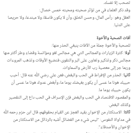
تصحب إلا نفسك.
وقد ذكر العلماء في من تؤثر صحبته ومحبته خمس خصال:
العقل وهو: رأس المال، وحسن الخلق، وأن لا يكون فاسقا، ولا مبتدعا، ولا حريصا
على الدنيا.
آفات الصحبة والأخوة
للصحبة والأخوة جملة من الآفات ينبغي الحذر منها:
أولا
: كثرة الزيارات والمجالس التي هي مجالس لغو ومؤانسة وقضاء وطر أكثر منها
مجالس ذكر وتذكير وتعاون على البر والتقوى، فتضيع الأوقات وتذهب المروءات
وربما جر إلى معصية رب الأرض والسماوات.
ثانيا
: الحذر من الإفراط في الحب والبغض، فعن علي رضي الله عنه قال: أحبب
حبيبك هونا ما عسى أن يكون بغيضك يوما ما، وأبغض عدوك هونا ما عسى أن
يكون حبيبك يوما ما.
والمقصود الاقتصاد في الحب والبغض فإن الإسراف في الحب داع إلى التقصير
وكذلك البغض.
ثالثا
: الاستكثار من الإخوان بقيد العجز عن القيام بحقوقهم، قال ابن حزم رحمه الله
في مداواة النفوس: “ليس شيء من الفضائل أشبه بالرذائل من الاستكثار من
الإخوان والأصدقاء”.