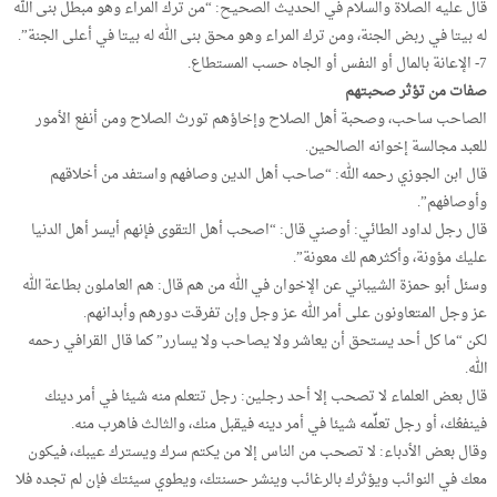
قال عليه الصلاة والسلام في الحديث الصحيح: “من ترك المراء وهو مبطل بنى الله
له بيتا في ربض الجنة، ومن ترك المراء وهو محق بنى الله له بيتا في أعلى الجنة”.
7- الإعانة بالمال أو النفس أو الجاه حسب المستطاع.
صفات من تؤثر صحبتهم
الصاحب ساحب، وصحبة أهل الصلاح وإخاؤهم تورث الصلاح ومن أنفع الأمور
للعبد مجالسة إخوانه الصالحين.
قال ابن الجوزي رحمه الله: “صاحب أهل الدين وصافهم واستفد من أخلاقهم
وأوصافهم”.
قال رجل لداود الطائي: أوصني قال: “اصحب أهل التقوى فإنهم أيسر أهل الدنيا
عليك مؤونة، وأكثرهم لك معونة”.
وسئل أبو حمزة الشيباني عن الإخوان في الله من هم قال: هم العاملون بطاعة الله
عز وجل المتعاونون على أمر الله عز وجل وإن تفرقت دورهم وأبدانهم.
لكن “ما كل أحد يستحق أن يعاشر ولا يصاحب ولا يسارر” كما قال القرافي رحمه
الله.
قال بعض العلماء لا تصحب إلا أحد رجلين: رجل تتعلم منه شيئا في أمر دينك
فينفعُك، أو رجل تعلِّمه شيئا في أمر دينه فيقبل منك، والثالث فاهرب منه.
وقال بعض الأدباء: لا تصحب من الناس إلا من يكتم سرك ويسترك عيبك، فيكون
معك في النوائب ويؤثرك بالرغائب وينشر حسنتك، ويطوي سيئتك فإن لم تجده فلا