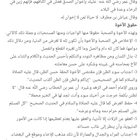
وقال عمر رضي الله عنه: عليك بإخوان الصدق فعش في أكنافهم، فإنهم زين في
الرخاء وعدة في البلاء.
وقال عياش بن مطرف: لا حياة لمن لا إخوان له.
حقوق الأخوة
ولهذه الأخوة والصحبة حقوقا منها الواجبات ومنها المستحبات وجملة ذلك كالآتي:
1- الإخلاص في الصحبة والأخوة بأن تكون لله لا لغرض من الدنيا، ومن دلائل ذلك
دوامها، فما كان لله دام واتصل وما كان لغيره انقطع وانفصل.
2- بذل اللسان ومن مظاهره التودد والتكلم بأحسن الحديث والكلام والثناء على
الأخ بمحاسنه في غيبته وشكره على حسن معاملته.
3- اجتناب سوء الظن فإن مقتضى الأخوة الحقة حسن الظن، قال عليه الصلاة
والسلام كما في الصحيحين: “إياكم والظن فإن الظن أكذب الحديث”.
وروى الإمام أحمد في الزهد وغيره: أن عمر بن الخطاب رضي الله عنه قال: “لا
تظنن بكلمة خرجت من أخيك سوء وأنت تجد لها في الخير محملا”.
4- حفظ العرض كما قال عليه الصلاة والسلام في الحديث الصحيح: “كل المسلم
على المسلم حرام دمه وماله وعرضه”.
5- العفو عن الزلات إلا تأديبا، والعفو عليها بعدَم تعظيمها إذا كانت من الأمور
الدنيوية، وأن ينظر إلى غالب حسناته.
6- اجتناب المراء والجدال والمماراة لأن ذلك مذهب للإخاء وموقع في البغضاء.