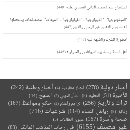
السلطان عبد الحميد الثاني المفترى عليه
(449)
"الميثولوجيا".. "الثيولوجيا".. "الفيلولوجيا".. "الميثات".. مصطلحات يستعملها
العلمانيون للتعبير عن الوحي والدين
(447)
خطورة الشرك والشبهة فيه
(447)
أهل السنة وسط بين الروافض والخوارج
(446)
أخبار دولية
(278)
أخبار وطنية
(242)
أخبار مغاربية
(4)
الأخيرة
(51)
المنهج
(44)
التعليم
(8)
الشأن الديني
(2)
تراث وتاريخ
(256)
حكم ومواعظ
(167)
تراجم وأعلام
(2)
(716)
شرعيات
رياض النساء
(114)
رقائق
(9)
صحة وأسرة
(167)
عيون المقالات
(3)
غير مصنف
(6155)
في رحاب المذهب المالكي
(83)