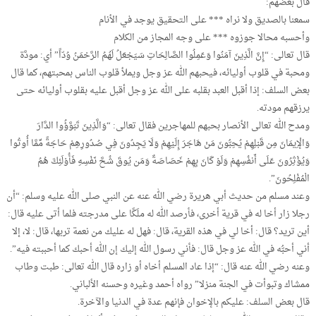
قال بعضهم:
سمعنا بالصديق ولا نراه *** على التحقيق يوجد في الأنام
وأحسبه محالا جوزوه *** على وجه المجاز من الكلام
قال تعالى: “إِنَّ الَّذِينَ آمَنُوا وَعَمِلُوا الصَّالِحَاتِ سَيَجْعَلُ لَهُمُ الرَّحْمَنُ وُدّاً” أي: مودَّة
ومحبة في قلوب أوليائه، فيحبهم الله عز وجل ويملأ قلوب الناس بمحبتهم، كما قال
بعض السلف: إذا أقبل العبد بقلبه على الله عز وجل أقبل عليه بقلوب أوليائه حتى
يرزقهم مودته.
ومدح الله تعالى الأنصار بحبهم للمهاجرين فقال تعالى: “وَالَّذِينَ تَبَوَّؤُوا الدَّارَ
وَالْإِيمَانَ مِن قَبْلِهِمْ يُحِبُّونَ مَنْ هَاجَرَ إِلَيْهِمْ وَلَا يَجِدُونَ فِي صُدُورِهِمْ حَاجَةً مِّمَّا أُوتُوا
وَيُؤْثِرُونَ عَلَى أَنفُسِهِمْ وَلَوْ كَانَ بِهِمْ خَصَاصَةٌ وَمَن يُوقَ شُحَّ نَفْسِهِ فَأُوْلَئِكَ هُمُ
الْمُفْلِحُونَ”.
وعند مسلم من حديث أبي هريرة رضي الله عنه عن النبي صلى الله عليه وسلم: “أن
رجلا زار أخا له في قرية أخرى، فأرصد الله له ملَكًا على مدرجته فلما أتى عليه قال:
أين تريد؟ قال: أخا لي في هذه القرية، قال: فهل له عليك من نعمة تربها، قال: لا، إلا
أني أحبُّه في الله عز وجل قال: فأني رسول الله إليك إن الله أحبك كما أحببته فيه”.
وعنه رضي الله عنه قال: “إذا عاد المسلم أخاه أو زاره قال الله تعالى: طبت وطاب
ممشاك وتبوأت في الجنة منزلا” رواه أحمد وغيره وحسنه الألباني.
قال بعض السلف: عليكم بالإخوان فإنهم عدة في الدنيا والآخرة.