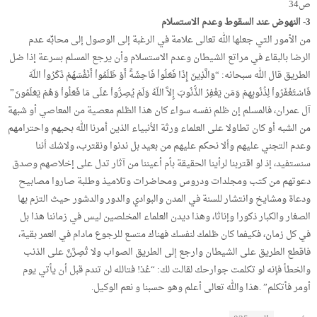
ص34
3- النهوض عند السقوط وعدم الاستسلام
من الأمور التي جعلها الله تعالى علامة في الرغبة إلى الوصول إلى محابِّه عدم
الرضا بالبقاء في مراتع الشيطان وعدم الاستسلام وأن يرجع المسلم بسرعة إذا ضل
الطريق قال الله سبحانه: “وَالَّذِينَ إِذَا فَعَلُواْ فَاحِشَةً أَوْ ظَلَمُواْ أَنْفُسَهُمْ ذَكَرُواْ اللّهَ
فَاسْتَغْفَرُواْ لِذُنُوبِهِمْ وَمَن يَغْفِرُ الذُّنُوبَ إِلاَّ اللّهُ وَلَمْ يُصِرُّواْ عَلَى مَا فَعَلُواْ وَهُمْ يَعْلَمُونَ”
آل عمران، فالمسلم إن ظلم نفسه سواء كان هذا الظلم معصية من المعاصي أو شبهة
من الشبه أو كان تطاولا على العلماء ورثة الأنبياء الذين أمرنا الله بحبهم واحترامهم
وعدم التجني عليهم وألا نحكم عليهم من بعيد بل ندنوا ونقترب، ولاشك أننا
سنستفيد، إذ لو اقتربنا لرأينا الحقيقة بأم أعيننا من آثار تدل على إخلاصهم وصدق
دعوتهم من كتب ومجلدات ودروس ومحاضرات وتلاميذ وطلبة صاروا مصابيح
ودعاة ومشايخ وانتشار للسنة في المدن والبوادي والدور والدشور حيث التزم بها
الصغار والكبار ذكورا وإناثا، وهذا ديدن العلماء المخلصين ليس في زماننا هذا بل
في كل زمان، فكيفما كان ظلمك لنفسك فهناك متسع للرجوع مادام في العمر بقية،
فاقطع الطريق على الشيطان وارجع إلى الطريق الصواب ولا تُصِرَّنَّ على الذنب
والخطأ فإنه لو تكلمت جوارحك لقالت لك: “عُدْ! فتالله لن تندم قبل أن يأتي يوم
أومر فأتكلم” .هذا والله تعالى أعلم وهو حسبنا و نعم الوكيل.