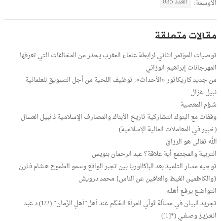
العدد 035
الأوسمة:
مقالات متعلقة
توصيات المؤتمر الثاني لرابطة علماء المغرب يحذر من المخالفات التي تعرفها
المهرجانات إبراهيم الوزاني
من جديد كاريكاتور «الأحداث»: توظيف اللحية من أجل التسويق للعلمانية
نبيل غزال
شـؤم المعصية
وقفات مع البنوك التشاركية تاريخ الأبناك والمصارف الإسلامية ذ.نبيل العسال
(خبير في المعاملات المالية الإسلامية)
الله تعالى هو الرزاق
التربية والمجتمع أية علاقة؟ عبد الرحمان بنويس
توجيه مسار التلميذ بعد الباكالوريا بين تجبر الواقع وسمو الطموح هـشام فـارن
{والكاظمين الغيظ والعافين عن الناس} محمد درويش
التواضـع يرفـع أهلـه
تجريد البيان في مسألة تَولّي المرأة الحُكْم عند أهل”أهلِ الزّمان” (1/2) د.عبد
الـعـزيـز وصـفـي (*[1])