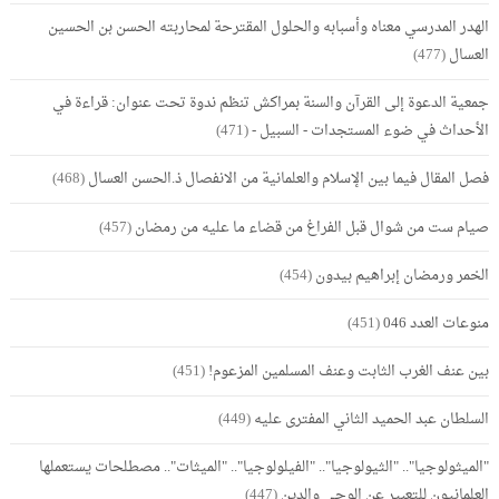
الهدر المدرسي معناه وأسبابه والحلول المقترحة لمحاربته الحسن بن الحسين
العسال
(477)
جمعية الدعوة إلى القرآن والسنة بمراكش تنظم ندوة تحت عنوان: قراءة في
الأحداث في ضوء المستجدات - السبيل -
(471)
فصل المقال فيما بين الإسلام والعلمانية من الانفصال ذ.الحسن العسال
(468)
صيام ست من شوال قبل الفراغ من قضاء ما عليه من رمضان
(457)
الخمر ورمضان إبراهيم بيدون
(454)
منوعات العدد 046
(451)
بين عنف الغرب الثابت وعنف المسلمين المزعوم!
(451)
السلطان عبد الحميد الثاني المفترى عليه
(449)
"الميثولوجيا".. "الثيولوجيا".. "الفيلولوجيا".. "الميثات".. مصطلحات يستعملها
العلمانيون للتعبير عن الوحي والدين
(447)