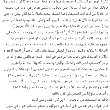
لاِتِّبَاعِ الهوى عواقب كثيرة ومتعددة، منها ما هو محذر منبه رادع، كالذي لا يتوب ولا
يخالف هواه من خمر أو سرقة..حتى يعاقب، أو يُبتلى بمرض مِن الأمراض الخبيثة
أو حادثة من الحوادث المخيفة، وهذا الصنف سعيد بالمقارنة مع الذي يملى له حتى
إذا أُخِذَ لم يُفلت قال تعالى: “وَلَعَذَابُ الْآخِرَةِ أَشَدُّ وَأَبْقَى” طه. ومنها أيضا أمرٌ خطير
وشرٌّ مستطير ألا وهو التشكيك والتكذيب بالدين وأصوله، قال الله عز وجَلَّ:”َ
وَكَذَّبُوا وَاتَّبَعُوا أَهْوَاءهُمْ وَكُلُّ أَمْرٍ مُّسْتَقِرٌّ” القمر، قال ابن كثير رحمة الله عليه في
تفسير هذه الآية: (أي كذبوا بالحق واتبعوا ما أمرتهم به آراؤهم وأهواؤهم من
جهلهم وسخافة عقلهم)، فالملاحدة والمعتزلة والرافضة والمرجئة وغيرهم من فرق
الضلالة ما شككوا وكذّبوا بالأصول المتفق عليها عقلا ونقلا إلا بعد أن اتبعوا الأهواء
والآراء الفاسدة، وفي زماننا هذا من دقق في أهله -أقصد المخالفين لمنهج الله عز
وجل كأصحاب الخرافات والشطح والبدع وأصحاب أكذوبة الحداثة والتنوير
المشككين بالمسلمات كتحريم الخمر ولحم الخنزير المتهمين أمتهم بالكذب المزكين
غيرها من الأمم التي ذمها الله تعالى وأصحاب فكر التكفير وقتل المسلم وإحلال
دمه وماله لمجرد المعصية رغم إقراره بشهادة التوحيد التي لا ريب أنها عاصمة
للدماء والأموال وأصحاب الألسن الطويلة الآكلين لحوم العلماء وأهل الفضل
وأصحاب فخ إبليس المتمثل في قول قائلهم:
فأكثر ما استطعت من الخطايا *** إن كان القدوم على كريـم
فكل هؤلاء وغيرهم من دقق النظر في أحوالهم وجدهم أصحاب أهواء في منهج