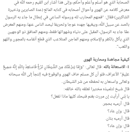
الصحابة الذي هو أسلم وأعلم وأحكم، وإلى هذا أشار ابن القيم رحمه الله في
معرض كلامه عن الهوى وأحوال أصحابه في كتابه الماتع (عدة الصابرين وذخيرة
الشاكرين) فقال: “فمنهم المحارب لله ورسوله الساعي في إبطال ما جاء به الرسول
بالصد عن سبيل الله، ويبغيها جهده عوجا وتحريفا ليصد الناس عنها، ومنهم المعرض
عمَّا جاء به الرسول، المقبل على دنياه وشهواتها فقط، ومنهم المنافق ذو الوجهين
الذي يأكل بالكفر والإسلام، ومنهم الماجن المتلاعب الذي قطع أنفاسه بالمجون واللهو
واللعب”.
كيفية مجاهدة ومحاربة الهوى
1- الاستعانة بالله
: قال تعالى: “وَإِمَّا يَنزَغَنَّكَ مِنَ الشَّيْطَانِ نَزْغٌ فَاسْتَعِذْ بِاللّهِ إِنَّهُ سَمِيعٌ
عَلِيمٌ” الأعراف، فلو أن كل مسلم خاف الهوى والوقوع فيه اِلتجأ إلى الله سبحانه
وتعالى واستعان به لحفظه من شر الشيطان..
قال شيخ لتلميذه مختبرا تعلقه بالله خالقه:
يا بُني أرأيت إن مررت بغنم فنبحك كلبها ماذا تفعل؟
قال: أرميه بحجر.
قال: وإن عاد؟
قال:أرميه بثان.
قال: وإن عاد؟