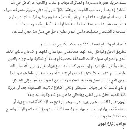
سلك طريقا معوجا مسدودا، والمنكِر للحجاب والنقاب واللحية ما خاض في هذا
الضلال إلا بعد أن صاحب الشيطان، وهكذا فكلُّ مَن رأيناه في طريق منحرف، سواء
في وسطه أو نهايته، فلنعلم علم يقينٍ أنه مَرَّ حتما وجزما ببداية سلكها عن طيب
خاطر منه مُغمِضا عينيه، فاتحا فاه مخالفا لواعظ الله في قلبه، وسبب ذالك
استحواذ الشيطان بتسليط داعي الهوى عليه وحقَّ في مثل هذا قول الشاعر:
فنفسك لم ولا تلم المطايا *** ومت كمدا فليس لك اعتذار
فطريق الحق والباطل رغم أنهما متناقضان متباعدان، لكنهما واضحان فالذي خالف
الحق والصواب سواء كانت المخالفة معصية أو بدعة أو تطاولا واستهزاء بالدين
وأهله وأصوله فإنه يعلم إن صدق نفسه أنه متبع لهواه، قال رسول الله صلى الله
عليه وسلم: “إن الحلال بَيِّنٌ وإن الحرام بَيِّنٌ..” أخرجه البخاري، فما هو إذن هذا
الهوى الذي يُتلف العقل ويمسخ الفطرة، ويبعد من الصواب ويقرب إلى الضلال،
والذي لاشك أنه من بنيات الشيطان وثاني أضلاع ثلاثيته المسمومة بعد أن مررنا
بآفة تقديم العقل على النقل، وبالتالي ما هي عواقبه وكيف نحاربه؟
الهوى
: في اللغة من هوى يهوى هوى، وهو أن تتبع محابّك كلذَّة تستمتع بها، أو
مصلحة تجنيها، أو دنيا تصيبها، وتترك محابَّ الله عز وجل كالصلاة والزكاة والحج
وصلة الأرحام وغير ذلك.
عواقب إتباع الهوى