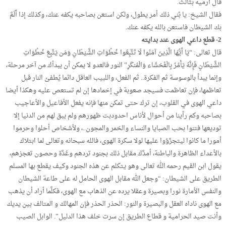
قال أرميه بثالث.
فقال الشيخ: يا بُني ذلك أمر يطول، ولكن استعن بصاحبه يكفه عنك، وكذلك إذا أَلَمَّ
بك الشيطان فاستعن بالله يكفه عنك.
2- قطع داعي الهوى عند بدايته
قال تعالى: “يَا أَيُّهَا الَّذِينَ آمَنُوا لَا تَتَّبِعُوا خُطُوَاتِ الشَّيْطَانِ وَمَن يَتَّبِعْ خُطُوَاتِ
الشَّيْطَانِ فَإِنَّهُ يَأْمُرُ بِالْفَحْشَاء وَالْمُنكَرِ” النور فالعدو لا يمكن أن يبدأك من آخر مرحلة،
وإنما يبدأ بالوسوسة ثم الفكرة.. ثم الفعل، واللبيب العاقل دائما يُطفئ النار قبل
تعاظمها، فإن تعاظمت فسيجد صعوبة في إخمادها إن لم تستعص عليه وهكذا أيضا
داعي الهوى في القلوب، إن ترك حتى تمكن منها فإنه يفعل الأفاعيل والأعاجيب
بصاحبه وكم رأينا من أحوال لأناس احدودبت ظهورهم ولم يبق لهم من الدنيا إلا
توديعها فتنوا بحب الصبايا والنساء والخمر والمجون..، ولأشخاص أحلوا وحرموا
أمورا ما كانوا ليتجرَّؤوا عليها لولا سكرة الهوى، فالله سبحانه وتعالى لما ابتلاك
بالأعداء الظاهرة والباطنة، أمدَّك مقابل ذلك بجنود تردهم وعُدَّة وحصون تعجزهم،
يقول ابن القيم رحمه الله تعالى وهو يتكلم عن هذه الجنود وكيف يقطع بها المسلم
الطريق على الشيطان: “وجعل الله مقابل الهوى الحامل له على طاعة الشيطان
والنفس الأمارة نورا وبصيرة وعقلا يرده عن الذهاب مع الهوى، فكلَّما أراد أن يذهب
مع الهوى ناداه العقل والبصيرة والنور: الحذر الحذر فإن المهالك و المتالف بين يديك
وأنت صيد الحرامية و قطاع الطريق إن سرت خلف هذا الدليل”. الوابل الصيب