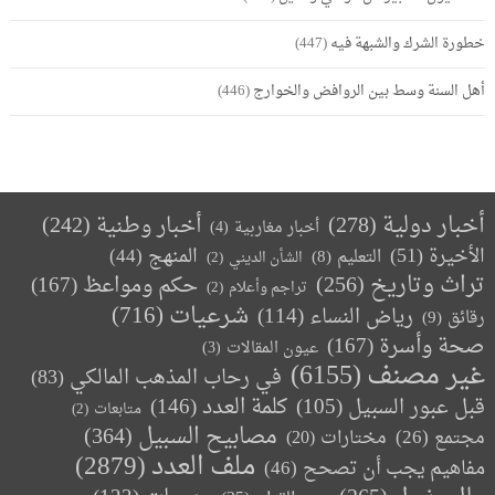
خطورة الشرك والشبهة فيه
(447)
أهل السنة وسط بين الروافض والخوارج
(446)
أخبار دولية
(278)
أخبار وطنية
(242)
أخبار مغاربية
(4)
الأخيرة
(51)
المنهج
(44)
التعليم
(8)
الشأن الديني
(2)
تراث وتاريخ
(256)
حكم ومواعظ
(167)
تراجم وأعلام
(2)
(716)
شرعيات
رياض النساء
(114)
رقائق
(9)
صحة وأسرة
(167)
عيون المقالات
(3)
غير مصنف
(6155)
في رحاب المذهب المالكي
(83)
كلمة العدد
(146)
قبل عبور السبيل
(105)
متابعات
(2)
مصابيح السبيل
(364)
مجتمع
(26)
(20)
مختارات
ملف العدد
(2879)
مفاهيم يجب أن تصحح
(46)