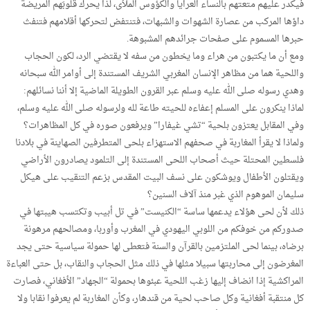
فيكدر عليهم متعتهم بالنساء العرايا والكؤوس الملأى، لذا يحرك قلوبَهم المريضة
داؤها المركب من عصارة الشهوات والشبهات، فتنتفض لتحركها أقلامهم فتنفث
حبرها المسموم على صفحات جرائدهم المشبوهة.
ومع أن ما يكتبون من هراء وما يخطون من سفه لا يقتضي الرد، لكون الحجاب
واللحية هما من مظاهر الإنسان المغربي الشريف المستندة إلى أوامر الله سبحانه
وهدي رسوله صلى الله عليه وسلم عبر القرون الطويلة الماضية إلا أننا نسائلهم:
لماذا ينكرون على المسلم إعفاءه للحيته طاعة لله ولرسوله صلى الله عليه وسلم،
وفي المقابل يعتزون بلحية “تشي غيفارا” ويرفعون صوره في كل المظاهرات؟
ولماذا لا يقرأ المغاربة في صحفهم الاستهزاء بلحى المتطرفين الصهاينة في بلادنا
فلسطين المحتلة حيث أصحاب اللحى المستندة إلى التلمود يصادرون الأراضي
ويقتلون الأطفال ويوشكون على نسف البيت المقدس بزعم التنقيب على هيكل
سليمان الموهوم الذي غبر منذ آلاف السنين؟
ذلك لأن لحى هؤلاء يدعمها ساسة “الكنيست” في تل أبيب وتكتسب هيبتها في
صدوركم من خوفكم من اللوبي اليهودي في المغرب وأوربا، ومصالحهم مرهونة
برضاه، بينما لحى الملتزمين بالقرآن والسنة فتعطى لها حمولة سياسية حتى يجد
المغرضون إلى محاربتها سبيلا مثلها في ذلك مثل الحجاب والنقاب، بل حتى العباءة
المراكشية إذا انضاف إليها زغب اللحية عبئوها بحمولة “الجهاد” الأفغاني، فصارت
كل منتقبة أفغانية وكل صاحب لحية من قندهار، وكأن المغاربة لم يعرفوا نقابا ولا