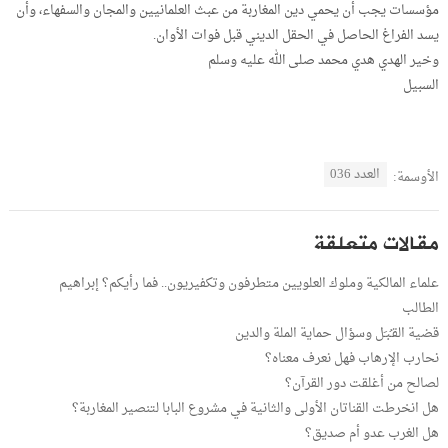
مؤسسات يجب أن يحمي دين المغاربة من عبث العلمانيين والمجان والسفهاء، وأن
يسد الفراغ الحاصل في الحقل الديني قبل فوات الأوان.
وخير الهدي هدي محمد صلى الله عليه وسلم
السبيل
العدد 036
الأوسمة:
مقالات متعلقة
علماء المالكية وملوك العلويين متطرفون وتكفيريون.. فما رأيكم؟ إبراهيم
الطالب
قضية القـُبـَل وسؤال حماية الملة والدين
نحارب الإرهاب فهل نعرف معناه؟
لصالح من أغلقت دور القرآن؟
هل انخرطت القناتان الأولى والثانية في مشروع البابا لتنصير المغاربة؟
هل الغرب عدو أم صديق؟