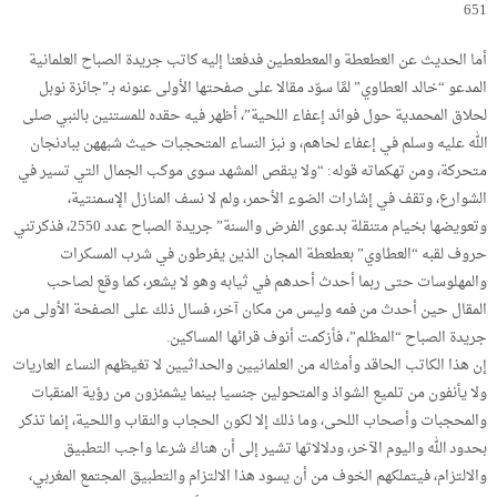
651
أما الحديث عن العطعطة والمعطعطين فدفعنا إليه كاتب جريدة الصباح العلمانية
المدعو “خالد العطاوي” لمَّا سوّد مقالا على صفحتها الأولى عنونه بـ”جائزة نوبل
لحلاق المحمدية حول فوائد إعفاء اللحية”، أظهر فيه حقده للمستنين بالنبي صلى
الله عليه وسلم في إعفاء لحاهم، و نبز النساء المتحجبات حيث شبههن ببادنجان
متحركة، ومن تهكماته قوله: “ولا ينقص المشهد سوى موكب الجمال التي تسير في
الشوارع، وتقف في إشارات الضوء الأحمر، ولم لا نسف المنازل الإسمنتية،
وتعويضها بخيام متنقلة بدعوى الفرض والسنة” جريدة الصباح عدد 2550، فذكرتني
حروف لقبه “العطاوي” بعطعطة المجان الذين يفرطون في شرب المسكرات
والمهلوسات حتى ربما أحدث أحدهم في ثيابه وهو لا يشعر، كما وقع لصاحب
المقال حين أحدث من فمه وليس من مكان آخر، فسال ذلك على الصفحة الأولى من
جريدة الصباح “المظلم”، فأزكمت أنوف قرائها المساكين.
إن هذا الكاتب الحاقد وأمثاله من العلمانيين والحداثيين لا تغيظهم النساء العاريات
ولا يأنفون من تلميع الشواذ والمتحولين جنسيا بينما يشمئزون من رؤية المنقبات
والمحجبات وأصحاب اللحى، وما ذلك إلا لكون الحجاب والنقاب واللحية، إنما تذكر
بحدود الله واليوم الآخر، ودلالاتها تشير إلى أن هناك شرعا واجب التطبيق
والالتزام، فيتملكهم الخوف من أن يسود هذا الالتزام والتطبيق المجتمع المغربي،