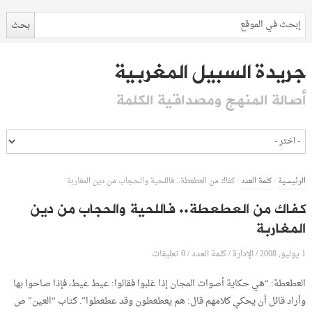
جريدة السبيل المغربية
أصالة المنهج ومصداقية الكلمة
الرئيسية
/
كلمة العدد
/
كفاك من العطعطة.. فاللحية والحجاب من دين المغاربة
كفاك من العطعطة.. فاللحية والحجاب من دين
المغاربة
1 يوليو, 2008
الإدارة
0 تعليقات
/
/
كلمة العدد
/
العطعطة: “هي حكاية أصوات المجان إذا غلبوا فقالوا: عيط عيط، فإذا صاحوا بها
وأراد قائل أن يحكي كلامهم قال: هم يعطعطون وقد عطعطوا”. كتاب “العين” ص