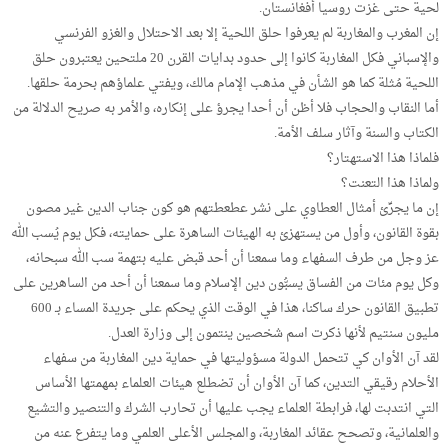
لحية حتى غزت روسيا أفغانستان.
إن المغرب والمغاربة لم يعرفوا حلق اللحية إلا بعد الاحتلال والغزو الفرنسي
والإسباني فكل المغاربة كانوا إلى حدود بدايات القرن 20 ملتحين يعتبرون حلق
اللحية مُثلة كما هو الشأن في مذهب الإمام مالك، ويفتي علماؤهم بحرمة حلقها.
أما النقاب والحجاب فلا أظن أن أحدا يجرؤ على إنكاره، والأمر به صريح الدلالة من
الكتاب والسنة وآثار سلف الأمة.
فلماذا هذا الاستهتار؟
ولماذا هذا التعنت؟
إن ما يجرِّئ أمثال العطاوي على نشر عطعطتهم هو كون جناب الدين غير مصون
بقوة القانون، وأول من يستهزئ به الهيئات الساهرة على حمايته، فكل يوم يُسب الله
عز وجل من طرف السفهاء وما سمعنا أن أحد قبض عليه بتهمة سب الله سبحانه،
وكل يوم مئات من الفساق يسبُّون دين الإسلام وما سمعنا أن أحد من الساهرين على
تطبيق القانون حرك ساكنا، هذا في الوقت الذي يحكم على جريدة المساء بـ 600
مليون سنتيم لأنها ذكرت اسم شخصين ينتمون إلى وزارة العدل.
لقد آن الأوان كي تتحمل الدولة مسؤوليتها في حماية دين المغاربة من سفهاء
الأحلام رقيقي التدين، كما آن الأوان أن تضطلع هيئات العلماء بمهمتها الأساس
التي انتدبت لها، فرابطة العلماء يجب عليها أن تحارب الشرك والتنصير والتشيع
والعلمانية، وتصحح عقائد المغاربة، والمجلس الأعلى العلمي وما يتفرع عنه من