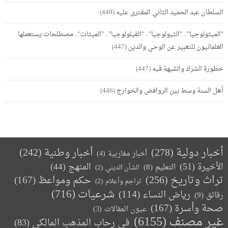
السلطان عبد الحميد الثاني المفترى عليه
(449)
"الميثولوجيا".. "الثيولوجيا".. "الفيلولوجيا".. "الميثات".. مصطلحات يستعملها
العلمانيون للتعبير عن الوحي والدين
(447)
خطورة الشرك والشبهة فيه
(447)
أهل السنة وسط بين الروافض والخوارج
(446)
أخبار دولية
(278)
أخبار وطنية
(242)
أخبار مغاربية
(4)
الأخيرة
(51)
المنهج
(44)
التعليم
(8)
الشأن الديني
(2)
تراث وتاريخ
(256)
حكم ومواعظ
(167)
تراجم وأعلام
(2)
(716)
شرعيات
رياض النساء
(114)
رقائق
(9)
صحة وأسرة
(167)
عيون المقالات
(3)
غير مصنف
(6155)
في رحاب المذهب المالكي
(83)