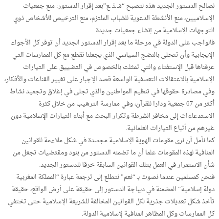
لصالح الدستور الجديد هذه لتصبح “مَـ ـنْـ ـع”بعد إقرار الدستور: منع جمعيات
الإسلاميين، منع الأنشطة الدعوية للشباب الملتزم، منع الترخيص للأشخاص ذوي
التوجهات الإسلامية من إنشاء جمعيات جديدة.
فالواجب على الدولة في مرحلة ما بعد إقرار الدستور الجديد أن توفر كل الأجواء
الإيجابية وأن تتحلى بالنضج السياسي الذي يجعلنا نقطع مع كل الممارسات التي
عرفناها قبل الإستفتاء والتي تمثلت بالخصوص في التضييق على التيارات
الإسلامية بالاعتقالات التعسفية الواسعة قصد الإجبار على تغيير القناعات والأفكار،
وفي مصادرة حقوقها في تنظيم المواطنين والذي تجلى في إغلاق وتجميد نشاط
أكثر من 67 جمعية ودارا للقرآن، وفي ممارسة الترهيب من خلال كثرة
الاستدعاءات إلى مخافر الشرطة وتكرار البحث مع أبناء التيارات الإسلامية دون
غيرهم من أتباع التيارات العلمانية.
كما نأمل أن نرى مقومات الهوية الإسلامية مجسدة في شكل ملاءمة للقوانين
المنافية لهذه المقومات علما أن ما تضمنه الدستور من بنود ومقتضيات تجعل من
شأن الاستمرار في العمل بتلك القوانين السابقة خرقا للدستور الجديد.
فنحن كمسلمين عندما نصوت بـ “نعم” نتطلع إلى ترجمة عبارة “المملكة المغربية
دولة إسلامية” المضمنة في ديباجة الدستور إلى حقيقة على أرض الواقع، حقيقة
تأخذ شكل تعديلات جذرية لكل القوانين المخالفة للشريعة الإسلامية حتى تختفي
كل الممارسات وكل المظاهر المنافية لإسلامية الدولة.