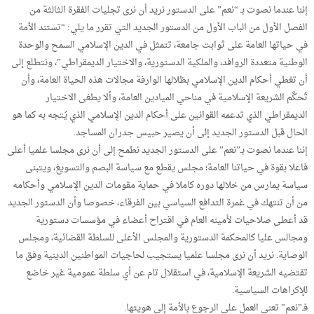
إننا عندما نصوت بـ “نعم” على الدستور نريد أن نرى تجليات الفقرة الثالثة من
الفصل الأول من الباب الأول من الدستور الجديد التي تقرر ما يلي: “تستند الأمة
في حياتها العامة على ثوابت جامعة، تتمثل في الدين الإسلامي السمح والوحدة
الوطنية متعددة الروافد، والملكية الدستورية، والاختيار الديمقراطي”، ونتطلع إلى
أن تغطي أحكام الدين الإسلامي بظلالها الوارفة مجالات هذه الحياة العامة، وأن
تُحكَّم الشريعة الإسلامية في مناحي الميادين العامة، وألا يطغى الاختيار
الديمقراطي الذي تدعمه القوانين على أحكام الدين الإسلامي الذي يُتجه به كما هو
الحال قبل الدستور الجديد إلى أن يصير حبيس جدران المساجد.
إننا عندما نصوت بـ”نعم” على الدستور الجديد نطمح إلى أن نرى مجلسا علميا أعلى
فاعلا بقوة في حياتنا العامة؛ مجلس يقطع مع سياسة البصم والتسويغ، ويتبنى
سياسة يمارس من خلالها دوره كاملا في حماية مقومات الدين الإسلامي وأحكامه
من أن تنتهك في غمرة التدافع السياسي بين الفرقاء، خصوصا وأن الدستور الجديد
قد أعطى صلاحيات لأمينه العام في اقتراح أعضاء في مؤسسات دستورية
ومجالس عليا كالمحكمة الدستورية والمجلس الأعلى للسلطة القضائية، ومجلس
الوصاية. نريد أن نرى مجلسا علميا يستجيب لحاجيات المواطنين الدينية وفق ما
تقتضيه الشريعة الإسلامية، في استقلال تام عن أي سلطة عمومية غير خاضع
للإكراهات السياسية.
فـ”نعم” تعني العمل على الرجوع بالأمة إلى هويتها.