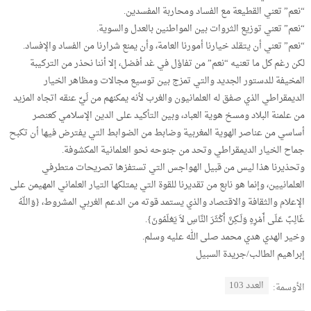
“نعم” تعني القطيعة مع الفساد ومحاربة المفسدين.
“نعم” تعني توزيع الثروات بين المواطنين بالعدل والسوية.
“نعم” تعني أن يتقلد خيارنا أمورنا العامة، وأن يمنع شرارنا من الفساد والإفساد.
لكن رغم كل ما تعنيه “نعم” من تفاؤل في غد أفضل، إلا أننا نحذر من التركيبة
المخيفة للدستور الجديد والتي تمزج بين توسيع مجالات ومظاهر الخيار
الديمقراطي الذي صفق له العلمانيون والغرب لأنه يمكنهم من لَيِّ عنقه اتجاه المزيد
من علمنة البلاد ومسخ هوية العباد، وبين التأكيد على الدين الإسلامي كعنصر
أساسي من عناصر الهوية المغربية وضابط من الضوابط التي يفترض فيها أن تكبح
جماح الخيار الديمقراطي وتحد من جنوحه نحو العلمانية المكشوفة.
وتحذيرنا هذا ليس من قبيل الهواجس التي تستفزها تصريحات متطرفي
العلمانيين، وإنما هو نابع من تقديرنا للقوة التي يمتلكها التيار العلماني المهيمن على
الإعلام والثقافة والاقتصاد والذي يستمد قوته من الدعم الغربي المشروط، {وَاللّهُ
غَالِبٌ عَلَى أَمْرِهِ وَلَـكِنَّ أَكْثَرَ النَّاسِ لاَ يَعْلَمُونَ}.
وخير الهدي هدي محمد صلى الله عليه وسلم.
إبراهيم الطالب/جريدة السبيل
العدد 103
الأوسمة: