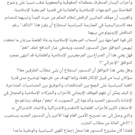
وأحزاب اليسار المتطرف بمنظماته الحقوقية والجمعوية شغب نسبيا على وضوح
المفاصلة بين التوجهات الإسلامية والعلمانية في قضية المرجعية الإسلامية،
والغريب أن موقف الجانبين الرافض لنظام الحكم من حيث المبدأ وتبنيهما للتصادم
معه كاستراتيجية في الممارسة السياسية استطاع أن يفرز هذا “التآلف” رغم
التناقض الإيديولوجي بينهما.
لكن قوة المواجهة بين أصحاب المرجعية الإسلامية ودعاة العلمنة سرعان ما ضعفت
ليهيمن التوافق حول الدستور الجديد، ويختفي غبار التدافع خلف “نعم”.
فهل يعني هذا أن الصراع بين المرجعيتين الإسلامية والعلمانية قد انتهى بمجرد
التوافق “الإجرائي”؟
وهل يعني هذا التوافق أن الدستور استطاع أن يلبي مطالب الطرفين معا؟
سؤالان ليسا من قبيل الإنكار فقط، وإنما الهدف من طرحهما توضيح مدى قدرة
اللعبة السياسية على الجمع بين المتناقضات والتوفيق بين الحساسيات المتناحرة،
إذ كيف يمكن أن نفهم الموقف الإيجابي للأحزاب والحركات الإسلامية والمتمثل في
الإشادة بالدستور الجديد والدعوة إلى التصويت له “بنعم”، موقف يتناغم مع
الاحتفاء الكبير للأحزاب العلمانية كالتقدم والاشتراكية والاتحاد الاشتراكي به
والذي وصل إلى حد تصريح الأمين العام لهذا الأخير بأن الدستور الجديد يستجيب
لـ 97 في المائة من مطالب الحزب.
فلماذا كان مشروع الدستور هذا محل إجماع القوى السياسية والوطنية ماعدا