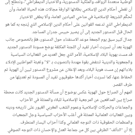
الوطنية متعددة الروافد، والملكية الدستورية، والاختيار الديمقراطي”، ونتطلع إلى
أن تغطي أحكام الدين الإسلامي بظلالها الوارفة مجالات هذه الحياة العامة، وأن
تُحكَّم الشريعة الإسلامية في مناحي الميادين العامة، وألا يطغى الاختيار
الديمقراطي الذي تدعمه القوانين على أحكام الدين الإسلامي الذي يُتجه به كما هو
الحال قبل الدستور الجديد إلى أن يصير حبيس جدران المساجد.
جدال كبير سبق يوم الجمعة موعد الاستفتاء حول الدستور، هَمَّ بالخصوص جانب
الهوية بعد أن تسربت أخبار تفيد أن اللجنة المكلفة بوضع مسودة الدستور الجديد
قد مست بهوية البلاد الإسلامية، الأمر الذي جعل العديد من الفعاليات السياسية
والجمعوية والدينية تنتفض بقوة مهددة بالتصويت بـ “لا” وتعبئة المواطنين للإدلاء
بلاءاتهم إن مست هوية البلاد، وبعد الإعلان عن مشروع الدستور تبين أن الهوية تم
الحفاظ عنها، كما تسربت أخبار أكدها حقوقيون تفيد أن المسودة تم تعديلها من
طرف القصر.
المهم أن الصراع حول الهوية عكس بوضوح أن مسألة الدستور الجديد كانت محطة
صراع بين المدافعين عن المرجعية الإسلامية للبلاد والممثلة في الأحزاب
والجماعات والحركات الإسلامية وعموم الشعب المغربي الغيور على تاريخه ودينه
وبين الفعاليات العلمانية الممثلة في أغلب الأحزاب السياسية وجل الجمعيات
والمنظمات الحقوقية ذات التوجه العلماني وكذا أحزاب اليسار المتطرف.
إلا أن “التآلف” الظرفي بين كل من جماعة العدل والإحسان ذات التوجه الصوفي