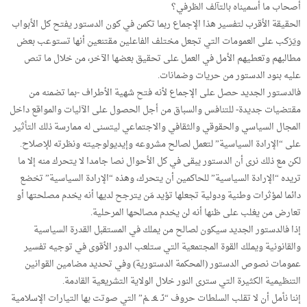
أصحاب ما أسميناه بالتآلف الظرفي؟
الحقيقة الأقرب لتفسير هذا الإجماع ربما تكمن في كون الدستور يفتح كل الأبواب
ويَرْكب على العمومات التي تجعل مختلف الفاعلين مقتنعين أنها تستوعب بعض
مطالبهم وتعطيهم الأمل في العمل على تحقيق بعضها الآخر، من خلال ما تنص
عليه بنود الدستور من حريات وضمانات.
فالدستور الجديد حصل على الإجماع لأنه فتح شهية الأطراف -بما تضمنه من
مقتضيات جديدة- للتنافس والسباق من أجل الحصول على الآليات والمواقع داخل
المجال السياسي والحقوقي والثقافي والاجتماعي ليتسنى له ممارسة ذلك التأثير
على “الإرادة السياسية” لتعمل لصالح مشروعه وإيديولوجيته ونظرته للإصلاح.
لكن مع ذلك نرى أن الدستور يبقى في كل الأحوال نصا جامدا لا يتحرك منه إلا ما
تريده “الإرادة السياسية” للحاكمين أن يتحرك، وهذه “الإرادة السياسية” تخضع
دائما لمؤثرات وطنية ودولية تجعلها تؤيد مَن يترجح لديها أنه يخدم مصلحتها أو
تعارض من يغلب على ظنها أنه لن يخدم مصالحها المرحلية.
إذا فالدستور الجديد سيكون لصالح من يملك في المستقبل القدرة السياسية
والقانونية ويملك القوة المجتمعية التي ستلعب الدور الأقوى في توجيه تفسير
عمومات نصوص الدستور (المحكمة الدستورية) وفي تحديد مضامين القوانين
التنظيمية الكثيرة التي سترى النور خلال الولاية التشريعية القادمة.
إننا نأمل أن لا تقلب السلطات حروف “نَـ ـعَـ ـمْ” التي صوتت بها التيارات الإسلامية