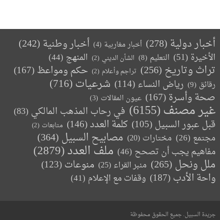
أخبار دولية
(278)
أخبار وطنية
(242)
أخبار مغاربية
(4)
الأخيرة
(51)
المنهج
(44)
التعليم
(8)
الشأن الديني
(2)
تراث وتاريخ
(256)
حكم ومواعظ
(167)
تراجم وأعلام
(2)
(716)
شرعيات
رياض النساء
(114)
رقائق
(9)
صحة وأسرة
(167)
عيون المقالات
(3)
غير مصنف
(6155)
في رحاب المذهب المالكي
(83)
كلمة العدد
(146)
قبل عبور السبيل
(105)
متابعات
(2)
مصابيح السبيل
(364)
مجتمع
(26)
(20)
مختارات
ملف العدد
(2879)
مفاهيم يجب أن تصحح
(46)
ملل ونحل
(265)
(123)
منوعات
منبر القراء
(25)
واحة الأدب
(187)
وقفات مع الإعلام
(41)
جريدة السبيل. جميع الحقوق محفوظة