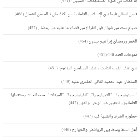
الأحداث في ضوء المستجدات - السبيل -
(471)
فصل المقال فيما بين الإسلام والعلمانية من الانفصال ذ.الحسن العسال
(468)
صيام ست من شوال قبل الفراغ من قضاء ما عليه من رمضان
(457)
الخمر ورمضان إبراهيم بيدون
(454)
منوعات العدد 046
(451)
بين عنف الغرب الثابت وعنف المسلمين المزعوم!
(451)
السلطان عبد الحميد الثاني المفترى عليه
(449)
"الميثولوجيا".. "الثيولوجيا".. "الفيلولوجيا".. "الميثات".. مصطلحات يستعملها
العلمانيون للتعبير عن الوحي والدين
(447)
خطورة الشرك والشبهة فيه
(447)
أهل السنة وسط بين الروافض والخوارج
(446)