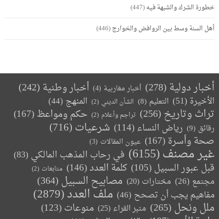
خطورة الشرك والشبهة فيه
(447)
أهل السنة وسط بين الروافض والخوارج
(446)
أخبار دولية
(278)
أخبار وطنية
(242)
أخبار مغاربية
(4)
الأخيرة
(51)
المنهج
(44)
التعليم
(8)
الشأن الديني
(2)
تراث وتاريخ
(256)
حكم ومواعظ
(167)
تراجم وأعلام
(2)
(716)
شرعيات
رياض النساء
(114)
رقائق
(9)
صحة وأسرة
(167)
عيون المقالات
(3)
غير مصنف
(6155)
في رحاب المذهب المالكي
(83)
كلمة العدد
(146)
قبل عبور السبيل
(105)
متابعات
(2)
مصابيح السبيل
(364)
مجتمع
(26)
(20)
مختارات
ملف العدد
(2879)
مفاهيم يجب أن تصحح
(46)
ملل ونحل
(265)
(123)
منوعات
منبر القراء
(25)