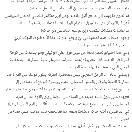
أشكال التمييز ضد المرأة)، التي صدرت عام 1976 في مؤتمر المرأة بـ”كوبنهاجن”.
وأريدَ به آنذاك: (تسريع وتيرة تحقيق المساواة بين الرجل والمرأة).
ثم تطور مفهومه إلى ما هو أليق بلفظه؛ ومن أبرز مظاهر ذلك في المجال السياسي:
ألعوبة (الكوطا) التي تدعو إلى التزام البرلمانات باعتماد نسبة معينة من النساء
كبرلمانيات ممثلات للشعب وإن لم يتم انتخابهن من طرفه!!
وجهد أصحاب هذه الدعوة في ليِّ وجمع أطراف هذا الأخطبوط الديكتاتوري
ليدخل لعبة الديمقراطية المزعومة!
وفي هذا السياق نسمع كلاما من قبيل قول علي الوكيلي وهو يتحدث عن كوطا
المرأة في الانتخابات المغربية: (عدم احترامنا للديمقراطية اضطرتنا إليه عقلية
الرجل التي ترسخت فيها دونية المرأة)!
ويمضي قائلا: “.. الرجل المغربي ليس متحضرا، لنتركه يطور موقفه من المرأة بعد
محاربة الأمية والرقي بالحس الحضاري عنده ووصول الواقع الاجتماعي إلى
مستوى إقناعه بذلك، هذا يتطلب عشرات السنوات وربما أكثر، ومن هنا جاءت فكرة
تعويده على قبول نسبة معينة من النساء في البرلمان ولو بالقوة، بما أن نموه
الحضاري بطيء جدا، ومع الوقت، سيلاحظ أن النساء أقل من الرجال نوما وغيابا
في الغرفتين، وأكثر حركة ونشاطا منهم، مما قد يجعله يغير موقفه منهن بعد زمن
معين …”!!!
وهنا نشاهد الديكتاتورية في أظهر تجلياتها، ديكتاتورية الاحتقار والازدراء