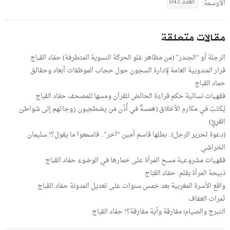
العدد 043
الأوسمة:
مقالات متعلقة
الرجلة أو “الجندر” (من مظاهر غلو الحركة النسوية المتطرفة) حمّاد القباج
قرار المندوبية العامة لإدارة السجون حول حجاب الموظفات أبعاد وحقائق
حماد القباج
فقهيات نسائية حكم قراءة الحائض للقرآن ومسها للمصحف حمّاد القباج
يُكتَبُ في مكارم الأخلاق (همسةٌ في أُذُن مَن يصْطحِبون زوجاتهم إلى شواطئ
العُرِيِّ)
(دعوة تحرير الرجل).. بطلها قاسم أمين “آخر”.. فاسمعوا ما يقول؟! سليمان
الخراشي
فقهيات مشروعية مسح المرأة على خمارها في الوضوء حمّاد القباج
ذبيحة المرأة بقلم: حمّاد القبّاج
واقع الأسرة المغربية بعد خمس سنوات على تعديل المدونة حمّاد القباج
ثمرات العفاف
التبرج والصيام؛ مفارقة وأية مفارقة؟! حمّاد القباج