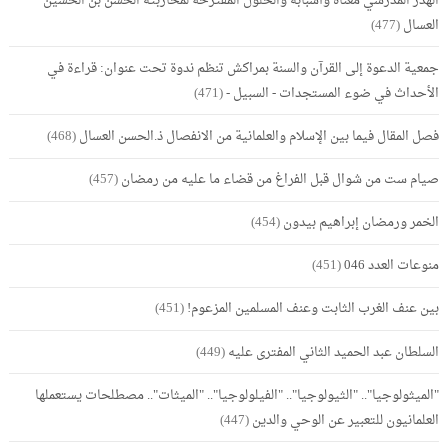
الهدر المدرسي معناه وأسبابه والحلول المقترحة لمحاربته الحسن بن الحسين
العسال
(477)
جمعية الدعوة إلى القرآن والسنة بمراكش تنظم ندوة تحت عنوان: قراءة في
الأحداث في ضوء المستجدات - السبيل -
(471)
فصل المقال فيما بين الإسلام والعلمانية من الانفصال ذ.الحسن العسال
(468)
صيام ست من شوال قبل الفراغ من قضاء ما عليه من رمضان
(457)
الخمر ورمضان إبراهيم بيدون
(454)
منوعات العدد 046
(451)
بين عنف الغرب الثابت وعنف المسلمين المزعوم!
(451)
السلطان عبد الحميد الثاني المفترى عليه
(449)
"الميثولوجيا".. "الثيولوجيا".. "الفيلولوجيا".. "الميثات".. مصطلحات يستعملها
العلمانيون للتعبير عن الوحي والدين
(447)