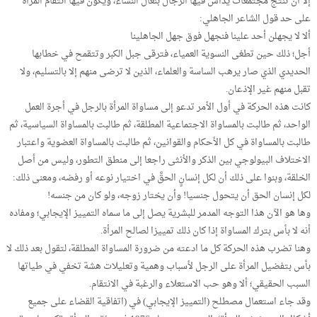
إلا أن تنتج مجتمعات يداس فيها الرجال بنعال النساء، ويكون فيها انتقام المرأة
على حد قول الشاعر الجاهلي:
ألا لا يجهلن أحد علينا فنجهل فوق جهل الجاهلينا
أجل؛ ذلك حين تطغى النسوية العمياء، فترقى جبل الكبر وتتقمح في خطابها
الحديدي الذي صار يرهب الساسة والعلماء، الذين لا ترضى منهم إلا بالتسليم، ولا
تقبل منهم غير الإذعان.
كانت هذه الحركة في أول الأمر تدعو إلى مساواة المرأة بالرجل في أجرة العمل
الواحد، ثم طالبت بالمساواة الاجتماعية المطلقة، ثم طالبت بالمساواة السياسية، ثم
طالبت بالمساواة في كل الأحكام والقوانين، ثم طالبت بالمساواة العضوية واعتبار
الاختلاف البيولوجي بين الذكر والأنثى راجعا إلى منطق التطور، وليس من أصل
الخلقة، وبنوا على ذلك أن لكل إنسانٍ الحقَّ في اختيار نوعه أو رفضه، ومعنى ذلك:
لكل إنسان الحق أن يتحول جنسيا! وأن يختار زوجه، ولو كان من جنسه!
وها هو الآن هذا التوجه المدمر للبشرية يصل إلى ما سماه التمييز الإيجابي؛ ومفاده
أنه لا بأس بترك المساواة إذا كان ذلك تمييزا لصالح المرأة.
وهنا تضرب هذه الحركة كل ما ادعته من ضرورة المساواة المطلقة، لتقول بعد ذلك لا
بأس بتفضيل المرأة على الرجل لأسباب وهمية وتعليلات هشة تخفي في طياتها
السبب الحقيقي؛ ألا وهو حب الاستعلاء والرغبة في الانتقام.
وقد جاء استعمال مصطلح (التمييز الإيجابي) في (اتفاقية القضاء على جميع