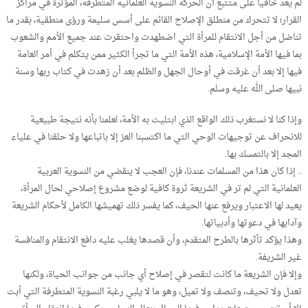
لم يعد خافيا على متتبع أن الحركة النسوية العلمانية المتطرفة، المؤثرة في مراكز
القرار؛ لا تتحرك من منطلق الإصلاح القائم على أسس سليمة ورؤى منطقية، بقدر ما
تناضل من أجل الانتقام للمرأة التي اضطهدت واحتقرت عند جميع الأمم والشعوب
بما فيها الأمة الإسلامية، هذه الأمة التي ما تجرأ الكثير ممن يتكلم في أمر العامة
فيها إلا بعد أن غرقت في أوحال الجهل والظلم بعد أن زهدت في كتاب ربها وسنة
نبيها صلى الله عليه وسلم.
وإذا كنا لا نستغرب ذلك الواقع الذي ابتليت به الأمة، لعلمنا بأنه نتيجة طبيعية
للانحراف عن توجيهات الوحي التي ما اكتسبنا العز إلا باتباعها ولا حلقنا في علياء
المجد إلا بالتمسك بها.
.. إذا كان هذا من المسلمات عندنا، فإن العجب لا ينقضي من النسوية العربية
العلمانية التي لم تر في الشريعة ثروة كافية لوضع مشروع إصلاحي لحال المرأة،
يعيد لها الاعتبار ويرفع عنها الحيف، كما يفسر ذلك تهميشها الكامل لأحكام الشريعة
وآدابها في دعوتها وأدبياتها.
وهذا يؤكد تأثرها بالطرح المتقدم، وأن قصدها يغلب عليه دافع الانتقام والمنافسة
غير الشريفة.
وإلا فإن الشريعة ما كانت لتقصر في إصلاح أي جانب من جوانب الحياة، ولكنها
تعدل ولا تحيف، وتنصف ولا تميل، وهو ما لا يلبي رغبة النسوية المتطرفة التي أبت