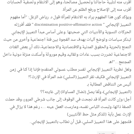
أقرب منه لتلبية حاجاتنا وتحصيل مصالحنا، وهو إلى الانتقام وتصفية الحسابات
أقرب منه إلى الإصلاح ورفع الظلم عن المرأة.
ويؤكد كون هذا المفهوم يراد به الانتقام للمرأة؛ قول د. رياض الزغل: “أما مفهوم
التمييز الإيجابي ” discrimination positive-affirmative action ” فقد أفرزته
الحركات النسوية والأدبيات التي صحبتها. وعلى أساس مبدأ التمييز الإيجابي
تبتكر سياسات وتوضع آليات بهدف سد الفجوة بين فئة اجتماعية وأخرى من حيث
التمتع بالحرية والحقوق المدنية والاقتصادية والاجتماعية، ذلك أن بعض الفئات
الاجتماعية تضررت بسبب عادات وتقاليد وقيم موروثة وأسكنت منزلة دونية داخل
المجتمع…”اهـ
ولعل نظرية التمييز الإيجابي تفسر مطلب عسولي المتقدم؛ فإننا إذا كنا في زمن
التمييز الإيجابي فكيف نقر التمييز (السلبي) ضد المرأة في الإرث؟!
أليس من التناقض المطالبة بـ
(التمييز الإيجابي)، ولَمّا يصل (نضال المساواة) إلى غايته؟؟
أجل؛ وإن كانت المرأة قد نجحت في الوقوف إلى جانب شرطي المرور، وقد حملت
الصفة ذاتها، ولبست اللباس نفسه، ومارست العمل عينه …، رغم هذا لا يزال في
الإرث عمل بآية {للذكر مثل حظ الأنثيين}
فلنجهز على هذا التمييز السلبي، قبل أن نطالب بالتمييز الإيجابي..