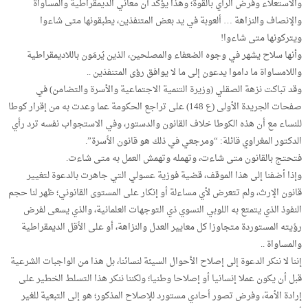
والاستعلاء وفرض الرأي بالقوة؛ وهذا يؤكد أن معاني الديمقراطية والمساواة
والإنصاف والنزاهة … ألعوبة في يد بعض المتنفذين، يطبقونها متى شاءوا
ويتركونها متى شاءوا!
وأنها سلاح يشهر في وجوه الضعفاء والمصلحين، الذين يُرمَون باللاديمقراطية
واللامساواة ما داموا يدعون إلى ما لا يوافق رؤى المتنفذين ..
وقد تباكت نزهة الصقلي (وزيرة التنمية الاجتماعية والأسرة والتضامن) في
صفحات الجريدة الأولى (ع 148) على تراجع الحكومة عما وعدت به من إقرار كوطا
للنساء مع أن هذه الكوطا خلاف القانون والدستور، وفي الاستجواب نفسه ترد رأي
الدكتور المغراوي قائلة: “ومرجعي في ذلك هو قانون الأسرة”.
فتحتج بالقانون متى شاءت، وتهمله وتهمش العمل به متى شاءت.
وإذا أضفنا إلى هذا الموقف، قضية فوزية عسولي التي جاهرت بالدعوة لتغيير
قانون الإرث، ولم تتعرض لأي مساءلة أو إنكار على المستوى القانوني؛ ظهر لنا حجم
النفوذ الذي يتمتع به اللوبي النسوي ذي التوجهات العلمانية، والذي يسعى لفرض
رؤيته المستوردة متجاوزا كل معايير العدل والنزاهة، أو على الأقل الديمقراطية
والمساواة ..
إننا لا ننكر الدعوة إلى إصلاح الأحوال السيئة لنسائنا، بل هذا من الواجبات الشرعية
قبل أن يكون عملا إنسانيا أو إصلاحا وطنيا؛ ولكننا ننكر هذا التسلط الخطير على
إرادة الأمة، وفرض تصور أحادي مستورد للإصلاح المذكور؛ هو إلى التبعية للغير