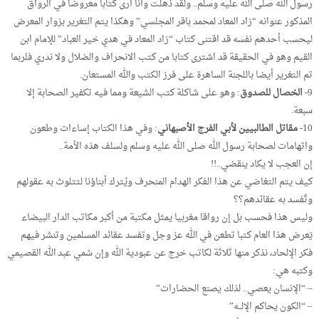
رسول الله صلى الله عليه وسلم.. ولقد ذُهلت وأنا أرى كتابا معروضا في الرواق
المذكور عنوانه “زاد المعاد لمحمد باقر المجلسي” وهكذا يتم التغرير بزوار المعرض
ليحسب أحدهم نفسه قد اقتنى كتاب “زاد المعاد في هدي خير العباد” للإمام ابن
القيم وهو في الحقيقة قد اشترى كتابا من كتب الانحراف والضلال ولا ندري فلربما
تم التغرير أيضا باللجنة الساهرة على فرز الكتب والله المستعان.
9-
الخصال للصدوق
: وهو على شاكلة كتب الشيعة ومما فيه تكفير الصحابة إلا
سبعة.
10-
مقاتل الطالبيين لأبي الفرج الأصبهاني
: وفي هذا الكتاب إساءات وطعون
واتهامات لصحابة رسول الله صلى الله عليه وسلم ولسلف هذه الأمة..
إن العجب لا يكاد ينقضي..!!
كيف يتم التغاضي عن هذا الفكر الهدام المنحرف ويُترك أبناؤنا لتتلوث به عقولهم
وتُفسد به عقائدهم؟؟
وليس هذا فحسب بل إن رواقا مغربيا يمثل مكتبة من أكبر مكاتب الدار البيضاء
يَعرض هذا العام كتبا تطعن في الله عز وجل وتفسد عقائد المسلمين وتنشر فيهم
فكر الإلحاد، نذكر منها ثلاثة لكاتب خرج عن عبودية الله وإن سُمي عبد الله القصيمي
وكتبه هي:
– “الإنسان يعصي.. لذلك يصنع الحضارات”
– “الكون يحاكم الإلــه”