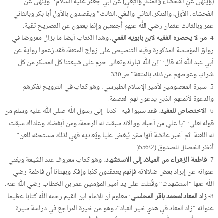
(وَيَنْهَى عَنِ الْفَحْشَاء وَالْمُنكَرِ وَالْبَغْيِ) عن أبي جعفر عليه السلام: “وينهى عن
الفحشاء: الأول، والمنكر:الثاني والبغي:الثالث” ويقصدون بالأول أبا بكر وبالثاني
عمر وبالثالث عثمان رضي الله عنهم أجمعين وإنما يعمون عن التصريح تقية.
4-
من لا يحضره الفقيه لابن بابويه القمي
: وهذا الكتاب أيضا ما يزال معروضا في
رواق المؤسسة المذكورة وفيه التنصيص على زواج المتعة، فقد زعموا رواية عن
أبي عبد الله أنه قال: “إن الله تبارك وتعالى حرم على شيعتنا كل المسكر من كل
شراب وعوضهم من ذلك بالمتعة” ص330.
5- سيرة المعصومين لأمير الإسلام الطبرسي: وهو كتاب في الترويج لفكرهم
والدعوة لأئمتهم الذين يدعون لهم العصمة.
6-
الاختصاص للمفيد
: فقد نسبوا فيه –كذبا- إلى رسول الله صلى الله عليه وسلم من
قوله لعلي: “يا علي من أحبك ووالاك سبقت له الرحمة، ومن أبغضك وعاداك سبقت
له اللعنة. ثم أخبر عائشة أنها ممّن يُبغض عليا ويُعاديه فهي لذلك مستحقه للعن”.
أنظر الخصال للصدوق (2\556(.
7-
فاطمة الزهراء من الميلاد إلى الاستشهاد
: وهو كتاب معروف عند الشيعة ويغني
عنوانه عن إيراد بعض ضلالاته فإنهم يعتقدون كذبا وإفكا وبهتانا أن فاطمة رضي
الله عنها “استشهدت” وقُتلت على يد أمير المؤمنين عمر بن الخطاب رضي الله عنه.
8-
زاد المعاد لمحمد باقر المجلسي
: معلوم أن للإمام ابن القيم رحمه الله كتابا عظيما
عنوانه “زاد المعاد في هدي خير العباد”، وهو من خيرة المراجع في دراسة سيرة