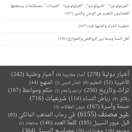
"الميثولوجيا".. "الثيولوجيا".. "الفيلولوجيا".. "الميثات".. مصطلحات يستعملها
العلمانيون للتعبير عن الوحي والدين
(447)
خطورة الشرك والشبهة فيه
(447)
أهل السنة وسط بين الروافض والخوارج
(446)
أخبار دولية
(278)
أخبار وطنية
(242)
أخبار مغاربية
(4)
الأخيرة
(51)
المنهج
(44)
التعليم
(8)
الشأن الديني
(2)
تراث وتاريخ
(256)
حكم ومواعظ
(167)
تراجم وأعلام
(2)
(716)
شرعيات
رياض النساء
(114)
رقائق
(9)
صحة وأسرة
(167)
عيون المقالات
(3)
غير مصنف
(6155)
في رحاب المذهب المالكي
(83)
كلمة العدد
(146)
قبل عبور السبيل
(105)
متابعات
(2)
مصابيح السبيل
(364)
مجتمع
(26)
(20)
مختارات