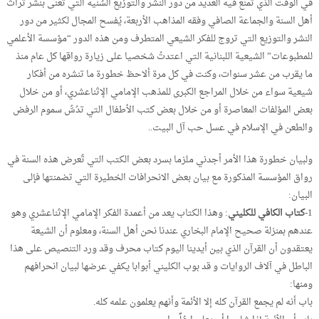
في الوقت الذي تُمنع فيه العديد من دور النشر والتوزيع السُنِّية التي تُعنى بنشر تراث
أهل السنة والجماعة الصافي وفقه المذاهب الأربعة، يُفسح المجال لكثير من دور
النشر والتوزيع التي تروج للفكر الشيعي المتطرف ومن هذه الدور “مؤسسة الأعلمي
للمطبوعات” الشيعية اللبنانية التي اعتدتُ شخصيا على زيارة رواقها كل عام منذ
ما يقرب من عشر سنوات، وكنت في كل مرة ألاحظ خطورة ما تنشره من أفكار
شيعية سواء من خلال المراجع الكبرى للمذهب الإمامي الإثناعشري، أو من خلال
بعض المؤلفات المعاصرة أو من خلال بعض كتب الأطفال التي تدُسُّ سموم الرفض
والطعن في الإسلام في عسل حب آل البيت..
ولبيان خطورة هذا الأمر أجدني ملزما بسرد بعض الكتب التي تُعرض هذه السنة في
رواق المؤسسة المذكورة مع بيان بعض الانحرافات الخطيرة التي تضمنتها فإلى
البيان:
1-
كتاب الكافي للكليني
: وهذا الكتاب يعد من أعمدة الفكر الإمامي الإثناعشري وهو
عندهم بمنزلة صحيح الإمام البخاري عندنا نحن أهل السنة، ومعلوم أن الشيعة
يعتقدون أن القرآن الذي بين أيدينا اليوم كتاب محرف وقد ورد التنصيص على هذا
الباطل في آلاف الروايات و قد بوب الكليني أبوابا يكفي عرضها لبيان انحرافهم
ومنها:
باب أنه لم يجمع القرآن كله إلا الأئمة وأنهم يعلمون علمه كله.