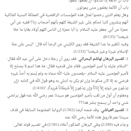
باب أن الأئمة إذا شاءوا أن يعلموا عُلِّموا.
باب أن الأئمة يعلمون متى يموتون.
وهل يعلم الذين رخصوا لمثل هذه المؤسسات الرافضية في المملكة السنية المالكية
أنهم ينشرون كتبا تحكم على غير الشيعة كلهم بأنهم أصحاب زنا؟ ففيه عن أبي
حمزة عن أبي جعفر عليه السلام: يا أبا حمزة إن الناس كلهم أولاد بغايا ما خلا
شيعتنا” (8/135).
وفيه تكفير ما عدا الشيعة فقد روى الكليني عن الرضا أنه قال: “ليس على ملة
الإسلام غيرنا وغير شيعتنا” (1/233).
2-
تفسير البرهان لهاشم البحراني
: فقد روى أن رجلا دخل على أبي عبد الله فقال:
“السلام عليك يا أمير المؤمنين. فقام على قدميه فقال: مَهْ هذا اسم لا يصلح إلا
لأمير المؤمنين عليه السلام –يقصدون عليا- الله سماه به ولم يُسم به أحدُُ غيره
فرضي به إلا كان منكوحا وإن لم يكن به ابتلي به وهو قول الله في كتابه: (إِن
يَدْعُونَ مِن دُونِهِ إِلاَّ إِنَاثاً وَإِن يَدْعُونَ إِلاَّ شَيْطَاناً مَّرِيداً)..”(1/416)
ومعلوم أن أول من لقب بأمير المؤمنين هو سيدنا عمر رضي الله عنه فهل يرتضي
سُني واحد أن يسمح بنشر هذا؟؟
3-
تفسير العياشي
: وقد ضمنه أيضا (1/302) الرواية المشئومة السابقة في قذف
سيدنا عمر فاروق هذه الأمة رضي الله عنه.
وجاء فيه (2/289) وفي البرهان المذكور أعلاه (2/381) في تفسير قوله تعالى: