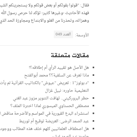
فقال: “قولوا بقولكم أو بعض قولكم ولا يستجرينكم الشي
فهذه الأحاديث -وغيرها كثير- تؤكد لنا حرص رسول الل
وهمزاته، وتحذرنا من الغلو والابتداع ومجاوزة الحد الذي 
العدد 049
الأوسمة:
مقالات متعلقة
هل الأصل هو تقييد الرأي أم إطلاقه؟!
ماذا تعرف عن السلفية؟؟ محمد أبوالفتح
“د.بولوز”1 : تعريض “عيوش” بالكتاتيب القرآنية ل
التعليمية حاوره: نبيل غزال
حظر البروركيني.. تهافت التنوير مزوز عبد الغني
مصطفى الحسناوي الميسوري لماذا اخترنا الملف؟
استشراء البدع القبورية في المواسم والأضرحة مناقض ل
عبد الصمد الرضى: العريضة توقيع أم توريط
هل اصطفاف العلمانيين كلهم خلف هذه المطالب ووجود الع
حاوره:عبد الصمد إيشن