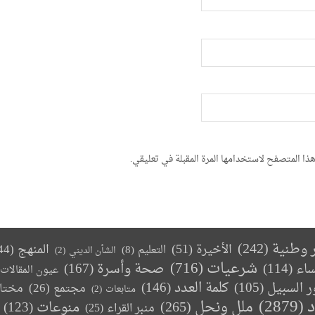
ذا المتصفح لاستخدامها المرة المقبلة في تعليقي.
ر وطنية
(242)
الأخيرة
(51)
المنهج
(44)
التعليم
(8)
الشأن الديني
(2)
(716)
شرعيات
صحة وأسرة
(167)
ساء
(114)
عيون المقالات
كلمة العدد
(146)
ر السبيل
(105)
مجتمع
(26)
مختا
متابعات
(2)
د
(2879)
ملل ونحل
(265)
(123)
منوعات
منبر القراء
(25)