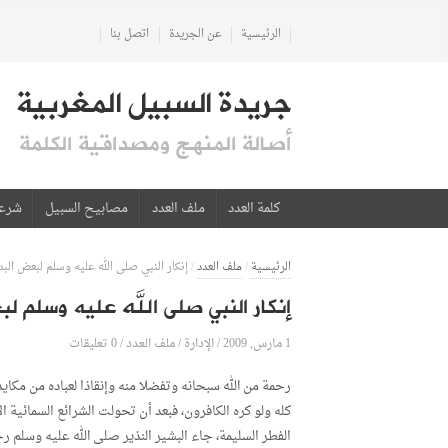
الرئيسية
عن الجريدة
اتصل بنا
جريدة السبيل المغربية
أصالة المنهج ومصداقية الكلمة
كلمة العدد
ملف العدد
مصابيح السبيل
شرع
الرئيسية
/
ملف العدد
/
إنكار النبي صلى الله عليه وسلم لبعض ال
إنكار النبي صلى الله عليه وسلم 
1 مارس, 2009
الإدارة
0 تعليقات
/
/
ملف العدد
/
رحمة من الله سبحانه وتفضلا منه وإنقاذا لعباده من مك
كله ولو كره الكافرون، فبعد أن تحولت الشرائع السمائية ا
الفطر السليمة، جاء البشير النذير صلى الله عليه وسلم رحم