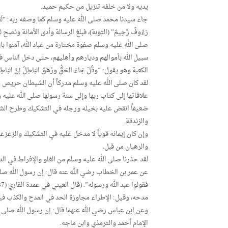
يديه ولا من خلفه تنزيل من حكيم حميد.
جاء سيدنا محمد صلى الله عليه وسلم كما وصفه ربه: “لَقَدْ جَاءَكُمْ رَس
رَءُوفٌ رَّحِيمٌ” (التوبة)، فبلغ الرسالة وأدى الأمانة ونصح 
صلى الله عليه وسلم صفوة مختارة من عباد الله، آمنوا ب
سبيل الله بأموالهم وديارهم وأهليهم، حتى دخل الناس ف
الكعبة وهو يقول: “وقُلْ جَاءَ الحَقُّ وزَهَقَ البَاطِلُ إنَّ البَاطِ
لقد كان صلى الله عليه وسلم مدركاً أن الشيطان حريص
علاقاتها إلى كتاب ربها وإلى سنة رسولها صلى الله عليه
ضعيفاً انقض عليه بخيله ورجله في التشكيك وطرح الشبه
والزندقة.
وإن كان إيمانه قوياً لا مدخل عليه في التشكيك والزعزعة
والرهبان من قبل.
لقد حذرنا صلى الله عليه وسلم من الغلو والإفراط في الد
عن عمر بن الخطاب رضي الله عنه قال: إن رسول الله صلى 
مدحه، وقيل: الإطراء مجاوزة الحد في المدح والكذب فيه
وعن ابن عباس رضي الله عنهما قال: إن رسول الله صلى الل
الإمام أحمد والترمذي وابن ماجه.