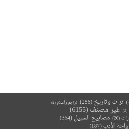
تراث وتاريخ
(256)
تراجم وأعلام
(2)
غير مصنف
(6155)
(3)
مصابيح السبيل
(364)
(20)
رات
واحة الأدب
(187)