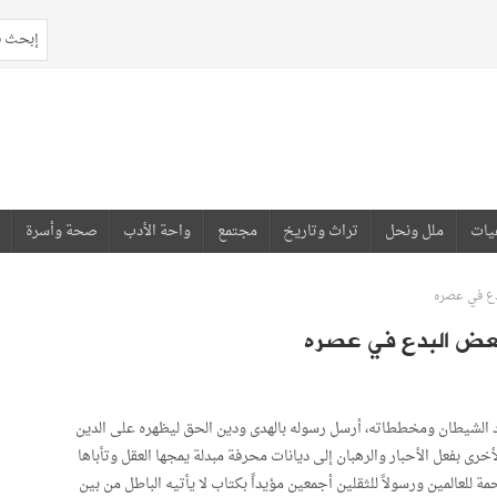
يات
ملل ونحل
تراث وتاريخ
مجتمع
واحة الأدب
صحة وأسرة
بدع في عصره
لبعض البدع في عصره
ايد الشيطان ومخططاته، أرسل رسوله بالهدى ودين الحق ليظهره على الدين
لأخرى بفعل الأحبار والرهبان إلى ديانات محرفة مبدلة يمجها العقل وتأباها
ة للعالمين ورسولاً للثقلين أجمعين مؤيداً بكتاب لا يأتيه الباطل من بين