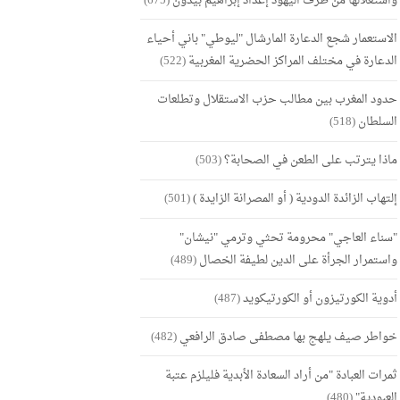
واستغلالها من طرف اليهود إعداد إبراهيم بيدون
(675)
الاستعمار شجع الدعارة المارشال "ليوطي" باني أحياء
الدعارة في مختلف المراكز الحضرية المغربية
(522)
حدود المغرب بين مطالب حزب الاستقلال وتطلعات
السلطان
(518)
ماذا يترتب على الطعن في الصحابة؟
(503)
إلتهاب الزائدة الدودية ( أو المصرانة الزايدة )
(501)
"سناء العاجي" محرومة تحثي وترمي "نيشان"
واستمرار الجرأة على الدين لطيفة الخصال
(489)
أدوية الكورتيزون أو الكورتيكويد
(487)
خواطر صيف يلهج بها مصطفى صادق الرافعي
(482)
ثمرات العبادة "من أراد السعادة الأبدية فليلزم عتبة
العبودية"
(480)