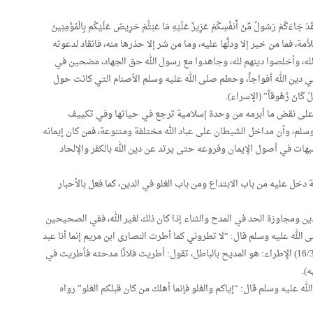
ُولٌ مِّنْ أَنفُسِكُمْ عَزِيزٌ عَلَيْهِ مَا عَنِتُّمْ حَرِيصٌ عَلَيْكُم بِالْمُؤْمِنِينَ
للأمة، فما من خير إلا ودلَّها عليه، وما من شر إلا حذرها منه، فانقاد لدعوته
الله، وأخلصوا دينهم لله، وجاهدوا مع رسول الله حق الجهاد، مضحين في
ي دين الله أفواجاً، وحطم صلى الله عليه وسلم الأصنام التي كانت حول
لَ كَانَ زَهُوقاً” (الإسراء).
 على نقض ما أبرمه من وحدة إسلامية ترجع في حياتها وفي تكييف
 وسلم، وأن مداخل الشيطان على عباد الله مختلفة ومتنوعة، فمن كان إيمانه
ات في أصول الإيمان وفروعه حتى يرتد عن دين الله بالكفر والإلحاد
 دخل عليه من باب الابتداع ومن باب الغلو في الدين، كما فعل بالأحبار
ين ومجاوزة الحد في المدح والثناء إذا كان ذلك لغير الله، ففي الصحيحين
الله عليه وسلم قال: “لا تطروني كما أطرت النصارى ابن مريم إنما أنا عبد
فقولوا عبد الله ورسوله”. (قال العيني في عمدة القاري (16/37) الإطراء: هو المديح بالباطل، تقول: أطريت فلانًا مدحته فأطريت في
).
ه عليه وسلم قال: “إياكم والغلو فإنما أهلك من كان قبلكم الغلو” رواه