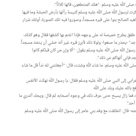
لى الله عليه وسلم: “هلك المتنطعون، قالها ثلاثاً”.
ت لرسول الله صلى الله عليه وسلم كنيسة رأتها بأرض الحبشة وما فيها
لعبد الصالح بنوا على قبره مسجداً، وصوروا فيه تلك الصورة، أولئك شرار
لم طفق يطرح خميصة له على وجهه، فإذا اغتم بها كشفها فقال وهو كذلك:
اجد” -يحذر ما صنعوا- ولولا ذلك لأبرِز قبره غير أنه خشي أن يتخذ مسجداً.
ول الله صلى الله عليه وسلم يقول: “ألا وإن من كان قبلكم كانوا
جد فإني أنهاكم عن ذلك”.
ى الله عليه وسلم: ما شاء الله وشئت، قال: “أجعلتني لله نداً قل ما شاء
ابي إلى النبي صلى الله عليه وسلم فقال: يا رسول الله نهكت الأنفس
 بالله عليك وبك على الله.
لله، فما زال يسبح حتى عرف ذلك في وجوه أصحابه ثم قال: ويحك أتدري ما
 أحد”.
عنه- قال: انطلقت مع وفد بني عامر إلى رسول الله صلى الله عليه وسلم