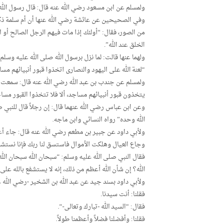
ولمسلم عن ابن مسعود رضي الله عنه قال: قال رسول الله ص
وفي الصحيحين عن عائشة رضي الله عنها أن أم سلمة ذكر
من الصور، فقال: “أولئك إذا مات فيهم الرجل الصالح أو ا
الخلق عند الله”.
ولهما عنها قالت: لما نزل برسول الله صلى الله عليه وس
“لعنة الله على اليهود والنصارى اتخذوا قبور أنبيائهم مس
ولمسلم عن جندب بن عبد الله رضي الله عنه قال: سمعت رس
يتخذون قبور أنبيائهم مساجد، ألا فلا تتخذوا القبور مسا
وعن ابن عباس رضي الله عنهما قال: إن رجلاً قال للنبي صل
الله وحده” رواه النسائي وابن ماجه.
ولأبي داود عن جبير بن مطعم رضي الله عنه قال: جاء أعر
وجاع العيال وهلكت الأموال فاستسق لنا ربك فإنا نستشفع
فقال النبي صلى الله عليه وسلم: “سبحان الله سبحان ا
الله؟ إن شأن الله أعظم من ذلك، إنه لا يستشفع بالله على
ولأبي داود بسند جيد عن عبد الله بن الشخير -رضي الله 
فقلنا: أنت سيدنا.
فقال: “السيد الله -تبارك وتعالى-“.
فقلنا: وأفضلنا فضلاً وأعظمنا طولاً.